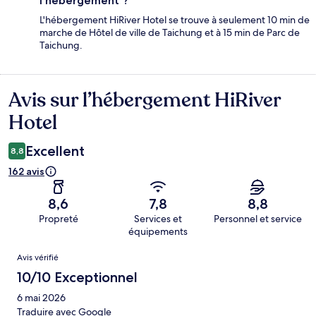
l'hébergement ?
L'hébergement HiRiver Hotel se trouve à seulement 10 min de
marche de Hôtel de ville de Taichung et à 15 min de Parc de
Taichung.
Avis sur l’hébergement HiRiver
Avis
Hotel
Excellent
8,8
162 avis
8,6
7,8
8,8
Propreté
Services et
Personnel et service
équipements
Avis
Avis vérifié
10/10 Exceptionnel
6 mai 2026
Traduire avec Google