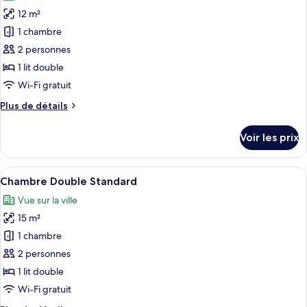
les
12 m²
photos
pour
1 chambre
ce
2 personnes
type
1 lit double
de
Wi-Fi gratuit
chambre :
Plus
Plus de détails
Chambre
de
Double
détails
Voir les prix
Économique
sur
le
type
Afficher
Une chambre d’hôtel avec un grand lit
7
de
Chambre Double Standard
toutes
chambre
Vue sur la ville
Chambre
les
Double
15 m²
photos
Économique
pour
1 chambre
ce
2 personnes
type
1 lit double
de
Wi-Fi gratuit
chambre :