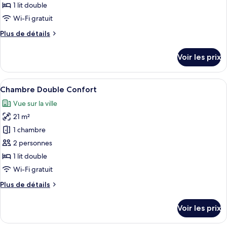
Suite
1 lit double
photos
pour
Wi-Fi gratuit
ce
Plus
Plus de détails
type
de
détails
de
Voir les prix
sur
chambre :
le
Standard
type
Afficher
Une chambre d’hôtel équipée d’un bureau
5
Suite
de
Chambre Double Confort
toutes
chambre
Vue sur la ville
Standard
les
Suite
21 m²
photos
pour
1 chambre
ce
2 personnes
type
1 lit double
de
Wi-Fi gratuit
chambre :
Plus
Plus de détails
Chambre
de
Double
détails
Voir les prix
Confort
sur
le