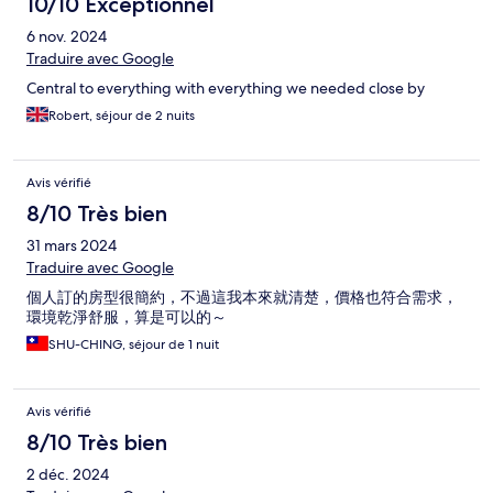
10/10 Exceptionnel
6 nov. 2024
Traduire avec Google
Central to everything with everything we needed close by
Robert, séjour de 2 nuits
Avis vérifié
8/10 Très bien
31 mars 2024
Traduire avec Google
個人訂的房型很簡約，不過這我本來就清楚，價格也符合需求，
環境乾淨舒服，算是可以的～
SHU-CHING, séjour de 1 nuit
Avis vérifié
8/10 Très bien
2 déc. 2024