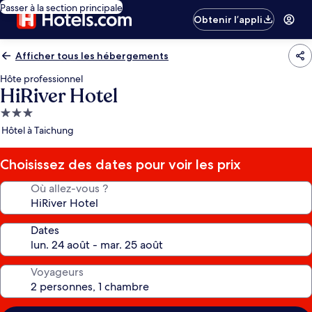
Passer à la section principale
Obtenir l’appli
Afficher tous les hébergements
Hôte professionnel
HiRiver Hotel
Hébergement
3.0 étoiles
Hôtel à Taichung
Choisissez des dates pour voir les prix
Où allez-vous ?
Dates
Voyageurs