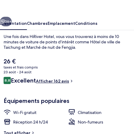
cédent
Suivant
36+
Présentation
Chambres
Emplacement
Conditions
Une fois dans HiRiver Hotel, vous vous trouverez à moins de 10
minutes de voiture de points d'intérêt comme Hôtel de ville de
Taichung et Marché de nuit de Fengjia.
Le
26 €
prix
taxes et frais compris
actuel
23 août - 24 août
est
Avis
Excellent
8,8
Afficher 162 avis
de
8,8 sur 10
voyageurs
Chambre Double Signature | Bureau, es
26 €.
Équipements populaires
Wi-Fi gratuit
Climatisation
Réception 24 h/24
Non-fumeurs
Tout afficher