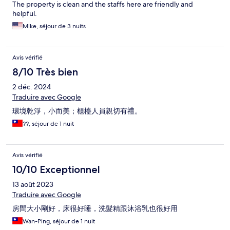
The property is clean and the staffs here are friendly and
helpful.
Mike, séjour de 3 nuits
Avis vérifié
8/10 Très bien
2 déc. 2024
Traduire avec Google
環境乾淨，小而美；櫃檯人員親切有禮。
??, séjour de 1 nuit
Avis vérifié
10/10 Exceptionnel
13 août 2023
Traduire avec Google
房間大小剛好，床很好睡，洗髮精跟沐浴乳也很好用
Wan-Ping, séjour de 1 nuit