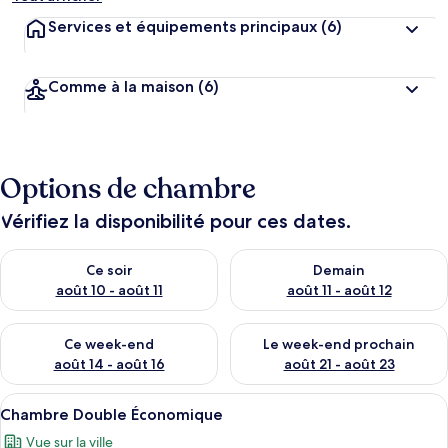
Services et équipements principaux
(6)
Comme à la maison
(6)
Options de chambre
Vérifiez la disponibilité pour ces dates.
Vérifier la disponibilité pour ce soir août 10 - août 11
Vérifier la disponibilité pour 
Ce soir
Demain
août 10 - août 11
août 11 - août 12
Vérifier la disponibilité pour ce week-end août 14 - août 16
Vérifier la disponibilité pour
Ce week-end
Le week-end prochain
août 14 - août 16
août 21 - août 23
Afficher
Une chambre d’hôtel avec un lit, un bu
4
Chambre Double Économique
toutes
Vue sur la ville