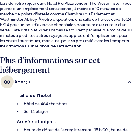
Lors de votre séjour dans Hotel Riu Plaza London The Westminster, vous
jouirez d'un emplacement sensationnel, à moins de 10 minutes de
marche de points d'intérêt comme Chambres du Parlement et
Westminster Abbey. À votre disposition, une salle de fitness ouverte 24
h/24 pour un peu d'exercice et bar/salon pour se relaxer autour d'un
verre. Tate Britain et River Thames se trouvent par ailleurs à moins de 10
minutes à pied. Les autres voyageurs apprécient l'emplacement pour
les visites touristiques, mais aussi pour sa proximité avec les transports
publics : Station de métro Pimlico est à 10 min à pied et Station de métro
Informations sur le droit de rétractation
Westminster, à 13 min de marche.
Plus d’informations sur cet
hébergement
Aperçu
Taille de l'hôtel
Hôtel de 464 chambres
Sur 14 étages
Arrivée et départ
Heure de début de l'enregistrement : 15 h 00 ; heure de