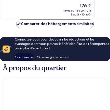
2 400 av
Le
176 €
nouveau
taxes et frais compris
prix
9 août - 10 août
est
de
Comparer des hébergements similaires
176 €
Connectez-vous pour découvrir les réductions et les
avantages dont vous pouvez bénéficier. Plus de récompenses
pour plus d’aventures !
Se connecter
S’inscrire gratuitement
À propos du quartier