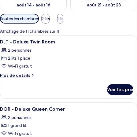
août 14 - août 16
août 21 - août 23
Filtres
Toutes les chambres
2 lits
1 lit
disponibles
pour
Affichage de 11 chambres sur 11
les
Afficher
Coffres-forts dans les chambres, burea
11
DLT - Deluxe Twin Room
chambres
toutes
2 personnes
les
2 lits 1 place
photos
pour
Wi-Fi gratuit
ce
Plus
Plus de détails
type
de
détails
de
Voir les prix
sur
chambre :
le
DLT
type
Afficher
Coffres-forts dans les chambres, burea
11
-
de
DQR - Deluxe Queen Corner
toutes
chambre
Deluxe
2 personnes
DLT
les
Twin
-
1 grand lit
photos
Room
Deluxe
pour
Wi-Fi gratuit
Twin