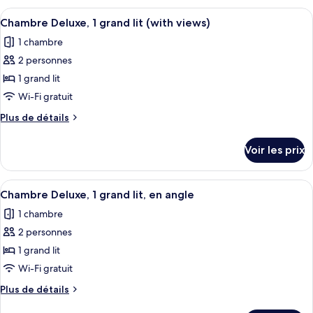
Deluxe,
type
Afficher
Une chambre d’hôtel moderne dotée d’un
1
5
de
Chambre Deluxe, 1 grand lit (with views)
toutes
chambre
grand
1 chambre
Chambre
les
lit
Deluxe,
2 personnes
photos
(Superior)
1
pour
1 grand lit
grand
ce
lit
Wi-Fi gratuit
(Superior)
type
Plus
Plus de détails
de
de
chambre :
détails
Voir les prix
sur
Chambre
le
Deluxe,
type
Afficher
Chambre Deluxe, 1 grand lit, en angle 
1
5
de
Chambre Deluxe, 1 grand lit, en angle
toutes
chambre
grand
1 chambre
Chambre
les
lit
Deluxe,
2 personnes
photos
(with
1
pour
1 grand lit
views)
grand
ce
lit
Wi-Fi gratuit
(with
type
Plus
Plus de détails
views)
de
de