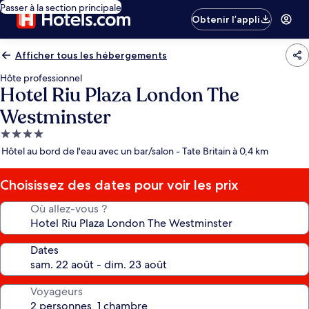
Passer à la section principale
Obtenir l’appli
Afficher tous les hébergements
Hôte professionnel
Hotel Riu Plaza London The
Westminster
Hébergement
4.0 étoiles
Hôtel au bord de l'eau avec un bar/salon - Tate Britain à 0,4 km
Choisissez des dates pour voir les prix
Où allez-vous ?
Dates
Voyageurs