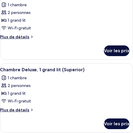
toutes
chambre
très
1 chambre
Chambre
les
grand
Présidentielle,
2 personnes
photos
lit,
1
pour
1 grand lit
vue
très
ce
grand
Wi-Fi gratuit
fleuve
lit,
type
Plus
Plus de détails
vue
de
de
fleuve
chambre :
détails
Voir les prix
sur
Chambre
le
Deluxe,
type
Afficher
Une chambre d’hôtel moderne, dotée d’u
1
8
de
Chambre Deluxe, 1 grand lit (Superior)
toutes
chambre
grand
1 chambre
Chambre
les
lit
Deluxe,
2 personnes
photos
1
pour
1 grand lit
grand
ce
lit
Wi-Fi gratuit
type
Plus
Plus de détails
de
de
chambre :
détails
Voir les prix
sur
Chambre
le