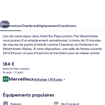
Riu
Plaza
London
cédent
Suivant
The
94+
Présentation
Chambres
Emplacement
Conditions
Westminster
Lors de votre séjour dans Hotel Riu Plaza London The Westminster,
vous jouirez d'un emplacement sensationnel, à moins de 10 minutes
de marche de points d'intérêt comme Chambres du Parlement et
Westminster Abbey. À votre disposition, une salle de fitness ouverte
24 h/24 pour un peu d'exercice et bar/salon pour se relaxer autour
d'un verre. Tate Britain et River Thames se trouvent par ailleurs à
moins de 10 minutes à pied. Les autres voyageurs apprécient
Le
184 €
l'emplacement pour les visites touristiques, mais aussi pour sa
prix
taxes et frais compris
proximité avec les transports publics : Station de métro Pimlico est à
actuel
16 août - 17 août
10 min à pied et Station de métro Westminster, à 13 min de marche.
Détail de l’intérieur
est
Avis
Merveilleux
9,0
Afficher 1 914 avis
de
9,0 sur 10
voyageurs
184 €.
Équipements populaires
Parking
Wi-Fi gratuit