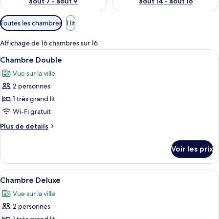
août 7 - août 9
août 14 - août 16
Filtres
Toutes les chambres
1 lit
disponibles
pour
Affichage de 16 chambres sur 16
les
Afficher
Une chambre d’hôtel avec un grand lit,
5
Chambre Double
chambres
toutes
Vue sur la ville
les
2 personnes
photos
pour
1 très grand lit
ce
Wi-Fi gratuit
type
Plus
Plus de détails
de
de
chambre :
détails
Voir les prix
sur
Chambre
le
Double
type
Afficher
Une chambre d’hôtel avec un grand lit, 
2
de
Chambre Deluxe
toutes
chambre
Vue sur la ville
Chambre
les
Double
2 personnes
photos