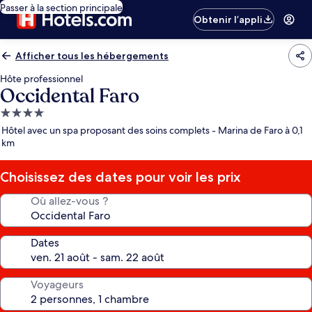
Passer à la section principale
Obtenir l’appli
Afficher tous les hébergements
Hôte professionnel
Occidental Faro
Hébergement
4.0 étoiles
Hôtel avec un spa proposant des soins complets - Marina de Faro à 0,1
km
Choisissez des dates pour voir les prix
Où allez-vous ?
Dates
Voyageurs