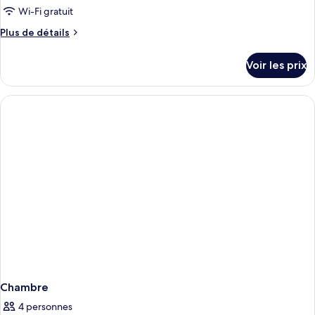
Wi-Fi gratuit
Plus
Plus de détails
de
détails
Voir les prix
sur
le
type
de
chambre
Chambre
Chambre
4 personnes