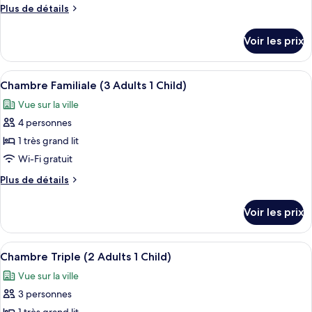
type
Plus
Plus de détails
de
de
chambre :
détails
Voir les prix
sur
Chambre
le
Familiale
type
Afficher
Une chambre d’hôtel avec un lit, un bur
(2
3
de
Chambre Familiale (3 Adults 1 Child)
toutes
chambre
Adults
Vue sur la ville
Chambre
les
2
Familiale
4 personnes
photos
Children)
(2
pour
1 très grand lit
Adults
ce
2
Wi-Fi gratuit
Children)
type
Plus
Plus de détails
de
de
chambre :
détails
Voir les prix
sur
Chambre
le
Familiale
type
Afficher
Une chambre d’hôtel avec un grand lit,
(3
5
de
Chambre Triple (2 Adults 1 Child)
toutes
chambre
Adults
Vue sur la ville
Chambre
les
1
Familiale
3 personnes
photos
Child)
(3