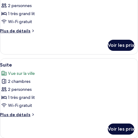
Familiale
2 personnes
photos
(4
pour
1 très grand lit
Adults)
ce
Wi-Fi gratuit
type
Plus
Plus de détails
de
de
chambre :
détails
Voir les prix
sur
Chambre
le
Premium
type
Afficher
Une chambre d’hôtel moderne avec une
5
de
Suite
toutes
chambre
Vue sur la ville
Chambre
les
Premium
2 chambres
photos
pour
2 personnes
ce
1 très grand lit
type
Wi-Fi gratuit
de
Plus
Plus de détails
chambre :
de
Suite
détails
Voir les prix
sur
le