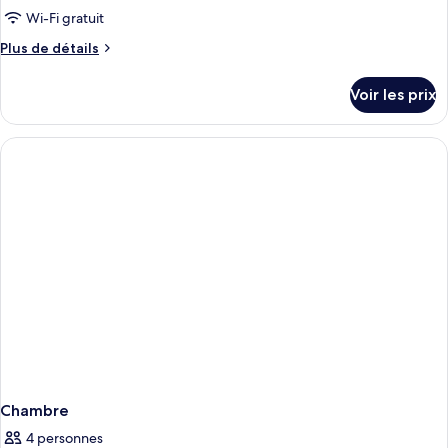
pour
Wi-Fi gratuit
ce
Plus
Plus de détails
type
de
détails
de
Voir les prix
sur
chambre :
le
Chambre
type
Deluxe
de
chambre
Chambre
Deluxe
Chambre
4 personnes