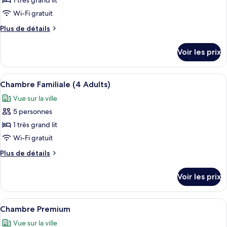
pour
1 très grand lit
ce
Wi-Fi gratuit
type
Plus
Plus de détails
de
de
chambre :
détails
Voir les prix
sur
Chambre
le
Deluxe
type
Afficher
Un plateau de petit-déjeuner bien prés
3
de
Chambre Familiale (4 Adults)
toutes
chambre
Vue sur la ville
Chambre
les
Deluxe
5 personnes
photos
pour
1 très grand lit
ce
Wi-Fi gratuit
type
Plus
Plus de détails
de
de
chambre :
détails
Voir les prix
sur
Chambre
le
Familiale
type
Afficher
Une chambre d’hôtel avec deux lits, u
(4
7
de
Chambre Premium
toutes
chambre
Adults)
Vue sur la ville
Chambre
les