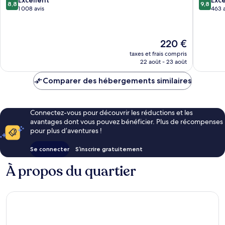
8,8
9,8
Faro
sur
sur
1 008 avis
463 a
10,
10,
Excellent,
Exceptio
1 008 avis
463 avis
Le
220 €
nouveau
taxes et frais compris
prix
22 août - 23 août
est
de
Comparer des hébergements similaires
220 €
Connectez-vous pour découvrir les réductions et les
avantages dont vous pouvez bénéficier. Plus de récompenses
pour plus d’aventures !
Se connecter
S’inscrire gratuitement
À propos du quartier