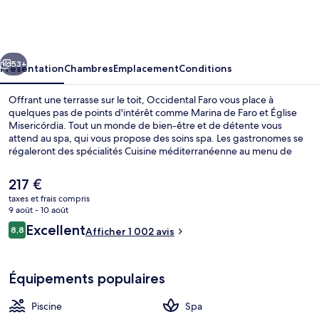
Faro
cédent
Suivant
53+
Présentation
Chambres
Emplacement
Conditions
Offrant une terrasse sur le toit, Occidental Faro vous place à
quelques pas de points d'intérêt comme Marina de Faro et Église
Misericórdia. Tout un monde de bien-être et de détente vous
attend au spa, qui vous propose des soins spa. Les gastronomes se
régaleront des spécialités Cuisine méditerranéenne au menu de
l'établissement Ria Formosa, ouvert au moment du petit déjeuner,
du déjeuner et du dîner. Au menu des petits plus offerts sur place,
Le
217 €
on trouve une piscine extérieure, un bar / salon et une salle de
prix
taxes et frais compris
fitness. Sympa non ? Les autres voyageurs ne tarissent pas d'éloges
actuel
9 août - 10 août
en ce qui concerne le personnel attentionné et le succulent
Piscine extérieure, chaises longues
est
Avis
restaurant.
Excellent
8,8
Afficher 1 002 avis
de
8,8 sur 10
voyageurs
217 €.
Équipements populaires
Piscine
Spa