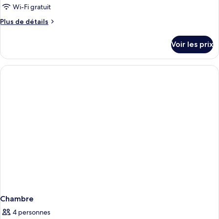
Wi-Fi gratuit
Plus
Plus de détails
de
détails
Voir les prix
sur
le
type
de
chambre
Chambre
Chambre
4 personnes