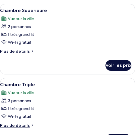
type
Afficher
Une chambre d’hôtel avec un lit, un bu
5
de
Chambre Supérieure
toutes
chambre
Vue sur la ville
Suite
les
2 personnes
photos
pour
1 très grand lit
ce
Wi-Fi gratuit
type
Plus
Plus de détails
de
de
chambre :
détails
Voir les prix
sur
Chambre
le
Supérieure
type
Afficher
Une chambre d’hôtel avec un grand lit,
5
de
Chambre Triple
toutes
chambre
Vue sur la ville
Chambre
les
Supérieure
3 personnes
photos
pour
1 très grand lit
ce
Wi-Fi gratuit
type
Plus
Plus de détails
de
de