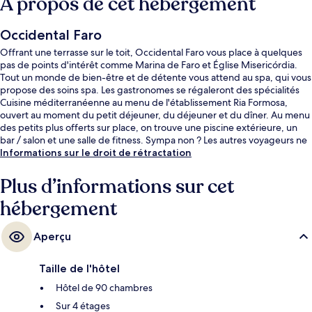
À propos de cet hébergement
Occidental Faro
Offrant une terrasse sur le toit, Occidental Faro vous place à quelques
pas de points d'intérêt comme Marina de Faro et Église Misericórdia.
Tout un monde de bien-être et de détente vous attend au spa, qui vous
propose des soins spa. Les gastronomes se régaleront des spécialités
Cuisine méditerranéenne au menu de l'établissement Ria Formosa,
ouvert au moment du petit déjeuner, du déjeuner et du dîner. Au menu
des petits plus offerts sur place, on trouve une piscine extérieure, un
bar / salon et une salle de fitness. Sympa non ? Les autres voyageurs ne
tarissent pas d'éloges en ce qui concerne le personnel attentionné et le
Informations sur le droit de rétractation
succulent restaurant.
Plus d’informations sur cet
hébergement
Aperçu
Taille de l'hôtel
Hôtel de 90 chambres
Sur 4 étages