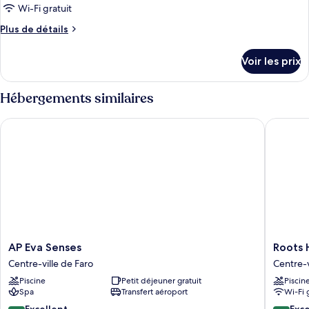
Wi-Fi gratuit
Plus
Plus de détails
de
détails
Voir les prix
sur
le
type
Hébergements similaires
de
chambre
AP Eva Senses
Roots Ho
Chambre
AP
Roots
AP Eva Senses
Roots 
Eva
Hotel
Centre-ville de Faro
Centre-v
Senses
Centre-
Piscine
Petit déjeuner gratuit
Piscin
Centre-
ville
Spa
Transfert aéroport
Wi-Fi 
ville
de
de
Faro
8.8
9.8
Excellent
Exc