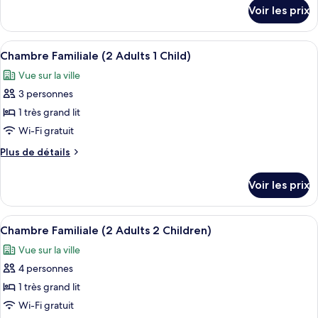
chambre :
détails
Voir les prix
sur
Chambre
le
Triple
type
Afficher
Une chambre d’hôtel avec un lit, un bur
3
de
Chambre Familiale (2 Adults 1 Child)
toutes
chambre
Vue sur la ville
Chambre
les
Triple
3 personnes
photos
pour
1 très grand lit
ce
Wi-Fi gratuit
type
Plus
Plus de détails
de
de
chambre :
détails
Voir les prix
sur
Chambre
le
Familiale
type
Afficher
Une chambre d’hôtel avec un lit, un bur
(2
3
de
Chambre Familiale (2 Adults 2 Children)
toutes
chambre
Adults
Vue sur la ville
Chambre
les
1
Familiale
4 personnes
photos
Child)
(2
pour
1 très grand lit
Adults
ce
1
Wi-Fi gratuit
Child)