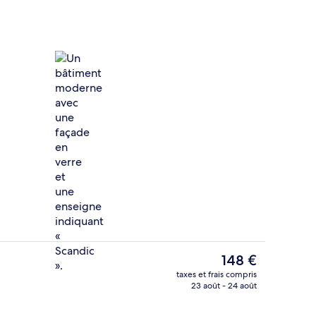
Extérieur
éateur
Le
148 €
prix
taxes et frais compris
actuel
23 août - 24 août
’hébergement
Bar (sur place)
est
de