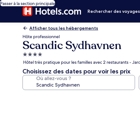
Passer à la section principale
Rechercher des voyage
Afficher tous les hébergements
Hôte professionnel
Scandic Sydhavnen
Hébergement
4.0 étoiles
Hôtel très pratique pour les familles avec 2 restaurants - Jard
Choisissez des dates pour voir les prix
Où allez-vous ?
Galerie
photos
de
l’hébergement
Scandic