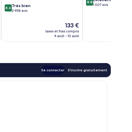
Vest
8,8
sur
1 007 avis
8.4
Très bien
8,4
10,
sur
2 958 avis
Excellent,
10,
1 007 avis
Très
Le
133 €
bien,
u
nouveau
taxes et frais compris
tax
2 958 avis
prix
9 août - 10 août
est
de
133 €
Se connecter
S’inscrire gratuitement