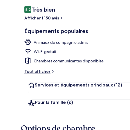
Avis
Très bien
8,2
8,2 sur 10
voyageurs
Afficher 1 150 avis
Intérieur
Équipements populaires
Animaux de compagnie admis
Wi-Fi gratuit
Chambres communicantes disponibles
Tout afficher
Services et équipements principaux
(12)
Pour la famille
(6)
Options de chambre