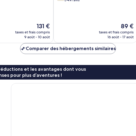
sur
5 491 avis
10,
Bien,
5 491 avis
Le
Le
131 €
89 €
nouveau
nouvea
taxes et frais compris
taxes et frais compris
prix
prix
9 août - 10 août
16 août - 17 août
est
est
de
de
Comparer des hébergements similaires
131 €
89 €
réductions et les avantages dont vous
ses pour plus d’aventures !