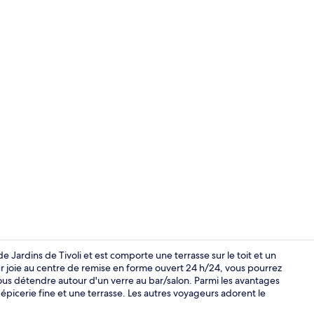
Vidéo du cr
 Jardins de Tivoli et est comporte une terrasse sur le toit et un
r joie au centre de remise en forme ouvert 24 h/24, vous pourrez
vous détendre autour d'un verre au bar/salon. Parmi les avantages
Entrée de l
picerie fine et une terrasse. Les autres voyageurs adorent le