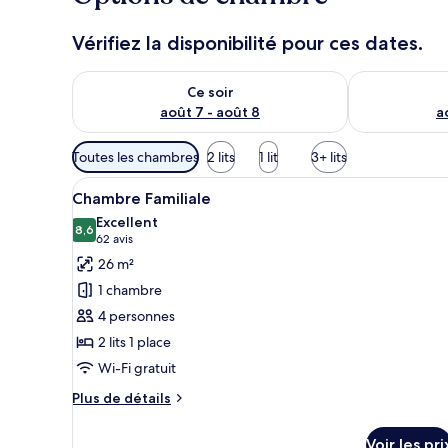
Vérifiez la disponibilité pour ces dates.
Vérifier la disponibilité pour ce soir août 7 - août 8
Vérifier la di
Ce soir
août 7 - août 8
a
Filtres
Toutes les chambres
2 lits
1 lit
3+ lits
disponibles
Afficher
Une chambre d’hôtel avec un b
pour
6
Chambre Familiale
toutes
les
Excellent
les
8,6
chambres
8,6 sur 10
(62 avis)
62 avis
photos
26 m²
pour
1 chambre
ce
4 personnes
type
2 lits 1 place
de
Wi-Fi gratuit
chambre :
Chambre
Plus
Plus de détails
Familiale
de
détails
Voir les pri