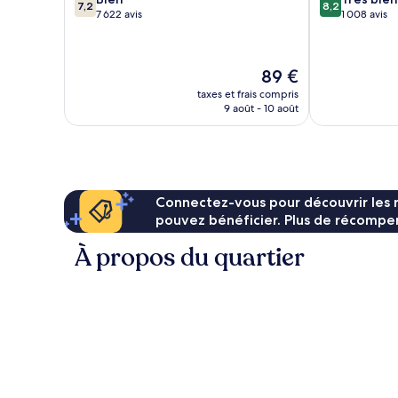
7,2
8,2
sur
sur
7 622 avis
1 008 avis
10,
10,
Bien,
Très
7 622 avis
bien,
Le
89 €
1 008 avis
nouveau
taxes et frais compris
prix
9 août - 10 août
est
de
89 €
Connectez-vous pour découvrir les 
pouvez bénéficier. Plus de récompen
À propos du quartier