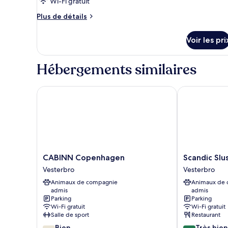
pour
Wi-Fi gratuit
ce
Plus
Plus de détails
type
de
détails
de
Voir les pri
sur
chambre :
le
Standard
type
Hébergements similaires
Family
de
chambre
Room
Standard
CABINN Copenhagen
Scandic Slus
Family
Room
CABINN
Scandic
CABINN Copenhagen
Scandic Sl
Copenhagen
Sluseholmen
Vesterbro
Vesterbro
Vesterbro
Vesterbro
Animaux de compagnie
Animaux de
admis
admis
Parking
Parking
Wi-Fi gratuit
Wi-Fi gratuit
Salle de sport
Restaurant
7.2
8.2
Bien
Très bien