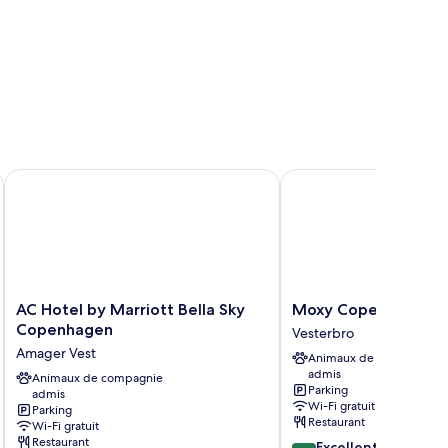
AC Hotel by Marriott Bella Sky Copenhagen
Moxy Copenhagen
AC
Moxy
AC Hotel by Marriott Bella Sky
Moxy Copenhagen
Hotel
Copenhagen
Copenhagen
Vesterbro
by
Vesterbro
Amager Vest
Animaux de compagnie
Marriott
admis
Bella
Animaux de compagnie
Parking
admis
Sky
Wi-Fi gratuit
Parking
Copenhagen
Restaurant
Wi-Fi gratuit
Amager
Restaurant
8.8
Excellent