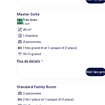
sur
le
type
Afficher
Une chambre d’hôtel moderne av
5
de
Master Suite
toutes
chambre
Très bien
Chambre
les
8,4
8,4 sur 10
(5 avis)
5 avis
Familiale
photos
45 m²
pour
1 chambre
ce
4 personnes
type
1 très grand lit et 1 canapé-lit (1 place)
de
Wi-Fi gratuit
chambre :
Master
Plus
Plus de détails
Suite
de
détails
Voir les pri
sur
le
type
Afficher
Literie hypoallergénique, coff
5
de
Standard Family Room
toutes
chambre
2 personnes
Master
les
Suite
2 lits 1 place et 1 canapé-lit (1 place)
photos