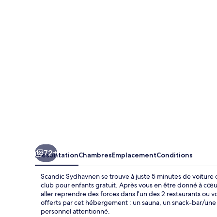
Sydhavnen
72+
Présentation
Chambres
Emplacement
Conditions
Scandic Sydhavnen se trouve à juste 5 minutes de voiture de
club pour enfants gratuit. Après vous en être donné à cœu
aller reprendre des forces dans l'un des 2 restaurants ou 
offerts par cet hébergement : un sauna, un snack-bar/une é
personnel attentionné.