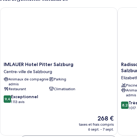
Suite
de
chambre
IMLAUER Hotel Pitter Salzburg
Radisson
Junior
Suite
IMLAUER
Radisso
IMLAUER Hotel Pitter Salzburg
Radiss
Hotel
Blu
Salzbu
Centre-ville de Salzbourg
Pitter
Hotel
Elizabet
Animaux de compagnie
Parking
Salzburg
&
admis
Centre-
Confere
Piscin
Restaurant
Climatisation
Anima
ville
Centre,
admis
9.4
de
Exceptionnel
Salzbur
9,4
sur
Salzbourg
1 113 avis
Elizabet
8.2
Trè
8,2
10,
Vorstadt
sur
1 017
Exceptionnel,
10,
Le
268 €
1 113 avis
Très
nouveau
bien,
taxes et frais compris
prix
6 sept. - 7 sept.
1 017 avi
est