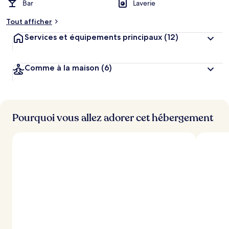
Bar
Laverie
m
e
Tout afficher
n
t
Services et équipements principaux
(12)
s
l
Comme à la maison
(6)
e
s
m
i
Pourquoi vous allez adorer cet hébergement
e
u
x
n
o
t
é
s
p
a
r