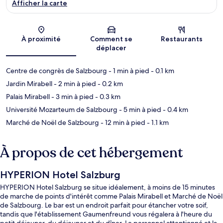
Afficher la carte
Carte
À proximité
Comment se
Restaurants
déplacer
Centre de congrès de Salzbourg
- 1 min à pied
- 0.1 km
Jardin Mirabell
- 2 min à pied
- 0.2 km
Palais Mirabell
- 3 min à pied
- 0.3 km
Université Mozarteum de Salzbourg
- 5 min à pied
- 0.4 km
Marché de Noël de Salzbourg
- 12 min à pied
- 1.1 km
À propos de cet hébergement
HYPERION Hotel Salzburg
HYPERION Hotel Salzburg se situe idéalement, à moins de 15 minutes
de marche de points d'intérêt comme Palais Mirabell et Marché de Noël
de Salzbourg. Le bar est un endroit parfait pour étancher votre soif,
tandis que l'établissement Gaumenfreund vous régalera à l'heure du
petit déjeuner, du déjeuner et du dîner. Le personnel attentionné et la