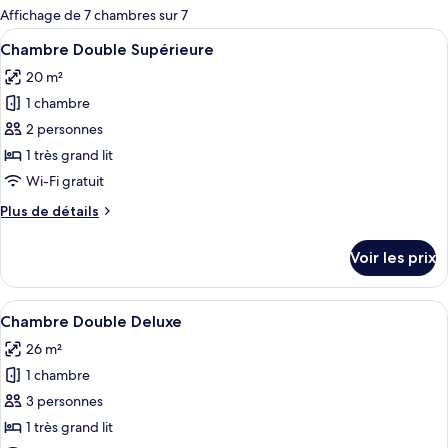
pour
Affichage de 7 chambres sur 7
les
Afficher
Une chambre d’hôtel moderne avec un g
6
Chambre Double Supérieure
chambres
toutes
20 m²
les
1 chambre
photos
pour
2 personnes
ce
1 très grand lit
type
Wi-Fi gratuit
de
Plus
Plus de détails
chambre :
de
Chambre
détails
Voir les prix
sur
Double
le
Supérieure
type
Afficher
Une chambre d’hôtel avec un grand lit,
7
de
Chambre Double Deluxe
toutes
chambre
26 m²
Chambre
les
Double
1 chambre
photos
Supérieure
pour
3 personnes
ce
1 très grand lit