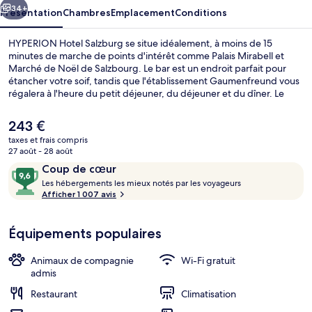
34+
Présentation
Chambres
Emplacement
Conditions
HYPERION Hotel Salzburg se situe idéalement, à moins de 15
minutes de marche de points d'intérêt comme Palais Mirabell et
Marché de Noël de Salzbourg. Le bar est un endroit parfait pour
étancher votre soif, tandis que l'établissement Gaumenfreund vous
régalera à l'heure du petit déjeuner, du déjeuner et du dîner. Le
personnel attentionné et la présentation générale remportent un
franc succès auprès des autres voyageurs.
Le
243 €
prix
taxes et frais compris
actuel
27 août - 28 août
Salon Exécutif
est
Avis
9,6
Coup de cœur
de
voyageurs
L
sur
Les hébergements les mieux notés par les voyageurs
243 €.
e
Afficher 1 007 avis
10,
s
Coup
de
Équipements populaires
h
cœur
é
b
Animaux de compagnie
Wi-Fi gratuit
e
admis
r
Restaurant
Climatisation
g
e