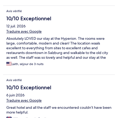
Avis vérifié
10/10 Exceptionnel
12 juil. 2026
Traduire avec Google
Absolutely LOVED our stay at the Hyperion. The rooms were
large, comfortable, modern and clean! The location waals
excellent to everything from sites to excellent cafes and
restaurants downtown in Salzburg and walkable to the old city
as well. The staff was so lovely and helpful and our stay at the
Hyperion was a highlight of our 2 week trip! We will be back
Laith, séjour de 3 nuits
again the next time we are in Salzburg!
Avis vérifié
10/10 Exceptionnel
6 juin 2026
Traduire avec Google
Great hotel and all the staff we encountered couldn’t have been
more helpful.