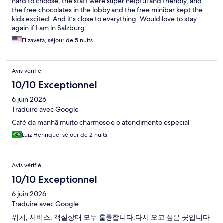
hard to choose, the staff were super helpful and friendly, and
the free chocolates in the lobby and the free minibar kept the
kids excited. And it’s close to everything. Would love to stay
again if I am in Salzburg.
Elizaveta, séjour de 5 nuits
Avis vérifié
10/10 Exceptionnel
6 juin 2026
Traduire avec Google
Café da manhã muito charmoso e o atendimento especial
Luiz Henrique, séjour de 2 nuits
Avis vérifié
10/10 Exceptionnel
6 juin 2026
Traduire avec Google
위치, 서비스, 객실상태 모두 훌륭합니다.다시 오고 싶은 곳입니다