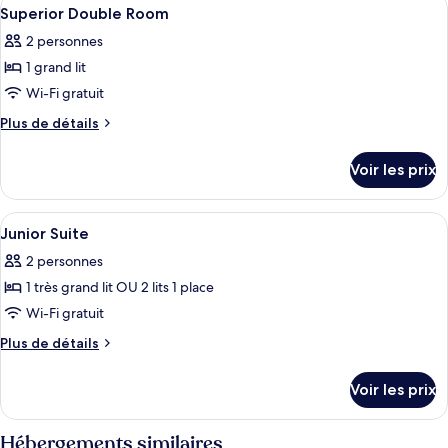
Afficher
7
Room
de
Superior Double Room
toutes
chambre
2 personnes
Deluxe
les
Room
1 grand lit
photos
pour
Wi-Fi gratuit
ce
Plus
Plus de détails
type
de
détails
de
Voir les prix
sur
chambre :
le
Superior
type
Afficher
Une chambre d’hôtel avec deux lits, u
5
Double
de
Junior Suite
toutes
chambre
Room
2 personnes
Superior
les
Double
1 très grand lit OU 2 lits 1 place
photos
Room
pour
Wi-Fi gratuit
ce
Plus
Plus de détails
type
de
détails
de
Voir les prix
sur
chambre :
le
Junior
type
Hébergements similaires