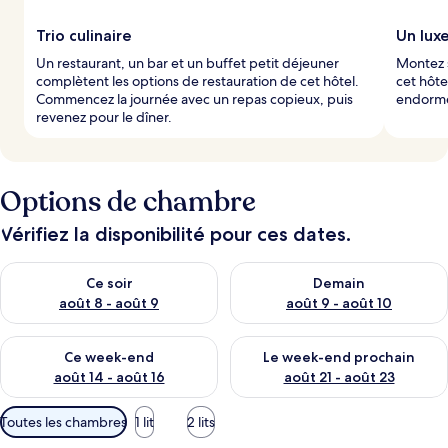
l
Trio culinaire
Un lux
e
Un restaurant, un bar et un buffet petit déjeuner
Montez s
s
complètent les options de restauration de cet hôtel.
cet hôte
Commencez la journée avec un repas copieux, puis
endormez
v
revenez pour le dîner.
o
y
a
g
Options de chambre
e
u
r
Vérifiez la disponibilité pour ces dates.
s
Vérifier la disponibilité pour ce soir août 8 - août 9
Vérifier la disponibilité pour 
Ce soir
Demain
août 8 - août 9
août 9 - août 10
Vérifier la disponibilité pour ce week-end août 14 - août 16
Vérifier la disponibilité pour
Ce week-end
Le week-end prochain
août 14 - août 16
août 21 - août 23
Filtres
Toutes les chambres
1 lit
2 lits
disponibles