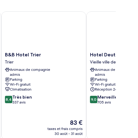
B&B Hotel Trier
Hotel Deutscher Hof
B&B
Hotel
B&B Hotel Trier
Hotel Deutscher Hof
Hotel
Deutscher
Trier
Vieille ville de Trèves
Trier
Hof
Animaux de compagnie
Animaux de compagnie
Trier
Vieille
admis
admis
ville
Parking
Parking
de
Wi-Fi gratuit
Wi-Fi gratuit
Trèves
Climatisation
Réception 24 h/24
8.4
9.0
Très bien
Merveilleux
8,4
9,0
sur
sur
337 avis
705 avis
10,
10,
Très
Merveilleux,
bien,
705 avis
Le
83 €
337 avis
u
nouveau
taxes et frais compris
tax
prix
30 août - 31 août
est