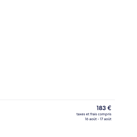
Literie hypoallergénique, coffres-for
Le
183 €
prix
taxes et frais compris
actuel
16 août - 17 août
Extérieur
est
de
183 €.