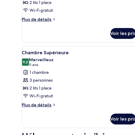
2 lits 1 place
type
Wi-Fi gratuit
de
chambre :
Plus
Plus de détails
de
Chambre
détails
Confort
Voir les pri
sur
(Comfort)
le
type
Afficher
Une chambre d’hôtel comprenant
4
de
Chambre Supérieure
toutes
chambre
Merveilleux
Chambre
les
9,2
9,2 sur 10
(11 avis)
11 avis
Confort
photos
1 chambre
(Comfort)
pour
3 personnes
ce
2 lits 1 place
type
Wi-Fi gratuit
de
chambre :
Plus
Plus de détails
de
Chambre
détails
Supérieure
Voir les pri
sur
le
type