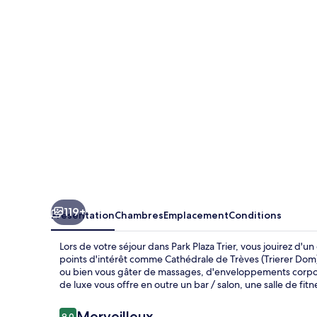
Trier
119+
Présentation
Chambres
Emplacement
Conditions
Lors de votre séjour dans Park Plaza Trier, vous jouirez d
points d'intérêt comme Cathédrale de Trèves (Trierer Dom)
ou bien vous gâter de massages, d'enveloppements corpore
de luxe vous offre en outre un bar / salon, une salle de fitn
Avis
Merveilleux
9,0