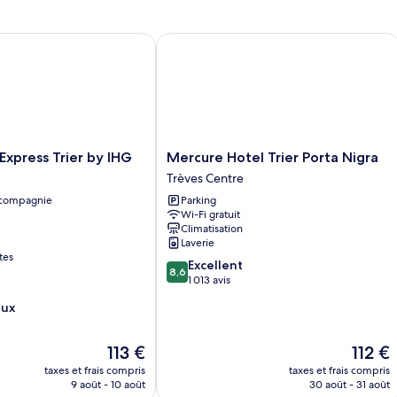
Suite
(2-
xpress Trier by IHG
Mercure Hotel Trier Porta Nigra
Room)
Mercure
 Express Trier by IHG
Mercure Hotel Trier Porta Nigra
Hotel
Trèves Centre
Trier
 compagnie
Parking
Porta
Wi-Fi gratuit
Nigra
Climatisation
Trèves
Laverie
Centre
tes
8.6
Excellent
8,6
sur
1 013 avis
10,
eux
Excellent,
1 013 avis
Le
Le
113 €
112 €
nouveau
nouvea
taxes et frais compris
taxes et frais compris
prix
prix
9 août - 10 août
30 août - 31 août
est
est