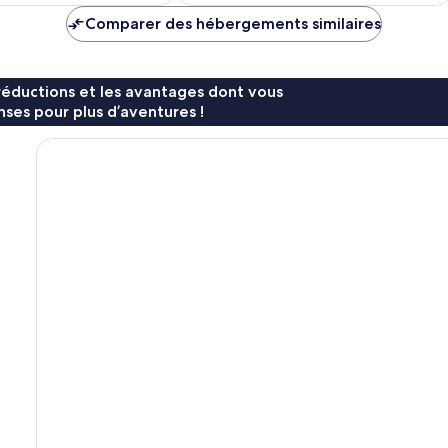
de
de
Comparer des hébergements similaires
113 €
112 €
réductions et les avantages dont vous
ses pour plus d’aventures !