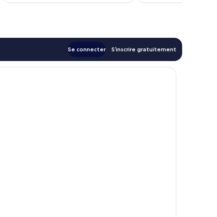
de
83 €
Se connecter
S’inscrire gratuitement