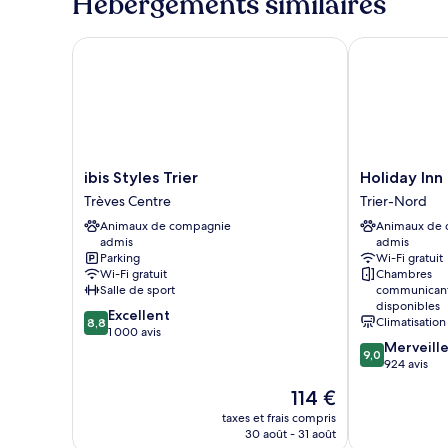
Hébergements similaires
de
chambre
Chambre
ibis Styles Trier
Holiday Inn E
Supérieure
ibis
Holiday
ibis Styles Trier
Holiday Inn
Styles
Inn
Trèves Centre
Trier-Nord
Trier
Express
Animaux de compagnie
Animaux de
Trèves
Trier
admis
admis
Centre
by
Parking
Wi-Fi gratuit
IHG
Wi-Fi gratuit
Chambres
Trier-
Salle de sport
communican
Nord
disponibles
8.8
Excellent
Climatisation
8,8
sur
1 000 avis
9.0
Merveill
10,
9,0
sur
924 avis
Excellent,
10,
1 000 avis
Le
114 €
Merveilleux,
nouveau
924 avis
taxes et frais compris
prix
30 août - 31 août
est