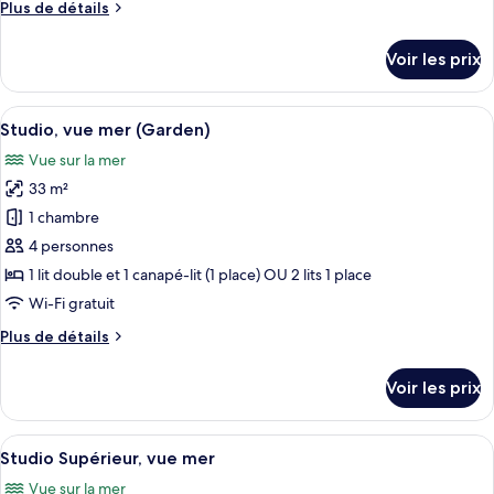
Plus
Plus de détails
chambre :
de
Studio,
détails
Voir les prix
sur
vue
le
mer
type
Afficher
Studio, vue mer (Garden) | Literie de q
14
de
Studio, vue mer (Garden)
toutes
chambre
Vue sur la mer
Studio,
les
vue
33 m²
photos
mer
pour
1 chambre
ce
4 personnes
type
1 lit double et 1 canapé-lit (1 place) OU 2 lits 1 place
de
Wi-Fi gratuit
chambre :
Plus
Plus de détails
Studio,
de
vue
détails
Voir les prix
mer
sur
le
(Garden)
type
Afficher
Studio Supérieur, vue mer | Literie de 
11
de
Studio Supérieur, vue mer
toutes
chambre
Vue sur la mer
Studio,