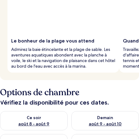
Le bonheur de la plage vous attend
Quand l
Admirez la baie étincelante et la plage de sable. Les
Travaill
aventures aquatiques abondent avec la planche à
d'affaire
voile, le ski et la navigation de plaisance dans cet hôtel
tennis e
au bord de l'eau avec accès à la marina.
moments 
Options de chambre
Vérifiez la disponibilité pour ces dates.
Vérifier la disponibilité pour ce soir août 8 - août 9
Vérifier la disponibilité pour 
Ce soir
Demain
août 8 - août 9
août 9 - août 10
Vérifier la disponibilité pour ce week-end août 14 - août 16
Vérifier la disponibilité pour