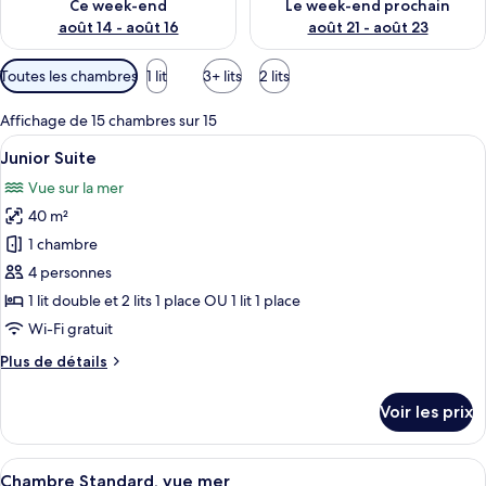
Ce week-end
Le week-end prochain
août 14 - août 16
août 21 - août 23
Filtres
Toutes les chambres
1 lit
3+ lits
2 lits
disponibles
pour
Affichage de 15 chambres sur 15
les
Afficher
Junior Suite | Literie de qualité supér
11
Junior Suite
chambres
toutes
Vue sur la mer
les
40 m²
photos
pour
1 chambre
ce
4 personnes
type
1 lit double et 2 lits 1 place OU 1 lit 1 place
de
Wi-Fi gratuit
chambre :
Plus
Plus de détails
Junior
de
Suite
détails
Voir les prix
sur
le
type
Afficher
Une chambre d’hôtel avec un grand lit
25
de
Chambre Standard, vue mer