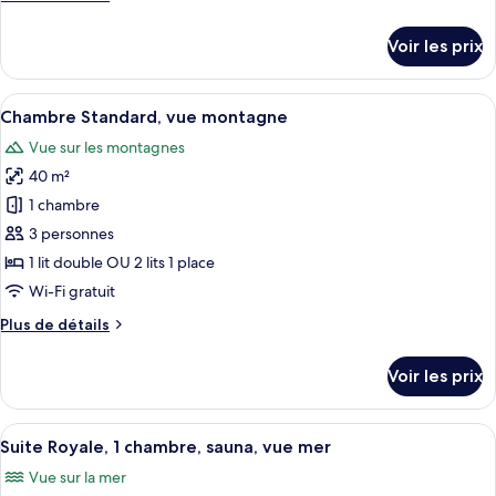
Executive
de
Junior
détails
Voir les prix
Suite
sur
le
type
Afficher
Chambre Standard, vue montagne | Lite
13
de
Chambre Standard, vue montagne
toutes
chambre
Vue sur les montagnes
Executive
les
Junior
40 m²
photos
Suite
pour
1 chambre
ce
3 personnes
type
1 lit double OU 2 lits 1 place
de
Wi-Fi gratuit
chambre :
Plus
Plus de détails
Chambre
de
Standard,
détails
Voir les prix
vue
sur
le
montagne
type
Afficher
Suite Royale, 1 chambre, sauna, vue mer
34
de
Suite Royale, 1 chambre, sauna, vue mer
toutes
chambre
Vue sur la mer
Chambre
les