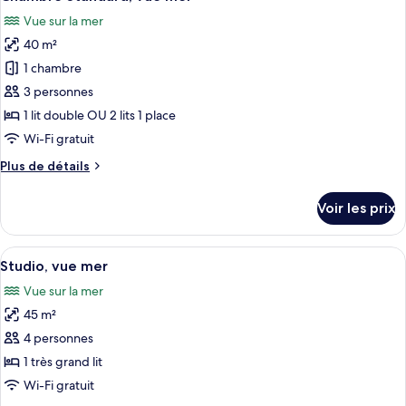
toutes
chambre
Vue sur la mer
Junior
les
Suite
40 m²
photos
pour
1 chambre
ce
3 personnes
type
1 lit double OU 2 lits 1 place
de
Wi-Fi gratuit
chambre :
Plus
Plus de détails
Chambre
de
Standard,
détails
Voir les prix
vue
sur
le
mer
type
Afficher
Une chambre d’hôtel comprenant un lit
11
de
Studio, vue mer
toutes
chambre
Vue sur la mer
Chambre
les
Standard,
45 m²
photos
vue
pour
4 personnes
mer
ce
1 très grand lit
type
Wi-Fi gratuit
de