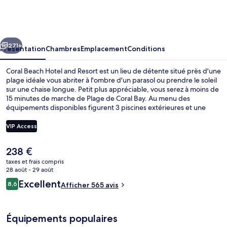
Beach
Hotel
and
cédent
Suivant
Resort
271+
Présentation
Chambres
Emplacement
Conditions
Coral Beach Hotel and Resort est un lieu de détente situé près d'une
plage idéale vous abriter à l'ombre d'un parasol ou prendre le soleil
sur une chaise longue. Petit plus appréciable, vous serez à moins de
15 minutes de marche de Plage de Coral Bay. Au menu des
équipements disponibles figurent 3 piscines extérieures et une
piscine couverte, l'idéal pour des moments de pure détente. Vous
pourrez également prendre soin de vous au spa grâce à des
VIP Access
massages, des soins d'aromathérapie et des soins d'hydrothérapie.
L'établissement Coral Restaurant, l'un des 7 restaurants, sert le dîner.
Le
238 €
Cet hôtel de luxe abrite en outre 4 bars/lounges, une marina sur
Vue depuis l’hébergement
prix
place et une discothèque. Les autres voyageurs adorent le
taxes et frais compris
actuel
28 août - 29 août
personnel attentionné.
est
Avis
Excellent
8,6
Afficher 565 avis
de
8,6 sur 10
voyageurs
238 €.
Équipements populaires