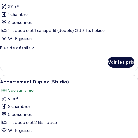
les
vue
37 m²
photos
mer
pour
1 chambre
(Garden)
ce
4 personnes
type
1 lit double et 1 canapé-lit (double) OU 2 lits 1 place
de
Wi-Fi gratuit
chambre :
Plus
Plus de détails
Studio
de
Supérieur,
détails
Voir les prix
vue
sur
le
mer
type
Afficher
Appartement Duplex (Studio) | Literie 
17
de
Appartement Duplex (Studio)
toutes
chambre
Vue sur la mer
Studio
les
Supérieur,
61 m²
photos
vue
pour
2 chambres
mer
ce
5 personnes
type
1 lit double et 2 lits 1 place
de
Wi-Fi gratuit
chambre :