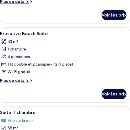
Plus
Plus de détails
Appartement
de
Duplex
détails
Voir les prix
(Studio)
sur
le
type
Afficher
Executive Beach Suite | Literie de qual
16
de
Executive Beach Suite
toutes
chambre
43 m²
Appartement
les
Duplex
1 chambre
photos
(Studio)
pour
4 personnes
ce
1 lit double et 2 canapés-lits (1 place)
type
Wi-Fi gratuit
de
Plus
Plus de détails
chambre :
de
Executive
détails
Voir les prix
sur
Beach
le
Suite
type
Afficher
Suite, 1 chambre | Literie de qualité s
8
de
Suite, 1 chambre
toutes
chambre
Vue sur la mer
Executive
les
Beach
58 m²
photos