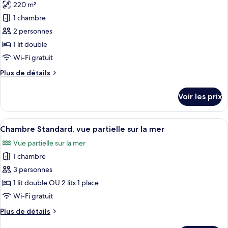
Standard,
220 m²
photos
vue
pour
1 chambre
montagne
ce
2 personnes
type
1 lit double
de
Wi-Fi gratuit
chambre :
Plus
Plus de détails
Suite
de
Royale,
détails
Voir les prix
1
sur
le
chambre,
type
Afficher
Chambre Standard, vue partielle sur la 
sauna,
11
de
Chambre Standard, vue partielle sur la mer
toutes
vue
chambre
Vue partielle sur la mer
Suite
les
mer
Royale,
1 chambre
photos
1
pour
3 personnes
chambre,
ce
sauna,
1 lit double OU 2 lits 1 place
vue
type
Wi-Fi gratuit
mer
de
Plus
Plus de détails
chambre :
de