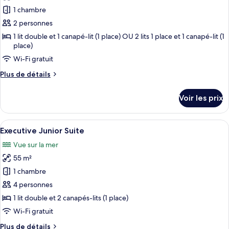
Suite
pour
1 chambre
ce
2 personnes
type
1 lit double et 1 canapé-lit (1 place) OU 2 lits 1 place et 1 canapé-lit (1
de
place)
chambre :
Wi-Fi gratuit
Suite,
Plus
Plus de détails
1
de
chambre
détails
Voir les prix
sur
le
type
Afficher
Executive Junior Suite | Literie de qua
10
de
Executive Junior Suite
toutes
chambre
Vue sur la mer
Suite,
les
1
55 m²
photos
chambre
pour
1 chambre
ce
4 personnes
type
1 lit double et 2 canapés-lits (1 place)
de
Wi-Fi gratuit
chambre :
Plus
Plus de détails