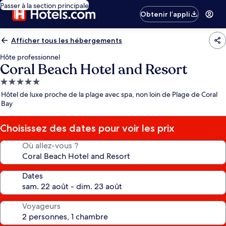
Passer à la section principale
Obtenir l’appli
Afficher tous les hébergements
Hôte professionnel
Coral Beach Hotel and Resort
Hébergement
5.0 étoiles
Hôtel de luxe proche de la plage avec spa, non loin de Plage de Coral
Bay
Choisissez des dates pour voir les prix
Où allez-vous ?
Dates
Voyageurs