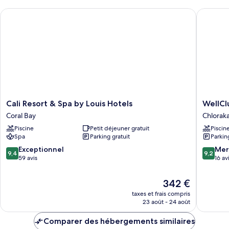
chambre
Cali Resort & Spa by Louis Hotels
WellClub
Chambre
Supérieure,
vue
mer
Cali
WellClu
Cali Resort & Spa by Louis Hotels
WellCl
Resort
Resort
Coral Bay
Chlorak
&
-
Piscine
Petit déjeuner gratuit
Piscin
Spa
Suites
Spa
Parking gratuit
Parkin
by
&
Louis
Wellnes
9.4
9.2
Exceptionnel
Mer
9,4
9,2
Hotels
Chlorak
sur
sur
59 avis
16 av
Coral
10,
10,
Bay
Exceptionnel,
Merveill
Le
342 €
59 avis
16 avis
nouveau
taxes et frais compris
prix
23 août - 24 août
est
de
Comparer des hébergements similaires
342 €