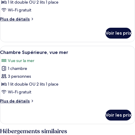
type
1 lit double OU 2 lits 1 place
de
Wi-Fi gratuit
chambre :
Plus
Plus de détails
Chambre
de
Supérieure,
détails
Voir les prix
vue
sur
le
montagne
type
Afficher
Baignoire à jets, sèche-cheveux, peign
1
de
Chambre Supérieure, vue mer
toutes
chambre
Vue sur la mer
Chambre
les
Supérieure,
1 chambre
photos
vue
pour
3 personnes
montagne
ce
1 lit double OU 2 lits 1 place
type
Wi-Fi gratuit
de
Plus
Plus de détails
chambre :
de
Chambre
détails
Voir les prix
sur
Supérieure,
le
vue
type
Hébergements similaires
mer
de