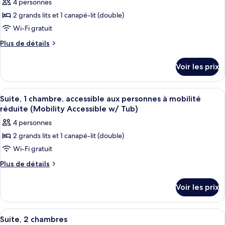
1
4 personnes
photos
chambre
pour
2 grands lits et 1 canapé-lit (double)
ce
Wi-Fi gratuit
type
Plus
Plus de détails
de
de
chambre :
détails
Voir les prix
sur
Suite,
le
1
type
Afficher
Une chambre d’hôtel avec deux lits, u
chambre
7
de
Suite, 1 chambre, accessible aux personnes à mobilité
toutes
chambre
réduite (Mobility Accessible w/ Tub)
Suite,
les
4 personnes
1
photos
chambre
2 grands lits et 1 canapé-lit (double)
pour
Wi-Fi gratuit
ce
type
Plus
Plus de détails
de
de
détails
chambre :
Voir les prix
sur
Suite,
le
1
type
Afficher
Une chambre d’hôtel avec deux lits, u
9
de
chambre,
Suite, 2 chambres