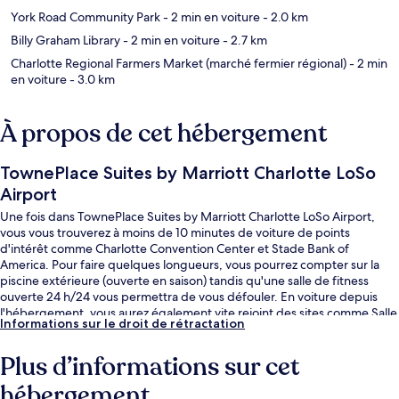
York Road Community Park
- 2 min en voiture
- 2.0 km
Billy Graham Library
- 2 min en voiture
- 2.7 km
Charlotte Regional Farmers Market (marché fermier régional)
- 2 min
en voiture
- 3.0 km
À propos de cet hébergement
TownePlace Suites by Marriott Charlotte LoSo
Airport
Une fois dans TownePlace Suites by Marriott Charlotte LoSo Airport,
vous vous trouverez à moins de 10 minutes de voiture de points
d'intérêt comme Charlotte Convention Center et Stade Bank of
America. Pour faire quelques longueurs, vous pourrez compter sur la
piscine extérieure (ouverte en saison) tandis qu'une salle de fitness
ouverte 24 h/24 vous permettra de vous défouler. En voiture depuis
l'hébergement, vous aurez également vite rejoint des sites comme Salle
Informations sur le droit de rétractation
omnisports Spectrum Center et Southpark Mall (centre commercial). Les
autres voyageurs ne disent que du bien en ce qui concerne le
Plus d’informations sur cet
personnel attentionné.
hébergement