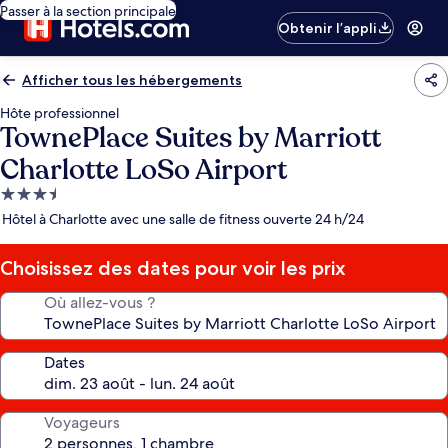
Passer à la section principale
Obtenir l’appli
Afficher tous les hébergements
Hôte professionnel
TownePlace Suites by Marriott
Charlotte LoSo Airport
Hébergement
3.5 étoiles
Hôtel à Charlotte avec une salle de fitness ouverte 24 h/24
Choisissez des dates pour voir les prix
Où allez-vous ?
Dates
Voyageurs