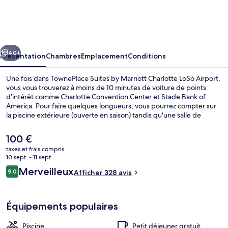
Suites
by
Marriott
cédent
Suivant
Charlotte
40+
Présentation
Chambres
Emplacement
Conditions
LoSo
Une fois dans TownePlace Suites by Marriott Charlotte LoSo Airport,
Airport
vous vous trouverez à moins de 10 minutes de voiture de points
d'intérêt comme Charlotte Convention Center et Stade Bank of
America. Pour faire quelques longueurs, vous pourrez compter sur
la piscine extérieure (ouverte en saison) tandis qu'une salle de
fitness ouverte 24 h/24 vous permettra de vous défouler. En voiture
depuis l'hébergement, vous aurez également vite rejoint des sites
Le
100 €
comme Salle omnisports Spectrum Center et Southpark Mall (centre
prix
taxes et frais compris
commercial). Les autres voyageurs ne disent que du bien en ce qui
actuel
10 sept. - 11 sept.
concerne le personnel attentionné.
Télévision à écran plat de 40 pouces a
est
Avis
Merveilleux
9,0
Afficher 328 avis
de
9,0 sur 10
voyageurs
100 €.
Équipements populaires
Piscine
Petit déjeuner gratuit