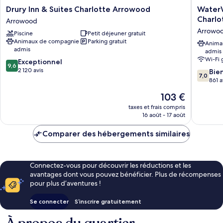
Drury
WaterWa
Drury Inn & Suites Charlotte Arrowood
Water
Inn
Extend
Charlo
Arrowood
&
Stay
Arrowo
Piscine
Petit déjeuner gratuit
Suites
by
Animaux de compagnie
Parking gratuit
Charlotte
Wyndh
Anima
admis
admis
Arrowood
Charlott
Wi-Fi 
9.6
Arrowood
Exceptionnel
-
9,6
sur
2 120 avis
Arrowo
7.0
Bie
7,0
10,
Arrowo
sur
861 a
Exceptionnel,
10,
Le
103 €
2 120 avis
Bien,
nouveau
861 avis
taxes et frais compris
prix
16 août - 17 août
est
de
Comparer des hébergements similaires
103 €
Connectez-vous pour découvrir les réductions et les
avantages dont vous pouvez bénéficier. Plus de récompenses
pour plus d’aventures !
Se connecter
S’inscrire gratuitement