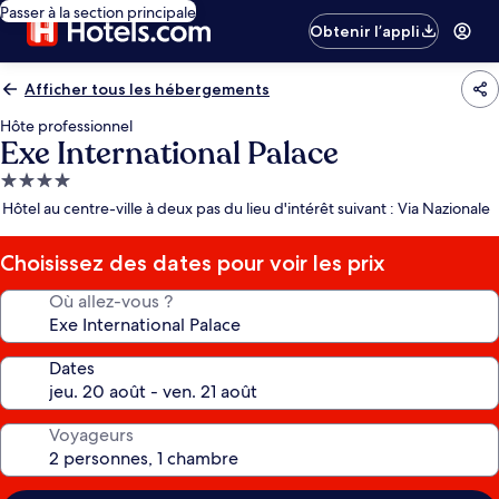
Passer à la section principale
Obtenir l’appli
Afficher tous les hébergements
Hôte professionnel
Exe International Palace
Hébergement
4.0 étoiles
Hôtel au centre-ville à deux pas du lieu d'intérêt suivant : Via Nazionale
Choisissez des dates pour voir les prix
Où allez-vous ?
Dates
Voyageurs