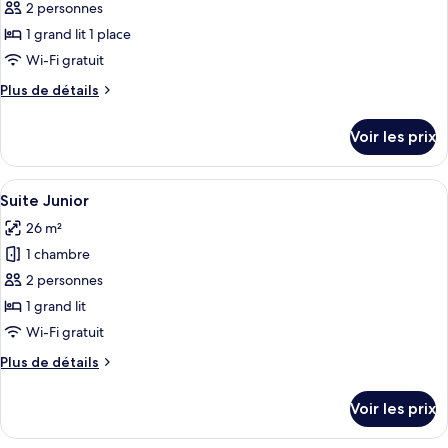
pour
2 personnes
ce
1 grand lit 1 place
type
Wi-Fi gratuit
de
Plus
Plus de détails
chambre :
de
Chambre
détails
Voir les prix
sur
Double
le
Économique
type
Afficher
Literie de qualité supérieure, minibar,
4
de
Suite Junior
toutes
chambre
26 m²
Chambre
les
Double
1 chambre
photos
Économique
pour
2 personnes
ce
1 grand lit
type
Wi-Fi gratuit
de
Plus
Plus de détails
chambre :
de
Suite
détails
Voir les prix
sur
Junior
le