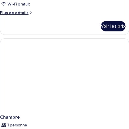
Wi-Fi gratuit
Plus
Plus de détails
de
détails
Voir les prix
sur
le
type
de
chambre
Chambre
Chambre
1 personne