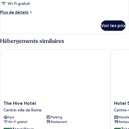
Wi-Fi gratuit
Plus
Plus de détails
de
détails
Voir les prix
sur
le
type
Hébergements similaires
de
chambre
The Hive Hotel
Hotel 55 
Chambre
The
Hotel
The Hive Hotel
Hotel 5
Hive
55
Centre-ville de Rome
Centre-
Hotel
Fifty
Spa
Parking
Transf
Centre-
five
Wi-Fi gratuit
Restaurant
Restau
ville
Centre-
de
ville
9.2
8.0
Merveilleux
Trè