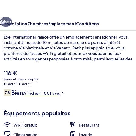
Palace
cédent
Suivant
52+
Présentation
Chambres
Emplacement
Conditions
Exe International Palace offre un emplacement sensationnel, vous
installant à moins de 10 minutes de marche de points d'intérêt
comme Via Nazionale et Via Veneto. Petit plus appréciable, vous
profiterez de l'accès Wi-Fi gratuit et pourrez vous adonner aux
activités en tous genres proposées à proximité, parmi lesquelles des
excursions en Segway. Fontaine de Trevi et Escaliers de la Place
d'Espagne (Piazza di Spagna) se trouvent par ailleurs à moins de 15
Le
116 €
minutes à pied. Les autres voyageurs ne tarissent pas d'éloges en ce
prix
taxes et frais compris
qui concerne le personnel attentionné et l'emplacement. Les
actuel
10 août - 11 août
transports publics se situent à une courte distance à pied : Station
Hall
est
Avis
de métro Repubblica est à 6 min et Station de métro Barberini, à 8
Bien
7,8
Afficher 1 001 avis
de
7,8 sur 10
min.
voyageurs
116 €.
Équipements populaires
Wi-Fi gratuit
Restaurant
Climatisation
Laverie