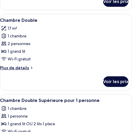
Voir les prix
sur
chambre :
le
Chambre
type
Afficher
Une chambre d’hôtel avec un lit, un bu
8
Double
de
Chambre Double
toutes
chambre
pour
17 m²
Chambre
les
1
Double
1 chambre
photos
personne
pour
pour
2 personnes
1
ce
personne
1 grand lit
type
Wi-Fi gratuit
de
Plus
Plus de détails
chambre :
de
Chambre
détails
Voir les prix
sur
Double
le
type
Afficher
Une chambre d’hôtel avec un grand lit
5
de
Chambre Double Supérieure pour 1 personne
toutes
chambre
1 chambre
Chambre
les
Double
1 personne
photos
pour
1 grand lit OU 2 lits 1 place
ce
Wi-Fi gratuit