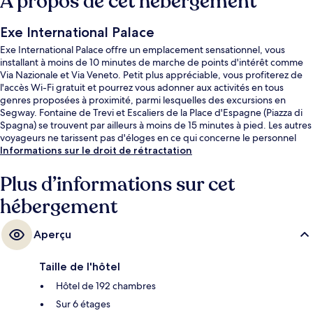
À propos de cet hébergement
Exe International Palace
Exe International Palace offre un emplacement sensationnel, vous
installant à moins de 10 minutes de marche de points d'intérêt comme
Via Nazionale et Via Veneto. Petit plus appréciable, vous profiterez de
l'accès Wi-Fi gratuit et pourrez vous adonner aux activités en tous
genres proposées à proximité, parmi lesquelles des excursions en
Segway. Fontaine de Trevi et Escaliers de la Place d'Espagne (Piazza di
Spagna) se trouvent par ailleurs à moins de 15 minutes à pied. Les autres
voyageurs ne tarissent pas d'éloges en ce qui concerne le personnel
attentionné et l'emplacement. Les transports publics se situent à une
Informations sur le droit de rétractation
courte distance à pied : Station de métro Repubblica est à 6 min et
Station de métro Barberini, à 8 min.
Plus d’informations sur cet
hébergement
Aperçu
Taille de l'hôtel
Hôtel de 192 chambres
Sur 6 étages