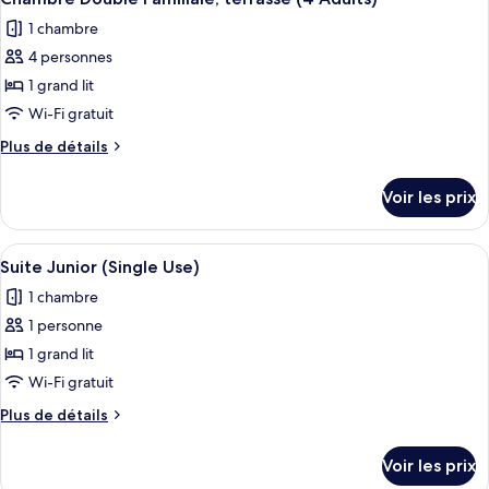
toutes
chambre
(3
1 chambre
Suite
les
Adults)
Familiale,
4 personnes
photos
terrasse
pour
1 grand lit
(3
ce
Adults)
Wi-Fi gratuit
type
Plus
Plus de détails
de
de
chambre :
détails
Voir les prix
sur
Chambre
le
Double
type
Afficher
Une chambre d’hôtel avec un grand lit
Familiale,
5
de
Suite Junior (Single Use)
toutes
chambre
terrasse
1 chambre
Chambre
les
(4
Double
1 personne
photos
Adults)
Familiale,
pour
1 grand lit
terrasse
ce
(4
Wi-Fi gratuit
Adults)
type
Plus
Plus de détails
de
de
chambre :
détails
Voir les prix
sur
Suite