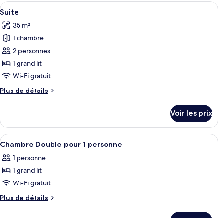
type
Afficher
Une terrasse sur le toit, aménagée ave
9
de
Suite
toutes
chambre
35 m²
Suite
les
Junior
1 chambre
photos
pour
2 personnes
ce
1 grand lit
type
Wi-Fi gratuit
de
Plus
Plus de détails
chambre :
de
Suite
détails
Voir les prix
sur
le
type
Afficher
Une chambre d’hôtel avec un lit, un bu
5
de
Chambre Double pour 1 personne
toutes
chambre
1 personne
Suite
les
1 grand lit
photos
pour
Wi-Fi gratuit
ce
Plus
Plus de détails
type
de
détails
de