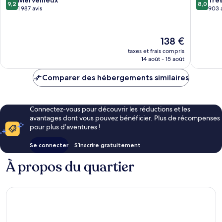
9,2
8,0
Rome
de
sur
sur
1 987 avis
903 
Rome
10,
10,
Merveilleux,
Très
1 987 avis
bien,
Le
138 €
903 avis
nouveau
taxes et frais compris
prix
14 août - 15 août
est
de
Comparer des hébergements similaires
138 €
Connectez-vous pour découvrir les réductions et les
avantages dont vous pouvez bénéficier. Plus de récompenses
pour plus d’aventures !
Se connecter
S’inscrire gratuitement
À propos du quartier