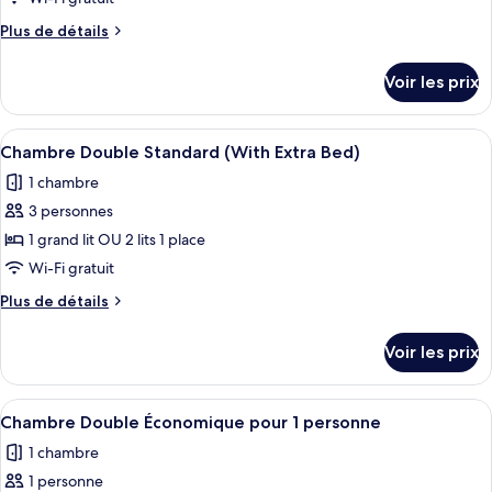
type
Plus
Plus de détails
de
de
chambre :
détails
Voir les prix
sur
Chambre
le
Double
type
Afficher
Literie de qualité supérieure, minibar,
Supérieure
5
de
Chambre Double Standard (With Extra Bed)
toutes
chambre
pour
1 chambre
Chambre
les
1
Double
3 personnes
photos
personne
Supérieure
pour
1 grand lit OU 2 lits 1 place
pour
ce
1
Wi-Fi gratuit
personne
type
Plus
Plus de détails
de
de
chambre :
détails
Voir les prix
sur
Chambre
le
Double
type
Afficher
Literie de qualité supérieure, minibar,
Standard
4
de
Chambre Double Économique pour 1 personne
toutes
chambre
(With
1 chambre
Chambre
les
Extra
Double
1 personne
photos