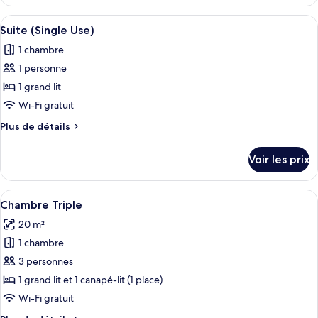
le
Junior
type
Afficher
Une chambre d’hôtel avec un grand lit
(Single
4
de
Suite (Single Use)
toutes
chambre
Use)
1 chambre
Suite
les
Junior
1 personne
photos
(Single
pour
1 grand lit
Use)
ce
Wi-Fi gratuit
type
Plus
Plus de détails
de
de
chambre :
détails
Voir les prix
sur
Suite
le
(Single
type
Afficher
Une chambre d’hôtel avec un grand lit
Use)
5
de
Chambre Triple
toutes
chambre
20 m²
Suite
les
(Single
1 chambre
photos
Use)
pour
3 personnes
ce
1 grand lit et 1 canapé-lit (1 place)
type
Wi-Fi gratuit
de