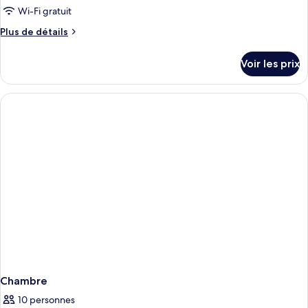
type
Wi-Fi gratuit
de
Plus
Plus de détails
chambre :
de
Chambre
détails
Voir les prix
sur
Double
le
Supérieure
type
de
chambre
Chambre
Double
Supérieure
Chambre
10 personnes