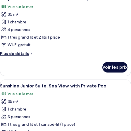
toutes
with
chambre
Vue sur la mer
Island
les
Outdoor
Lover
35 m²
photos
Hot
Suite
pour
Tub,
1 chambre
For
ce
Sea
Two
4 personnes
with
type
View
1 très grand lit et 2 lits 1 place
Outdoor
de
Wi-Fi gratuit
Hot
chambre :
Tub,
Plus
Plus de détails
Simple
Sea
de
View
Life
détails
Voir les prix
Suite
sur
le
with
type
Afficher
Une chambre moderne avec un grand lit,
Outdoor
7
de
Sunshine Junior Suite, Sea View with Private Pool
toutes
Hot
chambre
Vue sur la mer
Simple
les
Tub,
Life
35 m²
photos
Sea
Suite
pour
View
1 chambre
with
ce
Outdoor
3 personnes
Hot
type
1 très grand lit et 1 canapé-lit (1 place)
Tub,
de