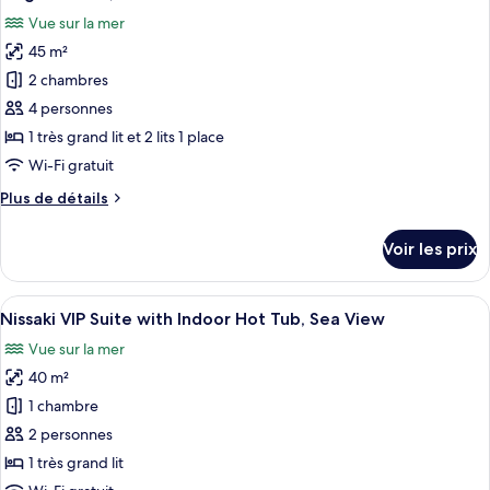
toutes
View
chambre
Vue sur la mer
Executive
les
with
Suite,
45 m²
photos
Private
Jetted
pour
pool
2 chambres
Tub,
ce
Sea
4 personnes
View
type
1 très grand lit et 2 lits 1 place
with
de
Wi-Fi gratuit
Private
chambre :
pool
Plus
Plus de détails
Elegant
de
Suite,
détails
Voir les prix
Sea
sur
le
View
type
Afficher
Une chambre d’hôtel moderne avec un s
with
7
de
Nissaki VIP Suite with Indoor Hot Tub, Sea View
toutes
Private
chambre
Vue sur la mer
Elegant
les
Pool
Suite,
40 m²
photos
Sea
pour
1 chambre
View
ce
with
2 personnes
Private
type
1 très grand lit
Pool
de