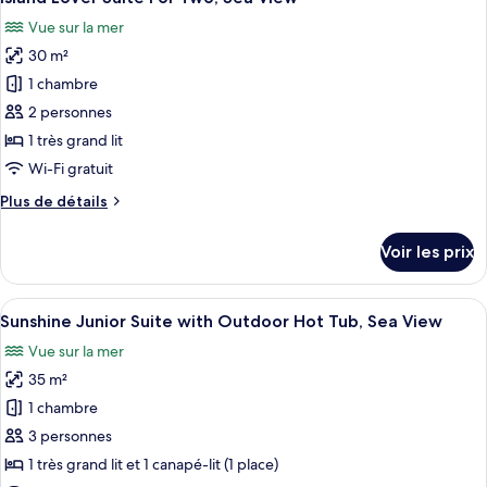
toutes
chambre
Vue sur la mer
Elegant
les
Suite,
30 m²
photos
Sea
pour
1 chambre
View
ce
2 personnes
type
1 très grand lit
de
Wi-Fi gratuit
chambre :
Plus
Plus de détails
Island
de
Lover
détails
Voir les prix
Suite
sur
le
For
type
Afficher
Une chambre d’hôtel dotée d’un grand l
Two,
13
de
Sunshine Junior Suite with Outdoor Hot Tub, Sea View
toutes
Sea
chambre
Vue sur la mer
Island
les
View
Lover
35 m²
photos
Suite
pour
1 chambre
For
ce
Two,
3 personnes
Sea
type
1 très grand lit et 1 canapé-lit (1 place)
View
de