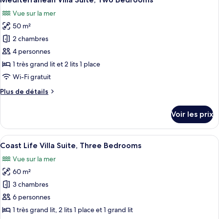
toutes
Outdoor
chambre
Vue sur la mer
Nissaki
les
Hot
VIP
50 m²
photos
Tub,
Suite
pour
2 chambres
Sea
with
ce
Indoor
View
4 personnes
and
type
1 très grand lit et 2 lits 1 place
Outdoor
de
Wi-Fi gratuit
Hot
chambre :
Tub,
Plus
Plus de détails
Mediterranean
Sea
de
View
Villa
détails
Voir les prix
Suite,
sur
le
Two
type
Afficher
Une chambre moderne avec un grand lit,
Bedrooms
12
de
Coast Life Villa Suite, Three Bedrooms
toutes
chambre
Vue sur la mer
Mediterranean
les
Villa
60 m²
photos
Suite,
pour
3 chambres
Two
ce
Bedrooms
6 personnes
type
1 très grand lit, 2 lits 1 place et 1 grand lit
de