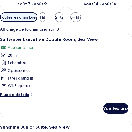
août 7 - août 9
août 14 - août 16
Filtres
Toutes les chambres
1 lit
2 lits
3+ lits
disponibles
pour
Affichage de 18 chambres sur 18
les
Afficher
Une chambre d’hôtel moderne dotée d’un
8
Saltwater Executive Double Room, Sea View
chambres
toutes
Vue sur la mer
les
28 m²
photos
pour
1 chambre
ce
2 personnes
type
1 très grand lit
de
Wi-Fi gratuit
chambre :
Plus
Plus de détails
Saltwater
de
Executive
détails
Voir les prix
Double
sur
le
Room,
type
Afficher
Une chambre moderne avec un grand lit
Sea
15
de
Sunshine Junior Suite, Sea View
toutes
View
chambre