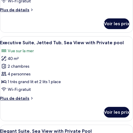
Wi-Fi gratuit
Sea
chambre :
View
Plus
Plus de détails
Sunshine
de
Junior
détails
Voir les prix
Suite,
sur
le
Sea
type
Afficher
Une chambre d’hôtel avec deux lits, un
View
15
de
Executive Suite, Jetted Tub, Sea View with Private pool
toutes
with
chambre
Vue sur la mer
Sunshine
les
Private
Junior
40 m²
photos
Pool
Suite,
pour
2 chambres
Sea
ce
View
4 personnes
with
type
1 très grand lit et 2 lits 1 place
Private
de
Wi-Fi gratuit
Pool
chambre :
Plus
Plus de détails
Executive
de
Suite,
détails
Voir les prix
Jetted
sur
le
Tub,
type
Afficher
Une chambre d’hôtel moderne dotée d’un
Sea
17
de
Elegant Suite, Sea View with Private Pool