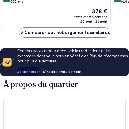
sur
sur
868 avis
624 a
10,
10,
Le
378 €
Exceptionnel,
Exceptio
nouveau
868 avis
624 avis
taxes et frais compris
prix
25 août - 26 août
est
de
Comparer des hébergements similaires
378 €
Connectez-vous pour découvrir les réductions et les
avantages dont vous pouvez bénéficier. Plus de récompenses
pour plus d’aventures !
Se connecter
S’inscrire gratuitement
À propos du quartier