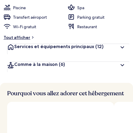
é
b
Piscine
Spa
e
r
Transfert aéroport
Parking gratuit
g
Wi-Fi gratuit
Restaurant
e
m
Tout afficher
e
n
Services et équipements principaux
(12)
t
s
Comme à la maison
(6)
l
e
s
m
i
Pourquoi vous allez adorer cet hébergement
e
u
x
n
o
t