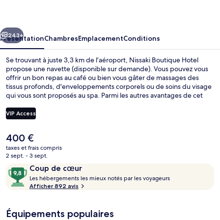
Hotel
cédent
Suivant
243+
Présentation
Chambres
Emplacement
Conditions
Se trouvant à juste 3,3 km de l’aéroport, Nissaki Boutique Hotel
propose une navette (disponible sur demande). Vous pouvez vous
offrir un bon repas au café ou bien vous gâter de massages des
tissus profonds, d'enveloppements corporels ou de soins du visage
qui vous sont proposés au spa. Parmi les autres avantages de cet
hôtel de luxe, on trouve un bar en bord de piscine, un centre de
remise en forme et une salle de fitness, l'idéal pour des vacances
VIP Access
sans soucis. Les autres voyageurs ne tarissent pas d'éloges en ce qui
concerne le personnel attentionné et la présentation générale.
Le
400 €
Terrasse/Patio
prix
taxes et frais compris
actuel
2 sept. - 3 sept.
est
Avis
9,8
Coup de cœur
de
voyageurs
L
sur
Les hébergements les mieux notés par les voyageurs
400 €.
e
Afficher 892 avis
10,
s
Coup
de
Équipements populaires
h
cœur