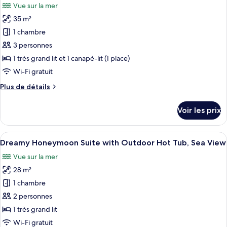
Vue sur la mer
Saltwater
les
Executive
35 m²
photos
Double
pour
1 chambre
Room,
ce
Sea
3 personnes
View
type
1 très grand lit et 1 canapé-lit (1 place)
de
Wi-Fi gratuit
chambre :
Plus
Plus de détails
Sunshine
de
Junior
détails
Voir les prix
Suite,
sur
le
Sea
type
Afficher
Une chambre avec un mur en pierre, un 
View
14
de
Dreamy Honeymoon Suite with Outdoor Hot Tub, Sea View
toutes
chambre
Vue sur la mer
Sunshine
les
Junior
28 m²
photos
Suite,
pour
1 chambre
Sea
ce
View
2 personnes
type
1 très grand lit
de
Wi-Fi gratuit