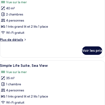
Vue sur la mer
Myconian
les
Pool,
Grand
40 m²
photos
Sea
Suite
pour
View
2 chambres
with
ce
Outdoor
4 personnes
Sharing
type
1 très grand lit et 2 lits 1 place
Pool,
de
Wi-Fi gratuit
Sea
chambre :
View
Plus
Plus de détails
Suite
de
Exécutive,
détails
Voir les prix
baignoire
sur
le
à
type
Afficher
Une chambre d’hôtel moderne dotée d’u
jets,
11
de
Simple Life Suite, Sea View
toutes
vue
chambre
Vue sur la mer
Suite
les
mer
Exécutive,
35 m²
photos
baignoire
pour
1 chambre
à
ce
jets,
4 personnes
vue
type
1 très grand lit et 2 lits 1 place
mer
de
Wi-Fi gratuit