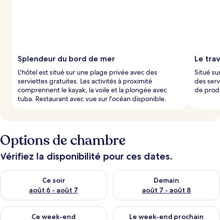
é
s
p
a
r
Splendeur du bord de mer
Le trav
l
L'hôtel est situé sur une plage privée avec des
Situé su
e
serviettes gratuites. Les activités à proximité
des serv
s
comprennent le kayak, la voile et la plongée avec
de produ
tuba. Restaurant avec vue sur l'océan disponible.
v
o
y
a
g
Options de chambre
e
u
Vérifiez la disponibilité pour ces dates.
r
s
Vérifier la disponibilité pour ce soir août 6 - août 7
Vérifier la disponibilité pour 
Ce soir
Demain
août 6 - août 7
août 7 - août 8
Vérifier la disponibilité pour ce week-end août 7 - août 9
Vérifier la disponibilité pour 
Ce week-end
Le week-end prochain