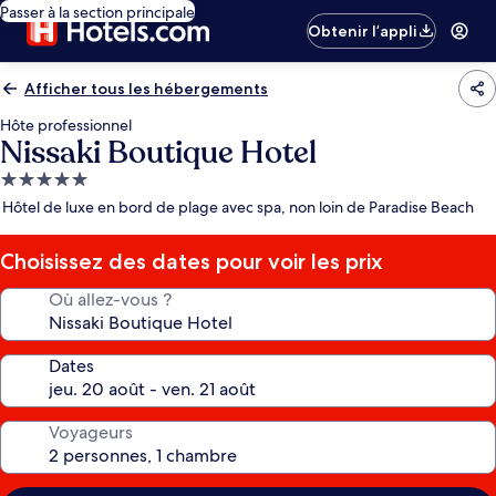
Passer à la section principale
Obtenir l’appli
Afficher tous les hébergements
Hôte professionnel
Nissaki Boutique Hotel
Hébergement
5.0 étoiles
Hôtel de luxe en bord de plage avec spa, non loin de Paradise Beach
Choisissez des dates pour voir les prix
Où allez-vous ?
Dates
Voyageurs