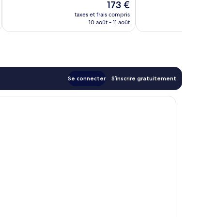
Le
173 €
401 avis
Exceptionnel,
nouveau
42 avis
taxes et frais compris
tax
prix
10 août - 11 août
est
de
173 €
Se connecter
S’inscrire gratuitement