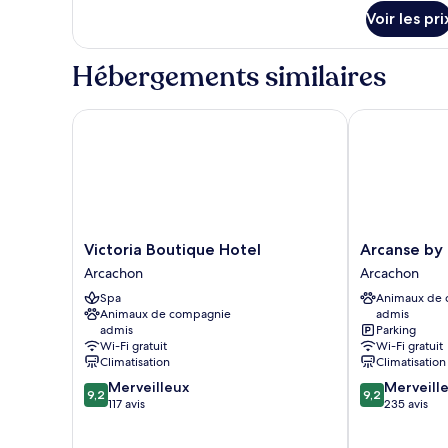
le
Voir les pri
type
de
chambre
Hébergements similaires
Suite
Jardin
Victoria Boutique Hotel
Arcanse by I
Victoria
Arcanse
Victoria Boutique Hotel
Arcanse by
Boutique
by
Arcachon
Arcachon
Hotel
Inwood
Spa
Animaux de
Arcachon
Hotels
Animaux de compagnie
admis
Arcachon
admis
Parking
Wi-Fi gratuit
Wi-Fi gratuit
Climatisation
Climatisation
9.2
9.2
Merveilleux
Merveill
9,2
9,2
sur
sur
117 avis
235 avis
10,
10,
Merveilleux,
Merveilleux,