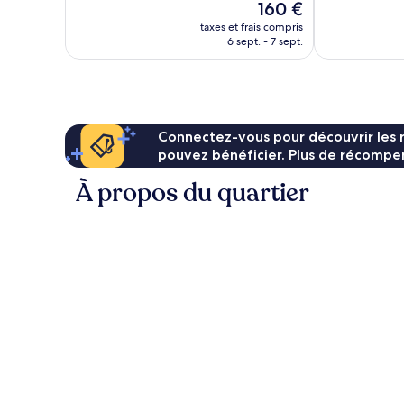
Le
160 €
117 avis
235 avis
nouveau
taxes et frais compris
prix
6 sept. - 7 sept.
est
de
160 €
Connectez-vous pour découvrir les 
pouvez bénéficier. Plus de récompen
À propos du quartier