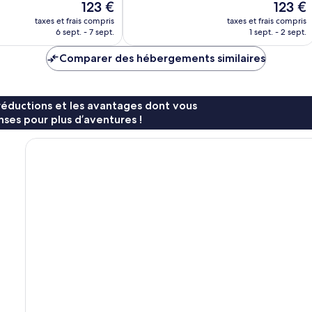
Le
Le
123 €
123 €
492 avis
nouveau
nouveau
taxes et frais compris
taxes et frais compris
prix
prix
6 sept. - 7 sept.
1 sept. - 2 sept.
est
est
de
de
Comparer des hébergements similaires
123 €
123 €
réductions et les avantages dont vous
ses pour plus d’aventures !