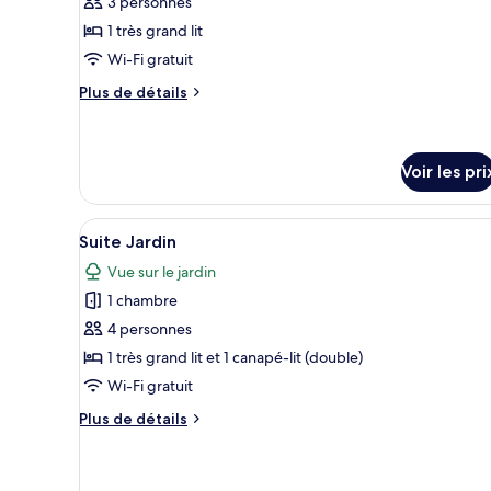
3 personnes
ce
1 très grand lit
type
Wi-Fi gratuit
de
chambre :
Plus
Plus de détails
de
Chambre
détails
Double
sur
Classique
le
Voir les pri
type
de
Afficher
Un salon moderne avec un canap
chambre
7
Suite Jardin
Chambre
toutes
Double
Vue sur le jardin
les
Classique
1 chambre
photos
pour
4 personnes
ce
1 très grand lit et 1 canapé-lit (double)
type
Wi-Fi gratuit
de
Plus
Plus de détails
chambre :
de
Suite
détails
sur
Jardin