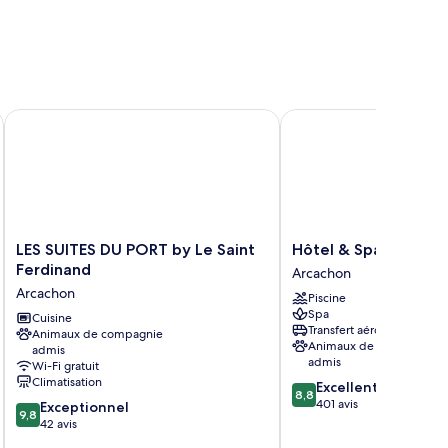
LES SUITES DU PORT by Le Saint Ferdinand
Hôtel & Spa - Thalazur
LES
Hôtel
LES SUITES DU PORT by Le Saint
Hôtel & Spa - Thala
SUITES
&
Ferdinand
Arcachon
DU
Spa
Arcachon
Piscine
PORT
-
Spa
by
Cuisine
Thalazur
Transfert aéroport
Animaux de compagnie
Le
Arcachon
Animaux de compagnie
admis
Saint
Arcachon
admis
Wi-Fi gratuit
Ferdinand
Climatisation
8.8
Excellent
Arcachon
8,8
sur
401 avis
9.8
Exceptionnel
9,8
10,
sur
42 avis
Excellent,
10,