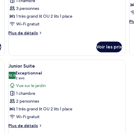
1 chambre
ce
c
3 personnes
type
t
1 très grand lit OU 2 lits 1 place
de
d
Pl
Pl
Wi-Fi gratuit
chambre :
c
d
Chambre
C
dé
Plus
Plus de détails
su
Supérieure
de
F
le
détails
Jardin
x
Voir les prix
ty
sur
d
le
c
type
é, une petite table et une porte-fenêtre coulissante donnant sur un jardin
Afficher
Une chambre d’hôtel avec un grand lit,
C
5
de
Junior Suite
toutes
Fa
chambre
Exceptionnel
Chambre
les
10,0
10,0 sur 10
(2 avis)
2 avis
Supérieure
photos
Vue sur le jardin
Jardin
pour
1 chambre
ce
2 personnes
type
1 très grand lit OU 2 lits 1 place
de
Wi-Fi gratuit
chambre :
Junior
Plus
Plus de détails
Suite
de