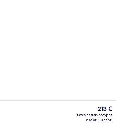
Restaurant
Le
213 €
prix
taxes et frais compris
actuel
2 sept. - 3 sept.
Extérieur
est
de
213 €.