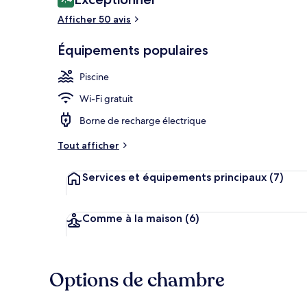
9,4 sur 10
voyageurs
Afficher 50 avis
Extérieur
Équipements populaires
Piscine
Wi-Fi gratuit
Borne de recharge électrique
Tout afficher
Services et équipements principaux
(7)
Comme à la maison
(6)
Options de chambre