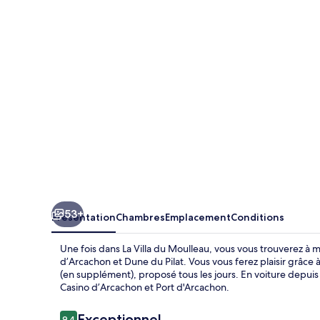
du
Moulleau
53+
Présentation
Chambres
Emplacement
Conditions
Une fois dans La Villa du Moulleau, vous vous trouverez à 
d’Arcachon et Dune du Pilat. Vous vous ferez plaisir grâce à
(en supplément), proposé tous les jours. En voiture depui
Casino d’Arcachon et Port d'Arcachon.
Avis
Exceptionnel
9,4