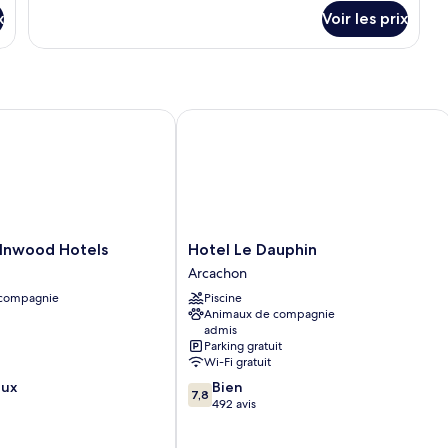
détails
x
Voir les prix
sur
le
type
de
chambre
Junior
nwood Hotels
Hotel Le Dauphin
Suite
Hotel
 Inwood Hotels
Hotel Le Dauphin
Le
Arcachon
Dauphin
 compagnie
Piscine
Arcachon
Animaux de compagnie
admis
Parking gratuit
Wi-Fi gratuit
7.8
eux
Bien
7,8
sur
492 avis
10,
Bien,