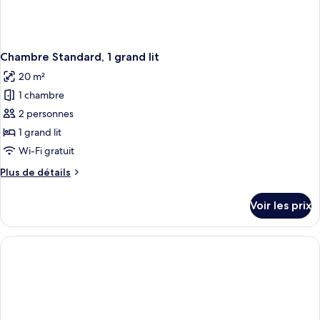
Chambre Standard, 1 grand lit
20 m²
1 chambre
2 personnes
1 grand lit
Wi-Fi gratuit
Plus
Plus de détails
de
détails
Voir les prix
sur
le
type
de
chambre
Chambre
Standard,
1
grand