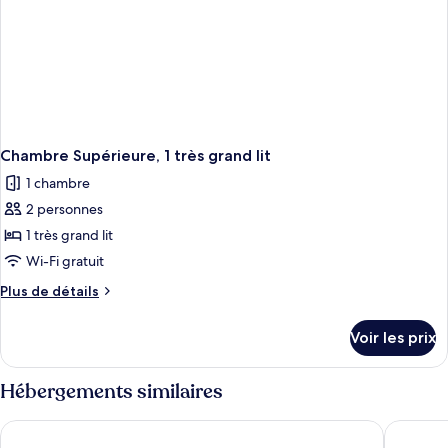
lit
Chambre Supérieure, 1 très grand lit
1 chambre
2 personnes
1 très grand lit
Wi-Fi gratuit
Plus
Plus de détails
de
détails
Voir les prix
sur
le
type
Hébergements similaires
de
chambre
Hotel Palma Bellver Affiliated by Meliá
Hotel Sa
Chambre