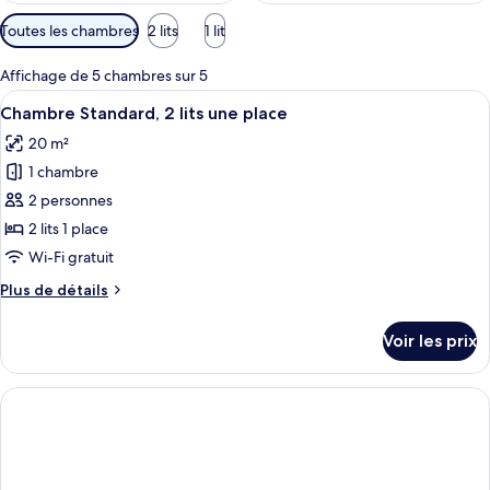
Filtres
Toutes les chambres
2 lits
1 lit
disponibles
pour
Affichage de 5 chambres sur 5
les
Afficher
Une chambre d’hôtel avec un lit, un b
3
Chambre Standard, 2 lits une place
chambres
toutes
20 m²
les
1 chambre
photos
pour
2 personnes
ce
2 lits 1 place
type
Wi-Fi gratuit
de
Plus
Plus de détails
chambre :
de
Chambre
détails
Voir les prix
sur
Standard,
le
2
type
lits
de
une
chambre
Chambre
place
Standard,
2