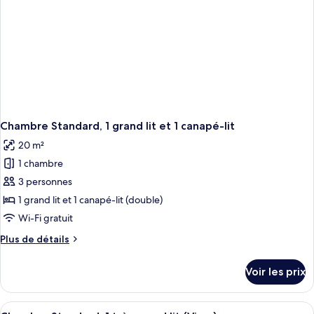
lits
une
place
Chambre Standard, 1 grand lit et 1 canapé-lit
20 m²
1 chambre
3 personnes
1 grand lit et 1 canapé-lit (double)
Wi-Fi gratuit
Plus
Plus de détails
de
détails
Voir les prix
sur
le
type
Afficher
Une chambre d’hôtel avec un grand lit
5
de