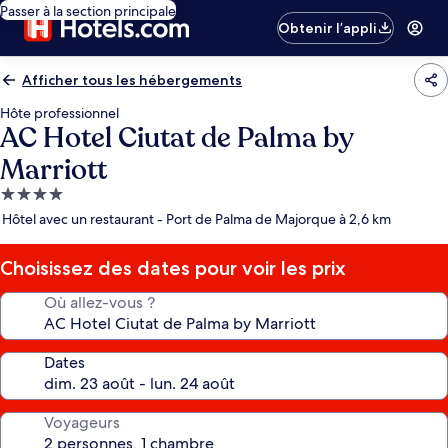
Passer à la section principale
Obtenir l’appli
Afficher tous les hébergements
Hôte professionnel
AC Hotel Ciutat de Palma by
Marriott
Hébergement
4.0 étoiles
Hôtel avec un restaurant - Port de Palma de Majorque à 2,6 km
Choisissez des dates pour voir les prix
Où allez-vous ?
Dates
Voyageurs