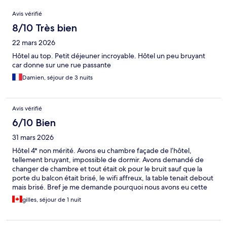
Avis
Avis vérifié
8/10 Très bien
22 mars 2026
Hôtel au top. Petit déjeuner incroyable. Hôtel un peu bruyant
car donne sur une rue passante
Damien, séjour de 3 nuits
Avis vérifié
6/10 Bien
31 mars 2026
Hôtel 4* non mérité. Avons eu chambre façade de l’hôtel,
tellement bruyant, impossible de dormir. Avons demandé de
changer de chambre et tout était ok pour le bruit sauf que la
porte du balcon était brisé, le wifi affreux, la table tenait debout
mais brisé. Bref je me demande pourquoi nous avons eu cette
chambre au départ sachant très bien que c’est de la m…. Et que
gilles, séjour de 1 nuit
l’hôtel est presque vide à ce temps de l’année. Nous ne y
retournerons plus jamais