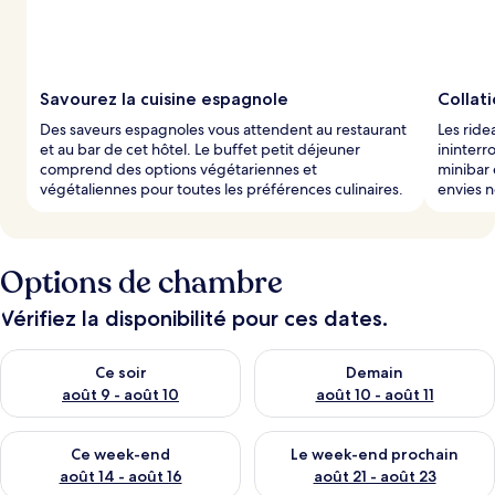
Savourez la cuisine espagnole
Collat
Des saveurs espagnoles vous attendent au restaurant
Les ride
et au bar de cet hôtel. Le buffet petit déjeuner
ininter
comprend des options végétariennes et
minibar 
végétaliennes pour toutes les préférences culinaires.
envies n
Options de chambre
Vérifiez la disponibilité pour ces dates.
Vérifier la disponibilité pour ce soir août 9 - août 10
Vérifier la disponibilité pour 
Ce soir
Demain
août 9 - août 10
août 10 - août 11
Vérifier la disponibilité pour ce week-end août 14 - août 16
Vérifier la disponibilité pour
Ce week-end
Le week-end prochain
août 14 - août 16
août 21 - août 23