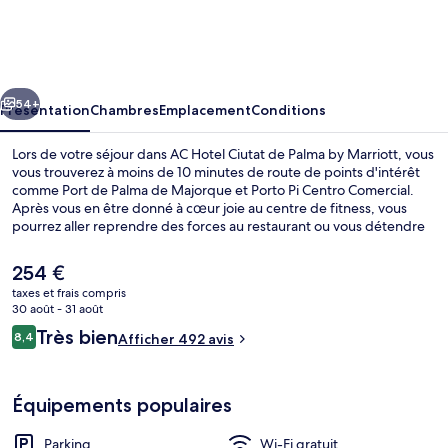
Hotel
Ciutat
de
cédent
Suivant
Palma
54+
Présentation
Chambres
Emplacement
Conditions
by
Lors de votre séjour dans AC Hotel Ciutat de Palma by Marriott, vous
Marriott
vous trouverez à moins de 10 minutes de route de points d'intérêt
comme Port de Palma de Majorque et Porto Pi Centro Comercial.
Après vous en être donné à cœur joie au centre de fitness, vous
pourrez aller reprendre des forces au restaurant ou vous détendre
autour d'un verre au bar/salon. Au menu des petits plus offerts sur
place, on trouve un snack-bar/une épicerie fine, une terrasse et un
Le
254 €
jardin. Sympa non ?
prix
taxes et frais compris
actuel
30 août - 31 août
Bar lounge
est
Avis
Très bien
8,4
Afficher 492 avis
de
8,4 sur 10
voyageurs
254 €.
Équipements populaires
Parking
Wi-Fi gratuit