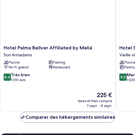
Supérieure,
1
très
grand
lit
Hotel
Hotel
Hotel Palma Bellver Affiliated by Meliá
Hotel 
Palma
Saratog
Son Armadams
Vieille 
Bellver
Vieille
Piscine
Parking
Piscin
Affiliated
ville
Wi-Fi gratuit
Restaurant
Parkin
by
de
Meliá
Palma
8.4
9.2
Très bien
Mer
8,4
9,2
Son
de
sur
sur
1 010 avis
1 020
Armadams
Majorq
10,
10,
Très
Merveill
Le
225 €
bien,
1 020 av
nouveau
taxes et frais compris
1 010 avis
prix
7 sept. - 8 sept.
est
de
Comparer des hébergements similaires
225 €