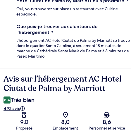
Hotel Ciutat de Palma by Marriott ou à proximité ?
Oui, vous trouverez sur place un restaurant avec Cuisine
espagnole.
Que puis-je trouver aux alentours de
l'hébergement ?
L'hébergement AC Hotel Ciutat de Palma by Marriott se trouve
dans le quartier Santa Catalina, à seulement 18 minutes de
marche de Cathédrale Santa María de Palma et à 3 minutes de
Paseo Maritimo.
Avis sur l’hébergement AC Hotel
Avis
Ciutat de Palma by Marriott
Très bien
8,4
492 avis
9,0
8,0
8,6
Propreté
Emplacement
Personnel et service