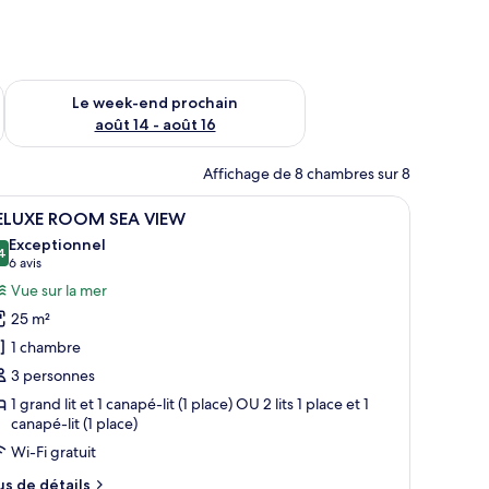
-end août 7 - août 9
Vérifier la disponibilité pour le week-end prochain août 14 - a
Le week-end prochain
août 14 - août 16
Affichage de 8 chambres sur 8
s d’art encadrées accrochées au mur.
un lit, d’un bureau, d’une chaise et d’un coin repas avec des fruits.
fficher
Une chambre d’hôtel avec un grand lit, un bu
5
ELUXE ROOM SEA VIEW
outes
Exceptionnel
s
4
9,4 sur 10
(6 avis)
6 avis
hotos
Vue sur la mer
our
25 m²
e
1 chambre
ype
3 personnes
e
1 grand lit et 1 canapé-lit (1 place) OU 2 lits 1 place et 1
hambre :
canapé-lit (1 place)
ELUXE
Wi-Fi gratuit
OOM
EA
us
us de détails