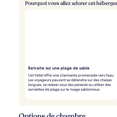
Pourquoi vous allez adorer cet héberg
i
e
u
x
n
o
t
é
s
p
a
r
Retraite sur une plage de sable
l
Cet hôtel offre une charmante promenade vers l'eau.
e
Les voyageurs peuvent se détendre sur des chaises
s
longues, se relaxer sous des parasols ou utiliser des
serviettes de plage sur le rivage sablonneux.
v
o
y
a
g
Options de chambre
e