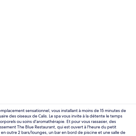
Vidéo du cr
 emplacement sensationnel, vous installant à moins de 15 minutes de
ire des oiseaux de Calis. Le spa vous invite à la détente le temps
porels ou soins d'aromathérapie. Et pour vous rassasier, des
Petit déjeune
blissement The Blue Restaurant, qui est ouvert à l'heure du petit
 en outre 2 bars/lounges, un bar en bord de piscine et une salle de