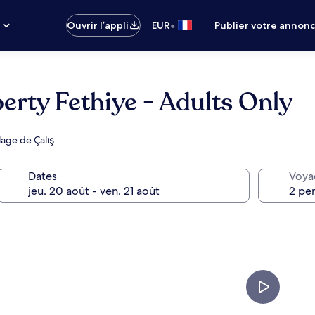
•
s
Ouvrir l’appli
EUR
Publier votre annon
erty Fethiye - Adults Only
lage de Çalış
Dates
Voya