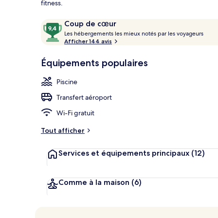
fitness.
Avis
9,4
Coup de cœur
voyageurs
L
sur
Les hébergements les mieux notés par les voyageurs
Piscine extér
e
Afficher 144 avis
10,
s
Coup
Équipements populaires
de
h
cœur
é
Piscine
b
e
Transfert aéroport
r
g
Wi-Fi gratuit
e
m
Tout afficher
e
n
Services et équipements principaux
(12)
t
s
l
Comme à la maison
(6)
e
s
m