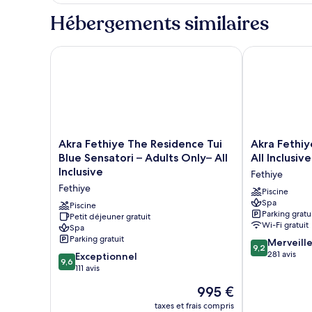
Hébergements similaires
Akra Fethiye The Residence Tui Blue Sensatori – Adul
Akra Fethiye T
Akra
Akra
Akra Fethiye The Residence Tui
Akra Fethiy
Fethiye
Fethiye
Blue Sensatori – Adults Only– All
All Inclusive
The
Tui
Inclusive
Fethiye
Residence
Blue
Fethiye
Tui
Sensatori
Piscine
Spa
Blue
All
Piscine
Parking gratu
Sensatori
Petit déjeuner gratuit
Inclusive
Wi-Fi gratuit
Spa
–
Fethiye
Parking gratuit
9.2
Adults
Merveill
9,2
sur
Only–
281 avis
9.6
Exceptionnel
9,6
10,
All
sur
111 avis
Merveilleux,
Inclusive
10,
Le
995 €
281 avis
Fethiye
Exceptionnel,
nouveau
111 avis
taxes et frais compris