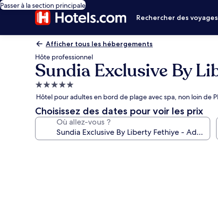
Passer à la section principale
Rechercher des voyage
Afficher tous les hébergements
Hôte professionnel
Sundia Exclusive By Lib
Hébergement
5.0 étoiles
Hôtel pour adultes en bord de plage avec spa, non loin de P
Choisissez des dates pour voir les prix
Où allez-vous ?
Galerie
photos
de
l’hébergement
Sundia