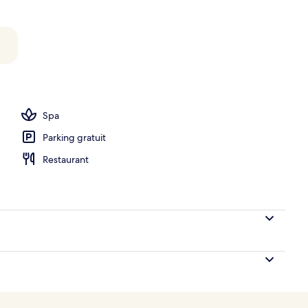
ieure (ouverte en saison), parasols de plage
Spa
Parking gratuit
Restaurant