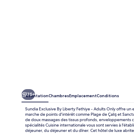
Exclusive
By
Liberty
Fethiye
-
Adults
Only
75+
Présentation
Chambres
Emplacement
Conditions
Sundia Exclusive By Liberty Fethiye - Adults Only offre un
marche de points d'intérêt comme Plage de Çalış et Sanctua
de doux massages des tissus profonds, enveloppements cor
spécialités Cuisine internationale vous sont servies à l'éta
déjeuner, du déjeuner et du dîner. Cet hôtel de luxe abrite