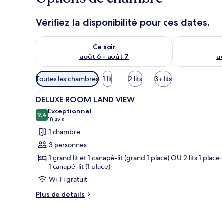
u
r
Vérifiez la disponibilité pour ces dates.
s
Vérifier la disponibilité pour ce soir août 6 - août 7
Vérifier la di
Ce soir
août 6 - août 7
a
Filtres
Toutes les chambres
1 lit
2 lits
3+ lits
disponibles
Afficher
Une chambre d’hôtel avec un gr
pour
4
DELUXE ROOM LAND VIEW
toutes
les
Exceptionnel
les
9,4
chambres
9,4 sur 10
(18 avis)
18 avis
photos
1 chambre
pour
3 personnes
ce
1 grand lit et 1 canapé-lit (grand 1 place) OU 2 lits 1 place 
type
1 canapé-lit (1 place)
de
Wi-Fi gratuit
chambre :
Plus
Plus de détails
DELUXE
de
ROOM
détails
LAND
sur