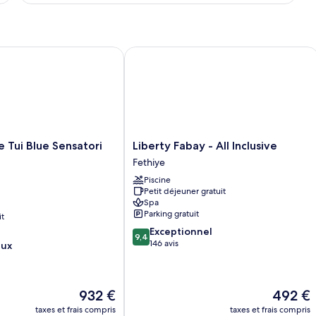
type
de
chambre
Chambre
ts Only– All Inclusive
ui Blue Sensatori All Inclusive
Liberty Fabay - All Inclusive
Liberty
e Tui Blue Sensatori
Liberty Fabay - All Inclusive
Fabay
Fethiye
-
Piscine
All
Petit déjeuner gratuit
Inclusive
Spa
Fethiye
Parking gratuit
it
9.4
Exceptionnel
9,4
sur
146 avis
eux
10,
Exceptionnel,
146 avis
Le
Le
932 €
492 €
nouveau
nouveau
taxes et frais compris
taxes et frais compris