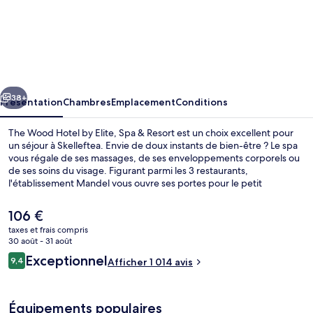
l’hébergement
The
Wood
Hotel
by
cédent
Suivant
Elite,
38+
Présentation
Chambres
Emplacement
Conditions
Spa
The Wood Hotel by Elite, Spa & Resort est un choix excellent pour
&
un séjour à Skelleftea. Envie de doux instants de bien-être ? Le spa
vous régale de ses massages, de ses enveloppements corporels ou
Resort
de ses soins du visage. Figurant parmi les 3 restaurants,
l'établissement Mandel vous ouvre ses portes pour le petit
déjeuner, le déjeuner et le dîner et vous propose des spécialités
Cuisine locale. Parmi les autres petits avantages de cet
Le
106 €
hébergement figurent 3 bars/lounges, une piscine extérieure et un
prix
taxes et frais compris
bar en bord de piscine.
actuel
30 août - 31 août
Chambre Standard avec lits jumeaux | 
est
Avis
Exceptionnel
9,4
Afficher 1 014 avis
de
9,4 sur 10
voyageurs
106 €.
Équipements populaires