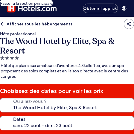
Passer à la section principale
Obtenir l’appli
Afficher tous les hébergements
Hôte professionnel
The Wood Hotel by Elite, Spa &
Resort
Hébergement
4.0 étoiles
Hôtel qui plaira aux amateurs d'aventures à Skelleftea, avec un spa
proposant des soins complets et en liaison directe avec le centre des
congrès
Choisissez des dates pour voir les prix
Où allez-vous ?
Dates