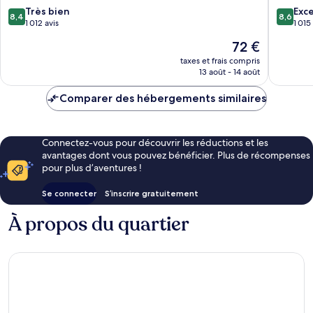
8.4
8.6
Très bien
Exce
8,4
8,6
sur
sur
1 012 avis
1 015
10,
10,
Le
72 €
Très
Excellen
nouveau
bien,
1 015 avi
taxes et frais compris
prix
13 août - 14 août
1 012 avis
est
de
Comparer des hébergements similaires
72 €
Connectez-vous pour découvrir les réductions et les
avantages dont vous pouvez bénéficier. Plus de récompenses
pour plus d’aventures !
Se connecter
S’inscrire gratuitement
À propos du quartier