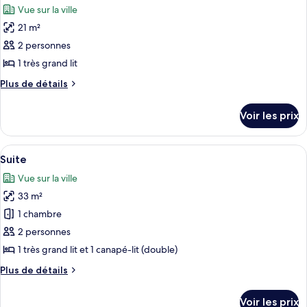
chambre
lits
Vue sur la ville
Chambre
les
jumeaux
Standard
21 m²
photos
avec
pour
2 personnes
lits
ce
jumeaux
1 très grand lit
type
Plus
Plus de détails
de
de
chambre :
détails
Voir les prix
sur
Chambre
le
Double
type
Afficher
Une chambre d’hôtel moderne avec des m
Supérieure
5
de
Suite
toutes
chambre
Vue sur la ville
Chambre
les
Double
33 m²
photos
Supérieure
pour
1 chambre
ce
2 personnes
type
1 très grand lit et 1 canapé-lit (double)
de
Plus
Plus de détails
chambre :
de
Suite
détails
Voir les prix
sur