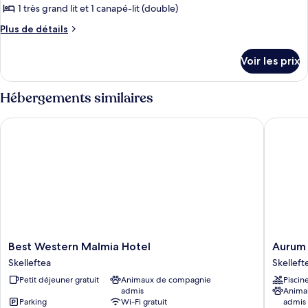
type
1 très grand lit et 1 canapé-lit (double)
de
Plus
Plus de détails
chambre :
de
Chambre
détails
Voir les prix
sur
Familiale
le
type
Hébergements similaires
de
chambre
Best Western Malmia Hotel
Aurum H
Chambre
Familiale
Best
Aurum
Best Western Malmia Hotel
Aurum 
Western
Hotel
Skelleftea
Skelleft
Malmia
Skelleft
Petit déjeuner gratuit
Animaux de compagnie
Piscin
Hotel
admis
Anima
Skelleftea
Parking
Wi-Fi gratuit
admis