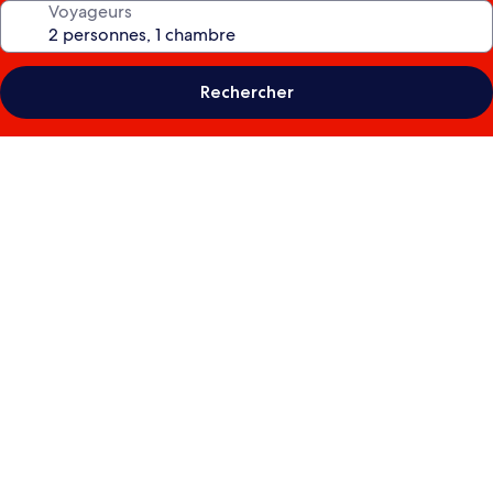
Voyageurs
Rechercher
Galerie
photos
de