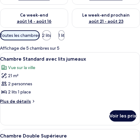
Vérifier la disponibilité pour ce week-end août 14 - août 16
Vérifier la disponibilité pour
Ce week-end
Le week-end prochain
août 14 - août 16
août 21 - août 23
Filtres
Toutes les chambres
2 lits
1 lit
disponibles
pour
Affichage de 5 chambres sur 5
les
Afficher
Une chambre moderne avec une grande f
5
Chambre Standard avec lits jumeaux
chambres
toutes
Vue sur la ville
les
21 m²
photos
pour
2 personnes
ce
2 lits 1 place
type
Plus
Plus de détails
de
de
chambre :
détails
Voir les prix
sur
Chambre
le
Standard
type
Afficher
Une chambre d’hôtel avec un grand lit,
avec
6
de
Chambre Double Supérieure
toutes