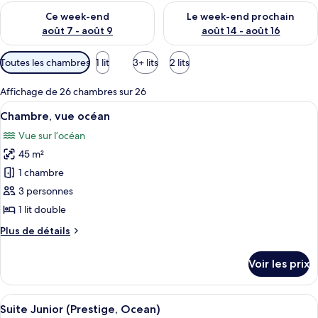
Vérifier la disponibilité pour ce week-end août 7 - août 9
Vérifier la disponibilité pour 
Ce week-end
Le week-end prochain
août 7 - août 9
août 14 - août 16
Filtres
Toutes les chambres
1 lit
3+ lits
2 lits
disponibles
pour
Affichage de 26 chambres sur 26
les
Afficher
Une chambre à coucher avec un lit, une
2
Chambre, vue océan
chambres
toutes
Vue sur l’océan
les
45 m²
photos
pour
1 chambre
ce
3 personnes
type
1 lit double
de
Plus
Plus de détails
chambre :
de
Chambre,
détails
Voir les prix
sur
vue
le
océan
type
Afficher
Un salon avec des meubles blancs, un t
7
de
Suite Junior (Prestige, Ocean)
toutes