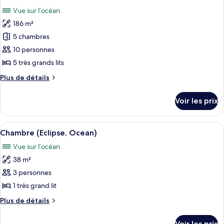
toutes
Villa
chambre
Vue sur l’océan
5
les
Bedroom
186 m²
photos
Ocean
pour
5 chambres
View
ce
Villa
10 personnes
type
5 très grands lits
de
Plus
Plus de détails
chambre :
de
5
détails
Voir les prix
sur
Bedroom
le
Garden
type
Afficher
Une chambre d’hôtel comprenant un lit
View
4
de
Chambre (Eclipse, Ocean)
toutes
Villa
chambre
Vue sur l’océan
5
les
Bedroom
38 m²
photos
Garden
pour
3 personnes
View
ce
Villa
1 très grand lit
type
Plus
Plus de détails
de
de
chambre :
détails
Voir les prix