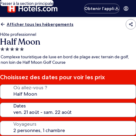
Passer à la section principale
Obtenir l’appli
Afficher tous les hébergements
Hôte professionnel
Half Moon
Hébergement
5.0 étoiles
Complexe touristique de luxe en bord de plage avec terrain de golf,
non loin de Half Moon Golf Course
Choisissez des dates pour voir les prix
Où allez-vous ?
Dates
Voyageurs