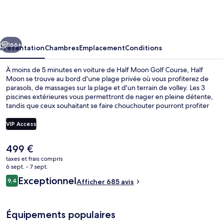
Moon
cédent
Suivant
166+
Présentation
Chambres
Emplacement
Conditions
À moins de 5 minutes en voiture de Half Moon Golf Course, Half
Moon se trouve au bord d'une plage privée où vous profiterez de
parasols, de massages sur la plage et d'un terrain de volley. Les 3
piscines extérieures vous permettront de nager en pleine détente,
tandis que ceux souhaitant se faire chouchouter pourront profiter
des dépresso-massages, des enveloppements corporels et des
soins d'aromathérapie. Les options de restauration comprennent 5
VIP Access
restaurants, tandis que les 7 bars/salons vous invitent à siroter des
boissons rafraîchissantes. Ce complexe touristique de luxe vous fait
Le
499 €
également profiter d'un terrain de golf, d'un bar à la plage et d'une
Réception
prix
salle de fitness. Le personnel attentionné et la présentation
taxes et frais compris
actuel
6 sept. - 7 sept.
générale remportent un franc succès auprès des autres voyageurs.
est
Avis
Exceptionnel
9,4
Afficher 685 avis
de
9,4 sur 10
voyageurs
499 €.
Équipements populaires