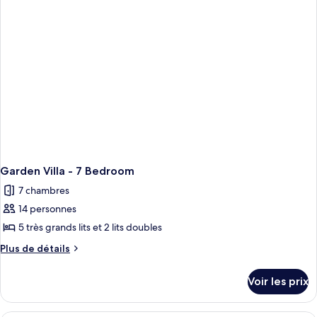
chambre
Garden
Villa
-
6
Bedroom
Garden Villa - 7 Bedroom
7 chambres
14 personnes
5 très grands lits et 2 lits doubles
Plus
Plus de détails
de
détails
Voir les prix
sur
le
type