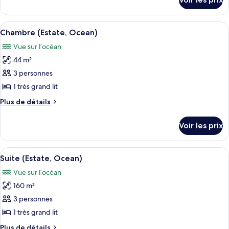
sur
Chambre
le
(Eclipse,
type
Afficher
Une chambre à coucher comprenant un li
Ocean)
2
de
Chambre (Estate, Ocean)
toutes
chambre
Vue sur l’océan
Chambre
les
(Eclipse,
44 m²
photos
Ocean)
pour
3 personnes
ce
1 très grand lit
type
Plus
Plus de détails
de
de
chambre :
détails
Voir les prix
sur
Chambre
le
(Estate,
type
Afficher
Une chambre d’hôtel avec deux lits, un
Ocean)
6
de
Suite (Estate, Ocean)
toutes
chambre
Vue sur l’océan
Chambre
les
(Estate,
160 m²
photos
Ocean)
pour
3 personnes
ce
1 très grand lit
type
Plus
Plus de détails