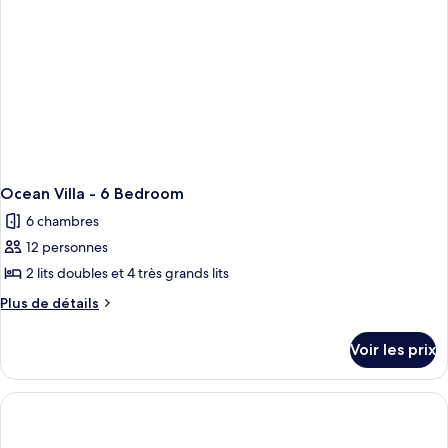
7
Villa
-
Bedroom
7
Bedroom
Ocean Villa - 6 Bedroom
6 chambres
12 personnes
2 lits doubles et 4 très grands lits
Plus
Plus de détails
de
détails
Voir les prix
sur
le
type
de
chambre
Ocean