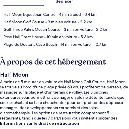
déplacer
Half Moon Equestrian Centre
- 4 min à pied
- 0.4 km
Half Moon Golf Course
- 3 min en voiture
- 2.2 km
Golf Three Palms Ocean Course
- 3 min en voiture
- 2.2 km
Rose Hall Great House
- 10 min en voiture
- 5.3 km
Plage de Doctor's Cave Beach
- 14 min en voiture
- 10.7 km
À propos de cet hébergement
Half Moon
À moins de 5 minutes en voiture de Half Moon Golf Course, Half Moon
se trouve au bord d'une plage privée où vous profiterez de parasols, de
massages sur la plage et d'un terrain de volley. Les 3 piscines
extérieures vous permettront de nager en pleine détente, tandis que
ceux souhaitant se faire chouchouter pourront profiter des dépresso-
massages, des enveloppements corporels et des soins
d'aromathérapie. Les options de restauration comprennent 5
restaurants, tandis que les 7 bars/salons vous invitent à siroter des
boissons rafraîchissantes. Ce complexe touristique de luxe vous fait
Informations sur le droit de rétractation
également profiter d'un terrain de golf, d'un bar à la plage et d'une salle