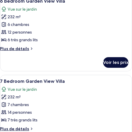
6 Bedroom Garden View Villa
toutes
Villa
chambre
Vue sur le jardin
6
les
Bedroom
232 m²
photos
Ocean
pour
6 chambres
View
ce
Villa
12 personnes
type
6 très grands lits
de
Plus
Plus de détails
chambre :
de
6
détails
Voir les prix
sur
Bedroom
le
Garden
type
Afficher
Un vaste espace de vie doté d’un sol à
View
4
de
7 Bedroom Garden View Villa
toutes
Villa
chambre
Vue sur le jardin
6
les
Bedroom
232 m²
photos
Garden
pour
7 chambres
View
ce
Villa
14 personnes
type
7 très grands lits
de
Plus
Plus de détails