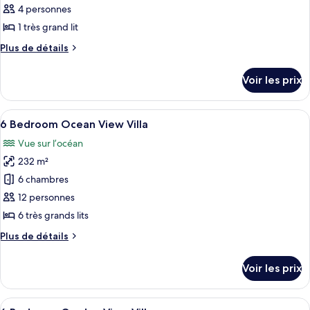
ce
4 personnes
type
1 très grand lit
de
Plus
Plus de détails
chambre :
de
Suite
détails
Voir les prix
sur
(Ocean)
le
type
Afficher
Un grand bâtiment blanc à la façade s
8
de
6 Bedroom Ocean View Villa
toutes
chambre
Vue sur l’océan
Suite
les
(Ocean)
232 m²
photos
pour
6 chambres
ce
12 personnes
type
6 très grands lits
de
Plus
Plus de détails
chambre :
de
6
détails
Voir les prix
sur
Bedroom
le
Ocean
type
Afficher
Une salle de bain moderne avec une ba
View
2
de