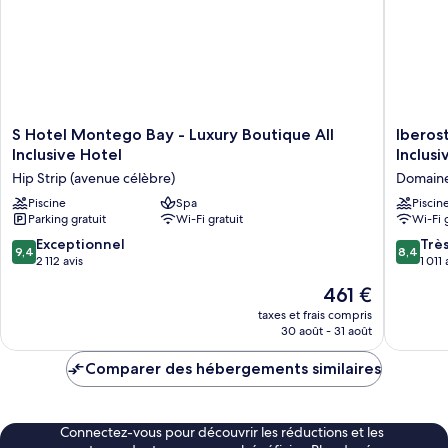
S
Iberosta
S Hotel Montego Bay - Luxury Boutique All
Iberost
Hotel
Selectio
Inclusive Hotel
Inclusi
Montego
Rose
Hip Strip (avenue célèbre)
Domaine
Bay
Hall
-
Piscine
Spa
Suites
Piscin
Parking gratuit
Wi-Fi gratuit
Wi-Fi 
Luxury
-
Boutique
All
9.4
8.4
Exceptionnel
Trè
9,4
8,4
All
Inclusiv
sur
sur
2 112 avis
1 011 
Inclusive
Domain
10,
10,
Le
461 €
Hotel
du
Exceptionnel,
Très
nouveau
Hip
Nord
2 112 avis
bien,
taxes et frais compris
prix
Strip
30 août - 31 août
1 011 avis
est
(avenue
de
célèbre)
Comparer des hébergements similaires
461 €
Connectez-vous pour découvrir les réductions et les