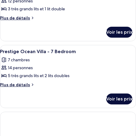
12 personnes
photos
lits
pour
3 très grands lits et 1 lit double
(Estate
ce
Ocean)
Plus
Plus de détails
type
de
détails
de
Voir les prix
sur
chambre :
le
Suite,
type
Afficher
Une chambre d’hôtel équipée d’un lit, d
3
plusieurs
de
Prestige Ocean Villa - 7 Bedroom
toutes
chambre
lits
7 chambres
Suite,
les
(Estate
plusieurs
14 personnes
photos
Ocean)
lits
pour
5 très grands lits et 2 lits doubles
(Estate
ce
Ocean)
Plus
Plus de détails
type
de
détails
de
Voir les prix
sur
chambre :
le
Prestige
type
Ocean
de
chambre
Villa
Prestige
-
Ocean