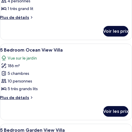
pour
4 personnes
(Resort)
ce
1 très grand lit
type
Plus
Plus de détails
de
de
chambre :
détails
Voir les prix
sur
Suite
le
(Pool)
type
Afficher
Une salle de bain équipée d’un lavabo, 
1
de
5 Bedroom Ocean View Villa
toutes
chambre
Vue sur le jardin
Suite
les
(Pool)
186 m²
photos
pour
5 chambres
ce
10 personnes
type
5 très grands lits
de
Plus
Plus de détails
chambre :
de
5
détails
Voir les prix
sur
Bedroom
le
Ocean
type
Afficher
Une chambre d’hôtel avec deux lits, u
View
5
de
5 Bedroom Garden View Villa