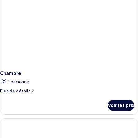
Chambre
Chambre
1 personne
Plus
Plus de détails
de
détails
Voir les prix
sur
le
type
de
chambre
Chambre