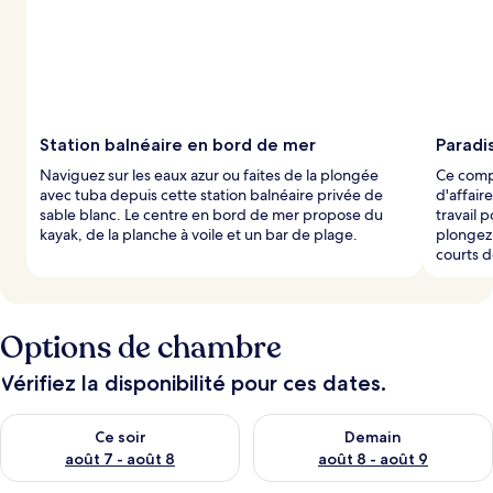
Station balnéaire en bord de mer
Paradis
Naviguez sur les eaux azur ou faites de la plongée
Ce comp
avec tuba depuis cette station balnéaire privée de
d'affair
sable blanc. Le centre en bord de mer propose du
travail 
kayak, de la planche à voile et un bar de plage.
plongez 
courts d
Options de chambre
Vérifiez la disponibilité pour ces dates.
Vérifier la disponibilité pour ce soir août 7 - août 8
Vérifier la disponibilité pour 
Ce soir
Demain
août 7 - août 8
août 8 - août 9