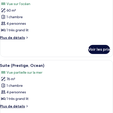
chambre
Vue sur l’océan
Chambre,
les
vue
60 m²
photos
océan
pour
1 chambre
ce
4 personnes
type
1 très grand lit
de
Plus
Plus de détails
chambre :
de
Suite
détails
Voir les prix
sur
Junior
le
(Prestige,
type
Afficher
Une chambre spacieuse avec un grand li
Ocean)
5
de
Suite (Prestige, Ocean)
toutes
chambre
Vue partielle sur la mer
Suite
les
Junior
76 m²
photos
(Prestige,
pour
1 chambre
Ocean)
ce
4 personnes
type
1 très grand lit
de
Plus
Plus de détails
chambre :
de