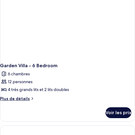
Villa
-
6
Bedroom
Garden Villa - 6 Bedroom
6 chambres
12 personnes
4 très grands lits et 2 lits doubles
Plus
Plus de détails
de
détails
Voir les prix
sur
le
type
de