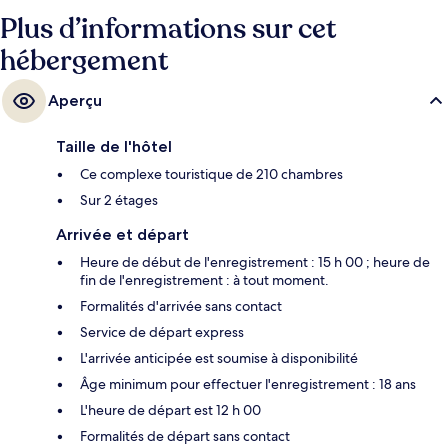
de fitness. Le personnel attentionné et la présentation générale
Plus d’informations sur cet
remportent un franc succès auprès des autres voyageurs.
hébergement
Aperçu
Taille de l'hôtel
Ce complexe touristique de 210 chambres
Sur 2 étages
Arrivée et départ
Heure de début de l'enregistrement : 15 h 00 ; heure de
fin de l'enregistrement : à tout moment.
Formalités d'arrivée sans contact
Service de départ express
L'arrivée anticipée est soumise à disponibilité
Âge minimum pour effectuer l'enregistrement : 18 ans
L'heure de départ est 12 h 00
Formalités de départ sans contact