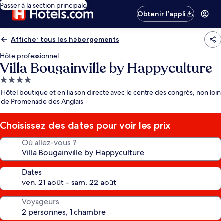
Passer à la section principale
Obtenir l’appli
Afficher tous les hébergements
Hôte professionnel
Villa Bougainville by Happyculture
Hébergement
4.0 étoiles
Hôtel boutique et en liaison directe avec le centre des congrès, non loin
de Promenade des Anglais
Choisissez des dates pour voir les prix
Où allez-vous ?
Dates
Voyageurs