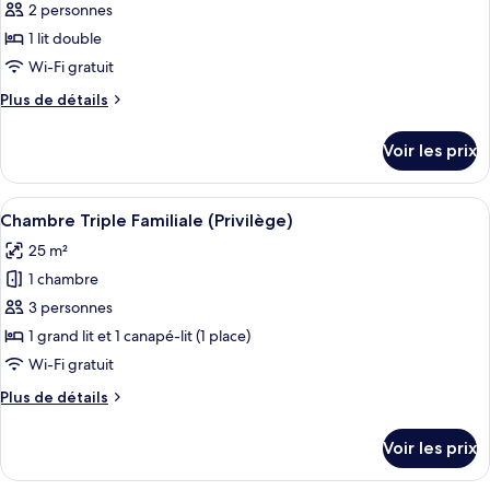
pour
2 personnes
ce
1 lit double
type
Wi-Fi gratuit
de
Plus
Plus de détails
chambre :
de
Chambre
détails
Voir les prix
sur
Double
le
Standard
type
Afficher
Literie de qualité supérieure, minibar,
5
de
Chambre Triple Familiale (Privilège)
toutes
chambre
25 m²
Chambre
les
Double
1 chambre
photos
Standard
pour
3 personnes
ce
1 grand lit et 1 canapé-lit (1 place)
type
Wi-Fi gratuit
de
Plus
Plus de détails
chambre :
de
Chambre
détails
Voir les prix
sur
Triple
le
Familiale