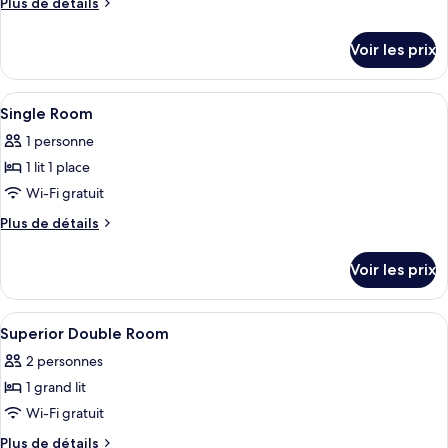
Plus
Plus de détails
de
détails
Voir les prix
sur
le
type
Afficher
Literie de qualité supérieure, minibar,
2
de
Single Room
toutes
chambre
1 personne
Standard
les
Double
1 lit 1 place
photos
Room
pour
Wi-Fi gratuit
ce
Plus
Plus de détails
type
de
détails
de
Voir les prix
sur
chambre :
le
Single
type
Afficher
Literie de qualité supérieure, minibar,
2
Room
de
Superior Double Room
toutes
chambre
2 personnes
Single
les
Room
1 grand lit
photos
pour
Wi-Fi gratuit
ce
Plus
Plus de détails