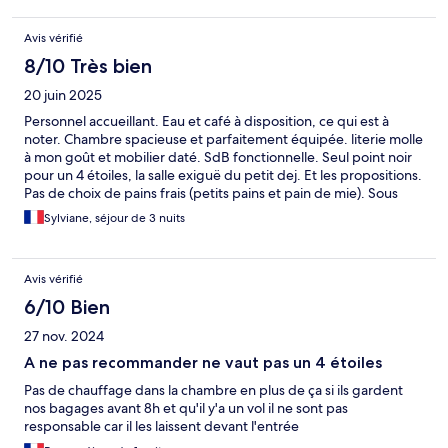
Avis vérifié
8/10 Très bien
20 juin 2025
Personnel accueillant. Eau et café à disposition, ce qui est à
noter. Chambre spacieuse et parfaitement équipée. literie molle
à mon goût et mobilier daté. SdB fonctionnelle. Seul point noir
pour un 4 étoiles, la salle exiguë du petit dej. Et les propositions.
Pas de choix de pains frais (petits pains et pain de mie). Sous
couvert d'écologie, pas de yahourts (excepté 1 sorte à la
Sylviane, séjour de 3 nuits
louche), beurre présenté entier et chacun se sert (pas tjrs
proprement), viennoiseries (croissants choco et simple) lamba,
bref le minimum. Pour terminer hôtel bien situé (gare, tram,
Avis vérifié
centre ville, mer) mais comme partout les quartiers gare sont ce
qu'ils sont....
6/10 Bien
27 nov. 2024
A ne pas recommander ne vaut pas un 4 étoiles
Pas de chauffage dans la chambre en plus de ça si ils gardent
nos bagages avant 8h et qu'il y'a un vol il ne sont pas
responsable car il les laissent devant l'entrée