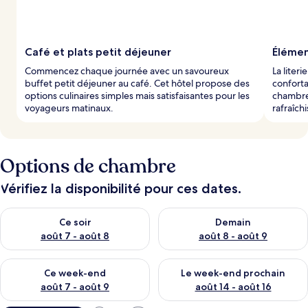
Café et plats petit déjeuner
Élémen
Commencez chaque journée avec un savoureux
La liter
buffet petit déjeuner au café. Cet hôtel propose des
confort
options culinaires simples mais satisfaisantes pour les
chambre
voyageurs matinaux.
rafraîch
Options de chambre
Vérifiez la disponibilité pour ces dates.
Vérifier la disponibilité pour ce soir août 7 - août 8
Vérifier la disponibilité pour 
Ce soir
Demain
août 7 - août 8
août 8 - août 9
Vérifier la disponibilité pour ce week-end août 7 - août 9
Vérifier la disponibilité pour 
Ce week-end
Le week-end prochain
août 7 - août 9
août 14 - août 16