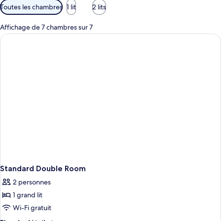
Filtres
Toutes les chambres
1 lit
2 lits
disponibles
pour
Affichage de 7 chambres sur 7
les
chambres
Standard Double Room
2 personnes
1 grand lit
Wi-Fi gratuit