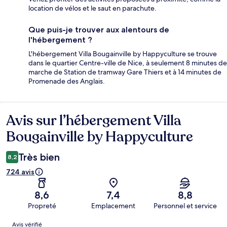
location de vélos et le saut en parachute.
Que puis-je trouver aux alentours de
l'hébergement ?
L'hébergement Villa Bougainville by Happyculture se trouve
dans le quartier Centre-ville de Nice, à seulement 8 minutes de
marche de Station de tramway Gare Thiers et à 14 minutes de
Promenade des Anglais.
Avis sur l’hébergement Villa
Avis
Bougainville by Happyculture
Très bien
8,2
724 avis
8,6
7,4
8,8
Propreté
Emplacement
Personnel et service
Avis
Avis vérifié