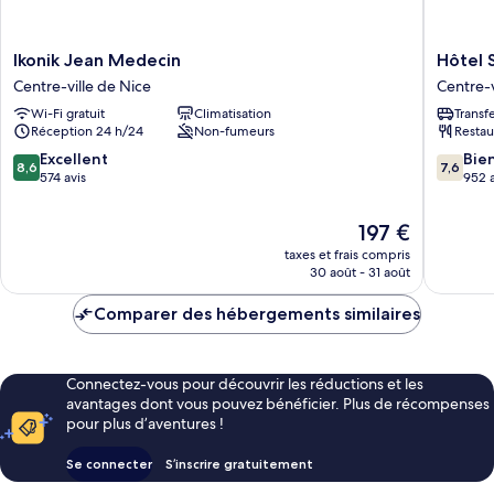
Ikonik
Hôtel
Ikonik Jean Medecin
Hôtel 
Jean
Saint
Centre-ville de Nice
Centre-v
Medecin
George
Wi-Fi gratuit
Climatisation
Transf
Centre-
Centre-
Réception 24 h/24
Non-fumeurs
Restau
ville
ville
de
de
8.6
7.6
Excellent
Bie
8,6
7,6
Nice
Nice
sur
sur
574 avis
952 a
10,
10,
Excellent,
Bien,
Le
197 €
574 avis
952 avis
nouveau
taxes et frais compris
prix
30 août - 31 août
est
de
Comparer des hébergements similaires
197 €
Connectez-vous pour découvrir les réductions et les
avantages dont vous pouvez bénéficier. Plus de récompenses
pour plus d’aventures !
Se connecter
S’inscrire gratuitement