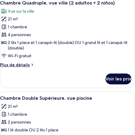
(3
5
de
Chambre Quadruple, vue ville (2 adultos + 2 niños)
toutes
chambre
adults)
Vue sur la ville
Chambre
les
Triple
21 m²
photos
Standard,
pour
1 chambre
vue
ce
ville
4 personnes
(3
type
2 lits 1 place et 1 canapé-lit (double) OU 1 grand lit et 1 canapé-lit
adults)
de
(double)
chambre :
Wi-Fi gratuit
Chambre
Plus
Plus de détails
Quadruple,
de
vue
détails
Voir les prix
sur
ville
le
(2
type
Afficher
Une chambre d’hôtel avec un lit, des or
adultos
8
de
Chambre Double Supérieure, vue piscine
toutes
chambre
+
21 m²
Chambre
les
2
Quadruple,
1 chambre
photos
niños)
vue
pour
2 personnes
ville
ce
(2
1 lit double OU 2 lits 1 place
adultos