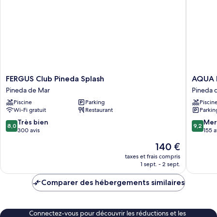
FERGUS
AQUA
FERGUS Club Pineda Splash
AQUA 
Club
Hotel
Pineda de Mar
Pineda 
Pineda
Promen
Piscine
Parking
Piscin
Splash
&
Wi-Fi gratuit
Restaurant
Parkin
Pineda
Spa
de
Pineda
8.0
9.2
Très bien
Mer
8,0
9,2
Mar
de
sur
sur
300 avis
155 a
Mar
10,
10,
Le
140 €
Très
Merveill
nouveau
bien,
155 avis
taxes et frais compris
prix
1 sept. - 2 sept.
300 avis
est
de
Comparer des hébergements similaires
140 €
Connectez-vous pour découvrir les réductions et les