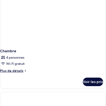
Confort
Chambre
4 personnes
Wi-Fi gratuit
Plus
Plus de détails
de
détails
Voir les prix
sur
le
type
de
chambre
Chambre