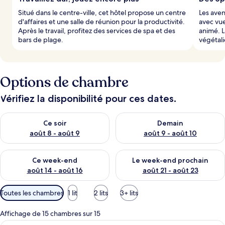
Situé dans le centre-ville, cet hôtel propose un centre
Les aven
d'affaires et une salle de réunion pour la productivité.
avec vue 
Après le travail, profitez des services de spa et des
animé. L
bars de plage.
végétali
Options de chambre
Vérifiez la disponibilité pour ces dates.
Vérifier la disponibilité pour ce soir août 8 - août 9
Vérifier la disponibilité pour 
Ce soir
Demain
août 8 - août 9
août 9 - août 10
Vérifier la disponibilité pour ce week-end août 14 - août 16
Vérifier la disponibilité pour
Ce week-end
Le week-end prochain
août 14 - août 16
août 21 - août 23
Filtres
Toutes les chambres
1 lit
2 lits
3+ lits
disponibles
pour
Affichage de 15 chambres sur 15
les
Une chambre d’hôtel moderne équipée d