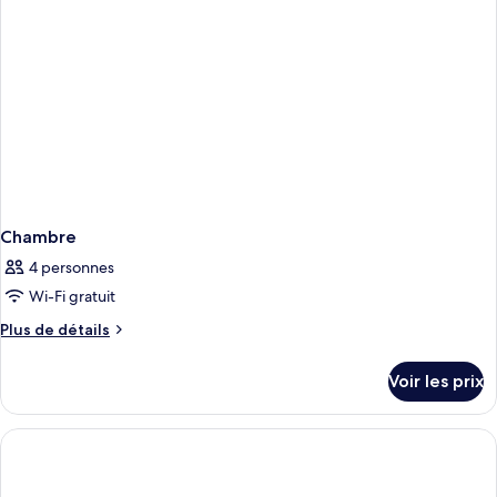
Chambre
4 personnes
Wi-Fi gratuit
Plus
Plus de détails
de
détails
Voir les prix
sur
le
type
de
chambre
Chambre