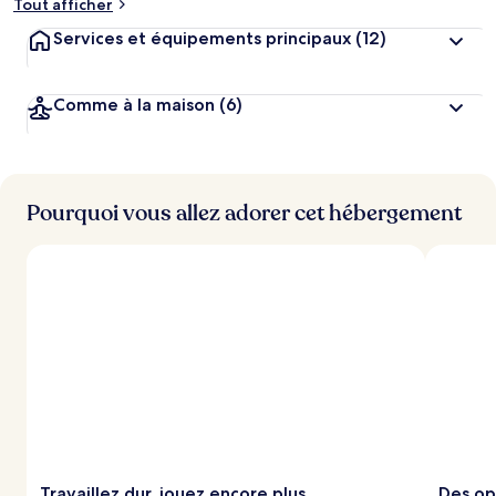
Tout afficher
Services et équipements principaux
(12)
Comme à la maison
(6)
Pourquoi vous allez adorer cet hébergement
Travaillez dur, jouez encore plus
Des op