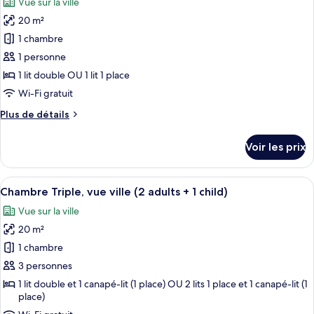
Vue sur la ville
Chambre
les
Double,
20 m²
photos
vue
pour
1 chambre
ville
ce
1 personne
type
1 lit double OU 1 lit 1 place
de
Wi-Fi gratuit
chambre :
Plus
Plus de détails
Chambre
de
Double
détails
Voir les prix
Standard
sur
le
pour
type
Afficher
Une chambre d’hôtel équipée d’un lit,
1
6
de
Chambre Triple, vue ville (2 adults + 1 child)
toutes
personne,
chambre
Vue sur la ville
Chambre
les
vue
Double
20 m²
photos
ville
Standard
pour
1 chambre
pour
ce
1
3 personnes
personne,
type
1 lit double et 1 canapé-lit (1 place) OU 2 lits 1 place et 1 canapé-lit (1
vue
de
place)
ville
chambre :