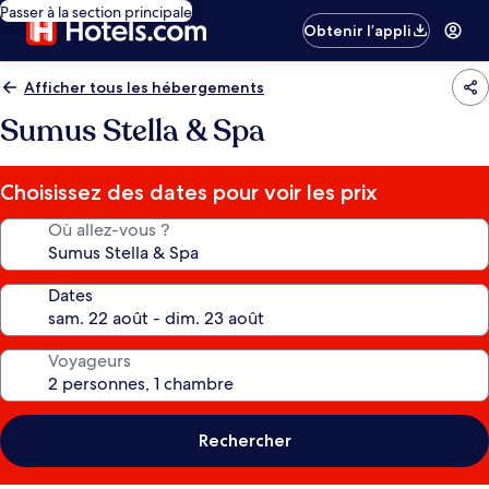
Passer à la section principale
Obtenir l’appli
Afficher tous les hébergements
Sumus Stella & Spa
Choisissez des dates pour voir les prix
Où allez-vous ?
Dates
Voyageurs
Rechercher