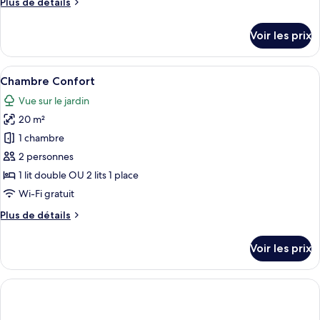
Plus
Plus de détails
chambre :
de
Chambre
détails
Voir les prix
sur
Exclusive
le
type
Afficher
Une chambre d’hôtel avec un lit, une 
8
de
Chambre Confort
toutes
chambre
Vue sur le jardin
Chambre
les
Exclusive
20 m²
photos
pour
1 chambre
ce
2 personnes
type
1 lit double OU 2 lits 1 place
de
Wi-Fi gratuit
chambre :
Plus
Plus de détails
Chambre
de
Confort
détails
Voir les prix
sur
le
type
de
chambre
Chambre