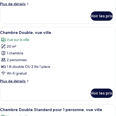
de
1
Plus
Plus de détails
chambre :
Child)
de
Chambre
détails
Voir les prix
sur
Double
le
Classique,
type
Afficher
Un lit double avec deux oreillers, une 
vue
6
de
Chambre Double, vue ville
toutes
piscine
chambre
Vue sur la ville
Chambre
les
Double
20 m²
photos
Classique,
pour
1 chambre
vue
ce
piscine
2 personnes
type
1 lit double OU 2 lits 1 place
de
Wi-Fi gratuit
chambre :
Plus
Plus de détails
Chambre
de
Double,
détails
Voir les prix
vue
sur
le
ville
type
Afficher
Une table sur le balcon, avec une bout
8
de
Chambre Double Standard pour 1 personne, vue ville
toutes
chambre