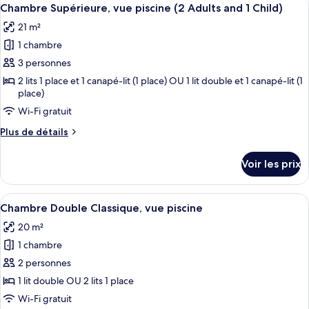
Afficher
8
Chambre Supérieure, vue piscine (2 Adults and 1 Child)
chambres
toutes
21 m²
les
1 chambre
photos
pour
3 personnes
ce
2 lits 1 place et 1 canapé-lit (1 place) OU 1 lit double et 1 canapé-lit (1
place)
type
de
Wi-Fi gratuit
chambre :
Plus
Plus de détails
Chambre
de
détails
Supérieure,
Voir les prix
sur
vue
le
piscine
type
Afficher
Une chambre d’hôtel avec un grand lit,
(2
7
de
Chambre Double Classique, vue piscine
toutes
chambre
Adults
20 m²
Chambre
les
and
Supérieure,
1 chambre
photos
1
vue
pour
2 personnes
piscine
Child)
ce
(2
1 lit double OU 2 lits 1 place
Adults
type
Wi-Fi gratuit
and