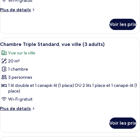
Wi-Fi gratuit
Chambre
Plus
Plus de détails
Triple,
de
vue
détails
Voir les prix
sur
ville
le
(2
type
Afficher
Une chambre d’hôtel équipée d’un lit,
adults
6
de
Chambre Triple Standard, vue ville (3 adults)
toutes
chambre
+
Vue sur la ville
Chambre
les
1
Triple,
20 m²
photos
child)
vue
pour
1 chambre
ville
ce
(2
3 personnes
adults
type
1 lit double et 1 canapé-lit (1 place) OU 2 lits 1 place et 1 canapé-lit (1
+
de
place)
1
chambre :
Wi-Fi gratuit
child)
Chambre
Plus
Plus de détails
Triple
de
Standard,
détails
Voir les prix
sur
vue
le
ville
type
Afficher
Une chambre d’hôtel équipée d’un lit,