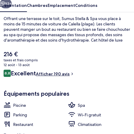
93+
Présentation
Chambres
Emplacement
Conditions
Offrant une terrasse sur le toit, Sumus Stella & Spa vous place à
moins de 15 minutes de voiture de Calella (plage). Les clients
peuvent manger un bout au restaurant ou bien se faire chouchouter
au spa qui propose des massages des tissus profonds, des soins
d'aromathérapie et des soins d'hydrothérapie. Cet hôtel de luxe
abrite en outre 3 bars de plage, une piscine couverte et une piscine
extérieure. Les autres voyageurs ne tarissent pas d'éloges en ce qui
Le
216 €
concerne la présentation générale.
prix
taxes et frais compris
actuel
12 août - 13 août
Plage à proximité, sable blanc, parasols
est
Avis
Excellent
8,8
Afficher 190 avis
de
8,8 sur 10
voyageurs
216 €.
Équipements populaires
Piscine
Spa
Parking
Wi-Fi gratuit
Restaurant
Climatisation