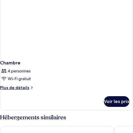
Chambre
4 personnes
Wi-Fi gratuit
Plus
Plus de détails
de
détails
Voir les prix
sur
le
type
Hébergements similaires
de
chambre
FERGUS Club Pineda Splash
AQUA Ho
Chambre