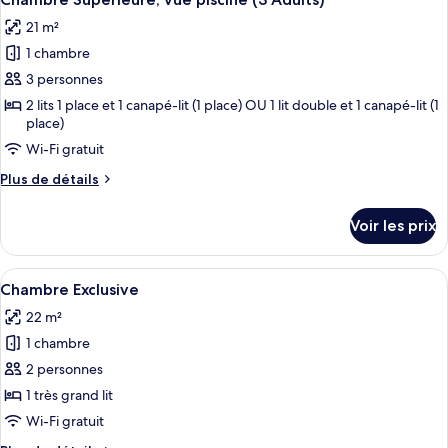
toutes
chambre
21 m²
Chambre
les
Double
1 chambre
photos
Supérieure,
pour
3 personnes
vue
ce
ville
2 lits 1 place et 1 canapé-lit (1 place) OU 1 lit double et 1 canapé-lit (1
place)
type
de
Wi-Fi gratuit
chambre :
Plus
Plus de détails
Chambre
de
détails
Supérieure,
Voir les prix
sur
vue
le
piscine
type
Afficher
Une chambre d’hôtel avec un lit, une m
(3
7
de
Chambre Exclusive
toutes
chambre
Adults)
22 m²
Chambre
les
Supérieure,
1 chambre
photos
vue
pour
2 personnes
piscine
ce
(3
1 très grand lit
Adults)
type
Wi-Fi gratuit
de