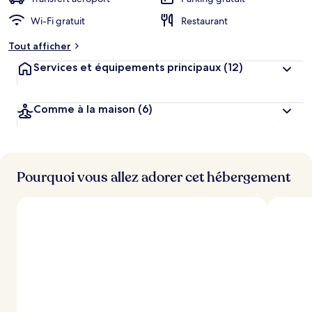
g
Wi-Fi gratuit
Restaurant
e
m
Tout afficher
e
n
Services et équipements principaux
(12)
t
s
Comme à la maison
(6)
l
e
s
m
i
Pourquoi vous allez adorer cet hébergement
e
u
x
n
o
t
é
s
p