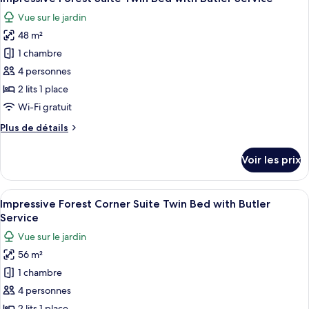
toutes
Butler)
chambre
Vue sur le jardin
Chambre
les
(Heavenly
48 m²
photos
Pool
pour
1 chambre
Villa
ce
with
4 personnes
Butler)
type
2 lits 1 place
de
Wi-Fi gratuit
chambre :
Plus
Plus de détails
Impressive
de
Forest
détails
Voir les prix
Suite
sur
le
Twin
type
Afficher
Une pièce avec un canapé, un fauteuil,
Bed
5
de
Impressive Forest Corner Suite Twin Bed with Butler
toutes
with
chambre
Service
Impressive
les
Butler
Vue sur le jardin
Forest
photos
Service
Suite
56 m²
pour
Twin
1 chambre
ce
Bed
with
type
4 personnes
Butler
de
2 lits 1 place