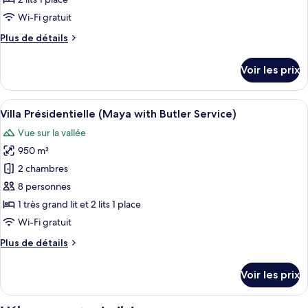
Service
chambre :
Wi-Fi gratuit
Impressive
Plus
Plus de détails
Forest
de
Corner
détails
Voir les prix
sur
Suite
le
Twin
type
Afficher
Une chambre avec un lit, une télévisio
Bed
7
de
Villa Présidentielle (Maya with Butler Service)
toutes
with
chambre
Vue sur la vallée
Impressive
les
Butler
Forest
950 m²
photos
Service
Corner
pour
2 chambres
Suite
ce
Twin
8 personnes
Bed
type
1 très grand lit et 2 lits 1 place
with
de
Wi-Fi gratuit
Butler
chambre :
Service
Plus
Plus de détails
Villa
de
Présidentielle
détails
Voir les prix
(Maya
sur
le
with
type