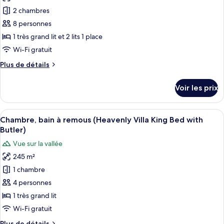
Service
Suite
pour
2 chambres
King
ce
Bed
8 personnes
with
type
1 très grand lit et 2 lits 1 place
Butler
de
Wi-Fi gratuit
Service
chambre :
Plus
Plus de détails
Villa,
de
2
détails
Voir les prix
chambres
sur
le
(Heavenly
type
Afficher
Une chambre d’hôtel avec un grand lit
Pool
5
de
Chambre, bain à remous (Heavenly Villa King Bed with
toutes
with
chambre
Butler)
Villa,
les
Butler
Vue sur la vallée
2
photos
Service)
chambres
245 m²
pour
(Heavenly
1 chambre
ce
Pool
with
type
4 personnes
Butler
de
1 très grand lit
Service)
chambre :
Wi-Fi gratuit
Chambre,
Plus
Plus de détails