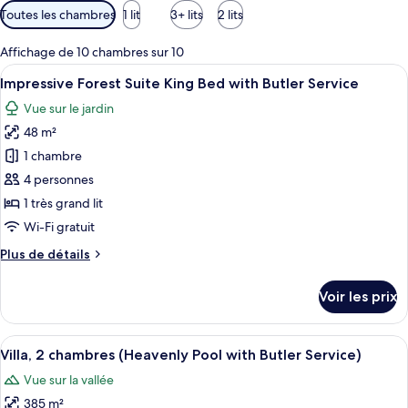
Filtres
Toutes les chambres
1 lit
3+ lits
2 lits
disponibles
pour
Affichage de 10 chambres sur 10
les
Afficher
Une chambre d’hôtel avec un lit, un c
5
Impressive Forest Suite King Bed with Butler Service
chambres
toutes
Vue sur le jardin
les
48 m²
photos
pour
1 chambre
ce
4 personnes
type
1 très grand lit
de
Wi-Fi gratuit
chambre :
Plus
Plus de détails
Impressive
de
Forest
détails
Voir les prix
Suite
sur
le
King
type
Afficher
Un vaste espace de vie doté d’un planc
Bed
6
de
Villa, 2 chambres (Heavenly Pool with Butler Service)
toutes
with
chambre
Vue sur la vallée
Impressive
les
Butler
Forest
385 m²
photos