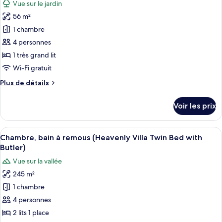
Vue sur le jardin
(Heavenly
photos
Pool
56 m²
pour
Villa
1 chambre
ce
with
Butler)
type
4 personnes
de
1 très grand lit
chambre :
Wi-Fi gratuit
Impressive
Plus
Plus de détails
Forest
de
Corner
détails
Voir les prix
sur
Suite
le
King
type
Afficher
Une chambre d’hôtel avec un lit à bald
Bed
5
de
Chambre, bain à remous (Heavenly Villa Twin Bed with
toutes
with
chambre
Butler)
Impressive
les
Butler
Vue sur la vallée
Forest
photos
Service
Corner
245 m²
pour
Suite
1 chambre
ce
King
Bed
type
4 personnes
with
de
2 lits 1 place
Butler