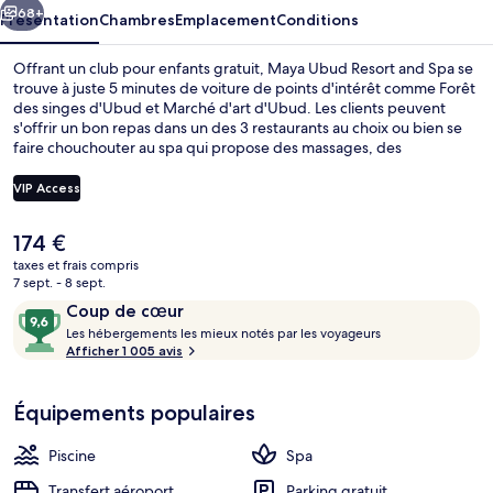
Spa
68+
Présentation
Chambres
Emplacement
Conditions
Offrant un club pour enfants gratuit, Maya Ubud Resort and Spa se
trouve à juste 5 minutes de voiture de points d'intérêt comme Forêt
des singes d'Ubud et Marché d'art d'Ubud. Les clients peuvent
s'offrir un bon repas dans un des 3 restaurants au choix ou bien se
faire chouchouter au spa qui propose des massages, des
gommages corporels et des soins corporels. Ce complexe
touristique de luxe abrite en outre 2 piscines extérieures, une salle
VIP Access
de fitness et un court de tennis extérieur. Les autres voyageurs sont
séduits par le personnel attentionné et la présentation générale.
Le
174 €
2 piscines extérieures, cabanons gratui
prix
taxes et frais compris
actuel
7 sept. - 8 sept.
est
Avis
9,6
Coup de cœur
de
voyageurs
L
sur
Les hébergements les mieux notés par les voyageurs
174 €.
e
Afficher 1 005 avis
10,
s
Coup
de
Équipements populaires
h
cœur
é
b
Piscine
Spa
e
r
Transfert aéroport
Parking gratuit