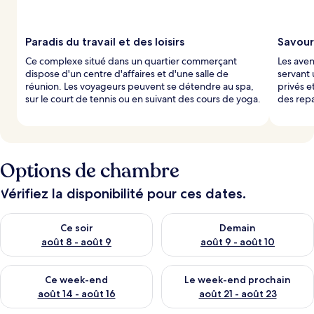
a
r
Paradis du travail et des loisirs
Savour
l
Ce complexe situé dans un quartier commerçant
Les aven
e
dispose d'un centre d'affaires et d'une salle de
servant 
s
réunion. Les voyageurs peuvent se détendre au spa,
privés e
sur le court de tennis ou en suivant des cours de yoga.
des rep
v
o
y
a
g
e
Options de chambre
u
r
Vérifiez la disponibilité pour ces dates.
s
Vérifier la disponibilité pour ce soir août 8 - août 9
Vérifier la disponibilité pour 
Ce soir
Demain
août 8 - août 9
août 9 - août 10
Vérifier la disponibilité pour ce week-end août 14 - août 16
Vérifier la disponibilité pour
Ce week-end
Le week-end prochain
août 14 - août 16
août 21 - août 23