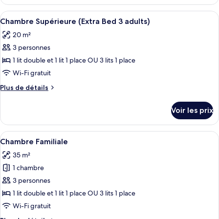
le
(Extra
type
Afficher
Une chambre d’hôtel moderne avec un g
Bed
8
de
Chambre Supérieure (Extra Bed 3 adults)
toutes
2
chambre
20 m²
Chambre
les
adults
Supérieure
3 personnes
photos
+
(Extra
pour
1 lit double et 1 lit 1 place OU 3 lits 1 place
1
Bed
ce
2
child)
Wi-Fi gratuit
adults
type
Plus
Plus de détails
+
de
de
1
chambre :
détails
child)
Voir les prix
sur
Chambre
le
Supérieure
type
Afficher
Une chambre d’hôtel avec deux lits, un
(Extra
9
de
Chambre Familiale
toutes
chambre
Bed
35 m²
Chambre
les
3
Supérieure
1 chambre
photos
adults)
(Extra
pour
3 personnes
Bed
ce
3
1 lit double et 1 lit 1 place OU 3 lits 1 place
adults)
type
Wi-Fi gratuit
de