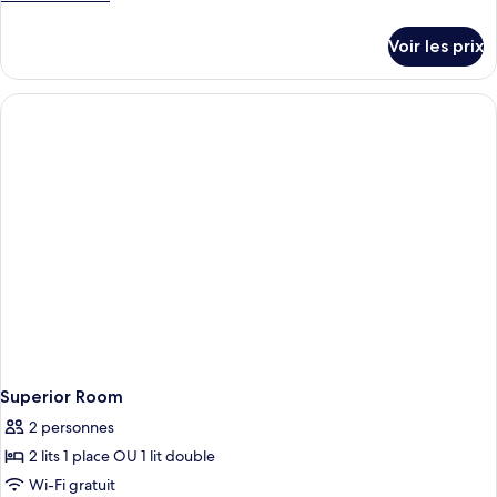
type
de
détails
de
Voir les prix
sur
chambre :
le
Superior
type
Double
de
chambre
Room
Superior
Double
Room
Superior Room
2 personnes
2 lits 1 place OU 1 lit double
Wi-Fi gratuit