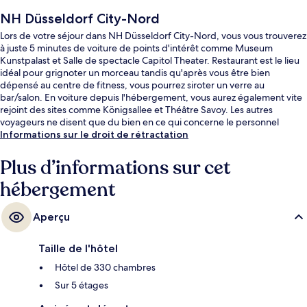
NH Düsseldorf City-Nord
Lors de votre séjour dans NH Düsseldorf City-Nord, vous vous trouverez
à juste 5 minutes de voiture de points d'intérêt comme Museum
Kunstpalast et Salle de spectacle Capitol Theater. Restaurant est le lieu
idéal pour grignoter un morceau tandis qu'après vous être bien
dépensé au centre de fitness, vous pourrez siroter un verre au
bar/salon. En voiture depuis l'hébergement, vous aurez également vite
rejoint des sites comme Königsallee et Théâtre Savoy. Les autres
voyageurs ne disent que du bien en ce qui concerne le personnel
attentionné. L'hébergement se situe à une très courte distance à pied
Informations sur le droit de rétractation
des transports publics : Station S-Bahn Düsseldorf-Derendorf se trouve
à 3 min et Arrêt de tram Heinrichstraße, à 3 min.
Plus d’informations sur cet
hébergement
Aperçu
Taille de l'hôtel
Hôtel de 330 chambres
Sur 5 étages