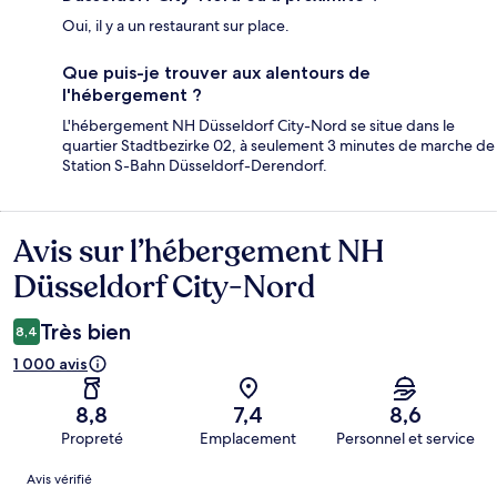
Oui, il y a un restaurant sur place.
Que puis-je trouver aux alentours de
l'hébergement ?
L'hébergement NH Düsseldorf City-Nord se situe dans le
quartier Stadtbezirke 02, à seulement 3 minutes de marche de
Station S-Bahn Düsseldorf-Derendorf.
Avis sur l’hébergement NH
Avis
Düsseldorf City-Nord
Très bien
8,4
1 000 avis
8,8
7,4
8,6
Propreté
Emplacement
Personnel et service
Avis
Avis vérifié