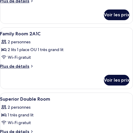
Plus
Plus de détails
chambre :
de
Chambre
détails
Voir les prix
sur
Familiale
le
type
Afficher
Literie hypoallergénique, minibar, cof
7
de
Family Room 2A1C
toutes
chambre
2 personnes
Chambre
les
Familiale
2 lits 1 place OU 1 très grand lit
photos
pour
Wi-Fi gratuit
ce
Plus
Plus de détails
type
de
détails
de
Voir les prix
sur
chambre :
le
Family
type
Afficher
Pomme de douche portative
1
Room
de
Superior Double Room
toutes
chambre
2A1C
2 personnes
Family
les
Room
1 très grand lit
photos
2A1C
pour
Wi-Fi gratuit
ce
Plus
Plus de détails