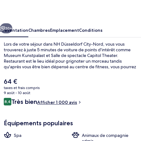
Düsseldorf
City-
Nord
cédent
Suivant
30+
Présentation
Chambres
Emplacement
Conditions
Lors de votre séjour dans NH Düsseldorf City-Nord, vous vous
trouverez à juste 5 minutes de voiture de points d'intérêt comme
Museum Kunstpalast et Salle de spectacle Capitol Theater.
Restaurant est le lieu idéal pour grignoter un morceau tandis
qu'après vous être bien dépensé au centre de fitness, vous pourrez
siroter un verre au bar/salon. En voiture depuis l'hébergement, vous
aurez également vite rejoint des sites comme Königsallee et Théâtre
Le
64 €
Savoy. Les autres voyageurs ne disent que du bien en ce qui
prix
taxes et frais compris
concerne le personnel attentionné. L'hébergement se situe à une
actuel
9 août - 10 août
très courte distance à pied des transports publics : Station S-Bahn
Extérieur
est
Avis
Düsseldorf-Derendorf se trouve à 3 min et Arrêt de tram
Très bien
8,4
Afficher 1 000 avis
de
8,4 sur 10
Heinrichstraße, à 3 min.
voyageurs
64 €.
Équipements populaires
Spa
Animaux de compagnie