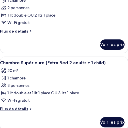
1 chambre
photos
pour
2 personnes
ce
1 lit double OU 2 lits 1 place
type
Wi-Fi gratuit
de
Plus
Plus de détails
chambre :
de
Chambre
détails
Voir les prix
sur
Supérieure
le
type
Afficher
Une chambre d’hôtel moderne avec un g
8
de
Chambre Supérieure (Extra Bed 2 adults + 1 child)
toutes
chambre
20 m²
Chambre
les
Supérieure
1 chambre
photos
pour
3 personnes
ce
1 lit double et 1 lit 1 place OU 3 lits 1 place
type
Wi-Fi gratuit
de
Plus
Plus de détails
chambre :
de
Chambre
détails
Voir les prix
sur
Supérieure