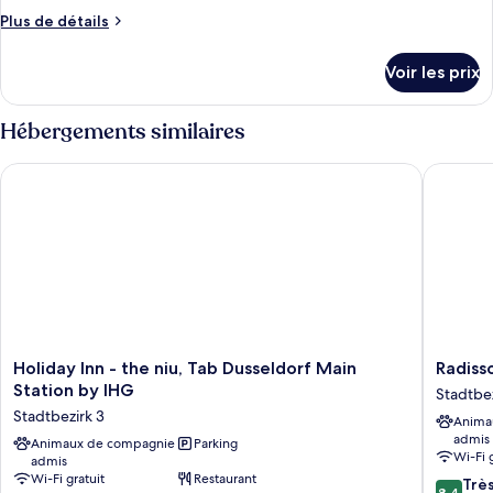
Plus
Plus de détails
de
détails
Voir les prix
sur
le
type
Hébergements similaires
de
chambre
Holiday Inn - the niu, Tab Dusseldorf Main Station by IHG
Radisson
Superior
Room
Holiday
Radisso
Holiday Inn - the niu, Tab Dusseldorf Main
Radiss
Inn
Blu
Station by IHG
Stadtbez
-
Confere
Stadtbezirk 3
Anima
the
Hotel,
admis
niu,
Animaux de compagnie
Parking
Düsseld
Wi-Fi 
admis
Tab
Stadtbe
Wi-Fi gratuit
Restaurant
8.4
Dusseldorf
01
Trè
8,4