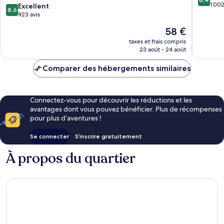
sur
Main
1 002
8.6
Excellent
8,6
10,
Station
sur
923 avis
Très
by
10,
Le
58 €
bien,
IHG
Excellent,
nouveau
1 002 av
Stadtbezirk
923 avis
taxes et frais compris
prix
3
23 août - 24 août
est
de
Comparer des hébergements similaires
58 €
Connectez-vous pour découvrir les réductions et les
avantages dont vous pouvez bénéficier. Plus de récompenses
pour plus d’aventures !
Se connecter
S’inscrire gratuitement
À propos du quartier