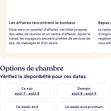
Les affaires rencontrent le bonheur
Repas 
Situé dans un quartier d'affaires, cet hôtel propose
Le resta
des salles de réunion et un centre d'affaires. Après le
d'origin
travail, les voyageurs peuvent profiter de services de
végétari
spa, de massages et d'un sauna.
vous at
Options de chambre
Vérifiez la disponibilité pour ces dates.
Vérifier la disponibilité pour ce soir août 7 - août 8
Vérifier la disponibilité pour 
Ce soir
Demain
août 7 - août 8
août 8 - août 9
Vérifier la disponibilité pour ce week-end août 7 - août 9
Vérifier la disponibilité pour 
Ce week-end
Le week-end prochain