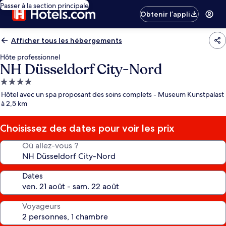
Passer à la section principale
Obtenir l’appli
Afficher tous les hébergements
Hôte professionnel
NH Düsseldorf City-Nord
Hébergement
4.0 étoiles
Hôtel avec un spa proposant des soins complets - Museum Kunstpalast
à 2,5 km
Choisissez des dates pour voir les prix
Où allez-vous ?
Dates
Voyageurs