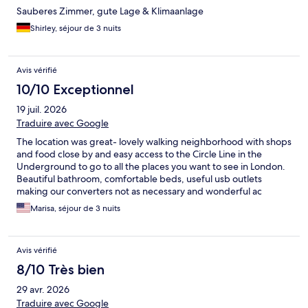
Sauberes Zimmer, gute Lage & Klimaanlage
Shirley, séjour de 3 nuits
Avis vérifié
10/10 Exceptionnel
19 juil. 2026
Traduire avec Google
The location was great- lovely walking neighborhood with shops
and food close by and easy access to the Circle Line in the
Underground to go to all the places you want to see in London.
Beautiful bathroom, comfortable beds, useful usb outlets
making our converters not as necessary and wonderful ac
during the heat wave. We definitely want to come back for
Marisa, séjour de 3 nuits
another stay!
Avis vérifié
8/10 Très bien
29 avr. 2026
Traduire avec Google