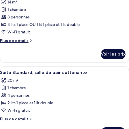
14 m²
Chambre
les
bains
Double
1 chambre
photos
attenante
Standard,
pour
3 personnes
salle
ce
de
3 lits 1 place OU 1 lit 1 place et 1 lit double
bains
type
Wi-Fi gratuit
attenante
de
Plus
Plus de détails
chambre :
de
Chambre
détails
Voir les prix
sur
Triple
le
Standard,
type
Afficher
Une chambre d’hôtel moderne avec un 
salle
12
de
Suite Standard, salle de bains attenante
toutes
de
chambre
20 m²
Chambre
les
bains
Triple
1 chambre
photos
attenante
Standard,
pour
4 personnes
salle
ce
de
2 lits 1 place et 1 lit double
bains
type
Wi-Fi gratuit
attenante
de
Plus
Plus de détails
chambre :
de
Suite
détails