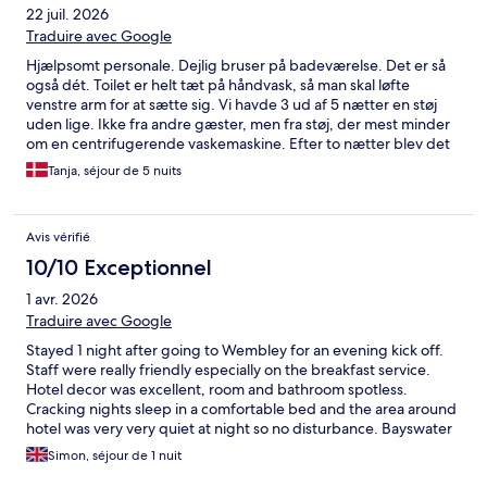
22 juil. 2026
Traduire avec Google
Hjælpsomt personale. Dejlig bruser på badeværelse. Det er så
også dét. Toilet er helt tæt på håndvask, så man skal løfte
venstre arm for at sætte sig. Vi havde 3 ud af 5 nætter en støj
uden lige. Ikke fra andre gæster, men fra støj, der mest minder
om en centrifugerende vaskemaskine. Efter to nætter blev det
løst. Men sidste nat var støjen retur. Virkelig ødelæggende for
Tanja, séjour de 5 nuits
nattesøvnen. Så på trods af venligt personale og god
beliggenhed, er det ikke et hotel, vi vil vælge igen. Desværre.
Avis vérifié
10/10 Exceptionnel
1 avr. 2026
Traduire avec Google
Stayed 1 night after going to Wembley for an evening kick off.
Staff were really friendly especially on the breakfast service.
Hotel decor was excellent, room and bathroom spotless.
Cracking nights sleep in a comfortable bed and the area around
hotel was very very quiet at night so no disturbance. Bayswater
Underground Station literally just round corner with 3 decent
Simon, séjour de 1 nuit
pubs in between. Wouldn’t hesitate to go back for another stay.