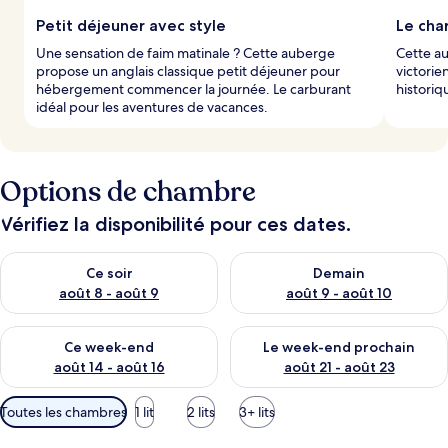
Petit déjeuner avec style
Le char
Une sensation de faim matinale ? Cette auberge
Cette a
propose un anglais classique petit déjeuner pour
victorie
hébergement commencer la journée. Le carburant
histori
idéal pour les aventures de vacances.
Options de chambre
Vérifiez la disponibilité pour ces dates.
Vérifier la disponibilité pour ce soir août 8 - août 9
Vérifier la disponibilité pour 
Ce soir
Demain
août 8 - août 9
août 9 - août 10
Vérifier la disponibilité pour ce week-end août 14 - août 16
Vérifier la disponibilité pour
Ce week-end
Le week-end prochain
août 14 - août 16
août 21 - août 23
Filtres
Toutes les chambres
1 lit
2 lits
3+ lits
disponibles
pour