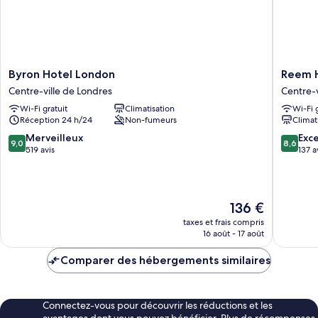
de
bains
attenante
Byron
Reem
Byron Hotel London
Reem 
Hotel
Hotel
Centre-ville de Londres
Centre-v
London
Centre-
Wi-Fi gratuit
Climatisation
Wi-Fi 
Centre-
ville
Réception 24 h/24
Non-fumeurs
Climat
ville
de
de
Londres
9.0
8.6
Merveilleux
Exce
9,0
8,6
Londres
sur
sur
519 avis
137 a
10,
10,
Merveilleux,
Excellen
519 avis
137 avis
Le
136 €
nouveau
taxes et frais compris
prix
16 août - 17 août
est
de
Comparer des hébergements similaires
136 €
Connectez-vous pour découvrir les réductions et les