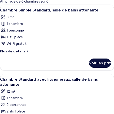
Affichage de 6 chambres sur 6
les
Afficher
Une chambre d’hôtel avec un lit, une t
13
Chambre Simple Standard, salle de bains attenante
chambres
toutes
8 m²
les
1 chambre
photos
pour
1 personne
ce
1 lit 1 place
type
Wi-Fi gratuit
de
Plus
Plus de détails
chambre :
de
Chambre
détails
Voir les prix
sur
Simple
le
Standard,
type
Afficher
Une chambre d’hôtel avec deux lits, un
salle
10
de
Chambre Standard avec lits jumeaux, salle de bains
toutes
de
chambre
attenante
Chambre
les
bains
12 m²
Simple
photos
attenante
Standard,
1 chambre
pour
salle
2 personnes
ce
de
bains
type
2 lits 1 place