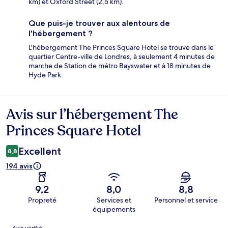
km) et Oxford Street (2,5 km).
Que puis-je trouver aux alentours de
l'hébergement ?
L'hébergement The Princes Square Hotel se trouve dans le
quartier Centre-ville de Londres, à seulement 4 minutes de
marche de Station de métro Bayswater et à 18 minutes de
Hyde Park.
Avis sur l’hébergement The
Avis
Princes Square Hotel
Excellent
8,8
194 avis
9,2
8,0
8,8
Propreté
Services et
Personnel et service
équipements
Avis
Avis vérifié