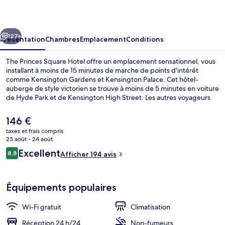
Square
Hotel
cédent
Suivant
127+
Présentation
Chambres
Emplacement
Conditions
The Princes Square Hotel offre un emplacement sensationnel, vous
installant à moins de 15 minutes de marche de points d'intérêt
comme Kensington Gardens et Kensington Palace. Cet hôtel-
auberge de style victorien se trouve à moins de 5 minutes en voiture
de Hyde Park et de Kensington High Street. Les autres voyageurs
adorent le personnel attentionné. L'hébergement se situe à une très
courte distance à pied des transports publics : Station de métro
Le
146 €
Bayswater se trouve à 4 min et Station de métro Queensway, à 7
prix
taxes et frais compris
min.
actuel
23 août - 24 août
Hall
est
Avis
Excellent
8,8
Afficher 194 avis
de
8,8 sur 10
voyageurs
146 €.
Équipements populaires
Wi-Fi gratuit
Climatisation
Réception 24 h/24
Non-fumeurs