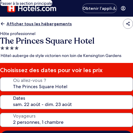
Passer à la section principale
Obtenir l’appli
Afficher tous les hébergements
Hôte professionnel
The Princes Square Hotel
Hébergement
4.0 étoiles
Hôtel-auberge de style victorien non loin de Kensington Gardens
Choisissez des dates pour voir les prix
Où allez-vous ?
Dates
Voyageurs