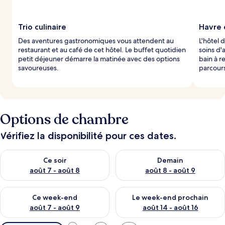
Trio culinaire
Havre
Des aventures gastronomiques vous attendent au
L'hôtel 
restaurant et au café de cet hôtel. Le buffet quotidien
soins d'
petit déjeuner démarre la matinée avec des options
bain à r
savoureuses.
parcour
Options de chambre
Vérifiez la disponibilité pour ces dates.
Vérifier la disponibilité pour ce soir août 7 - août 8
Vérifier la disponibilité pour 
Ce soir
Demain
août 7 - août 8
août 8 - août 9
Vérifier la disponibilité pour ce week-end août 7 - août 9
Vérifier la disponibilité pour 
Ce week-end
Le week-end prochain
août 7 - août 9
août 14 - août 16