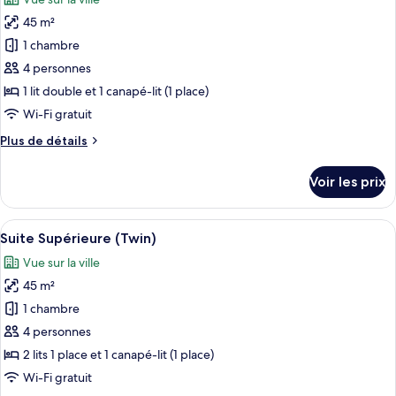
Chambre
les
Standard
45 m²
photos
avec
pour
1 chambre
lits
ce
jumeaux
4 personnes
type
1 lit double et 1 canapé-lit (1 place)
de
Wi-Fi gratuit
chambre :
Plus
Plus de détails
Suite
de
Supérieure
détails
Voir les prix
(King)
sur
le
type
Afficher
Un salon moderne avec un canapé gris, 
5
de
Suite Supérieure (Twin)
toutes
chambre
Vue sur la ville
Suite
les
Supérieure
45 m²
photos
(King)
pour
1 chambre
ce
4 personnes
type
2 lits 1 place et 1 canapé-lit (1 place)
de
Wi-Fi gratuit
chambre :