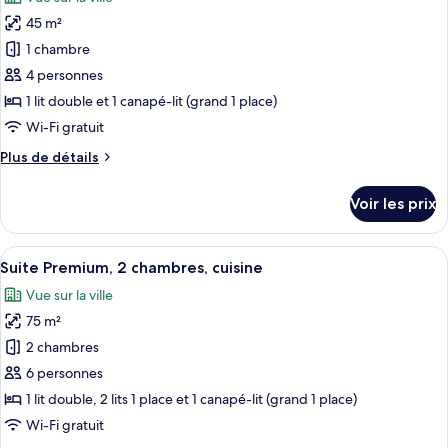
Chambre
les
Double
45 m²
photos
Standard,
pour
1 chambre
terrasse
ce
4 personnes
type
1 lit double et 1 canapé-lit (grand 1 place)
de
Wi-Fi gratuit
chambre :
Plus
Plus de détails
Suite
de
Premium,
détails
Voir les prix
terrasse
sur
le
type
Afficher
Un salon moderne avec un canapé, une 
7
de
Suite Premium, 2 chambres, cuisine
toutes
chambre
Vue sur la ville
Suite
les
Premium,
75 m²
photos
terrasse
pour
2 chambres
ce
6 personnes
type
1 lit double, 2 lits 1 place et 1 canapé-lit (grand 1 place)
de
Wi-Fi gratuit
chambre :