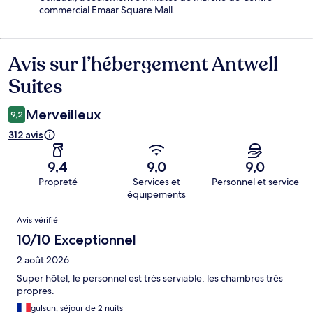
commercial Emaar Square Mall.
Avis sur l’hébergement Antwell
Avis
Suites
Merveilleux
9,2
312 avis
9,4
9,0
9,0
Propreté
Services et
Personnel et service
équipements
Avis
Avis vérifié
10/10 Exceptionnel
2 août 2026
Super hôtel, le personnel est très serviable, les chambres très
propres.
gulsun, séjour de 2 nuits