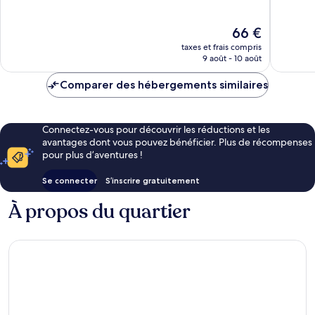
Merveilleux,
Très
520 avis
bien,
Le
66 €
1 507 avi
nouveau
taxes et frais compris
prix
9 août - 10 août
est
de
Comparer des hébergements similaires
66 €
Connectez-vous pour découvrir les réductions et les
avantages dont vous pouvez bénéficier. Plus de récompenses
pour plus d’aventures !
Se connecter
S’inscrire gratuitement
À propos du quartier