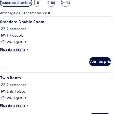
Filtres
Toutes les chambres
1 lit
2 lits
3+ lits
disponibles
pour
Affichage de 10 chambres sur 10
les
Afficher
Une chambre d’hôtel moderne avec un g
10
Standard Double Room
chambres
toutes
2 personnes
les
1 lit double
photos
pour
Wi-Fi gratuit
ce
Plus
Plus de détails
type
de
détails
de
Voir les prix
sur
chambre :
le
Standard
type
Afficher
Une chambre d’hôtel avec deux lits, u
5
Double
de
Twin Room
toutes
chambre
Room
2 personnes
Standard
les
Double
2 lits 1 place
photos
Room
pour
Wi-Fi gratuit
ce
Plus
Plus de détails
type
de