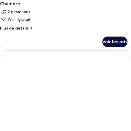
Chambre
2 personnes
Wi-Fi gratuit
Plus
Plus de détails
de
détails
Voir les prix
sur
le
type
de
chambre
Chambre