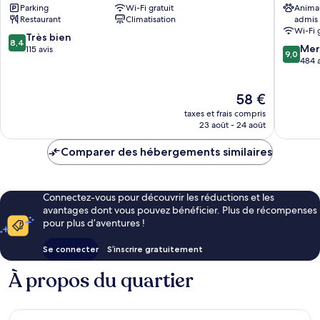
Parking
Wi-Fi gratuit
Anima
City
Centre-
Restaurant
Climatisation
admis
Centre
ville
Wi-Fi 
Pempelfort
8.4
Très bien
8,4
9.0
Mer
sur
115 avis
9,0
sur
484 a
10,
10,
Très
Merveill
bien,
Le
58 €
484 avis
115 avis
nouveau
taxes et frais compris
prix
23 août - 24 août
est
de
Comparer des hébergements similaires
58 €
Connectez-vous pour découvrir les réductions et les
avantages dont vous pouvez bénéficier. Plus de récompenses
pour plus d’aventures !
Se connecter
S’inscrire gratuitement
À propos du quartier