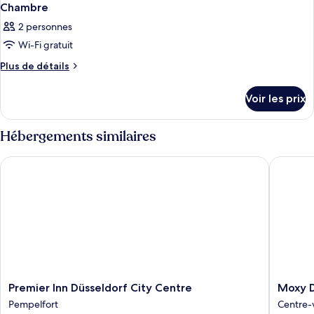
Chambre
2 personnes
Wi-Fi gratuit
Plus
Plus de détails
de
détails
Voir les prix
sur
le
type
Hébergements similaires
de
chambre
Premier Inn Düsseldorf City Centre
Moxy Due
Chambre
Premier
Moxy
Premier Inn Düsseldorf City Centre
Moxy D
Inn
Duessel
Pempelfort
Centre-v
Düsseldorf
City