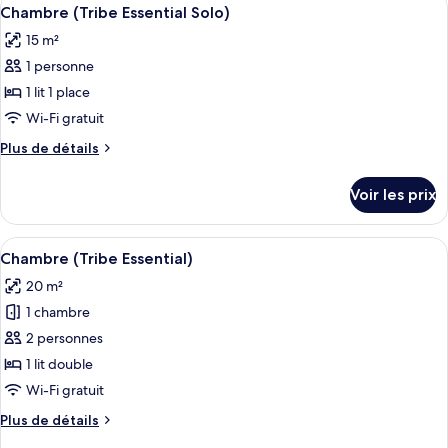
Afficher
jumeaux
14
de
Chambre (Tribe Essential Solo)
toutes
(Tribe
chambre
15 m²
Chambre
les
Extra)
avec
1 personne
photos
lits
pour
1 lit 1 place
jumeaux
ce
(Tribe
Wi-Fi gratuit
Extra)
type
Plus
Plus de détails
de
de
chambre :
détails
Voir les prix
sur
Chambre
le
(Tribe
type
Afficher
Une chambre d’hôtel avec un lit, une 
Essential
16
de
Chambre (Tribe Essential)
toutes
chambre
Solo)
20 m²
Chambre
les
(Tribe
1 chambre
photos
Essential
pour
2 personnes
Solo)
ce
1 lit double
type
Wi-Fi gratuit
de
Plus
Plus de détails
chambre :
de