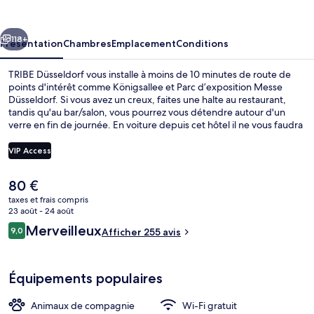
cédent
Suivant
118+
Présentation
Chambres
Emplacement
Conditions
TRIBE Düsseldorf vous installe à moins de 10 minutes de route de
points d'intérêt comme Königsallee et Parc d’exposition Messe
Düsseldorf. Si vous avez un creux, faites une halte au restaurant,
tandis qu'au bar/salon, vous pourrez vous détendre autour d'un
verre en fin de journée. En voiture depuis cet hôtel il ne vous faudra
pas longtemps pour accéder à Stade Merkur Spiel-Arena. Les
autres voyageurs adorent le personnel attentionné. Quelques
VIP Access
minutes de marche seulement séparent l'hébergement des
transports publics : Arrêt de tram Stresemannplatz est accessible en
Le
80 €
quelques foulées et Arrêt de tram Mintropplatz se situe à 4 min à
Extérieur
prix
pied.
taxes et frais compris
actuel
23 août - 24 août
est
Avis
Merveilleux
9,0
Afficher 255 avis
de
9,0 sur 10
voyageurs
80 €.
Équipements populaires
Animaux de compagnie
Wi-Fi gratuit