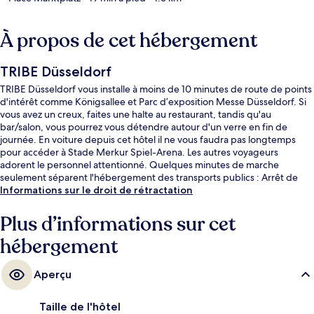
À propos de cet hébergement
TRIBE Düsseldorf
TRIBE Düsseldorf vous installe à moins de 10 minutes de route de points
d'intérêt comme Königsallee et Parc d’exposition Messe Düsseldorf. Si
vous avez un creux, faites une halte au restaurant, tandis qu'au
bar/salon, vous pourrez vous détendre autour d'un verre en fin de
journée. En voiture depuis cet hôtel il ne vous faudra pas longtemps
pour accéder à Stade Merkur Spiel-Arena. Les autres voyageurs
adorent le personnel attentionné. Quelques minutes de marche
seulement séparent l'hébergement des transports publics : Arrêt de
tram Stresemannplatz est accessible en quelques foulées et Arrêt de
Informations sur le droit de rétractation
tram Mintropplatz se situe à 4 min à pied.
Plus d’informations sur cet
hébergement
Aperçu
Taille de l'hôtel