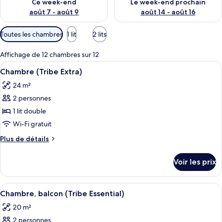
Ce week-end
Le week-end prochain
août 7 - août 9
août 14 - août 16
Filtres
Toutes les chambres
1 lit
2 lits
disponibles
pour
Affichage de 12 chambres sur 12
les
Afficher
Chambre (Tribe Extra) | Coffres-forts
16
Chambre (Tribe Extra)
chambres
toutes
24 m²
les
2 personnes
photos
pour
1 lit double
ce
Wi-Fi gratuit
type
Plus
Plus de détails
de
de
chambre :
détails
Voir les prix
sur
Chambre
le
(Tribe
type
Afficher
Chambre, balcon (Tribe Essential) | Co
Extra)
17
de
Chambre, balcon (Tribe Essential)
toutes
chambre
20 m²
Chambre
les
(Tribe
2 personnes