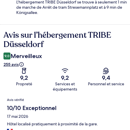
L'hébergement TRIBE Düsseldorf se trouve à seulement 1 min
de marche de Arrêt de tram Stresemannplatz et à 9 min de
Königsallee.
Avis sur l’hébergement TRIBE
Avis
Düsseldorf
Merveilleux
9,0
255 avis
9,2
9,2
9,4
Propreté
Services et
Personnel et service
équipements
Avis
Avis vérifié
10/10 Exceptionnel
17 mai 2026
Hôtel localisé pratiquement à proximité de la gare.