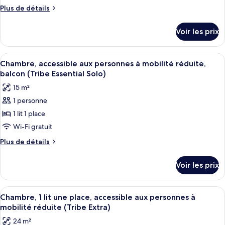
Essential)
type
Plus
Plus de détails
de
de
chambre :
détails
Voir les prix
sur
Chambre
le
(Tribe
type
Afficher
Une chambre d’hôtel équipée d’un lit, 
Essential
15
de
Chambre, accessible aux personnes à mobilité réduite,
toutes
chambre
Focus)
balcon (Tribe Essential Solo)
Chambre
les
15 m²
(Tribe
photos
Essential
1 personne
pour
Focus)
1 lit 1 place
ce
type
Wi-Fi gratuit
de
Plus
Plus de détails
chambre :
de
détails
Chambre,
Voir les prix
sur
accessible
le
aux
type
Afficher
Chambre, 1 lit une place, accessible au
12
personnes
de
Chambre, 1 lit une place, accessible aux personnes à
toutes
chambre
à
mobilité réduite (Tribe Extra)
Chambre,
les
mobilité
24 m²
accessible