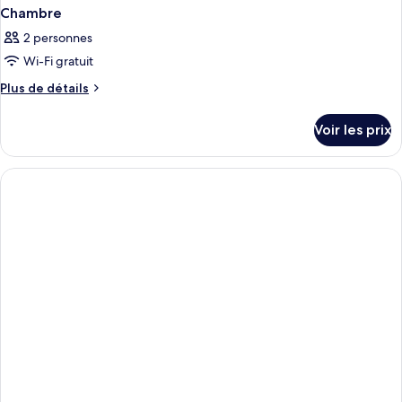
Extra)
Chambre
2 personnes
Wi-Fi gratuit
Plus
Plus de détails
de
détails
Voir les prix
sur
le
type
de
chambre
Chambre