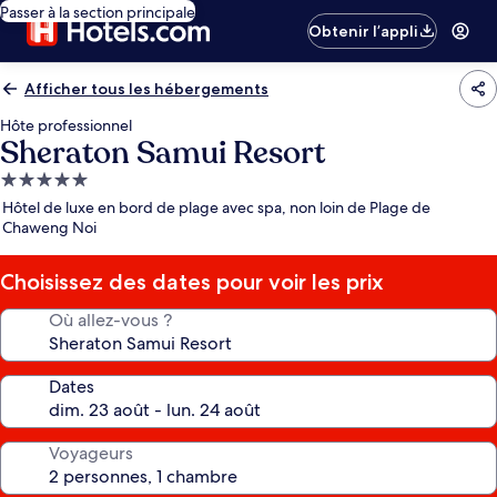
Passer à la section principale
Obtenir l’appli
Afficher tous les hébergements
Hôte professionnel
Sheraton Samui Resort
Hébergement
5.0 étoiles
Hôtel de luxe en bord de plage avec spa, non loin de Plage de
Chaweng Noi
Choisissez des dates pour voir les prix
Où allez-vous ?
Dates
Voyageurs