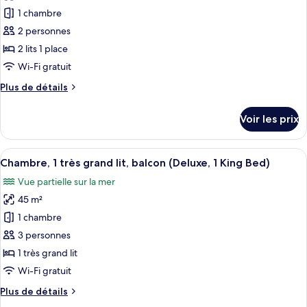
très
pour
King
1 chambre
grand
ce
Bed)
lit,
2 personnes
balcon
type
2 lits 1 place
(Superior,
de
Wi-Fi gratuit
1
chambre :
King
Plus
Plus de détails
Chambre,
Bed)
de
2
détails
Voir les prix
lits
sur
le
une
type
Afficher
Une chambre d’hôtel avec un grand lit
place,
13
de
Chambre, 1 très grand lit, balcon (Deluxe, 1 King Bed)
toutes
balcon
chambre
Vue partielle sur la mer
Chambre,
les
(Superior,
2
45 m²
photos
2
lits
pour
Twin
1 chambre
une
ce
Beds)
place,
3 personnes
balcon
type
1 très grand lit
(Superior,
de
Wi-Fi gratuit
2
chambre :
Twin
Plus
Plus de détails
Chambre,
Beds)
de