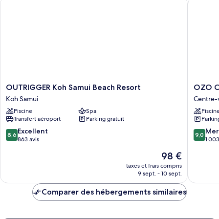
OUTRIGGER Koh Samui Beach Resort
OZO Cha
Chambre
Familiale,
1
très
grand
lit
OUTRIGGER
OZO
OUTRIGGER Koh Samui Beach Resort
OZO C
Koh
Chawen
Koh Samui
Centre-
Samui
Samui
Piscine
Spa
Piscin
Beach
Centre-
Transfert aéroport
Parking gratuit
Parkin
Resort
ville
Koh
de
8.6
9.0
Excellent
Mer
8,6
9,0
Samui
Chawen
sur
sur
863 avis
1 003
10,
10,
Le
98 €
Excellent,
Merveill
nouveau
863 avis
1 003 av
taxes et frais compris
prix
9 sept. - 10 sept.
est
de
Comparer des hébergements similaires
98 €