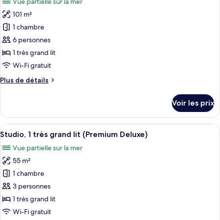
Vue partielle sur la mer
Suite,
les
1
101 m²
photos
chambre,
pour
1 chambre
balcon
ce
(Junior
6 personnes
Suite)
type
1 très grand lit
de
Wi-Fi gratuit
chambre :
Plus
Plus de détails
Suite,
de
2
détails
Voir les prix
chambres
sur
le
(Family
type
Afficher
Une chambre d’hôtel moderne dotée d’u
Suite)
10
de
Studio, 1 très grand lit (Premium Deluxe)
toutes
chambre
Vue partielle sur la mer
Suite,
les
2
55 m²
photos
chambres
pour
1 chambre
(Family
ce
Suite)
3 personnes
type
1 très grand lit
de
Wi-Fi gratuit
chambre :