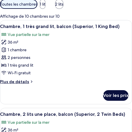
Filtres
Toutes les chambres
1 lit
2 lits
disponibles
pour
Affichage de 10 chambres sur 10
les
Afficher
Une chambre d’hôtel avec un grand lit
10
Chambre, 1 très grand lit, balcon (Superior, 1 King Bed)
chambres
toutes
Vue partielle sur la mer
les
36 m²
photos
pour
1 chambre
ce
2 personnes
type
1 très grand lit
de
Wi-Fi gratuit
chambre :
Plus
Plus de détails
Chambre,
de
1
détails
Voir les prix
très
sur
le
grand
type
Afficher
Une chambre d’hôtel avec deux lits, un 
lit,
8
de
Chambre, 2 lits une place, balcon (Superior, 2 Twin Beds)
toutes
balcon
chambre
Vue partielle sur la mer
Chambre,
les
(Superior,
1
36 m²
photos
1