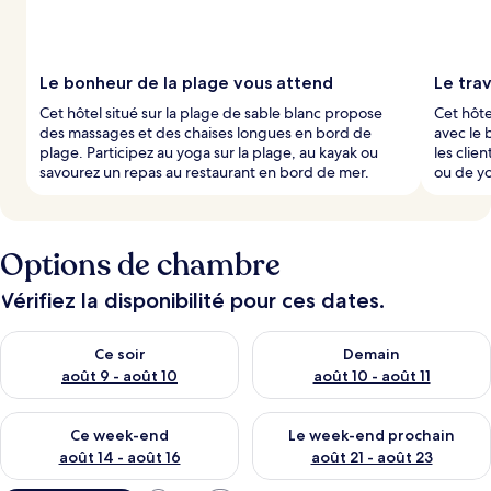
Le bonheur de la plage vous attend
Le trav
Cet hôtel situé sur la plage de sable blanc propose
Cet hôte
des massages et des chaises longues en bord de
avec le 
plage. Participez au yoga sur la plage, au kayak ou
les clie
savourez un repas au restaurant en bord de mer.
ou de yo
Options de chambre
Vérifiez la disponibilité pour ces dates.
Vérifier la disponibilité pour ce soir août 9 - août 10
Vérifier la disponibilité pour 
Ce soir
Demain
août 9 - août 10
août 10 - août 11
Vérifier la disponibilité pour ce week-end août 14 - août 16
Vérifier la disponibilité pour
Ce week-end
Le week-end prochain
août 14 - août 16
août 21 - août 23