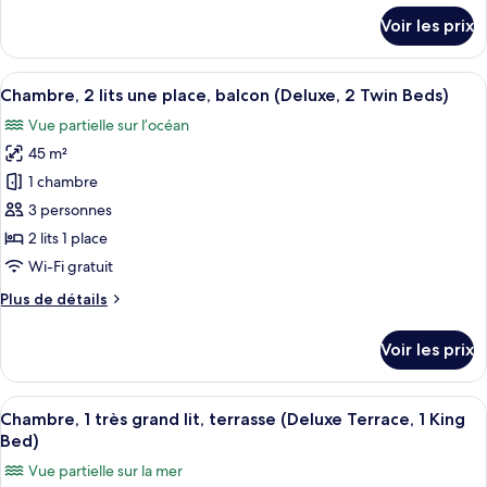
1
détails
Voir les prix
très
sur
le
grand
type
Afficher
Un salon moderne avec un canapé, une 
lit,
12
de
Chambre, 2 lits une place, balcon (Deluxe, 2 Twin Beds)
toutes
balcon
chambre
Vue partielle sur l’océan
Chambre,
les
(Deluxe,
1
45 m²
photos
1
très
pour
King
1 chambre
grand
ce
Bed)
lit,
3 personnes
balcon
type
2 lits 1 place
(Deluxe,
de
Wi-Fi gratuit
1
chambre :
King
Plus
Plus de détails
Chambre,
Bed)
de
2
détails
Voir les prix
lits
sur
le
une
type
Afficher
Une chambre d’hôtel moderne avec un c
place,
7
de
Chambre, 1 très grand lit, terrasse (Deluxe Terrace, 1 King
toutes
balcon
chambre
Bed)
Chambre,
les
(Deluxe,
Vue partielle sur la mer
2
photos
2