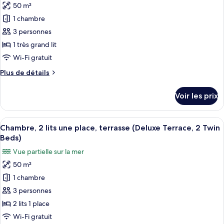
lits
50 m²
pour
Twin
une
1 chambre
ce
Beds)
place,
balcon
type
3 personnes
(Deluxe,
de
1 très grand lit
2
chambre :
Twin
Wi-Fi gratuit
Chambre,
Beds)
Plus
Plus de détails
1
de
très
détails
Voir les prix
sur
grand
le
lit,
type
Afficher
Une chambre d’hôtel moderne avec un c
terrasse
8
de
Chambre, 2 lits une place, terrasse (Deluxe Terrace, 2 Twin
toutes
(Deluxe
chambre
Beds)
Chambre,
les
Terrace,
Vue partielle sur la mer
1
photos
1
très
50 m²
pour
King
grand
1 chambre
ce
lit,
Bed)
terrasse
type
3 personnes
(Deluxe
de
2 lits 1 place
Terrace,
chambre :
1
Wi-Fi gratuit