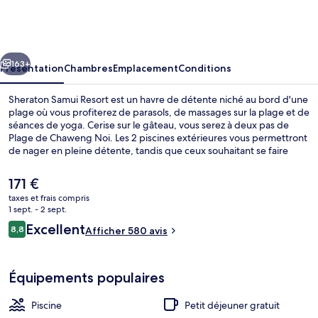
Samui
Resort
cédent
Suivant
163+
Présentation
Chambres
Emplacement
Conditions
Sheraton Samui Resort est un havre de détente niché au bord d'une
plage où vous profiterez de parasols, de massages sur la plage et de
séances de yoga. Cerise sur le gâteau, vous serez à deux pas de
Plage de Chaweng Noi. Les 2 piscines extérieures vous permettront
de nager en pleine détente, tandis que ceux souhaitant se faire
chouchouter pourront profiter des dépresso-massages, des
enveloppements corporels et des soins d'aromathérapie.
Le
171 €
L'établissement Long Talay Restaurant, l'un des 2 restaurants, sert
prix
taxes et frais compris
des spécialités Cuisine locale et internationale et est ouvert pour le
actuel
1 sept. - 2 sept.
déjeuner et le dîner. Cet hôtel de luxe abrite en outre 2
2 restaurants servant le petit déjeuner,
est
Avis
bars/lounges, un club pour enfants (gratuit) et une salle de fitness
Excellent
8,8
Afficher 580 avis
de
8,8 sur 10
ouverte 24 h/24. Le personnel attentionné et la présentation
voyageurs
171 €.
générale remportent un vif succès auprès des autres voyageurs.
Équipements populaires
Piscine
Petit déjeuner gratuit