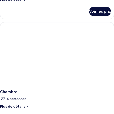
de
détails
Voir les prix
sur
le
type
de
chambre
Chambre
Chambre
4 personnes
Plus
Plus de détails
de