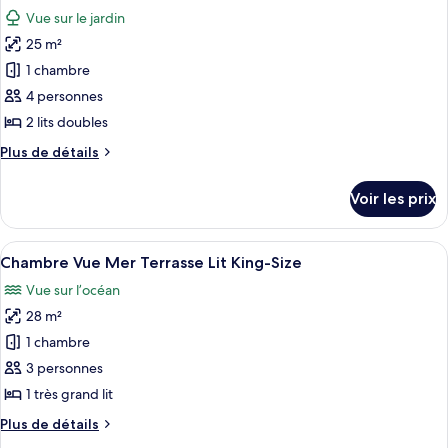
toutes
chambre
King-
Vue sur le jardin
Chambre
les
Size
Supérieure
25 m²
photos
Lit
pour
1 chambre
King-
ce
Size
4 personnes
type
2 lits doubles
de
Plus
Plus de détails
chambre :
de
Chambre
détails
Voir les prix
sur
Supérieure
le
2
type
Afficher
Une terrasse avec deux chaises blanche
Lits
3
de
Chambre Vue Mer Terrasse Lit King-Size
toutes
Doubles
chambre
Vue sur l’océan
Chambre
les
Supérieure
28 m²
photos
2
pour
1 chambre
Lits
ce
Doubles
3 personnes
type
1 très grand lit
de
Plus
Plus de détails
chambre :
de