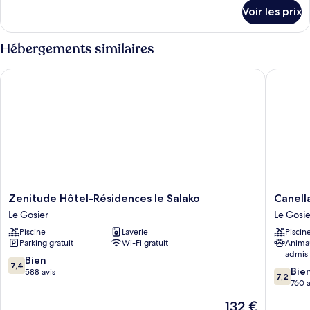
détails
Voir les prix
sur
le
type
Hébergements similaires
de
chambre
Zenitude Hôtel-Résidences le Salako
Canella 
Chambre
Zenitude
Canella
Zenitude Hôtel-Résidences le Salako
Canell
Hôtel-
Beach
Le Gosier
Le Gosie
Résidences
Hotel
Piscine
Laverie
Piscin
le
Le
Parking gratuit
Wi-Fi gratuit
Anima
Salako
Gosier
admis
Le
7.4
Bien
7,4
7.2
Gosier
Bie
sur
588 avis
7,2
sur
760 a
10,
10,
Bien,
Le
132 €
Bien,
588 avis