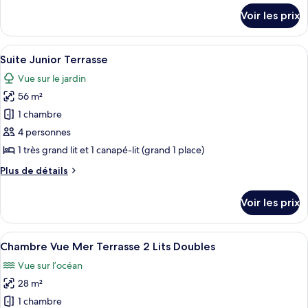
Chambre
détails
Voir les prix
sur
Vue
le
Mer
type
Afficher
Une chambre avec un grand lit, un esc
Terrasse
4
de
Suite Junior Terrasse
toutes
Lit
chambre
Vue sur le jardin
Chambre
les
King-
Vue
56 m²
photos
Size
Mer
pour
1 chambre
Terrasse
ce
Lit
4 personnes
King-
type
1 très grand lit et 1 canapé-lit (grand 1 place)
Size
de
Plus
Plus de détails
chambre :
de
Suite
détails
Voir les prix
sur
Junior
le
Terrasse
type
Afficher
Une terrasse avec deux chaises blanche
4
de
Chambre Vue Mer Terrasse 2 Lits Doubles
toutes
chambre
Vue sur l’océan
Suite
les
Junior
28 m²
photos
Terrasse
pour
1 chambre