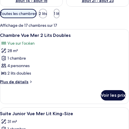
août 14 - août 16
août 21 - août 23
Filtres
Toutes les chambres
2 lits
1 lit
disponibles
pour
Affichage de 17 chambres sur 17
les
Afficher
Une chambre d’hôtel avec deux lits, un
3
Chambre Vue Mer 2 Lits Doubles
chambres
toutes
Vue sur l’océan
les
28 m²
photos
pour
1 chambre
ce
4 personnes
type
2 lits doubles
de
Plus
Plus de détails
chambre :
de
Chambre
détails
Voir les prix
sur
Vue
le
Mer
type
Afficher
Une chambre d’hôtel moderne dotée d’u
2
2
de
Suite Junior Vue Mer Lit King-Size
toutes
Lits
chambre
31 m²
Chambre
les
Doubles
Vue