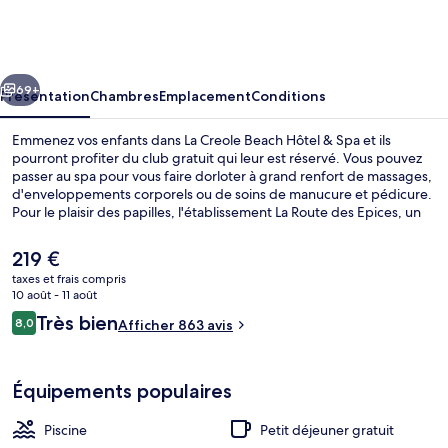
Creole
Beach
Hôtel
cédent
Suivant
&
69+
Présentation
Chambres
Emplacement
Conditions
Spa
Emmenez vos enfants dans La Creole Beach Hôtel & Spa et ils
pourront profiter du club gratuit qui leur est réservé. Vous pouvez
passer au spa pour vous faire dorloter à grand renfort de massages,
d'enveloppements corporels ou de soins de manucure et pédicure.
Pour le plaisir des papilles, l'établissement La Route des Epices, un
des 3 restaurants, sert des spécialités Cuisine française et est ouvert
pour le petit déjeuner et le dîner. Une piscine extérieure, un bar en
Le
219 €
bord de piscine et une salle de fitness figurent également parmi les
prix
taxes et frais compris
petits plus offerts. Les autres voyageurs ne disent que du bien en ce
actuel
10 août - 11 août
qui concerne le personnel attentionné.
Plage à proximité, sable blanc, chaises
est
Avis
Très bien
8,0
Afficher 863 avis
de
8,0 sur 10
voyageurs
219 €.
Équipements populaires
Piscine
Petit déjeuner gratuit