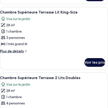
Chambre
le
Classique
type
Afficher
Une chambre d’hôtel dotée d’un balcon f
Palme
2
de
Chambre Supérieure Terrasse Lit King-Size
toutes
chambre
2
Vue sur le jardin
Chambre
les
Lits
Classique
28 m²
photos
Doubles
Palme
pour
1 chambre
2
ce
Lits
3 personnes
Doubles
type
1 très grand lit
de
Plus
Plus de détails
chambre :
de
Chambre
détails
Voir les prix
sur
Supérieure
le
Terrasse
type
Afficher
Une chambre d’hôtel dotée d’un balcon f
Lit
2
de
Chambre Supérieure Terrasse 2 Lits Doubles
toutes
King-
chambre
Vue sur le jardin
Chambre
les
Size
Supérieure
28 m²
photos
Terrasse
pour
1 chambre
Lit
ce
King-
4 personnes
Size