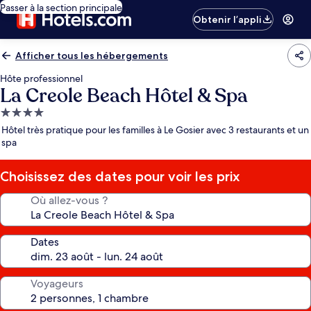
Passer à la section principale
Obtenir l’appli
Afficher tous les hébergements
Hôte professionnel
La Creole Beach Hôtel & Spa
Hébergement
4.0 étoiles
Hôtel très pratique pour les familles à Le Gosier avec 3 restaurants et un
spa
Choisissez des dates pour voir les prix
Où allez-vous ?
Dates
Voyageurs