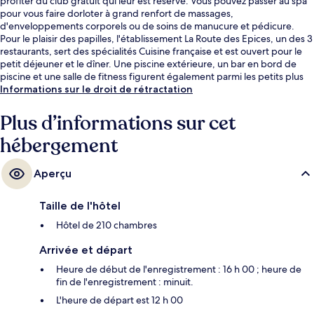
profiter du club gratuit qui leur est réservé. Vous pouvez passer au spa
pour vous faire dorloter à grand renfort de massages,
d'enveloppements corporels ou de soins de manucure et pédicure.
Pour le plaisir des papilles, l'établissement La Route des Epices, un des 3
restaurants, sert des spécialités Cuisine française et est ouvert pour le
petit déjeuner et le dîner. Une piscine extérieure, un bar en bord de
piscine et une salle de fitness figurent également parmi les petits plus
offerts. Les autres voyageurs ne disent que du bien en ce qui concerne
Informations sur le droit de rétractation
le personnel attentionné.
Plus d’informations sur cet
hébergement
Aperçu
Taille de l'hôtel
Hôtel de 210 chambres
Arrivée et départ
Heure de début de l'enregistrement : 16 h 00 ; heure de
fin de l'enregistrement : minuit.
L'heure de départ est 12 h 00