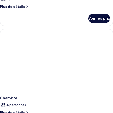
Plus
Plus de détails
de
détails
Voir les prix
sur
le
type
de
chambre
Chambre
Chambre
4 personnes
Plus
Plus de détails