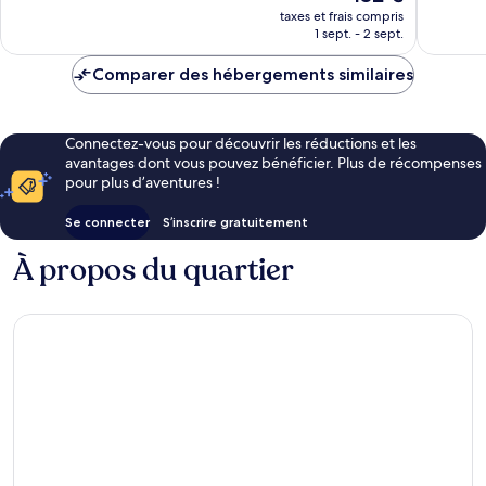
nouveau
760 avis
taxes et frais compris
prix
1 sept. - 2 sept.
est
de
Comparer des hébergements similaires
132 €
Connectez-vous pour découvrir les réductions et les
avantages dont vous pouvez bénéficier. Plus de récompenses
pour plus d’aventures !
Se connecter
S’inscrire gratuitement
À propos du quartier