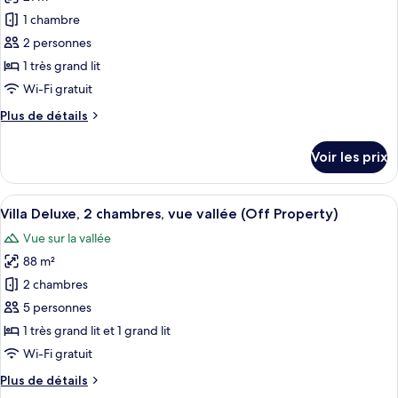
Chambre
les
grand
Premium,
1 chambre
photos
lit,
1
pour
2 personnes
cuisine,
très
ce
grand
1 très grand lit
vue
lit,
type
piscine
Wi-Fi gratuit
cuisine,
de
vue
Plus
Plus de détails
chambre :
piscine
de
Chambre
détails
Voir les prix
sur
Premium,
le
1
type
Afficher
Une chambre avec un grand lit, une po
très
5
de
Villa Deluxe, 2 chambres, vue vallée (Off Property)
toutes
grand
chambre
Vue sur la vallée
Chambre
les
lit,
Premium,
88 m²
photos
bain
1
pour
2 chambres
à
très
ce
grand
remous
5 personnes
lit,
type
1 très grand lit et 1 grand lit
bain
de
Wi-Fi gratuit
à
chambre :
remous
Plus
Plus de détails
Villa
de