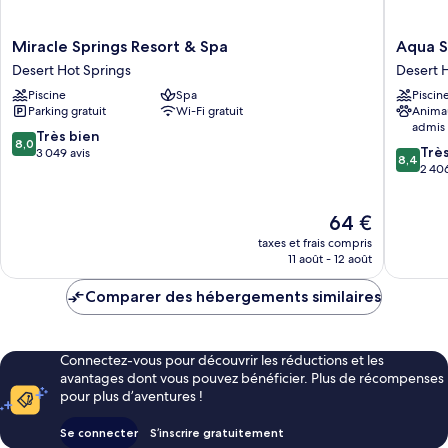
Miracle
Aqua
Miracle Springs Resort & Spa
Aqua S
Springs
Soleil
Desert Hot Springs
Desert 
Resort
Hotel
Piscine
Spa
Piscin
&
&
Parking gratuit
Wi-Fi gratuit
Anima
Spa
Mineral
admis
Desert
Water
8.0
Très bien
8,0
8.4
Hot
Spa
Trè
sur
3 049 avis
8,4
sur
Springs
Desert
2 406
10,
10,
Hot
Très
Très
Springs
bien,
Le
64 €
bien,
3 049 avis
nouveau
2 406 av
taxes et frais compris
prix
11 août - 12 août
est
de
Comparer des hébergements similaires
64 €
Connectez-vous pour découvrir les réductions et les
avantages dont vous pouvez bénéficier. Plus de récompenses
pour plus d’aventures !
Se connecter
S’inscrire gratuitement