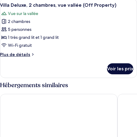
Afficher
Une chambre avec un grand lit, une po
1
1
de
Villa Deluxe, 2 chambres, vue vallée (Off Property)
toutes
chambre
très
Vue sur la vallée
Chambre
les
grand
Premium,
2 chambres
photos
lit,
1
pour
5 personnes
cuisine,
très
ce
grand
1 très grand lit et 1 grand lit
vue
lit,
type
piscine
Wi-Fi gratuit
cuisine,
de
vue
Plus
Plus de détails
chambre :
piscine
de
Villa
détails
Voir les prix
sur
Deluxe,
le
2
type
Hébergements similaires
chambres,
de
vue
chambre
Miracle Springs Resort & Spa
Aqua Sol
Villa
vallée
Deluxe,
(Off
2
Property)
chambres,
vue
vallée
(Off
Property)