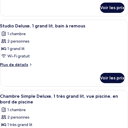
Deluxe,
détails
Voir les prix
2
sur
le
chambres,
type
Afficher
Une personne vêtue d’une robe blanche 
vue
8
de
Studio Deluxe, 1 grand lit, bain à remous
toutes
vallée
chambre
1 chambre
Villa
les
(Off
Deluxe,
2 personnes
photos
Property)
2
pour
1 grand lit
chambres,
ce
vue
Wi-Fi gratuit
vallée
type
Plus
Plus de détails
(Off
de
de
Property)
chambre :
détails
Voir les prix
sur
Studio
le
Deluxe,
type
Afficher
Une chambre d’hôtel avec un lit, une t
1
1
de
Chambre Simple Deluxe, 1 très grand lit, vue piscine, en
toutes
chambre
grand
bord de piscine
Studio
les
lit,
1 chambre
Deluxe,
photos
bain
1
2 personnes
pour
à
grand
1 très grand lit
ce
lit,
remous