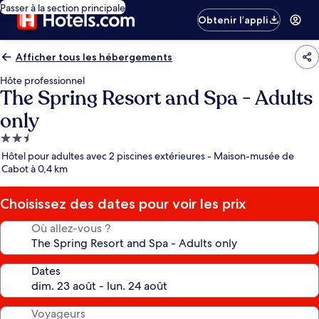
Passer à la section principale
Obtenir l’appli
Afficher tous les hébergements
Hôte professionnel
The Spring Resort and Spa - Adults
only
Hébergement
2.5 étoiles
Hôtel pour adultes avec 2 piscines extérieures - Maison-musée de
Cabot à 0,4 km
Choisissez des dates pour voir les prix
Où allez-vous ?
Dates
Voyageurs