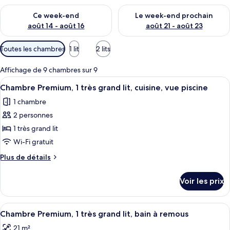
Vérifier la disponibilité pour ce week-end août 14 - août 16
Vérifier la disponibilité pour
Ce week-end
Le week-end prochain
août 14 - août 16
août 21 - août 23
Filtres
Toutes les chambres
1 lit
2 lits
disponibles
pour
Affichage de 9 chambres sur 9
les
Afficher
Une chambre d’hôtel avec un lit, une t
7
Chambre Premium, 1 très grand lit, cuisine, vue piscine
chambres
toutes
1 chambre
les
2 personnes
photos
pour
1 très grand lit
ce
Wi-Fi gratuit
type
Plus
Plus de détails
de
de
chambre :
détails
Voir les prix
sur
Chambre
le
Premium,
type
Afficher
Une personne dans un bain à remous en
1
9
de
Chambre Premium, 1 très grand lit, bain à remous
toutes
chambre
très
21 m²