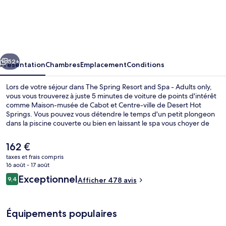
The
Spring
Resort
and
cédent
Suivant
Spa
52+
Présentation
Chambres
Emplacement
Conditions
-
Lors de votre séjour dans The Spring Resort and Spa - Adults only,
Adults
vous vous trouverez à juste 5 minutes de voiture de points d'intérêt
comme Maison-musée de Cabot et Centre-ville de Desert Hot
only
Springs. Vous pouvez vous détendre le temps d'un petit plongeon
dans la piscine couverte ou bien en laissant le spa vous choyer de
ses massages des tissus profonds, ses soins d'aromathérapie ou ses
soins d'hydrothérapie. Parmi les autres petits avantages de cet
Le
162 €
hébergement figurent 2 piscines extérieures, un bain à remous et
prix
taxes et frais compris
un sauna. Les autres voyageurs ne disent que du bien en ce qui
actuel
16 août - 17 août
concerne le personnel attentionné.
Baignoire relaxante profonde
est
Avis
Exceptionnel
9,4
Afficher 478 avis
de
9,4 sur 10
voyageurs
162 €.
Équipements populaires