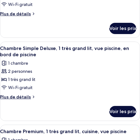
bain
type
Wi-Fi gratuit
à
de
Plus
Plus de détails
remous
chambre :
de
détails
Chambre
Voir les prix
sur
Simple
le
Deluxe,
type
Afficher
Une chambre d’hôtel avec un lit, une t
1
1
de
Chambre Simple Deluxe, 1 très grand lit, vue piscine, en
toutes
chambre
très
bord de piscine
Chambre
les
grand
1 chambre
Simple
photos
lit,
Deluxe,
2 personnes
pour
1
vue
1 très grand lit
ce
très
piscine,
grand
type
Wi-Fi gratuit
en
lit,
de
Plus
Plus de détails
bord
vue
chambre :
de
piscine,
de
détails
Chambre
en
Voir les prix
piscine
sur
bord
Simple
le
de
Deluxe,
type
piscine
Afficher
Une chambre d’hôtel avec un lit, une t
2
1
de
Chambre Premium, 1 très grand lit, cuisine, vue piscine
toutes
chambre
très