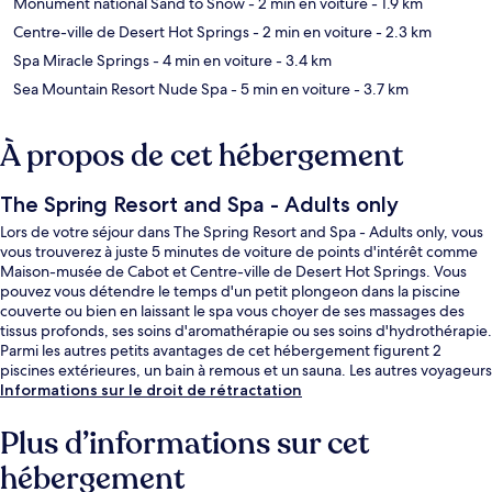
Monument national Sand to Snow
- 2 min en voiture
- 1.9 km
Centre-ville de Desert Hot Springs
- 2 min en voiture
- 2.3 km
Spa Miracle Springs
- 4 min en voiture
- 3.4 km
Sea Mountain Resort Nude Spa
- 5 min en voiture
- 3.7 km
À propos de cet hébergement
The Spring Resort and Spa - Adults only
Lors de votre séjour dans The Spring Resort and Spa - Adults only, vous
vous trouverez à juste 5 minutes de voiture de points d'intérêt comme
Maison-musée de Cabot et Centre-ville de Desert Hot Springs. Vous
pouvez vous détendre le temps d'un petit plongeon dans la piscine
couverte ou bien en laissant le spa vous choyer de ses massages des
tissus profonds, ses soins d'aromathérapie ou ses soins d'hydrothérapie.
Parmi les autres petits avantages de cet hébergement figurent 2
piscines extérieures, un bain à remous et un sauna. Les autres voyageurs
ne disent que du bien en ce qui concerne le personnel attentionné.
Informations sur le droit de rétractation
Plus d’informations sur cet
hébergement