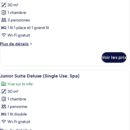
Suite
30 m²
photos
Deluxe
pour
1 chambre
(Access
ce
to
3 personnes
Spa)
type
1 lit 1 place et 1 grand lit
de
Wi-Fi gratuit
chambre :
Plus
Plus de détails
Junior
de
Suite
détails
Voir les prix
Deluxe
sur
le
3
type
Afficher
Une chambre d’hôtel dotée d’un grand 
pax
5
de
Junior Suite Deluxe (Single Use, Spa)
toutes
Access
chambre
Vue sur la ville
Junior
les
to
Suite
30 m²
photos
Spa
Deluxe
pour
1 chambre
3
ce
pax
1 personne
Access
type
1 lit double
to
de
Wi-Fi gratuit
Spa
chambre :
Plus