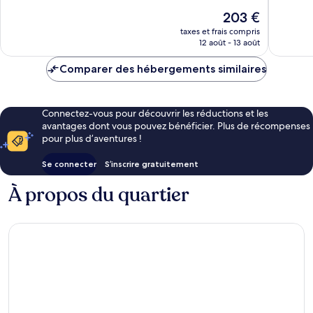
10,
Très
Le
203 €
Excellen
bien,
nouveau
1 013 avi
taxes et frais compris
1 005 avis
prix
12 août - 13 août
est
de
Comparer des hébergements similaires
203 €
Connectez-vous pour découvrir les réductions et les
avantages dont vous pouvez bénéficier. Plus de récompenses
pour plus d’aventures !
Se connecter
S’inscrire gratuitement
À propos du quartier