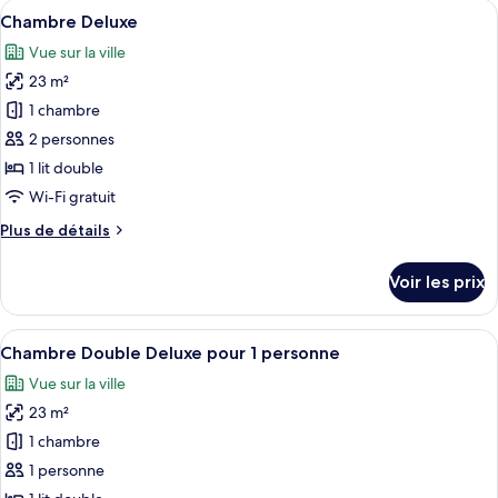
Afficher
Une chambre d’hôtel avec deux lits, un
5
de
Chambre Deluxe
toutes
chambre
Vue sur la ville
Essential
les
Single
23 m²
photos
pour
1 chambre
ce
2 personnes
type
1 lit double
de
Wi-Fi gratuit
chambre :
Plus
Plus de détails
Chambre
de
Deluxe
détails
Voir les prix
sur
le
type
Afficher
Une chambre d’hôtel avec deux lits, un
5
de
Chambre Double Deluxe pour 1 personne
toutes
chambre
Vue sur la ville
Chambre
les
Deluxe
23 m²
photos
pour
1 chambre
ce
1 personne
type