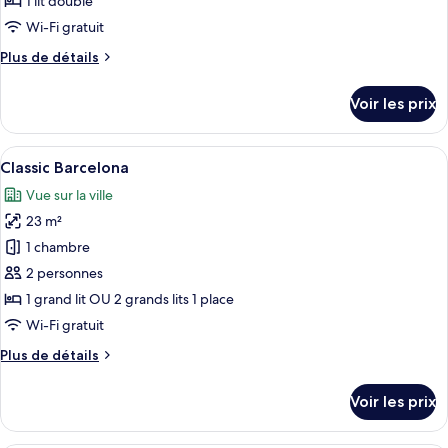
1 lit double
de
Wi-Fi gratuit
chambre :
Plus
Plus de détails
Chambre
de
Double
détails
Voir les prix
Deluxe
sur
le
pour
type
Afficher
Une chambre d’hôtel avec deux lits, un
1
6
de
Classic Barcelona
toutes
personne
chambre
Vue sur la ville
Chambre
les
Double
23 m²
photos
Deluxe
pour
1 chambre
pour
ce
1
2 personnes
personne
type
1 grand lit OU 2 grands lits 1 place
de
Wi-Fi gratuit
chambre :
Plus
Plus de détails
Classic
de
Barcelona
détails
Voir les prix
sur
le
type