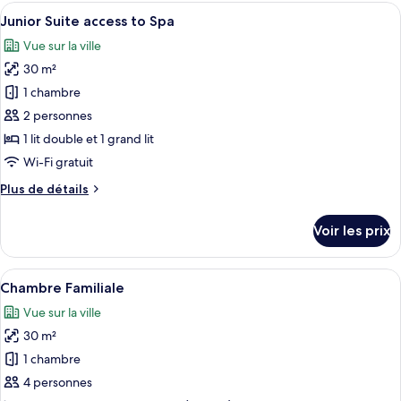
type
Afficher
Une chambre d’hôtel moderne, dotée d’
bed
7
de
Junior Suite access to Spa
toutes
chambre
Vue sur la ville
Classic
les
Barcelona
30 m²
photos
with
pour
1 chambre
extra
ce
bed
2 personnes
type
1 lit double et 1 grand lit
de
Wi-Fi gratuit
chambre :
Plus
Plus de détails
Junior
de
Suite
détails
Voir les prix
access
sur
le
to
type
Afficher
Une chambre d’hôtel moderne dotée d’u
Spa
6
de
Chambre Familiale
toutes
chambre
Vue sur la ville
Junior
les
Suite
30 m²
photos
access
pour
1 chambre
to
ce
Spa
4 personnes