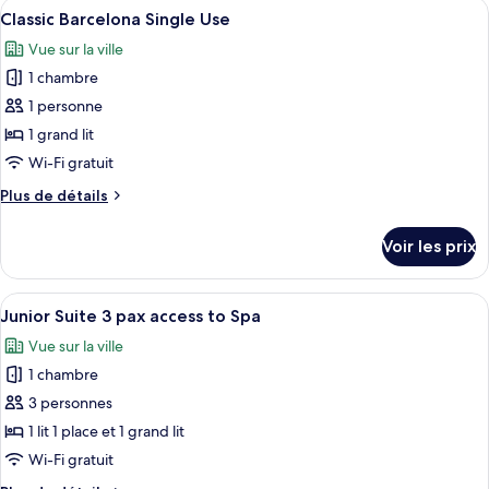
Afficher
Une chambre d’hôtel avec deux lits, un
6
de
Classic Barcelona Single Use
toutes
chambre
Vue sur la ville
Classic
les
Barcelona
1 chambre
photos
pour
1 personne
ce
1 grand lit
type
Wi-Fi gratuit
de
Plus
Plus de détails
chambre :
de
Classic
détails
Voir les prix
sur
Barcelona
le
Single
type
Afficher
Une chambre d’hôtel moderne, dotée d’
Use
7
de
Junior Suite 3 pax access to Spa
toutes
chambre
Vue sur la ville
Classic
les
Barcelona
1 chambre
photos
Single
pour
3 personnes
Use
ce
1 lit 1 place et 1 grand lit
type
Wi-Fi gratuit
de