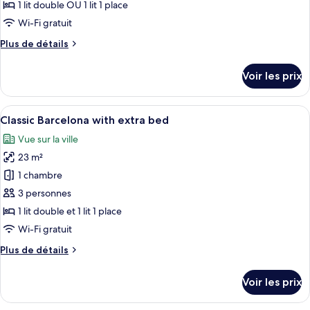
type
1 lit double OU 1 lit 1 place
de
Wi-Fi gratuit
chambre :
Plus
Plus de détails
Chambre
de
Simple
détails
Voir les prix
Classique
sur
le
type
Afficher
Une chambre d’hôtel avec deux lits, un
5
de
Classic Barcelona with extra bed
toutes
chambre
Vue sur la ville
Chambre
les
Simple
23 m²
photos
Classique
pour
1 chambre
ce
3 personnes
type
1 lit double et 1 lit 1 place
de
Wi-Fi gratuit
chambre :
Plus
Plus de détails
Classic
de
Barcelona
détails
Voir les prix
with
sur
le
extra