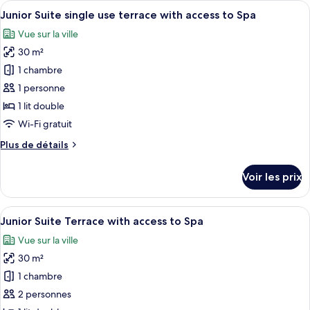
Afficher
Une chambre d’hôtel avec un grand lit,
access
5
de
Junior Suite single use terrace with access to Spa
toutes
to
chambre
Vue sur la ville
Junior
les
Spa
Suite
30 m²
photos
single
pour
1 chambre
use
ce
access
1 personne
to
type
1 lit double
Spa
de
Wi-Fi gratuit
chambre :
Plus
Plus de détails
Junior
de
Suite
détails
Voir les prix
single
sur
le
use
type
Afficher
Une chambre d’hôtel avec un grand lit,
terrace
5
de
Junior Suite Terrace with access to Spa
toutes
with
chambre
Vue sur la ville
Junior
les
access
Suite
30 m²
photos
to
single
pour
Spa
1 chambre
use
ce
terrace
2 personnes
with
type