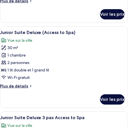
Plus
Plus de détails
chambre :
de
Junior
détails
Voir les prix
sur
Suite
le
3
type
Afficher
Une chambre d’hôtel dotée d’un grand 
pax
5
de
Junior Suite Deluxe (Access to Spa)
toutes
access
chambre
Vue sur la ville
Junior
les
to
Suite
30 m²
photos
Spa
3
pour
1 chambre
pax
ce
access
2 personnes
to
type
1 lit double et 1 grand lit
Spa
de
Wi-Fi gratuit
chambre :
Plus
Plus de détails
Junior
de
Suite
détails
Voir les prix
Deluxe
sur
le
(Access
type
Afficher
Une chambre d’hôtel dotée d’un grand 
to
5
de
Junior Suite Deluxe 3 pax Access to Spa
toutes
Spa)
chambre
Vue sur la ville
Junior
les