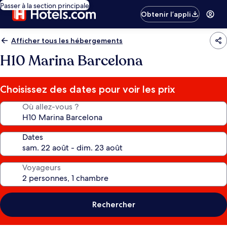
Passer à la section principale
Obtenir l’appli
Afficher tous les hébergements
H10 Marina Barcelona
Choisissez des dates pour voir les prix
Où allez-vous ?
Dates
Voyageurs
Rechercher