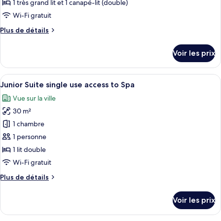
type
1 très grand lit et 1 canapé-lit (double)
de
Wi-Fi gratuit
chambre :
Plus
Plus de détails
Chambre
de
Familiale
détails
Voir les prix
sur
le
type
Afficher
Une chambre d’hôtel moderne, dotée d’
7
de
Junior Suite single use access to Spa
toutes
chambre
Vue sur la ville
Chambre
les
Familiale
30 m²
photos
pour
1 chambre
ce
1 personne
type
1 lit double
de
Wi-Fi gratuit
chambre :
Plus
Plus de détails
Junior
de
Suite
détails
Voir les prix
single
sur
le
use
type