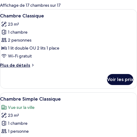
pour
Affichage de 17 chambres sur 17
les
Afficher
Minibar, coffres-forts dans les chambr
5
Chambre Classique
chambres
toutes
23 m²
les
1 chambre
photos
pour
2 personnes
ce
1 lit double OU 2 lits 1 place
type
Wi-Fi gratuit
de
Plus
Plus de détails
chambre :
de
Chambre
détails
Voir les prix
sur
Classique
le
type
Afficher
Minibar, coffres-forts dans les chambr
5
de
Chambre Simple Classique
toutes
chambre
Vue sur la ville
Chambre
les
Classique
23 m²
photos
pour
1 chambre
ce
1 personne