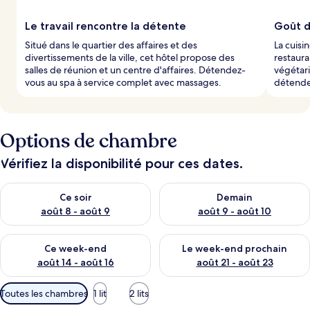
Le travail rencontre la détente
Goût d
Situé dans le quartier des affaires et des
La cuisi
divertissements de la ville, cet hôtel propose des
restaura
salles de réunion et un centre d'affaires. Détendez-
végétari
vous au spa à service complet avec massages.
détende
Options de chambre
Vérifiez la disponibilité pour ces dates.
Vérifier la disponibilité pour ce soir août 8 - août 9
Vérifier la disponibilité pour 
Ce soir
Demain
août 8 - août 9
août 9 - août 10
Vérifier la disponibilité pour ce week-end août 14 - août 16
Vérifier la disponibilité pour
Ce week-end
Le week-end prochain
août 14 - août 16
août 21 - août 23
Filtres
Toutes les chambres
1 lit
2 lits
disponibles