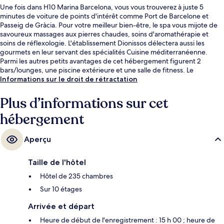
Une fois dans H10 Marina Barcelona, vous vous trouverez à juste 5
minutes de voiture de points d'intérêt comme Port de Barcelone et
Passeig de Gràcia. Pour votre meilleur bien-être, le spa vous mijote de
savoureux massages aux pierres chaudes, soins d'aromathérapie et
soins de réflexologie. L'établissement Dionissos délectera aussi les
gourmets en leur servant des spécialités Cuisine méditerranéenne.
Parmi les autres petits avantages de cet hébergement figurent 2
bars/lounges, une piscine extérieure et une salle de fitness. Le
personnel attentionné et la présentation générale remportent un vif
Informations sur le droit de rétractation
succès auprès des autres voyageurs. L'hébergement se situe à une très
courte distance à pied des transports publics : Station de métro
Plus d’informations sur cet
Bogatell se trouve à 4 min et Arrêt de tram Wellington-UPF, à 7 min.
hébergement
Aperçu
Taille de l'hôtel
Hôtel de 235 chambres
Sur 10 étages
Arrivée et départ
Heure de début de l'enregistrement : 15 h 00 ; heure de