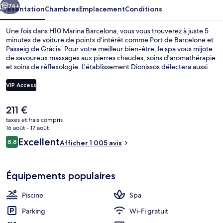
74+
Présentation
Chambres
Emplacement
Conditions
Une fois dans H10 Marina Barcelona, vous vous trouverez à juste 5
minutes de voiture de points d'intérêt comme Port de Barcelone et
Passeig de Gràcia. Pour votre meilleur bien-être, le spa vous mijote
de savoureux massages aux pierres chaudes, soins d'aromathérapie
et soins de réflexologie. L'établissement Dionissos délectera aussi
les gourmets en leur servant des spécialités Cuisine
méditerranéenne. Parmi les autres petits avantages de cet
VIP Access
hébergement figurent 2 bars/lounges, une piscine extérieure et
une salle de fitness. Le personnel attentionné et la présentation
Le
211 €
générale remportent un vif succès auprès des autres voyageurs.
TV connectée de 49 pouces avec chaîn
prix
L'hébergement se situe à une très courte distance à pied des
taxes et frais compris
actuel
16 août - 17 août
transports publics : Station de métro Bogatell se trouve à 4 min et
est
Arrêt de tram Wellington-UPF, à 7 min.
Avis
Excellent
8,8
Afficher 1 005 avis
de
8,8 sur 10
voyageurs
211 €.
Équipements populaires
Piscine
Spa
Parking
Wi-Fi gratuit