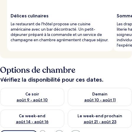
Délices culinaires
Sommei
Le restaurant de l'hôtel propose une cuisine
Les drap
américaine avec un bar décontracté. Un petit-
literie
déjeuner préparé à la commande et un service de
soigneu
champagne en chambre agrémentent chaque séjour.
individ
l'expér
Options de chambre
Vérifiez la disponibilité pour ces dates.
Vérifier la disponibilité pour ce soir août 9 - août 10
Vérifier la disponibilité pour 
Ce soir
Demain
août 9 - août 10
août 10 - août 11
Vérifier la disponibilité pour ce week-end août 14 - août 16
Vérifier la disponibilité pour
Ce week-end
Le week-end prochain
août 14 - août 16
août 21 - août 23