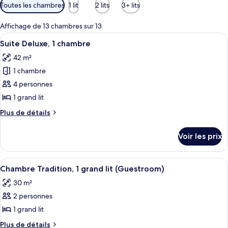
Filtres
Toutes les chambres
1 lit
2 lits
3+ lits
disponibles
pour
Affichage de 13 chambres sur 13
les
Afficher
Une chambre d’hôtel moderne équipée d’
9
Suite Deluxe, 1 chambre
chambres
toutes
42 m²
les
1 chambre
photos
pour
4 personnes
ce
1 grand lit
type
Plus
Plus de détails
de
de
chambre :
détails
Voir les prix
sur
Suite
le
Deluxe,
type
Afficher
Une chambre d’hôtel moderne avec un 
1
5
de
Chambre Tradition, 1 grand lit (Guestroom)
toutes
chambre
chambre
30 m²
Suite
les
Deluxe,
2 personnes
photos
1
pour
1 grand lit
chambre
ce
Plus
Plus de détails