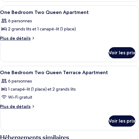
chambre :
type
Afficher
Une chambre d’hôtel avec un lit, une 
4
de
Two
One Bedroom Two Queen Apartment
toutes
chambre
Queen
6 personnes
Two
les
Studio
Queen
2 grands lits et 1 canapé-lit (1 place)
photos
Apartment
Studio
pour
Plus
Plus de détails
Apartment
de
ce
détails
type
Voir les prix
sur
de
le
chambre :
type
Afficher
Une chambre d’hôtel avec deux lits, un
7
de
One
One Bedroom Two Queen Terrace Apartment
toutes
chambre
Bedroom
6 personnes
One
les
Two
Bedroom
1 canapé-lit (1 place) et 2 grands lits
photos
Queen
Two
pour
Wi-Fi gratuit
Queen
Apartment
ce
Apartment
Plus
Plus de détails
type
de
détails
de
Voir les prix
sur
chambre :
le
One
type
Hébergements similaires