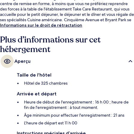
centre de remise en forme, à moins que vous ne préfériez reprendre
des forces à la table de l'établissement Take Care Restaurant, qui vous
accueille pour le petit déjeuner, le déjeuner et le dîner et vous régale de
ses spécialités Cuisine américaine. Cinquième Avenue et Bryant Park se
trouvent par ailleurs à moins de 15 minutes à pied. Les autres voyageurs
Informations sur le droit de rétractation
ne tarissent pas d'éloges en ce qui concerne la literie de qualité et le
personnel attentionné. L'hébergement se situe à une très courte
Plus d’informations sur cet
distance à pied des transports publics : Station de métro 23rd Street
hébergement
(Park Av.) se trouve à 7 min et Station de métro 42nd Street / Fifth
Avenue – Bryant Park, à 11 min.
Aperçu
Taille de l'hôtel
Hôtel de 325 chambres
Arrivée et départ
Heure de début de l'enregistrement : 16 h 00 ; heure de
fin de l'enregistrement : à tout moment.
Âge minimum pour effectuer l'enregistrement : 21 ans
L'heure de départ est 11 h 00
Instructions spéciales d’arrivée