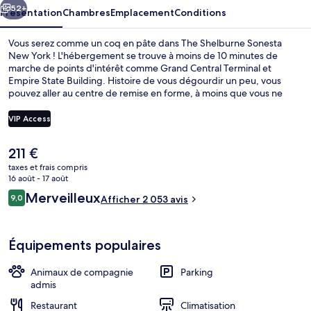
York
52+
Présentation
Chambres
Emplacement
Conditions
Vous serez comme un coq en pâte dans The Shelburne Sonesta
New York ! L'hébergement se trouve à moins de 10 minutes de
marche de points d'intérêt comme Grand Central Terminal et
Empire State Building. Histoire de vous dégourdir un peu, vous
pouvez aller au centre de remise en forme, à moins que vous ne
préfériez reprendre des forces à la table de l'établissement Take
Care Restaurant, qui vous accueille pour le petit déjeuner, le
VIP Access
déjeuner et le dîner et vous régale de ses spécialités Cuisine
américaine. Cinquième Avenue et Bryant Park se trouvent par
Le
211 €
ailleurs à moins de 15 minutes à pied. Les autres voyageurs ne
Draps en coton égyptien, literie de qu
prix
tarissent pas d'éloges en ce qui concerne la literie de qualité et le
taxes et frais compris
actuel
16 août - 17 août
personnel attentionné. L'hébergement se situe à une très courte
est
distance à pied des transports publics : Station de métro 23rd
Avis
Merveilleux
9,0
Afficher 2 053 avis
de
9,0 sur 10
Street (Park Av.) se trouve à 7 min et Station de métro 42nd Street /
voyageurs
211 €.
Fifth Avenue – Bryant Park, à 11 min.
Équipements populaires
Animaux de compagnie
Parking
admis
Restaurant
Climatisation