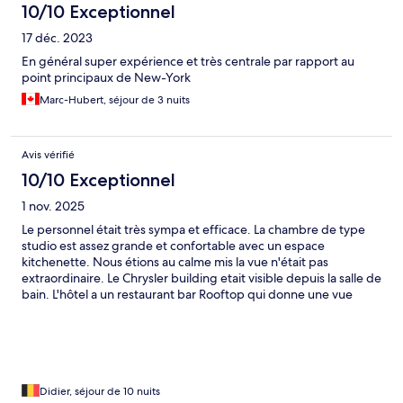
10/10 Exceptionnel
17 déc. 2023
En général super expérience et très centrale par rapport au
point principaux de New-York
Marc-Hubert, séjour de 3 nuits
Avis vérifié
10/10 Exceptionnel
1 nov. 2025
Le personnel était très sympa et efficace. La chambre de type
studio est assez grande et confortable avec un espace
kitchenette. Nous étions au calme mis la vue n'était pas
extraordinaire. Le Chrysler building etait visible depuis la salle de
bain. L'hôtel a un restaurant bar Rooftop qui donne une vue
incroyable sur les gratte-ciel de Midtown. L'hôtel est bien situé
pour visiter les lieux emblématiques de New-York, la gare
Grand Central est à quelques minutes de marche.
Didier, séjour de 10 nuits