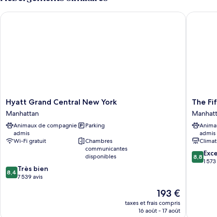
Bedroom
de
chambre
Two
Hyatt Grand Central New York
The Fift
One
Queen
Bedroom
Terrace
Two
Queen
Apartment
Terrace
Apartment
Hyatt
The
Hyatt Grand Central New York
The Fi
Grand
Fifty
Manhattan
Manhat
Central
Sonesta
Animaux de compagnie
Parking
Anima
New
Hotel
admis
admis
York
New
Wi-Fi gratuit
Chambres
Climat
Manhattan
York
communicantes
8.8
Manhatt
Exce
disponibles
8,8
sur
1 573
8.4
Très bien
10,
8,4
sur
7 539 avis
Excellen
10,
1 573 avi
Le
193 €
Très
nouveau
bien,
taxes et frais compris
prix
16 août - 17 août
7 539 avis