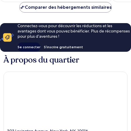
est
de
Comparer des hébergements similaires
193 €
Connectez-vous pour découvrir les réductions et les
avantages dont vous pouvez bénéficier. Plus de récompenses
pour plus d’aventures !
Se connecter
S’inscrire gratuitement
À propos du quartier
303 Lexington Avenue, New York, NY, 10016