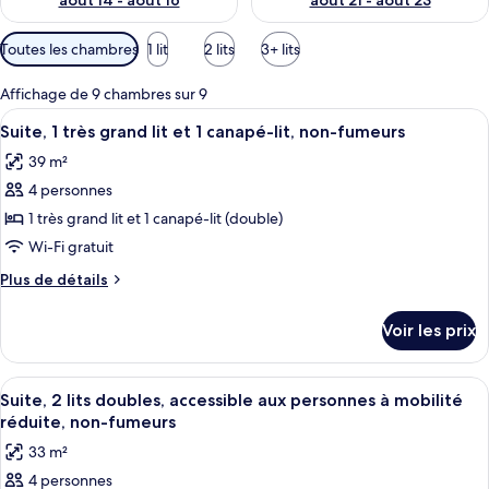
août 14 - août 16
août 21 - août 23
Filtres
Toutes les chambres
1 lit
2 lits
3+ lits
disponibles
pour
Affichage de 9 chambres sur 9
les
Afficher
Une chambre d’hôtel avec un lit, un ca
11
Suite, 1 très grand lit et 1 canapé-lit, non-fumeurs
chambres
toutes
39 m²
les
4 personnes
photos
pour
1 très grand lit et 1 canapé-lit (double)
ce
Wi-Fi gratuit
type
Plus
Plus de détails
de
de
chambre :
détails
Voir les prix
sur
Suite,
le
1
type
Afficher
Une chambre d’hôtel avec deux lits, u
très
5
de
Suite, 2 lits doubles, accessible aux personnes à mobilité
toutes
chambre
grand
réduite, non-fumeurs
Suite,
les
lit
33 m²
1
photos
et
très
4 personnes
pour