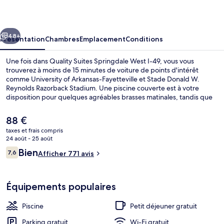
Springdale
West
cédent
Suivant
I-
48+
Présentation
Chambres
Emplacement
Conditions
49
Une fois dans Quality Suites Springdale West I-49, vous vous
trouverez à moins de 15 minutes de voiture de points d'intérêt
comme University of Arkansas-Fayetteville et Stade Donald W.
Reynolds Razorback Stadium. Une piscine couverte est à votre
disposition pour quelques agréables brasses matinales, tandis que
le bain à remous vous permettra de vous délasser en fin de journée.
En voiture depuis cet hôtel il ne vous faudra pas longtemps pour
Le
88 €
accéder à Centre historique Fayetteville Downtown Square. Les
prix
taxes et frais compris
autres voyageurs adorent le personnel attentionné.
actuel
24 août - 25 août
Hall
est
Avis
Bien
7,6
Afficher 771 avis
de
7,6 sur 10
voyageurs
88 €.
Équipements populaires
Piscine
Petit déjeuner gratuit
Parking gratuit
Wi-Fi gratuit