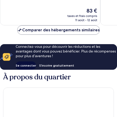
Excellen
10,
686 avis
Bien,
Le
83 €
37 avis
nouveau
taxes et frais compris
prix
11 août - 12 août
est
de
Comparer des hébergements similaires
83 €
Connectez-vous pour découvrir les réductions et les
avantages dont vous pouvez bénéficier. Plus de récompenses
pour plus d’aventures !
Se connecter
S’inscrire gratuitement
À propos du quartier