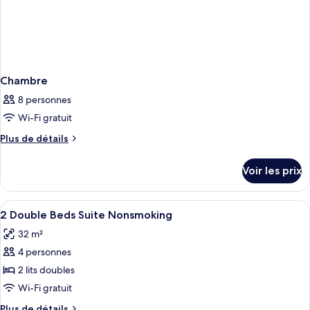
Chambre
8 personnes
Wi-Fi gratuit
Plus
Plus de détails
de
détails
Voir les prix
sur
le
type
Afficher
Une chambre d’hôtel avec deux lits, un
5
de
2 Double Beds Suite Nonsmoking
toutes
chambre
32 m²
Chambre
les
4 personnes
photos
pour
2 lits doubles
ce
Wi-Fi gratuit
type
Plus
Plus de détails