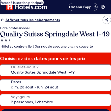
Passer à la section principale
Obtenir l’appli
Afficher tous les hébergements
Hôte professionnel
Quality Suites Springdale West I-49
Hébergement
2.5 étoiles
Hôtel au centre-ville à Springdale avec une piscine couverte
Choisissez des dates pour voir les prix
Où allez-vous ?
Dates
Voyageurs