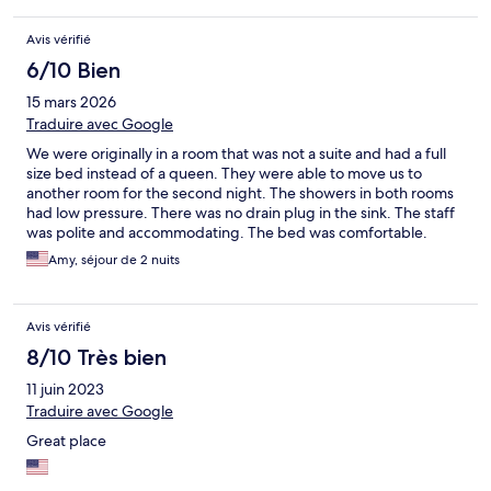
Avis vérifié
6/10 Bien
15 mars 2026
Traduire avec Google
We were originally in a room that was not a suite and had a full
size bed instead of a queen. They were able to move us to
another room for the second night. The showers in both rooms
had low pressure. There was no drain plug in the sink. The staff
was polite and accommodating. The bed was comfortable.
Location is close to everything you need. Nice to be between
Amy, séjour de 2 nuits
Fayetteville and Rogers.
Avis vérifié
8/10 Très bien
11 juin 2023
Traduire avec Google
Great place