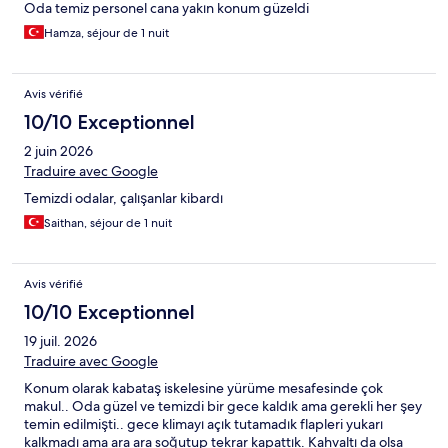
Oda temiz personel cana yakın konum güzeldi
Hamza, séjour de 1 nuit
Avis vérifié
10/10 Exceptionnel
2 juin 2026
Traduire avec Google
Temizdi odalar, çalışanlar kibardı
Saithan, séjour de 1 nuit
Avis vérifié
10/10 Exceptionnel
19 juil. 2026
Traduire avec Google
Konum olarak kabataş iskelesine yürüme mesafesinde çok
makul.. Oda güzel ve temizdi bir gece kaldık ama gerekli her şey
temin edilmişti.. gece klimayı açık tutamadık flapleri yukarı
kalkmadı ama ara ara soğutup tekrar kapattık. Kahvaltı da olsa