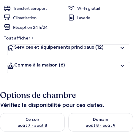
cœur
é
b
Transfert aéroport
Wi-Fi gratuit
e
r
Climatisation
Laverie
g
Réception 24 h/24
e
m
Tout afficher
e
n
Services et équipements principaux
(12)
t
s
Comme à la maison
(6)
l
e
s
m
Options de chambre
i
e
u
Vérifiez la disponibilité pour ces dates.
x
Vérifier la disponibilité pour ce soir août 7 - août 8
Vérifier la disponibilité pour 
n
Ce soir
Demain
o
août 7 - août 8
août 8 - août 9
t