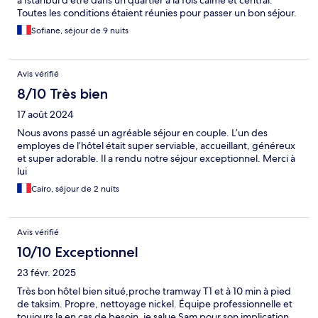
à Istanbul d’être dans un quartier à la fois calme et central.
Toutes les conditions étaient réunies pour passer un bon séjour.
Je recommande fortement cet hôtel et je reviendrais pour un
Sofiane, séjour de 9 nuits
séjour à Istanbul.
Avis vérifié
8/10 Très bien
17 août 2024
Nous avons passé un agréable séjour en couple. L’un des
employes de l’hôtel était super serviable, accueillant, généreux
et super adorable. Il a rendu notre séjour exceptionnel. Merci à
lui
Cairo, séjour de 2 nuits
Avis vérifié
10/10 Exceptionnel
23 févr. 2025
Très bon hôtel bien situé,proche tramway T1 et à 10 min à pied
de taksim. Propre, nettoyage nickel. Équipe professionnelle et
toujours la en cas de besoin, je salue Sam pour son implication.