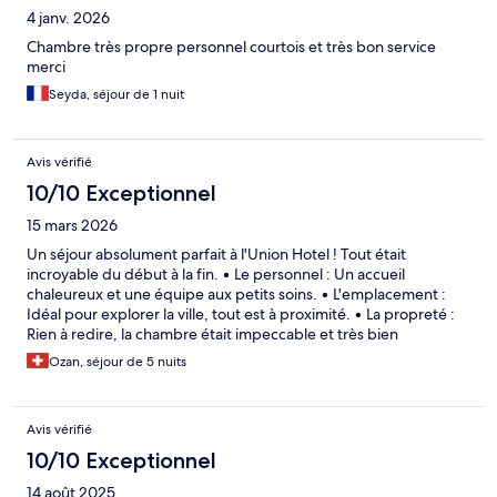
4 janv. 2026
Chambre très propre personnel courtois et très bon service
merci
Seyda, séjour de 1 nuit
Avis vérifié
10/10 Exceptionnel
15 mars 2026
Un séjour absolument parfait à l'Union Hotel ! Tout était
incroyable du début à la fin. • Le personnel : Un accueil
chaleureux et une équipe aux petits soins. • L'emplacement :
Idéal pour explorer la ville, tout est à proximité. • La propreté :
Rien à redire, la chambre était impeccable et très bien
entretenue. Je recommande vivement cet établissement et j'y
Ozan, séjour de 5 nuits
retournerai sans hésiter
Avis vérifié
10/10 Exceptionnel
14 août 2025