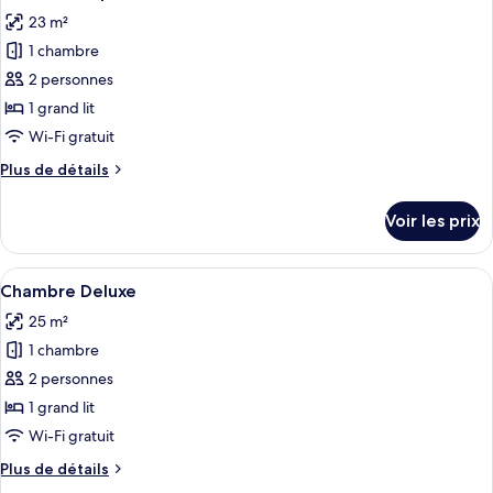
toutes
chambre
23 m²
Chambre
les
Standard
1 chambre
photos
pour
2 personnes
ce
1 grand lit
type
Wi-Fi gratuit
de
Plus
Plus de détails
chambre :
de
Chambre
détails
Voir les prix
sur
Supérieure
le
type
Afficher
Une chambre d’hôtel avec un lit, un bu
11
de
Chambre Deluxe
toutes
chambre
25 m²
Chambre
les
Supérieure
1 chambre
photos
pour
2 personnes
ce
1 grand lit
type
Wi-Fi gratuit
de
Plus
Plus de détails
chambre :
de