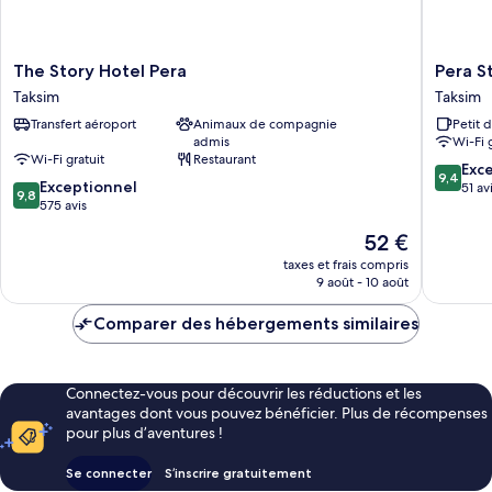
4-
5
The
Pera
The Story Hotel Pera
Pera S
Story
Star
Taksim
Taksim
Hotel
Hotel
Transfert aéroport
Animaux de compagnie
Petit 
Pera
Taksim
admis
Wi-Fi 
Taksim
Wi-Fi gratuit
Restaurant
9.4
Exc
9,4
9.8
Exceptionnel
sur
51 av
9,8
sur
575 avis
10,
10,
Exceptio
Le
52 €
Exceptionnel,
51 avis
nouveau
575 avis
taxes et frais compris
prix
9 août - 10 août
est
de
Comparer des hébergements similaires
52 €
Connectez-vous pour découvrir les réductions et les
avantages dont vous pouvez bénéficier. Plus de récompenses
pour plus d’aventures !
Se connecter
S’inscrire gratuitement