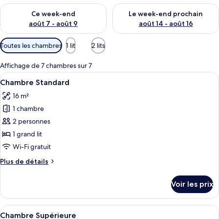
é
Vérifier la disponibilité pour ce week-end août 7 - août 9
Vérifier la disponibilité pour 
s
Ce week-end
Le week-end prochain
août 7 - août 9
août 14 - août 16
p
a
Filtres
Toutes les chambres
1 lit
2 lits
r
disponibles
pour
l
Affichage de 7 chambres sur 7
les
e
Afficher
Une chambre d’hôtel moderne dotée d’u
5
Chambre Standard
chambres
s
toutes
16 m²
les
v
1 chambre
o
photos
y
pour
2 personnes
a
ce
1 grand lit
g
type
e
Wi-Fi gratuit
u
de
Plus
Plus de détails
r
chambre :
de
s
Chambre
détails
Voir les prix
sur
Standard
le
type
Afficher
Une chambre d’hôtel moderne équipée d’
5
de
Chambre Supérieure