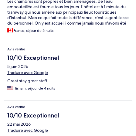
Les chambres sont propres et bien aménagées, de l'eau
embouteillée est fournie tous les jours. L'hôtel est à 1 minute du
tramway qui nous amène aux principaux lieux touristiques
d'Istanbul. Mais ce qui fait toute la différence, c'est la gentillesse
du personnel. On y est accueilli comme jamais nous n'avons été
accueillie dans un autre hôtel, les propriétaires travaillent sur
France, séjour de 6 nuits
place et choisissent des employés a leur image, d'une
serviabilité incomparable. Une mention à Ardalane, Sam et
Meriem (la dame de la réception). Par exemple, le propriétaire
Avis vérifié
Jamal a demandé à un employé de nous accompagner au
tramway pour acheter notre passe. Lors de notre départ après
10/10 Exceptionnel
un séjour de 6 jours, c'était presque comme quitter des amis. Je
5 juin 2026
recommande chaudement cet hôtel.
Traduire avec Google
Great stay great staff
Hisham, séjour de 4 nuits
Avis vérifié
10/10 Exceptionnel
22 mai 2026
Traduire avec Google