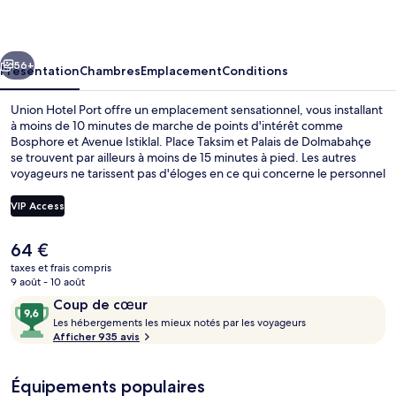
Port
cédent
Suivant
56+
Présentation
Chambres
Emplacement
Conditions
Union Hotel Port offre un emplacement sensationnel, vous installant
à moins de 10 minutes de marche de points d'intérêt comme
Bosphore et Avenue Istiklal. Place Taksim et Palais de Dolmabahçe
se trouvent par ailleurs à moins de 15 minutes à pied. Les autres
voyageurs ne tarissent pas d'éloges en ce qui concerne le personnel
attentionné et la présentation générale. Les transports publics sont
rapidement accessibles à pied : Station de métro Fındıklı se situe à
VIP Access
quelques pas et Station de métro Kabataş, à 7 min de marche à
peine.
Le
64 €
Chambre Luxe, 1 chambre | Draps en cot
prix
taxes et frais compris
actuel
9 août - 10 août
est
Avis
9,6
Coup de cœur
de
voyageurs
L
sur
Les hébergements les mieux notés par les voyageurs
64 €.
e
Afficher 935 avis
10,
s
Coup
de
Équipements populaires
h