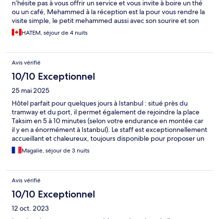
n’hésite pas à vous offrir un service et vous invite à boire un thé
ou un café, Mehammed à la réception est la pour vous rendre la
visite simple, le petit mehammed aussi avec son sourire et son
service qui est la pour vous assister est très aimable. J’adore cet
HATEM, séjour de 4 nuits
hôtel et je reviendrai sans doute une autre fois
Avis vérifié
10/10 Exceptionnel
25 mai 2025
Hôtel parfait pour quelques jours à Istanbul : situé près du
tramway et du port, il permet également de rejoindre la place
Taksim en 5 à 10 minutes (selon votre endurance en montée car
il y en a énormément à Istanbul). Le staff est exceptionnellement
accueillant et chaleureux, toujours disponible pour proposer un
café ou un thé, des recommandations quant aux endroits où
Magalie, séjour de 3 nuits
manger, ou encore réserver un taxi (à un prix fixe, ce qui n’est
pas négligeable vu les bouchons qu’il peut y avoir à Istanbul)
pour le trajet jusqu’à l’aéroport. La chambre que nous occupions
Avis vérifié
n’était pas très grande mais honnêtement suffisante vu que
nous n’y passions que la nuit. Je n’hésiterai pas à y séjourner de
10/10 Exceptionnel
nouveau !
12 oct. 2023