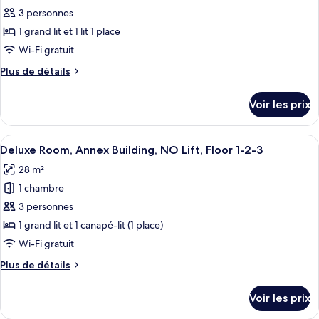
1
pour
3 personnes
chambre
ce
1 grand lit et 1 lit 1 place
type
Wi-Fi gratuit
de
Plus
Plus de détails
chambre :
de
Chambre
détails
Voir les prix
sur
Familiale
le
type
Afficher
Une chambre d’hôtel moderne, dotée d’
6
de
Deluxe Room, Annex Building, NO Lift, Floor 1-2-3
toutes
chambre
28 m²
Chambre
les
Familiale
1 chambre
photos
pour
3 personnes
ce
1 grand lit et 1 canapé-lit (1 place)
type
Wi-Fi gratuit
de
Plus
Plus de détails
chambre :
de
Deluxe
détails
Voir les prix
sur
Room,
le