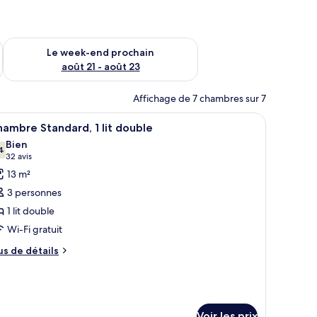
-end août 14 - août 16
Vérifier la disponibilité pour le week-end prochain août 21 - 
Le week-end prochain
août 21 - août 23
Affichage de 7 chambres sur 7
, une tête de lit et un fauteuil roulant, dans une pièce dont le sol est en bois e
fficher
Une chambre d’hôtel avec un lit, une étagère 
10
ambre Standard, 1 lit double
outes
Bien
s
4
7,4 sur 10
(32 avis)
32 avis
hotos
13 m²
our
3 personnes
e
1 lit double
ype
Wi-Fi gratuit
e
hambre :
us
us de détails
e
hambre
tails
tandard,
r
t
pe
Voir les prix