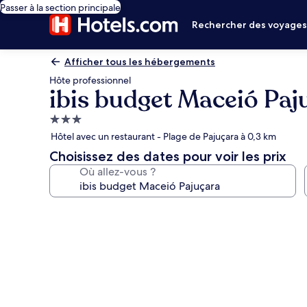
Passer à la section principale
Rechercher des voyage
Afficher tous les hébergements
Hôte professionnel
ibis budget Maceió Paj
Hébergement
3.0 étoiles
Hôtel avec un restaurant - Plage de Pajuçara à 0,3 km
Choisissez des dates pour voir les prix
Où allez-vous ?
Galerie
photos
de
l’hébergement
ibis