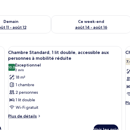
sponibilité pour demain août 11 - août 12
Vérifier la disponibilité pour ce week
Demain
Ce week-end
ût 11 - août 12
août 14 - août 16
ce, accessible aux personnes à mobilité réduite | Wi-Fi gratuit, draps fournis
Afficher
Un lit simple avec du linge de lit blanc
A
7
Chambre Standard, 1 lit double, accessible aux
Ch
toutes
t
personnes à mobilité réduite
les
le
7,
Exceptionnel
10,0
photos
p
10,0 sur 10
(2 avis)
2 avis
pour
p
18 m²
ce
c
1 chambre
type
t
2 personnes
de
d
1 lit double
chambre :
c
Pl
Pl
Wi-Fi gratuit
d
Chambre
C
dé
Standard,
S
Plus
Plus de détails
su
de
1
1
le
détails
lit
li
ty
x
Voir les prix