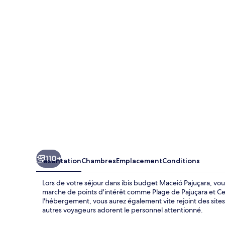
budget
Maceió
Pajuçara
110+
Présentation
Chambres
Emplacement
Conditions
Lors de votre séjour dans ibis budget Maceió Pajuçara, vo
marche de points d'intérêt comme Plage de Pajuçara et Ce
l'hébergement, vous aurez également vite rejoint des site
autres voyageurs adorent le personnel attentionné.