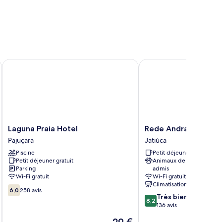
ith
nibar)
Laguna Praia Hotel
Rede Andrade Porto M
Laguna
Rede
Laguna Praia Hotel
Rede Andrade Porto
Praia
Andrade
Pajuçara
Jatiúca
Hotel
Porto
Piscine
Petit déjeuner gratuit
Pajuçara
Mar
Petit déjeuner gratuit
Animaux de compagnie
Jatiúca
Parking
admis
Wi-Fi gratuit
Wi-Fi gratuit
Climatisation
6.0
6,0
258 avis
8.2
Très bien
sur
8,2
sur
136 avis
10,
10,
258 avis
Le