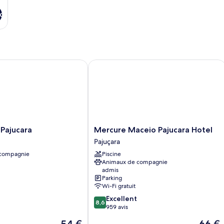
Minibar)
(w
x
Mi
ajucara
Mercure Maceio Pajucara Hotel
Mercure
 Pajucara
Mercure Maceio Pajucara Hotel
Maceio
Pajuçara
Pajucara
 compagnie
Piscine
Hotel
Animaux de compagnie
Pajuçara
admis
Parking
Wi-Fi gratuit
8.6
Excellent
8,6
sur
959 avis
10,
Le
Le