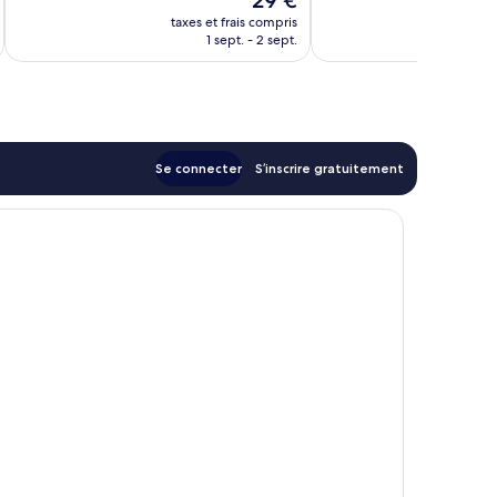
29 €
Très
u
nouveau
bien,
taxes et frais compris
tax
prix
1 sept. - 2 sept.
136 avis
est
de
29 €
Se connecter
S’inscrire gratuitement