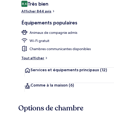
Avis
Très bien
8,4
8,4 sur 10
voyageurs
Afficher 844 avis
Réception
Équipements populaires
Animaux de compagnie admis
Wi-Fi gratuit
Chambres communicantes disponibles
Tout afficher
Services et équipements principaux
(12)
Comme à la maison
(6)
Options de chambre