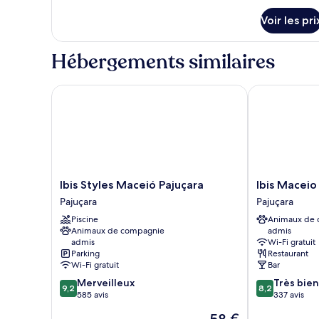
détails
de
Voir les pri
sur
chambre :
le
Chambre,
type
Hébergements similaires
1
de
chambre
lit
Chambre,
Ibis Styles Maceió Pajuçara
Ibis Maceio P
double
1
lit
double
Ibis
Ibis
Ibis Styles Maceió Pajuçara
Ibis Maceio
Styles
Maceio
Pajuçara
Pajuçara
Maceió
Pajucara
Piscine
Animaux de
Pajuçara
Pajuçara
Animaux de compagnie
admis
Pajuçara
admis
Wi-Fi gratuit
Parking
Restaurant
Wi-Fi gratuit
Bar
9.2
8.2
Merveilleux
Très bien
9,2
8,2
sur
sur
585 avis
337 avis
10,
10,
Le