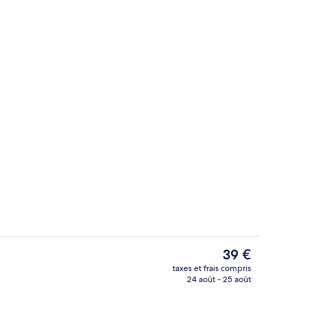
Chambre, 2 lits doubles, chambres com
Le
39 €
prix
taxes et frais compris
actuel
24 août - 25 août
Extérieur
est
de