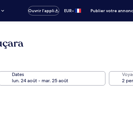
•
s
Ouvrir l’appli
EUR
Publier votre annon
uçara
Dates
Voya