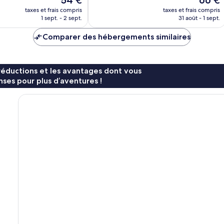
54 €
66 €
Excellent,
nouveau
nouvea
959 avis
taxes et frais compris
taxes et frais compris
prix
prix
1 sept. - 2 sept.
31 août - 1 sept.
est
est
de
de
Comparer des hébergements similaires
54 €
66 €
réductions et les avantages dont vous
ses pour plus d’aventures !