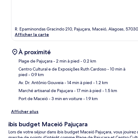
R. Epaminondas Gracindo 210, Pajuçara, Maceió, Alagoas, 5703
Afficher la carte
À proximité
Plage de Pajuçara
- 2 min à pied
- 0.2 km
Centro Cultural e de Exposições Ruth Cardoso
- 10 min à
pied
- 0.9 km
Car
Av. Dr. Antônio Gouveia
- 14 min à pied
- 1.2 km
Marché artisanal de Pajuçara
- 17 min à pied
- 1.5 km
Port de Maceió
- 3 min en voiture
- 1.9 km
Afficher plus
ibis budget Maceió Pajuçara
Lors de votre séjour dans ibis budget Maceió Pajuçara, vous jouire
marche de points d'intérêt comme Plage de Pajuçara et Centro Cult