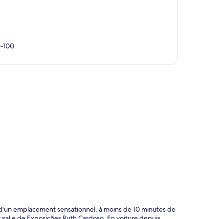
0-100
te
z d'un emplacement sensationnel, à moins de 10 minutes de
ural e de Exposições Ruth Cardoso. En voiture depuis