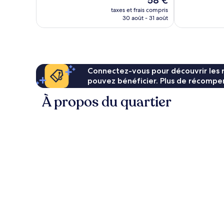
58 €
Merveilleux,
Très
nouveau
585 avis
bien,
taxes et frais compris
prix
30 août - 31 août
337 avis
est
de
58 €
Connectez-vous pour découvrir les 
pouvez bénéficier. Plus de récompen
À propos du quartier