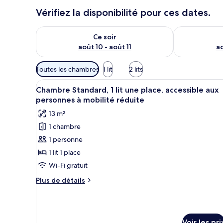
Vérifiez la disponibilité pour ces dates.
Vérifier la disponibilité pour ce soir août 10 - août 11
Vérifier la di
Ce soir
août 10 - août 11
ao
Filtres
Toutes les chambres
1 lit
2 lits
disponibles
Afficher
Chambre Standard, 1 lit une pla
pour
10
Chambre Standard, 1 lit une place, accessible aux
toutes
les
personnes à mobilité réduite
les
chambres
13 m²
photos
1 chambre
pour
1 personne
ce
type
1 lit 1 place
de
Wi-Fi gratuit
chambre :
Plus
Plus de détails
Chambre
de
Standard,
détails
sur
1
le
lit
Voir les pri