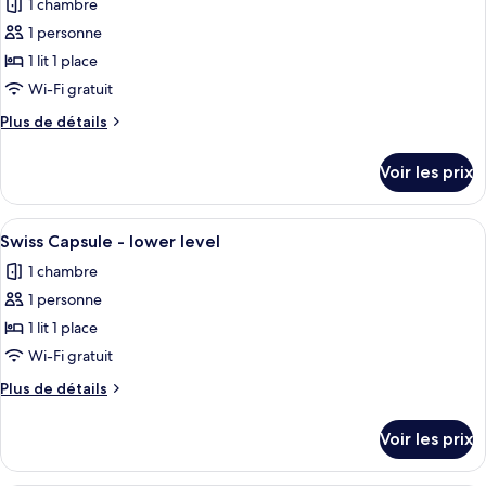
1 chambre
les
1 personne
photos
pour
1 lit 1 place
ce
Wi-Fi gratuit
type
Plus
Plus de détails
de
de
chambre :
détails
Voir les prix
sur
Swiss
le
Capsule
type
Afficher
Un wagon de train équipé de comparti
-
17
de
Swiss Capsule - lower level
toutes
chambre
upper
1 chambre
Swiss
les
level
Capsule
1 personne
photos
-
pour
1 lit 1 place
upper
ce
level
Wi-Fi gratuit
type
Plus
Plus de détails
de
de
chambre :
détails
Voir les prix
sur
Swiss
le
Capsule
type