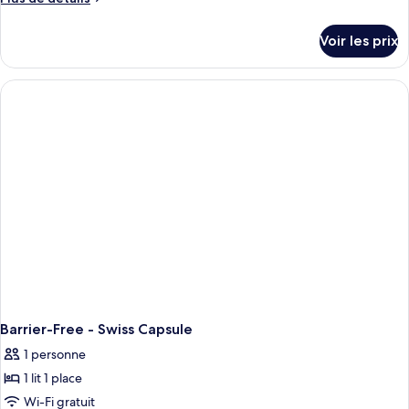
de
de
chambre :
détails
Voir les prix
sur
Wheelchair
le
friendly
type
-
de
chambre
Swiss
Wheelchair
Capsule
friendly
-
Swiss
Capsule
Barrier-Free - Swiss Capsule
1 personne
1 lit 1 place
Wi-Fi gratuit