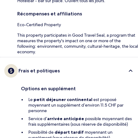
Hotelbar - bar sur place. Ouvert tous les jours.
Récompenses et affiliations
Eco-Certified Property
This property participates in Good Travel Seal, a program that
measures the property's impact on one or more of the
following: environment, community, cultural-heritage, the local
economy.
Frais et politiques
Options en supplément
Le
petit déjeuner continental
est proposé
moyennant un supplément d’environ 11.5 CHF par
personne
Service d’
arrivée anticipée
possible moyennant des
frais supplémentaires (sous réserve de disponibilité)
Possibilité de
départ tardif
moyennant un
supplément (sous réserve de disponibilité)