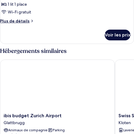
1 lit 1 place
Wi-Fi gratuit
Plus
Plus de détails
de
détails
Voir les prix
sur
le
type
Hébergements similaires
de
chambre
ibis budget Zurich Airport
Swiss Sta
Female
Only
-
Swiss
Capsule
(upper
level)
ibis
Swiss
ibis budget Zurich Airport
Swiss S
budget
Star
Glattbrugg
Kloten
Zurich
Zurich
Animaux de compagnie
Parking
Laveri
Airport
Airport