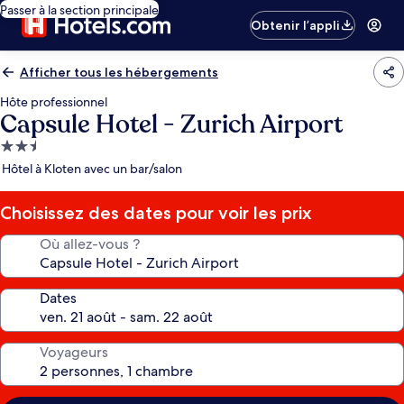
Passer à la section principale
Obtenir l’appli
Afficher tous les hébergements
Hôte professionnel
Capsule Hotel - Zurich Airport
Hébergement
2.5 étoiles
Hôtel à Kloten avec un bar/salon
Choisissez des dates pour voir les prix
Où allez-vous ?
Dates
Voyageurs