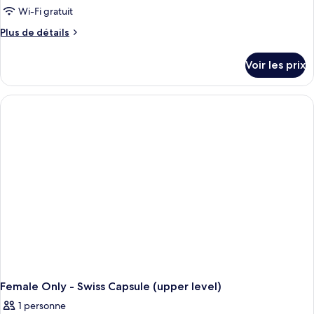
Wi-Fi gratuit
Plus
Plus de détails
de
détails
Voir les prix
sur
le
type
de
chambre
Female
Only
-
Swiss
Capsule
(lower
level)
Female Only - Swiss Capsule (upper level)
1 personne