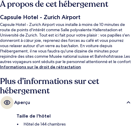
À propos de cet hébergement
Capsule Hotel - Zurich Airport
Capsule Hotel - Zurich Airport vous installe à moins de 10 minutes de
route de points d'intérêt comme Salle polyvalente Hallenstadion et
Université de Zurich. Tout est ici fait pour votre plaisir : vos papilles s'en
donneront à cœur joie, reprenez des forces au café et vous pourrez
vous relaxer autour d'un verre au bar/salon. En voiture depuis
l'hébergement, il ne vous faudra qu'une dizaine de minutes pour
rejoindre des sites comme Musée national suisse et Bahnhofstrasse.Les
autres voyageurs sont séduits par le personnel attentionné et le confort
des salles de bain. L'hébergement se situe à une très courte distance à
Informations sur le droit de rétractation
pied des transports publics : Arrêt de tramway de l’aéroport de Zurich
se trouve à 5 min et Arrêt de tram Zurich Flughafen, Fracht, à 8 min.
Plus d’informations sur cet
hébergement
Aperçu
Taille de l'hôtel
Hôtel de 144 chambres