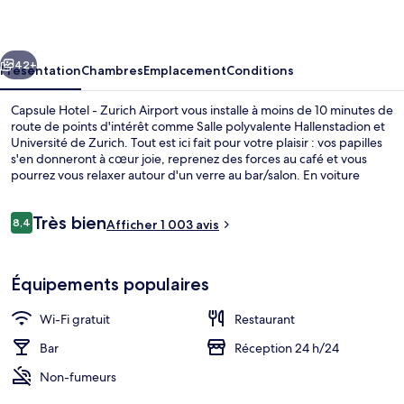
-
Zurich
cédent
Suivant
Airport
42+
Présentation
Chambres
Emplacement
Conditions
Capsule Hotel - Zurich Airport vous installe à moins de 10 minutes de
route de points d'intérêt comme Salle polyvalente Hallenstadion et
Université de Zurich. Tout est ici fait pour votre plaisir : vos papilles
s'en donneront à cœur joie, reprenez des forces au café et vous
pourrez vous relaxer autour d'un verre au bar/salon. En voiture
depuis l'hébergement, il ne vous faudra qu'une dizaine de minutes
pour rejoindre des sites comme Musée national suisse et
Avis
Très bien
Bahnhofstrasse.Les autres voyageurs sont séduits par le personnel
8,4
Afficher 1 003 avis
8,4 sur 10
voyageurs
attentionné et le confort des salles de bain. L'hébergement se situe
à une très courte distance à pied des transports publics : Arrêt de
Salon du hall
tramway de l’aéroport de Zurich se trouve à 5 min et Arrêt de tram
Équipements populaires
Zurich Flughafen, Fracht, à 8 min.
Wi-Fi gratuit
Restaurant
Bar
Réception 24 h/24
Non-fumeurs