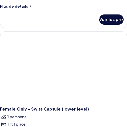
Plus
Plus de détails
de
détails
Voir les prix
sur
le
type
de
chambre
Barrier-
Free
-
Swiss
Capsule
Female Only - Swiss Capsule (lower level)
1 personne
1 lit 1 place