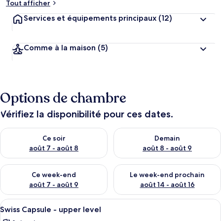
Tout afficher
Services et équipements principaux
(12)
Comme à la maison
(5)
Options de chambre
Vérifiez la disponibilité pour ces dates.
Vérifier la disponibilité pour ce soir août 7 - août 8
Vérifier la disponibilité pour 
Ce soir
Demain
août 7 - août 8
août 8 - août 9
Vérifier la disponibilité pour ce week-end août 7 - août 9
Vérifier la disponibilité pour 
Ce week-end
Le week-end prochain
août 7 - août 9
août 14 - août 16
Afficher
Un wagon de train équipé de comparti
17
Swiss Capsule - upper level
toutes