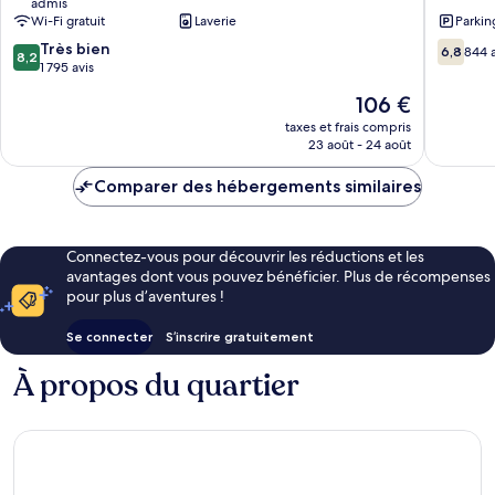
admis
Glattbrugg
Kloten
Wi-Fi gratuit
Laverie
Parkin
8.2
6.8
Très bien
6,8
844 a
8,2
sur
sur
1 795 avis
10,
10,
Le
106 €
Très
844 avis
nouveau
bien,
taxes et frais compris
prix
23 août - 24 août
1 795 avis
est
de
Comparer des hébergements similaires
106 €
Connectez-vous pour découvrir les réductions et les
avantages dont vous pouvez bénéficier. Plus de récompenses
pour plus d’aventures !
Se connecter
S’inscrire gratuitement
À propos du quartier