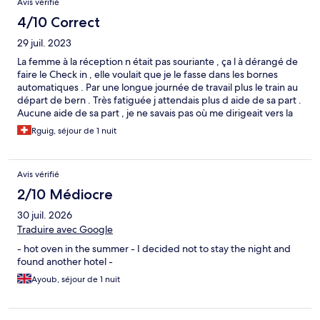
Avis vérifié
4/10 Correct
29 juil. 2023
La femme à la réception n était pas souriante , ça l à dérangé de
faire le Check in , elle voulait que je le fasse dans les bornes
automatiques . Par une longue journée de travail plus le train au
départ de bern . Très fatiguée j attendais plus d aide de sa part .
Aucune aide de sa part , je ne savais pas où me dirigeait vers la
capsule . Dommage tout est bien organisé et joli propre .
Rguig, séjour de 1 nuit
Avis vérifié
2/10 Médiocre
30 juil. 2026
Traduire avec Google
- hot oven in the summer - I decided not to stay the night and
found another hotel -
Ayoub, séjour de 1 nuit