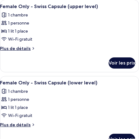
Afficher
Un intérieur moderne avec de grandes 
-
22
de
Female Only - Swiss Capsule (upper level)
toutes
chambre
lower
1 chambre
Swiss
les
level
Capsule
1 personne
photos
-
pour
1 lit 1 place
lower
ce
level
Wi-Fi gratuit
type
Plus
Plus de détails
de
de
chambre :
détails
Voir les prix
sur
Female
le
Only
type
Afficher
Un intérieur moderne avec de grandes 
-
20
de
Female Only - Swiss Capsule (lower level)
toutes
chambre
Swiss
1 chambre
Female
les
Capsule
Only
1 personne
photos
(upper
-
pour
1 lit 1 place
level)
Swiss
ce
Capsule
Wi-Fi gratuit
(upper
type
Plus
Plus de détails
level)
de
de
chambre :
détails