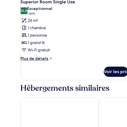
9
de
Superior Room Single Use
toutes
chambre
Exceptionnel
Deluxe
les
10,0
10,0 sur 10
(1 avis)
1 avis
room
photos
26 m²
pour
1 chambre
ce
1 personne
type
1 grand lit
de
Wi-Fi gratuit
chambre :
Superior
Plus
Plus de détails
Room
de
détails
Single
Voir les pri
sur
Use
le
type
Hébergements similaires
de
chambre
Superior
Hotel Vincci Baixa
1904 Benfica 
Room
Single
Use