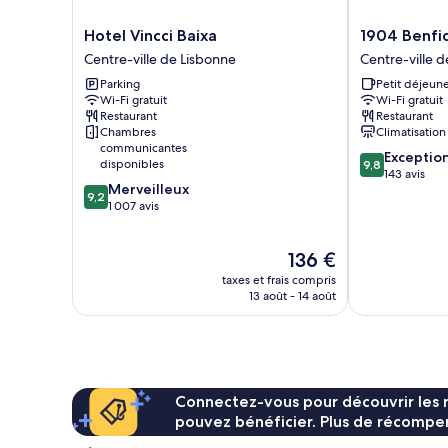
Hotel
1904
Hotel Vincci Baixa
1904 Benfic
Vincci
Benfica
Centre-ville de Lisbonne
Centre-ville 
Baixa
Hotel
Parking
Petit déjeune
Centre-
FLH
Wi-Fi gratuit
Wi-Fi gratuit
ville
Hotels
Restaurant
Restaurant
de
Centre-
Chambres
Climatisation
Lisbonne
ville
communicantes
9.8
Exceptio
de
disponibles
9,8
sur
143 avis
Lisbonne
9.2
Merveilleux
10,
9,2
sur
1 007 avis
Exceptionnel,
10,
143 avis
Merveilleux,
Le
136 €
1 007 avis
nouveau
taxes et frais compris
prix
13 août - 14 août
est
de
136 €
Connectez-vous pour découvrir les 
pouvez bénéficier. Plus de récompen