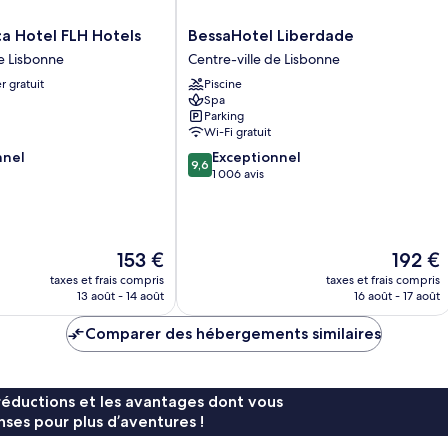
BessaHotel
a Hotel FLH Hotels
BessaHotel Liberdade
Liberdade
de Lisbonne
Centre-ville de Lisbonne
Centre-
r gratuit
Piscine
ville
Spa
de
Parking
Lisbonne
Wi-Fi gratuit
9.6
nnel
Exceptionnel
9,6
sur
1 006 avis
10,
Exceptionnel,
1 006 avis
Le
Le
153 €
192 €
nouveau
nouveau
taxes et frais compris
taxes et frais compris
prix
prix
13 août - 14 août
16 août - 17 août
est
est
de
de
Comparer des hébergements similaires
153 €
192 €
réductions et les avantages dont vous
ses pour plus d’aventures !