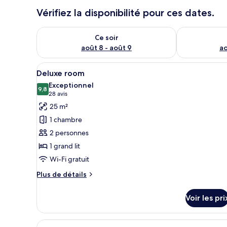
r
Vérifiez la disponibilité pour ces dates.
s
Vérifier la disponibilité pour ce soir août 8 - août 9
Vérifier la di
Ce soir
août 8 - août 9
ao
Afficher
Une chambre à coucher avec un 
10
Deluxe room
toutes
Exceptionnel
les
9,8
9,8 sur 10
(28 avis)
28 avis
photos
25 m²
pour
1 chambre
ce
2 personnes
type
1 grand lit
de
Wi-Fi gratuit
chambre :
Deluxe
Plus
Plus de détails
room
de
détails
Voir les pri
sur
le
type
Afficher
Une chambre d’hôtel moderne av