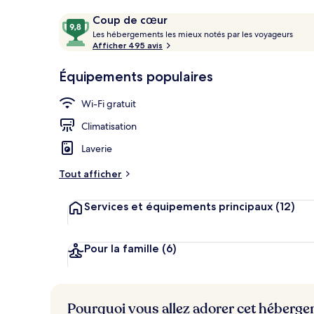
Petit déjeune
Avis
9,8
Coup de cœur
voyageurs
L
sur
Les hébergements les mieux notés par les voyageurs
e
Afficher 495 avis
10,
s
Coup
Équipements populaires
de
h
cœur
é
Wi-Fi gratuit
b
e
Climatisation
r
g
Laverie
e
m
Tout afficher
e
n
Services et équipements principaux
(12)
t
s
l
Pour la famille
(6)
e
s
m
Pourquoi vous allez adorer cet héberg
i