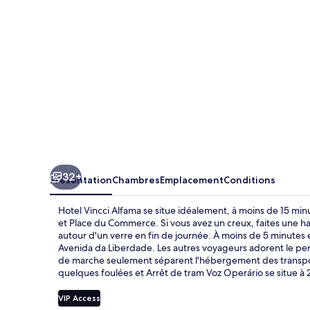
32+
Présentation
Chambres
Emplacement
Conditions
Hotel Vincci Alfama se situe idéalement, à moins de 15 m
et Place du Commerce. Si vous avez un creux, faites une ha
autour d'un verre en fin de journée. À moins de 5 minutes 
Avenida da Liberdade. Les autres voyageurs adorent le pe
de marche seulement séparent l'hébergement des transports
quelques foulées et Arrêt de tram Voz Operário se situe à 
VIP Access