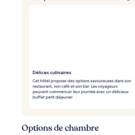
e
u
x
n
o
t
é
s
p
a
r
Délices culinaires
l
Cet hôtel propose des options savoureuses dans son
e
restaurant, son café et son bar. Les voyageurs
s
peuvent commencer leur journée avec un délicieux
buffet petit déjeuner.
v
o
y
a
g
Options de chambre
e
u