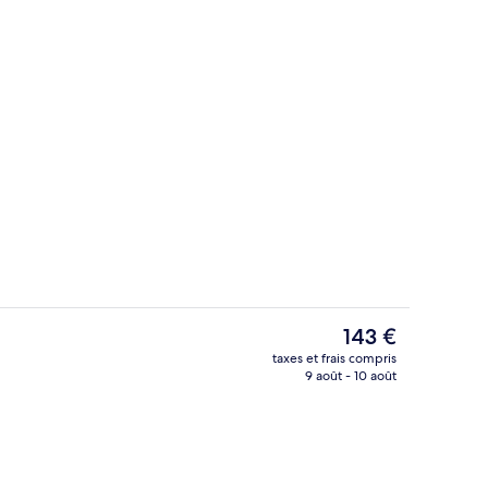
alité supérieure, minibar, coffres-forts dans les chambres
Extérieur
Le
143 €
prix
taxes et frais compris
actuel
9 août - 10 août
Restaurant
est
de
143 €.