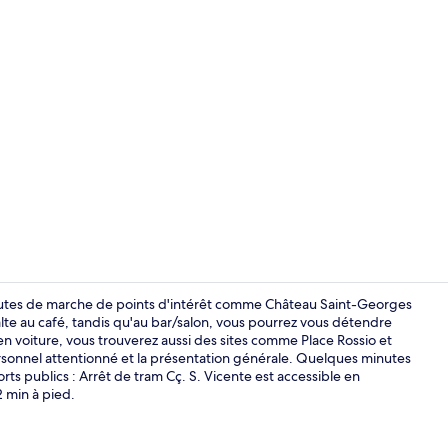
Literie de qu
inutes de marche de points d'intérêt comme Château Saint-Georges
lte au café, tandis qu'au bar/salon, vous pourrez vous détendre
en voiture, vous trouverez aussi des sites comme Place Rossio et
Bar lounge
rsonnel attentionné et la présentation générale. Quelques minutes
 publics : Arrêt de tram Cç. S. Vicente est accessible en
2 min à pied.