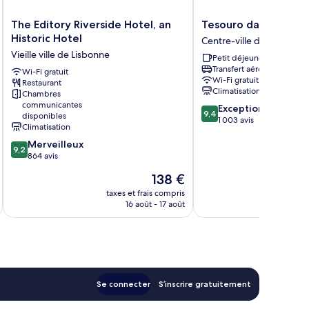
The
Tesouro
The Editory Riverside Hotel, an
Tesouro da Baixa by
Editory
da
Historic Hotel
Centre-ville de Lisbonne
Riverside
Baixa
Vieille ville de Lisbonne
Petit déjeuner gratuit
Hotel,
by
Transfert aéroport
an
Wi-Fi gratuit
Shiadu
Wi-Fi gratuit
Restaurant
Historic
Centre-
Climatisation
Chambres
Hotel
ville
communicantes
9.4
Exceptionnel
Vieille
de
9,4
disponibles
sur
1 003 avis
ville
Lisbonne
Climatisation
10,
de
9.2
Merveilleux
Exceptionnel,
Lisbonne
9,2
sur
864 avis
1 003 avis
10,
Le
138 €
Merveilleux,
nouveau
864 avis
taxes et frais compris
tax
prix
16 août - 17 août
est
de
138 €
Se connecter
S’inscrire gratuitement