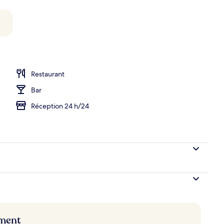
r buffet servi tous les jours en supplément
Restaurant
Bar
Réception 24 h/24
ement