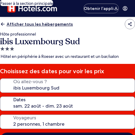
Passer à la section principale
Obtenir l’appli
Afficher tous les hébergements
Hôte professionnel
ibis Luxembourg Sud
Hébergement
3.0 étoiles
Hôtel en périphérie à Roeser avec un restaurant et un bar/salon
Choisissez des dates pour voir les prix
Où allez-vous ?
Dates
Voyageurs