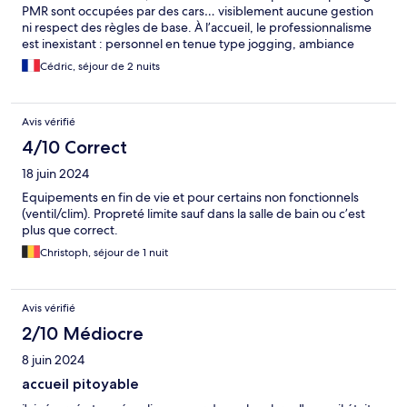
PMR sont occupées par des cars… visiblement aucune gestion
ni respect des règles de base. À l’accueil, le professionnalisme
est inexistant : personnel en tenue type jogging, ambiance
négligée, on se demande clairement où on met les pieds. La
Cédric, séjour de 2 nuits
chambre est une véritable déception : minuscule (j’ai vu des Ibis
Budget bien plus spacieux), et surtout sale, ce qui est
totalement inadmissible. La salle de bain est à peine utilisable :
Avis vérifié
extrêmement petite et surtout très sale. Clairement, le ménage
laisse à désirer. Le petit-déjeuner ne relève pas le niveau :
4/10 Correct
personnel désagréable, aucune attention pour les clients. On a
18 juin 2024
vraiment l’impression de déranger. Seul point positif : la literie,
correcte. Heureusement. Mais cela ne suffit absolument pas à
Equipements en fin de vie et pour certains non fonctionnels
compenser le reste. Pour résumer : cet établissement ne
(ventil/clim). Propreté limite sauf dans la salle de bain ou c’est
correspond en rien aux standards d’un Ibis “rouge”. C’est même
plus que correct.
difficile de comprendre comment il peut encore porter cette
Christoph, séjour de 1 nuit
enseigne. À fuir sans hésitation.
Avis vérifié
2/10 Médiocre
8 juin 2024
accueil pitoyable