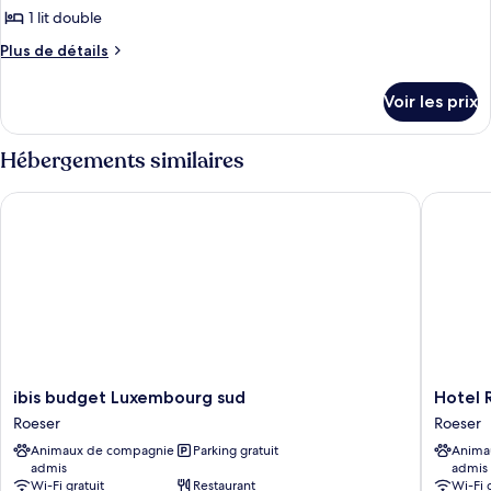
double
1
pour
1 lit double
lit
ce
double
Plus
Plus de détails
type
de
détails
de
Voir les prix
sur
chambre :
le
Chambre
type
Hébergements similaires
Double
de
chambre
Standard,
ibis budget Luxembourg sud
Hotel Re'
Chambre
1
Double
lit
Standard,
1
double
lit
double
ibis
Hotel
ibis budget Luxembourg sud
Hotel 
budget
Re'serst
Roeser
Roeser
Luxembourg
Roeser
Animaux de compagnie
Parking gratuit
Anima
sud
admis
admis
Roeser
Wi-Fi gratuit
Restaurant
Wi-Fi 