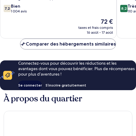
7.2
8.2
Bien
Trè
7,2
8,2
sur
sur
1 004 avis
110 a
10,
10,
Le
72 €
Bien,
Très
nouveau
1 004 avis
bien,
taxes et frais compris
prix
16 août - 17 août
110 avis
est
de
Comparer des hébergements similaires
72 €
Connectez-vous pour découvrir les réductions et les
avantages dont vous pouvez bénéficier. Plus de récompenses
pour plus d’aventures !
Se connecter
S’inscrire gratuitement
À propos du quartier