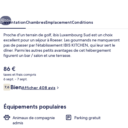
Sud
cédent
Suivant
30+
Présentation
Chambres
Emplacement
Conditions
Proche d'un terrain de golf, ibis Luxembourg Sud est un choix
excellent pour un séjour à Roeser. Les gourmands ne manqueront
pas de passer par l'établissement IBIS KITCHEN, qui leur sert le
dîner. Parmi les autres petits avantages de cet hébergement
figurent un bar / salon et une terrasse.
Le
86 €
prix
taxes et frais compris
actuel
6 sept. - 7 sept.
Dîner servi sur place
est
Avis
Bien
7,6
Afficher 408 avis
de
7,6 sur 10
voyageurs
86 €.
Équipements populaires
Animaux de compagnie
Parking gratuit
admis