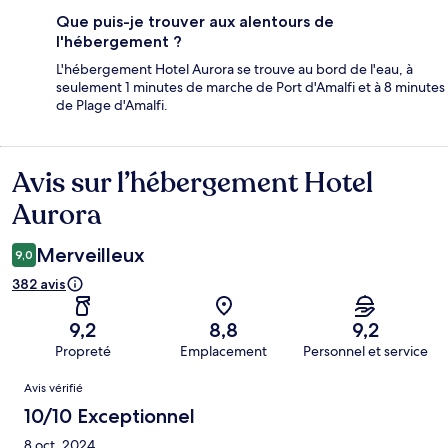
Que puis-je trouver aux alentours de
l'hébergement ?
L'hébergement Hotel Aurora se trouve au bord de l'eau, à
seulement 1 minutes de marche de Port d'Amalfi et à 8 minutes
de Plage d'Amalfi.
Avis sur l’hébergement Hotel
Avis
Aurora
Merveilleux
9,0
382 avis
9,2
8,8
9,2
Propreté
Emplacement
Personnel et service
Avis
Avis vérifié
10/10 Exceptionnel
8 oct. 2024