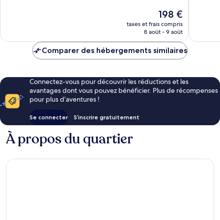
Exceptionnel,
Excellen
Le
198 €
108 avis
563 avis
nouveau
taxes et frais compris
prix
8 août - 9 août
est
de
Comparer des hébergements similaires
198 €
Connectez-vous pour découvrir les réductions et les
avantages dont vous pouvez bénéficier. Plus de récompenses
pour plus d’aventures !
Se connecter
S’inscrire gratuitement
À propos du quartier