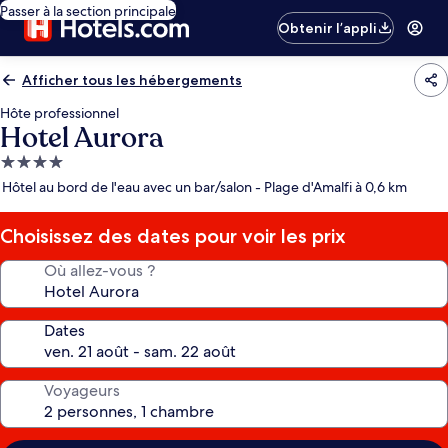
Passer à la section principale
Obtenir l’appli
Afficher tous les hébergements
Hôte professionnel
Hotel Aurora
Hébergement
4.0 étoiles
Hôtel au bord de l'eau avec un bar/salon - Plage d'Amalfi à 0,6 km
Choisissez des dates pour voir les prix
Où allez-vous ?
Dates
Voyageurs