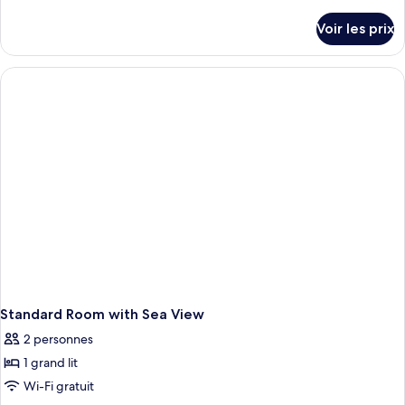
de
Chambre
détails
Voir les prix
sur
Deluxe
le
(External
type
Jacuzzi)
de
chambre
Chambre
Deluxe
(External
Jacuzzi)
Standard Room with Sea View
2 personnes
1 grand lit
Wi-Fi gratuit