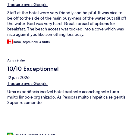
Traduire avec Google
Staff at the hotel were very friendly and helpful. It was nice to
be off to the side of the main busy-ness of the water but still off
the water. Bed was very hard. Great spread of options for
breakfast. The beach access was tucked into a cove which was
nice again if you like something less busy.
Ilana, séjour de 3 nuits
Avis vérifié
10/10 Exceptionnel
12 juin 2026
Traduire avec Google
Uma experiência incrível hotel bastante aconchegante tudo
muito limpo e organizado. As Pessoas muito simpática se gentis!
Super recomendo
Lucineia, séjour de 5 nuits