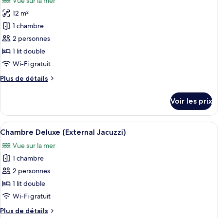
Vue sur la mer
Chambre
les
Mare)
Double
12 m²
photos
Standard
pour
1 chambre
(Senza
ce
Vista
2 personnes
Mare)
type
1 lit double
de
Wi-Fi gratuit
chambre :
Plus
Plus de détails
Chambre
de
Standard,
détails
Voir les prix
vue
sur
le
mer
type
Afficher
Chambre Deluxe (External Jacuzzi) | 
20
de
Chambre Deluxe (External Jacuzzi)
toutes
chambre
Vue sur la mer
Chambre
les
Standard,
1 chambre
photos
vue
pour
2 personnes
mer
ce
1 lit double
type
Wi-Fi gratuit
de
Plus
Plus de détails
chambre :