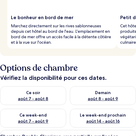
Le bonheur en bord de mer
Petit 
Marchez directement sur les rives sablonneuses
Cet hôte
depuis cet hôtel au bord de l'eau. L'emplacement en
produits
bord de mer offre un accès facile à la détente côtière
végétari
et à la vue sur l'océan.
culinair
Options de chambre
Vérifiez la disponibilité pour ces dates.
Vérifier la disponibilité pour ce soir août 7 - août 8
Vérifier la disponibilité pour 
Ce soir
Demain
août 7 - août 8
août 8 - août 9
Vérifier la disponibilité pour ce week-end août 7 - août 9
Vérifier la disponibilité pour 
Ce week-end
Le week-end prochain
août 7 - août 9
août 14 - août 16
Afficher
Minibar, coffres-forts dans les chambr
8