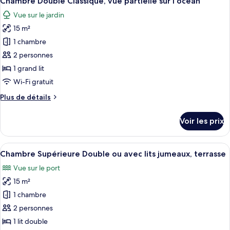
Chambre Double Classique, vue partielle sur l'océan
toutes
Vue sur le jardin
les
15 m²
photos
pour
1 chambre
ce
2 personnes
type
1 grand lit
de
Wi-Fi gratuit
chambre :
Plus
Plus de détails
Chambre
de
Double
détails
Voir les prix
Classique,
sur
le
vue
type
Afficher
Une chambre d’hôtel avec un lit, une ch
partielle
21
de
Chambre Supérieure Double ou avec lits jumeaux, terrasse
toutes
sur
chambre
Vue sur le port
Chambre
les
l'océan
Double
15 m²
photos
Classique,
pour
1 chambre
vue
ce
partielle
2 personnes
sur
type
1 lit double
l'océan