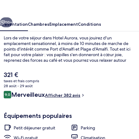
cédent
Suivant
110+
Présentation
Chambres
Emplacement
Conditions
Lors de votre séjour dans Hotel Aurora, vous jouirez d'un
emplacement sensationnel, à moins de 10 minutes de marche de
points d'intérêt comme Port d'Amalfi et Plage d'Amalfi. Tout est ici
fait pour votre plaisir : vos papilles s'en donneront à cœur joie,
reprenez des forces au café et vous pourrez vous relaxer autour
d'un verre au bar/salon. Parmi les avantages offerts par cet
hébergement : une terrasse et un jardin. Les autres voyageurs
Le
321 €
adorent le personnel attentionné.
prix
taxes et frais compris
actuel
28 août - 29 août
Chambre Deluxe (External Jacuzzi) | Mi
est
Avis
Merveilleux
9,0
Afficher 382 avis
de
9,0 sur 10
voyageurs
321 €.
Équipements populaires
Petit déjeuner gratuit
Parking
Wi-Fi gratuit
Climatisation