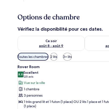
Options de chambre
Vérifiez la disponibilité pour ces dates.
Vérifier la disponibilité pour ce soir août 8 - août 9
Vérifier la di
Ce soir
août 8 - août 9
ao
Filtres
Toutes les chambres
2 lits
3+ lits
disponibles
Afficher
Une chambre d’hôtel avec deux l
pour
5
Rover Room
toutes
les
Excellent
les
8,8
chambres
8,8 sur 10
(125 avis)
125 avis
photos
Vue sur la ville
pour
1 chambre
ce
3 personnes
type
1 très grand lit et 1 futon (1 place) OU 2 lits 1 place et 1 fu
de
(1 place)
chambre :