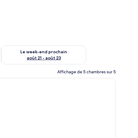
-end août 14 - août 16
Vérifier la disponibilité pour le week-end prochain août 21 - 
Le week-end prochain
août 21 - août 23
Affichage de 5 chambres sur 5
ichée sur le mur.
bureau, une chaise, une vue sur la ville et une citation inspirante affichée su