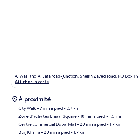
Al Wasl and Al Safa road-junction, Sheikh Zayed road, PO Box 1
Afficher la carte
À proximité
City Walk
- 7 min à pied
- 0.7 km
Zone d'activités Emaar Square
- 18 min à pied
- 1.6 km
Car
Centre commercial Dubai Mall
- 20 min à pied
- 1.7 km
Burj Khalifa
- 20 min à pied
- 1.7 km