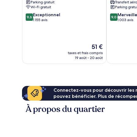
Parking gratuit
Transfert aér
économique
Wi-Fi gratuit
Parking gratu
DIFC
9.6
9.0
Exceptionnel
Merveill
9,6
9,0
sur
sur
1 155 avis
1 003 avis
10,
10,
Exceptionnel,
Merveilleux,
1 155 avis
1 003 avis
Le
51 €
nouveau
taxes et frais compris
prix
19 août - 20 août
est
de
51 €
Connectez-vous pour découvrir les 
pouvez bénéficier. Plus de récompen
À propos du quartier