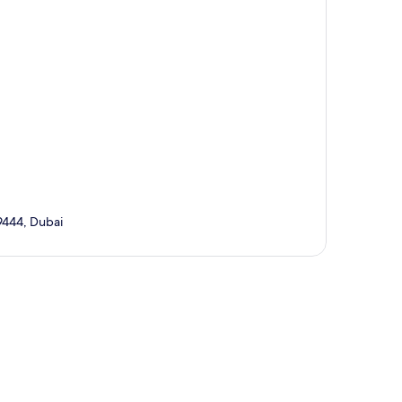
19444, Dubai
te