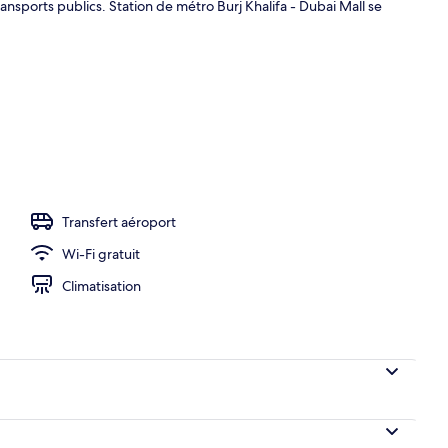
nsports publics. Station de métro Burj Khalifa - Dubai Mall se
ieure, parasols de plage, chaises longues
Transfert aéroport
Wi-Fi gratuit
Climatisation