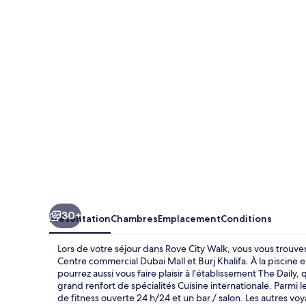
City
Walk
30+
Présentation
Chambres
Emplacement
Conditions
Lors de votre séjour dans Rove City Walk, vous vous trouv
Centre commercial Dubai Mall et Burj Khalifa. À la piscine 
pourrez aussi vous faire plaisir à l'établissement The Daily, 
grand renfort de spécialités Cuisine internationale. Parmi 
de fitness ouverte 24 h/24 et un bar / salon. Les autres v