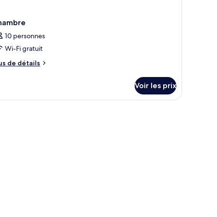
hambre
10 personnes
Wi-Fi gratuit
us
us de détails
e
tails
Voir les prix
r
pe
e
hambre
hambre