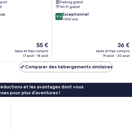
oport
Parking gratuit
it
Wi-Fi gratuit
9.4
eux
Exceptionnel
9,4
sur
1 000 avis
10,
Exceptionnel,
1 000 avis
Le
Le
55 €
36 €
nouveau
nouvea
taxes et frais compris
taxes et frais compris
prix
prix
17 août - 18 août
19 août - 20 août
est
est
de
de
Comparer des hébergements similaires
55 €
36 €
réductions et les avantages dont vous
ses pour plus d’aventures !