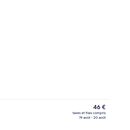
Petit déjeuner, déjeuner et dîner servi
éateur
Le
46 €
prix
taxes et frais compris
actuel
19 août - 20 août
Petit déjeuner, déjeuner et dîner servi
est
de