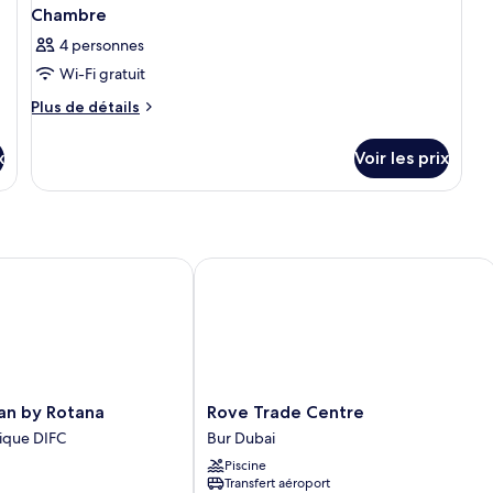
Chambre
4 personnes
Wi-Fi gratuit
Plus
Plus de détails
de
détails
x
Voir les prix
sur
le
type
de
chambre
Chambre
 by Rotana
Rove Trade Centre
Rove
an by Rotana
Rove Trade Centre
Trade
ique DIFC
Bur Dubai
Centre
Piscine
Bur
Transfert aéroport
Dubai