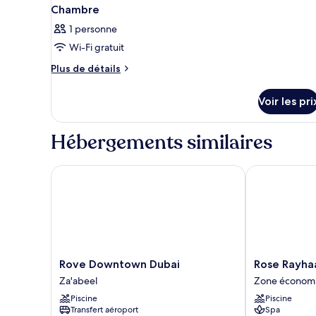
Chambre
1 personne
Wi-Fi gratuit
Plus
Plus de détails
de
détails
Voir les pri
sur
le
type
Hébergements similaires
de
chambre
Chambre
Rove Downtown Dubai
Rose Rayhaan
Rove
Rose
Rove Downtown Dubai
Rose Rayha
Downtown
Rayhaan
Za'abeel
Zone économ
Dubai
by
Piscine
Piscine
Za'abeel
Rotana
Transfert aéroport
Spa
Zone