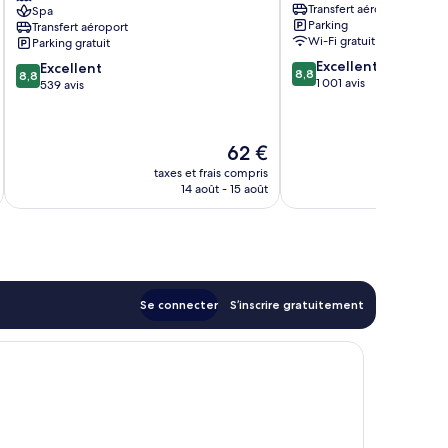
Transfert aéroport
Spa
Centre
World
Parking
Transfert aéroport
Al
Trade
Wi-Fi gratuit
Parking gratuit
Wasl
Center
8.8
Excellent
8.8
Excellent
8,8
8,8
sur
1 001 avis
sur
539 avis
10,
10,
Excellent,
Excellent,
1 001 avis
539 avis
Le
62 €
u
nouveau
taxes et frais compris
tax
prix
14 août - 15 août
est
de
62 €
Se connecter
S’inscrire gratuitement