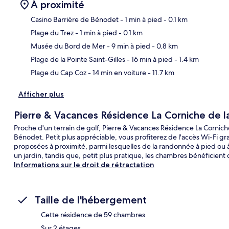
À proximité
Casino Barrière de Bénodet
- 1 min à pied
- 0.1 km
Plage du Trez
- 1 min à pied
- 0.1 km
Car
Musée du Bord de Mer
- 9 min à pied
- 0.8 km
Plage de la Pointe Saint-Gilles
- 16 min à pied
- 1.4 km
Plage du Cap Coz
- 14 min en voiture
- 11.7 km
Afficher plus
Pierre & Vacances Résidence La Corniche de l
Proche d'un terrain de golf, Pierre & Vacances Résidence La Corniche
Bénodet. Petit plus appréciable, vous profiterez de l'accès Wi-Fi gr
proposées à proximité, parmi lesquelles de la randonnée à pied ou 
un jardin, tandis que, petit plus pratique, les chambres bénéficient
Informations sur le droit de rétractation
Taille de l'hébergement
Cette résidence de 59 chambres
Sur 2 étages