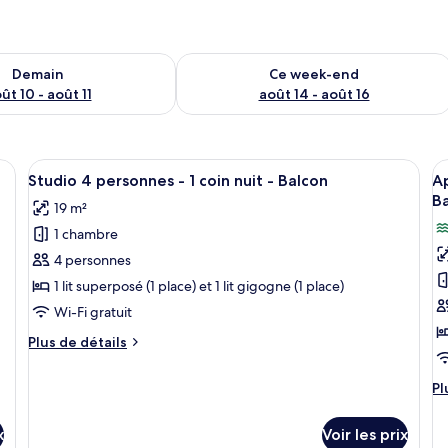
sponibilité pour demain août 10 - août 11
Vérifier la disponibilité pour ce week
Demain
Ce week-end
ût 10 - août 11
août 14 - août 16
renant un canapé, une kitchenette et un tableau encadré au mur.
Afficher
Une pièce comprenant un canapé, une t
A
5
Studio 4 personnes - 1 coin nuit - Balcon
A
toutes
t
Ba
19 m²
les
le
1 chambre
photos
p
pour
p
4 personnes
ce
c
1 lit superposé (1 place) et 1 lit gigogne (1 place)
type
t
Wi-Fi gratuit
de
d
Plus
Plus de détails
chambre :
c
de
Studio
A
détails
Pl
Pl
sur
4
4
d
le
personnes
p
dé
type
x
Voir les prix
su
-
-