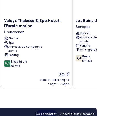
uit
hambre
alcon
Valdys
Les
Valdys Thalasso & Spa Hotel -
Les Bains de Mer
in
Thalasso
Bains
l’Escale marine
Benodet
it
&
de
Douarnenez
Piscine
Spa
Mer
lcon
Animaux de compagnie
Hotel
Piscine
Benodet
admis
Spa
-
Parking
Animaux de compagnie
l’Escale
Wi-Fi gratuit
admis
marine
Parking
7.4
Bien
Douarnenez
7,4
sur
194 avis
8.2
Très bien
8,2
10,
sur
66 avis
Bien,
10,
Le
70 €
194 avis
Très
nouveau
bien,
taxes et frais compris
tax
prix
6 sept. - 7 sept.
66 avis
est
de
70 €
Se connecter
S’inscrire gratuitement