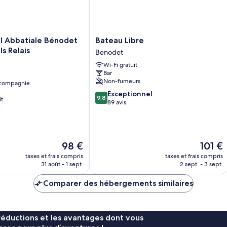
Balcon
n
chambre
1
-
-
c
B
Duplex
+
-
1
Bateau
l Abbatiale Bénodet
Bateau Libre
Balcon
co
Libre
ls Relais
Benodet
nu
Benodet
-
Wi-Fi gratuit
Ba
Bar
Non-fumeurs
 compagnie
9.8
Exceptionnel
9,8
it
sur
89 avis
10,
Exceptionnel,
89 avis
Le
Le
98 €
101 €
nouveau
nouveau
taxes et frais compris
taxes et frais compris
prix
prix
31 août - 1 sept.
2 sept. - 3 sept.
est
est
de
de
Comparer des hébergements similaires
98 €
101 €
réductions et les avantages dont vous