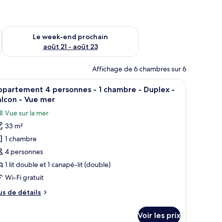
-end août 14 - août 16
Vérifier la disponibilité pour le week-end prochain août 21 - 
Le week-end prochain
août 21 - août 23
Affichage de 6 chambres sur 6
able, des chaises, un téléviseur et un balcon doté d’une balustrade.
fficher
Une chambre avec un puits de lumière, un lit a
6
ppartement 4 personnes - 1 chambre - Duplex -
outes
lcon - Vue mer
s
Vue sur la mer
hotos
33 m²
our
1 chambre
e
ype
4 personnes
e
1 lit double et 1 canapé-lit (double)
hambre :
Wi-Fi gratuit
ppartement
us
us de détails
e
ersonnes
tails
Voir les prix
r