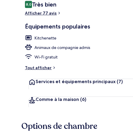
Avis
Très bien
8,0
8,0 sur 10
voyageurs
Afficher 77 avis
Façade de l’
Équipements populaires
Kitchenette
Animaux de compagnie admis
Wi-Fi gratuit
Tout afficher
Services et équipements principaux
(7)
Comme à la maison
(6)
Options de chambre