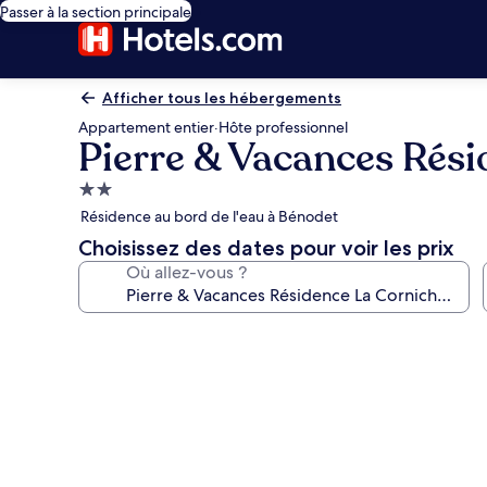
Passer à la section principale
Afficher tous les hébergements
Appartement entier
·
Hôte professionnel
Pierre & Vacances Rési
Hébergement
2.0 étoiles
Résidence au bord de l'eau à Bénodet
Choisissez des dates pour voir les prix
Où allez-vous ?
Galerie
photos
de
l’hébergement
Pierre