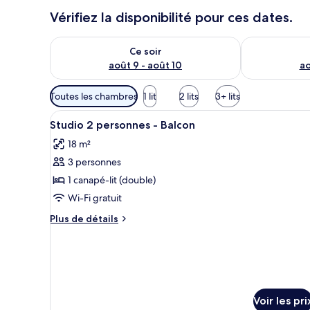
Vérifiez la disponibilité pour ces dates.
Vérifier la disponibilité pour ce soir août 9 - août 10
Vérifier la di
Ce soir
août 9 - août 10
ao
Filtres
Toutes les chambres
1 lit
2 lits
3+ lits
disponibles
Afficher
Un espace de vie compact comp
pour
5
Studio 2 personnes - Balcon
toutes
les
18 m²
les
chambres
3 personnes
photos
pour
1 canapé-lit (double)
ce
Wi-Fi gratuit
type
Plus
Plus de détails
de
de
chambre :
détails
sur
Studio
le
2
type
personnes
de
Voir les pri
chambre
-