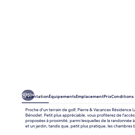
&
Vacances
Résidence
La
Corniche
de
la
Plage
51+
Présentation
Équipements
Emplacement
Prix
Conditions
Proche d'un terrain de golf, Pierre & Vacances Résidence La
Bénodet. Petit plus appréciable, vous profiterez de l'accès
proposées à proximité, parmi lesquelles de la randonnée à
et un jardin, tandis que, petit plus pratique, les chambres