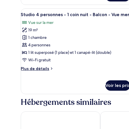
Studio
Balcon
2
Afficher
Une pièce avec un bureau en bo
6
personnes
Studio 4 personnes - 1 coin nuit - Balcon - Vue me
toutes
-
Vue sur la mer
Balcon
les
19 m²
photos
pour
1 chambre
ce
4 personnes
type
1 lit superposé (1 place) et 1 canapé-lit (double)
de
Wi-Fi gratuit
chambre :
Plus
Plus de détails
Studio
de
4
détails
personnes
sur
Voir les pri
le
-
type
1
de
Hébergements similaires
coin
chambre
Studio
nuit
Résidence Vacances Bleues les Jardins d'Arvor
Grand Hôtel A
4
-
personnes
Balcon
-