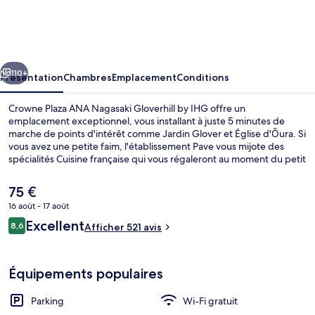
Plaza
ANA
Nagasaki
cédent
Suivant
Gloverhill
110+
Présentation
Chambres
Emplacement
Conditions
by
Crowne Plaza ANA Nagasaki Gloverhill by IHG offre un
IHG
emplacement exceptionnel, vous installant à juste 5 minutes de
marche de points d'intérêt comme Jardin Glover et Église d'Ōura. Si
vous avez une petite faim, l'établissement Pave vous mijote des
spécialités Cuisine française qui vous régaleront au moment du petit
déjeuner, du déjeuner et du dîner. À moins de 5 minutes en voiture,
vous trouverez aussi des sites comme Sanctuaire Kōshi-byō et Pont
Le
75 €
Megane-bashi. Les autres voyageurs adorent le personnel
prix
16 août - 17 août
attentionné.
actuel
Avis
Excellent
Petit déjeuner buffet servi tous les j
8,6
est
Afficher 521 avis
8,6 sur 10
voyageurs
de
75 €.
Équipements populaires
Parking
Wi-Fi gratuit