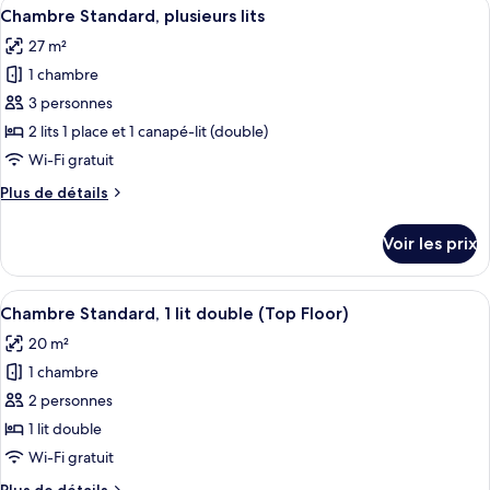
Afficher
Une chambre d’hôtel avec deux lits, un
6
de
Chambre Standard, plusieurs lits
toutes
chambre
27 m²
Chambre
les
Standard
1 chambre
photos
pour
3 personnes
ce
2 lits 1 place et 1 canapé-lit (double)
type
Wi-Fi gratuit
de
Plus
Plus de détails
chambre :
de
Chambre
détails
Voir les prix
sur
Standard,
le
plusieurs
type
Afficher
Une chambre d’hôtel comprenant un lit
lits
4
de
Chambre Standard, 1 lit double (Top Floor)
toutes
chambre
20 m²
Chambre
les
Standard,
1 chambre
photos
plusieurs
pour
2 personnes
lits
ce
1 lit double
type
Wi-Fi gratuit
de
Plus