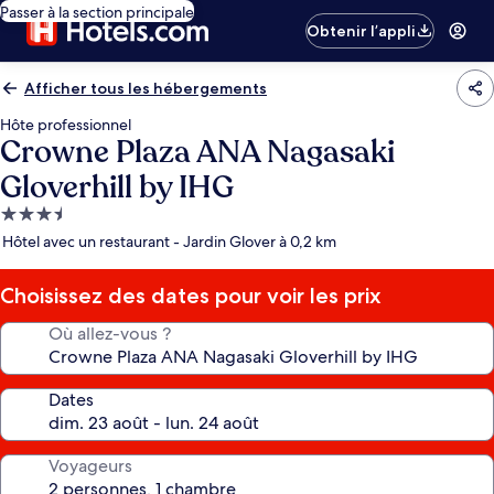
Passer à la section principale
Obtenir l’appli
Afficher tous les hébergements
Hôte professionnel
Crowne Plaza ANA Nagasaki
Gloverhill by IHG
Hébergement
3.5 étoiles
Hôtel avec un restaurant - Jardin Glover à 0,2 km
Choisissez des dates pour voir les prix
Où allez-vous ?
Dates
Voyageurs