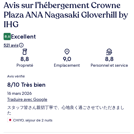
Avis sur l’hébergement Crowne
Avis
Plaza ANA Nagasaki Gloverhill by
IHG
Excellent
8,6
521 avis
8,8
9,0
8,8
Propreté
Emplacement
Personnel et service
Avis
Avis vérifié
8/10 Très bien
16 mars 2026
Traduire avec Google
スタッフ皆さん親切丁寧で、心地良く過ごさせていただきまし
た
CHIYO, séjour de 2 nuits