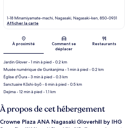
1-18 Minamiyamate-machi, Nagasaki, Nagasaki-ken, 850-0931
Afficher la carte
Carte
À proximité
Comment se
Restaurants
déplacer
Jardin Glover
- 1 min à pied
- 0.2 km
Musée numérique de Gunkanjima
- 1 min à pied
- 0.2 km
Église d'Ōura
- 3 min à pied
- 0.3 km
Sanctuaire Kōshi-byō
- 6 min à pied
- 0.5 km
Dejima
- 12 min à pied
- 1.1 km
À propos de cet hébergement
Crowne Plaza ANA Nagasaki Gloverhill by IHG