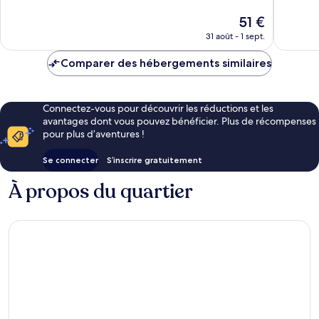
Exceptionnel,
Excellen
591 avis
1 004 av
Le
51 €
nouveau
31 août - 1 sept.
prix
est
Comparer des hébergements similaires
de
51 €
Connectez-vous pour découvrir les réductions et les
avantages dont vous pouvez bénéficier. Plus de récompenses
pour plus d’aventures !
Se connecter
S’inscrire gratuitement
À propos du quartier