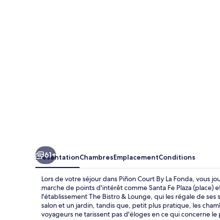
Court
By
La
Fonda
61+
Présentation
Chambres
Emplacement
Conditions
Lors de votre séjour dans Piñon Court By La Fonda, vous j
marche de points d'intérêt comme Santa Fe Plaza (place) 
l'établissement The Bistro & Lounge, qui les régale de ses
salon et un jardin, tandis que, petit plus pratique, les ch
voyageurs ne tarissent pas d'éloges en ce qui concerne le 