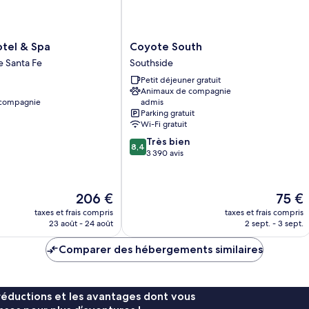
Coyote
otel & Spa
Coyote South
South
e Santa Fe
Southside
Southside
Petit déjeuner gratuit
Animaux de compagnie
 compagnie
admis
Parking gratuit
Wi-Fi gratuit
8.4
Très bien
8,4
sur
3 390 avis
10,
Très
bien,
Le
Le
206 €
75 €
3 390 avis
nouveau
nouvea
taxes et frais compris
taxes et frais compris
prix
prix
23 août - 24 août
2 sept. - 3 sept.
est
est
de
de
Comparer des hébergements similaires
206 €
75 €
réductions et les avantages dont vous