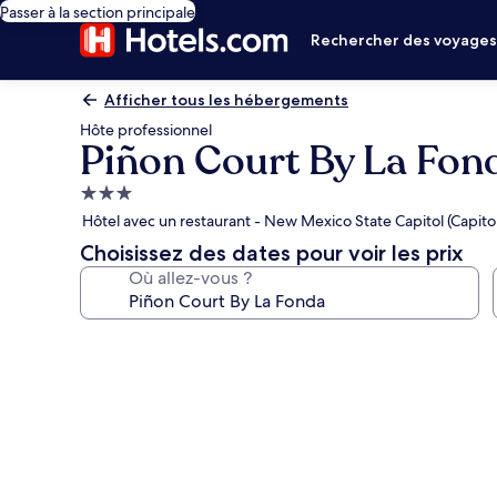
Passer à la section principale
Rechercher des voyage
Afficher tous les hébergements
Hôte professionnel
Piñon Court By La Fon
Hébergement
3.0 étoiles
Hôtel avec un restaurant - New Mexico State Capitol (Capit
Choisissez des dates pour voir les prix
Où allez-vous ?
Galerie
photos
de
l’hébergement
Piñon