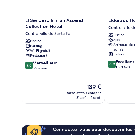
lits
El
Eldorado
El Sendero Inn, an Ascend
Eldorado H
Sendero
Hotel
Collection Hotel
Centre-ville d
Inn,
&
Centre-ville de Santa Fe
Piscine
an
Spa
Spa
Ascend
Piscine
Centre-
Animaux de
Parking
Collection
ville
admis
Wi-Fi gratuit
Hotel
de
Parking
Restaurant
Centre-
Santa
8.8
Excellent
9.0
ville
Merveilleux
Fe
8,8
9,0
sur
1 391 avis
sur
de
1 657 avis
10,
10,
Santa
Excellent,
Merveilleux,
Fe
1 391 avis
1 657 avis
Le
139 €
nouveau
taxes et frais compris
prix
31 août - 1 sept.
est
de
139 €
Connectez-vous pour découvrir les 