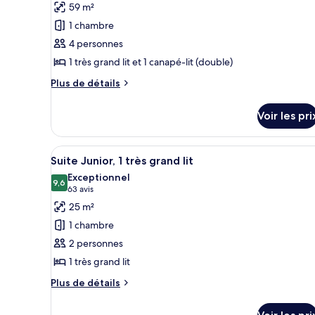
photos
59 m²
Queen
2
pour
Queen
Beds
1 chambre
ce
Beds
4 personnes
type
1 très grand lit et 1 canapé-lit (double)
de
chambre :
Plus
Plus de détails
de
Suite
détails
Deluxe,
Voir les pri
sur
1
le
très
type
Afficher
Un grand lit en bois avec une t
4
de
Suite Junior, 1 très grand lit
grand
toutes
chambre
Exceptionnel
lit
Suite
les
9,6
9,6 sur 10
(63 avis)
63 avis
et
Deluxe,
photos
25 m²
1
1
pour
très
1 chambre
canapé-
ce
grand
lit
2 personnes
lit
type
et
1 très grand lit
de
1
chambre :
Plus
Plus de détails
canapé-
de
Suite
lit
détails
Junior,