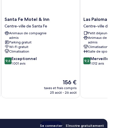
Santa
Las
Santa Fe Motel & Inn
Las Palomas
Fe
Palomas
Centre-ville de Santa Fe
Centre-ville de Santa Fe
Motel
Centre-
Animaux de compagnie
Petit déjeuner gratuit
&
ville
admis
Animaux de compagnie
Inn
de
Parking gratuit
admis
Centre-
Santa
Wi-Fi gratuit
Climatisation
ville
Fe
Climatisation
Salle de sport
de
9.6
9.2
Exceptionnel
Merveilleux
Santa
9,6
9,2
sur
sur
1 001 avis
1 012 avis
Fe
10,
10,
Exceptionnel,
Merveilleux,
1 001 avis
1 012 avis
Le
156 €
u
nouveau
taxes et frais compris
tax
prix
25 août - 26 août
est
de
156 €
Se connecter
S’inscrire gratuitement