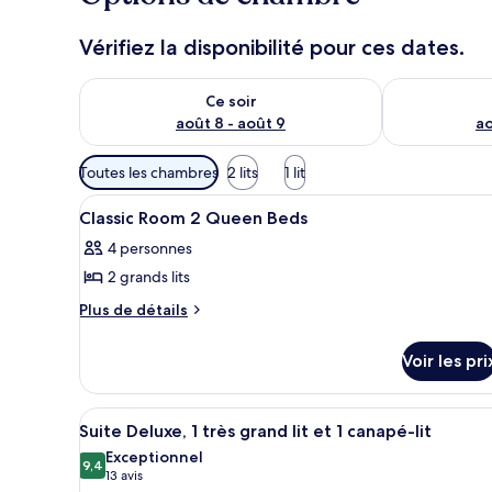
Vérifiez la disponibilité pour ces dates.
Vérifier la disponibilité pour ce soir août 8 - août 9
Vérifier la di
Ce soir
août 8 - août 9
ao
Filtres
Toutes les chambres
2 lits
1 lit
disponibles
Afficher
Une chambre d’hôtel équipée d’
pour
1
Classic Room 2 Queen Beds
toutes
les
4 personnes
les
chambres
2 grands lits
photos
pour
Plus
Plus de détails
de
ce
détails
type
Voir les pri
sur
de
le
chambre :
type
Afficher
Une chambre à coucher avec un
5
de
Classic
Suite Deluxe, 1 très grand lit et 1 canapé-lit
toutes
chambre
Room
Exceptionnel
Classic
les
9,4
9,4 sur 10
(13 avis)
13 avis
2
Room