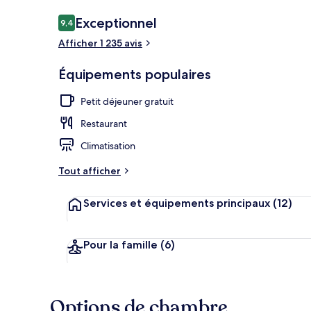
Avis
Exceptionnel
9,4
9,4 sur 10
voyageurs
Afficher 1 235 avis
Coin salon da
Équipements populaires
Petit déjeuner gratuit
Restaurant
Climatisation
Tout afficher
Services et équipements principaux
(12)
Pour la famille
(6)
Options de chambre