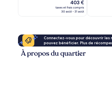
Le
403 €
Excellent,
bien,
nouveau
1 221 avis
3 133 avis
taxes et frais compris
prix
30 août - 31 août
est
de
403 €
Connectez-vous pour découvrir les 
pouvez bénéficier. Plus de récompen
À propos du quartier