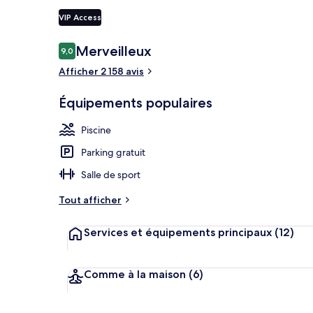
VIP Access
Avis
Merveilleux
9,0
9,0 sur 10
Cabane (Mount
voyageurs
Afficher 2 158 avis
Équipements populaires
Piscine
Parking gratuit
Salle de sport
Tout afficher
Services et équipements principaux
(12)
Comme à la maison
(6)