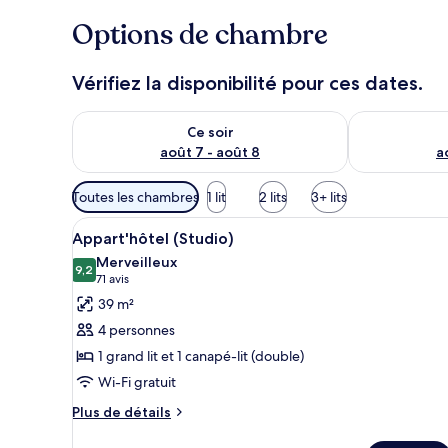
Options de chambre
Vérifiez la disponibilité pour ces dates.
Vérifier la disponibilité pour ce soir août 7 - août 8
Vérifier la di
Ce soir
août 7 - août 8
a
Filtres
Toutes les chambres
1 lit
2 lits
3+ lits
disponibles
Afficher
Une cuisine moderne avec des m
pour
8
Appart'hôtel (Studio)
toutes
les
Merveilleux
les
9,2
chambres
9,2 sur 10
(71 avis)
71 avis
photos
39 m²
pour
4 personnes
ce
1 grand lit et 1 canapé-lit (double)
type
Wi-Fi gratuit
de
chambre :
Plus
Plus de détails
de
Appart'hôtel
détails