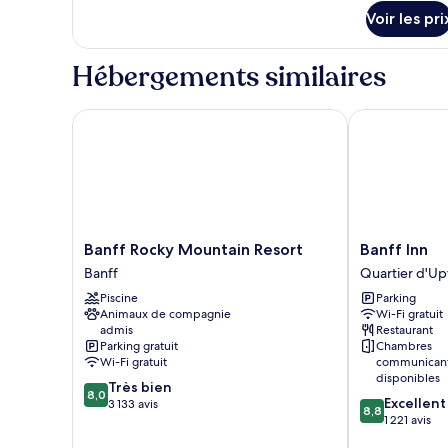
grand
de
Voir les pri
chambre
lit
Appart'hôtel,
et
Hébergements similaires
1
1
grand
canapé-
lit
Banff Rocky Mountain Resort
Banff Inn
et
lit
1
canapé-
lit
Banff
Banff
Banff Rocky Mountain Resort
Banff Inn
Rocky
Inn
Banff
Quartier d'U
Mountain
Quartier
Piscine
Parking
Resort
d'Uptown
Animaux de compagnie
Wi-Fi gratuit
Banff
admis
Restaurant
Parking gratuit
Chambres
Wi-Fi gratuit
communican
disponibles
8.0
Très bien
8,0
8.8
Excellent
sur
3 133 avis
8,8
sur
1 221 avis
10,
10,
Très