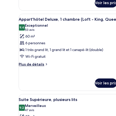
(Studio)
Voir les pri
sur
le
type
Afficher
Un salon chaleureux avec une t
8
de
Appart'hôtel Deluxe, 1 chambre (Loft - King, Que
toutes
chambre
Exceptionnel
Appart'hôtel
les
9,4
9,4 sur 10
(53 avis)
53 avis
(Studio)
photos
60 m²
pour
6 personnes
ce
1 très grand lit, 1 grand lit et 1 canapé-lit (double)
type
Wi-Fi gratuit
de
chambre :
Plus
Plus de détails
de
Appart'hôtel
détails
Deluxe,
sur
1
le
Voir les pri
chambre
type
de
(Loft
Afficher
Une chambre d’hôtel équipée d’
chambre
8
-
Suite Supérieure, plusieurs lits
Appart'hôtel
toutes
King,
Merveilleux
Deluxe,
les
9,2
9,2 sur 10
(47 avis)
47 avis
1
Queen)
photos
chambre