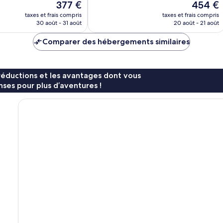
Le
Le
377 €
454 €
5 100 avis
nouveau
nouveau
taxes et frais compris
taxes et frais compris
prix
prix
30 août - 31 août
20 août - 21 août
est
est
de
de
Comparer des hébergements similaires
377 €
454 €
réductions et les avantages dont vous
ses pour plus d’aventures !