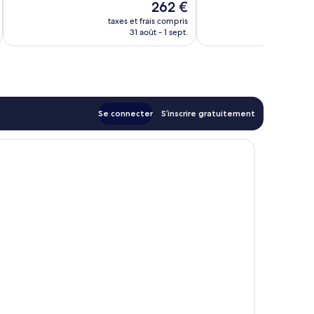
Le
262 €
bien,
4 254 avis
nouveau
1 063 avis
taxes et frais compris
tax
prix
31 août - 1 sept.
est
de
262 €
Se connecter
S’inscrire gratuitement