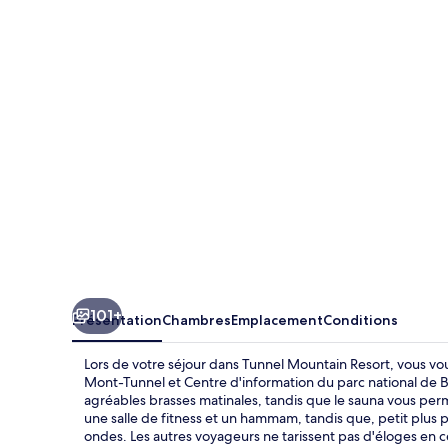
Mountain
Resort
101+
Présentation
Chambres
Emplacement
Conditions
Lors de votre séjour dans Tunnel Mountain Resort, vous vo
Mont-Tunnel et Centre d'information du parc national de B
agréables brasses matinales, tandis que le sauna vous per
une salle de fitness et un hammam, tandis que, petit plus 
ondes. Les autres voyageurs ne tarissent pas d'éloges en ce