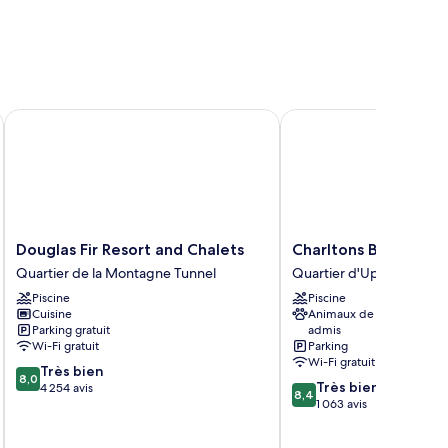
Douglas Fir Resort and Chalets
Charltons Banff
Douglas
Charltons
Douglas Fir Resort and Chalets
Charltons Banff
Fir
Banff
Quartier de la Montagne Tunnel
Quartier d'Uptown
Resort
Quartier
Piscine
Piscine
and
d'Uptown
Cuisine
Animaux de compagnie
Chalets
Parking gratuit
admis
Quartier
Wi-Fi gratuit
Parking
de
Wi-Fi gratuit
8.0
Très bien
la
8,0
8.4
Très bien
sur
4 254 avis
Montagne
8,4
sur
1 063 avis
10,
Tunnel
10,
Très
Très
bien,