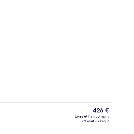
hébergement - soirée/nuit
Literie hypoallergénique, rideaux occu
Le
426 €
prix
taxes et frais compris
actuel
20 août - 21 août
’hébergement
Piscine couverte
est
de