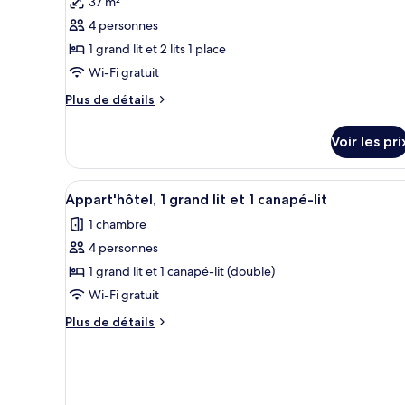
37 m²
(Loft
pour
4 personnes
-
ce
King,
1 grand lit et 2 lits 1 place
type
Queen)
Wi-Fi gratuit
de
chambre :
Plus
Plus de détails
de
Suite
détails
Supérieure,
Voir les pri
sur
plusieurs
le
lits
type
Afficher
Un salon moderne comprenant u
8
de
Appart'hôtel, 1 grand lit et 1 canapé-lit
toutes
chambre
1 chambre
Suite
les
Supérieure,
4 personnes
photos
plusieurs
pour
1 grand lit et 1 canapé-lit (double)
lits
ce
Wi-Fi gratuit
type
Plus
Plus de détails
de
de
chambre :
détails
sur
Appart'hôtel,
le
1
type