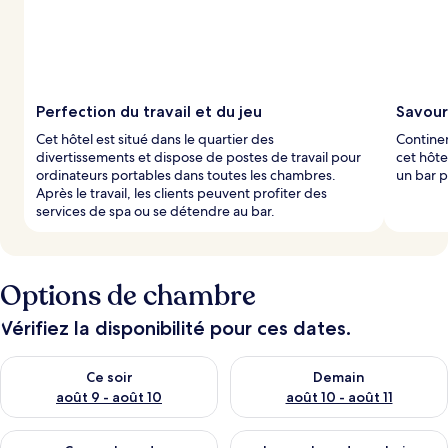
p
a
r
l
e
Perfection du travail et du jeu
Savoure
s
Cet hôtel est situé dans le quartier des
Continen
divertissements et dispose de postes de travail pour
cet hôte
v
ordinateurs portables dans toutes les chambres.
un bar p
o
Après le travail, les clients peuvent profiter des
y
services de spa ou se détendre au bar.
a
g
e
u
Options de chambre
r
s
Vérifiez la disponibilité pour ces dates.
Vérifier la disponibilité pour ce soir août 9 - août 10
Vérifier la disponibilité pour 
Ce soir
Demain
août 9 - août 10
août 10 - août 11
Vérifier la disponibilité pour ce week-end août 14 - août 16
Vérifier la disponibilité pour