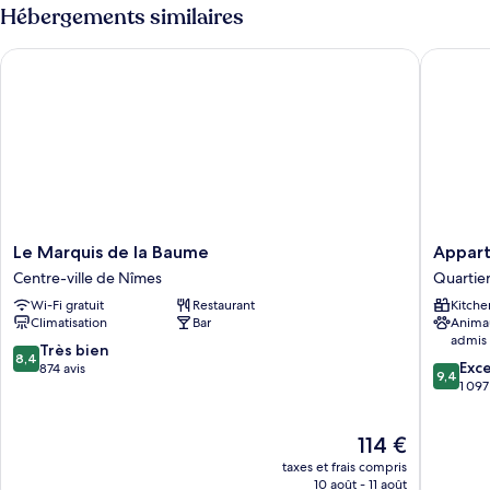
type
Hébergements similaires
de
chambre
Le Marquis de la Baume
Appart'C
Suite
Studio
Deluxe
Le
Appart'C
Le Marquis de la Baume
Appart
Marquis
Collecti
Centre-ville de Nîmes
Quartier
de
Nîmes
Wi-Fi gratuit
Restaurant
Kitche
la
Arènes
Climatisation
Bar
Anima
Baume
Quartier
admis
Centre-
Administ
8.4
Très bien
8,4
9.4
ville
Exc
sur
874 avis
9,4
sur
de
1 097
10,
10,
Nîmes
Très
Exceptio
bien,
Le
114 €
1 097 avi
874 avis
nouveau
taxes et frais compris
prix
10 août - 11 août