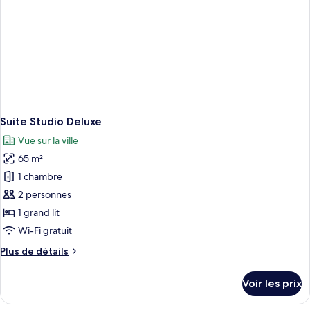
Suite Studio Deluxe
Vue sur la ville
65 m²
1 chambre
2 personnes
1 grand lit
Wi-Fi gratuit
Plus
Plus de détails
de
détails
Voir les prix
sur
le