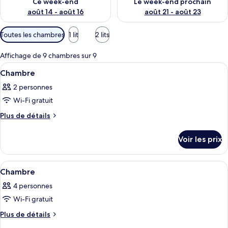
Ce week-end
Le week-end prochain
août 14 - août 16
août 21 - août 23
Filtres
Toutes les chambres
1 lit
2 lits
disponibles
pour
Affichage de 9 chambres sur 9
les
Afficher
Une chambre à coucher moderne, dotée d
1
Chambre
chambres
toutes
2 personnes
les
Wi-Fi gratuit
photos
pour
Plus
Plus de détails
de
ce
détails
type
Voir les prix
sur
de
le
chambre :
type
Afficher
Une salle de bain moderne avec une gr
1
de
Chambre
Chambre
toutes
chambre
4 personnes
Chambre
les
Wi-Fi gratuit
photos
pour
Plus
Plus de détails
de
ce