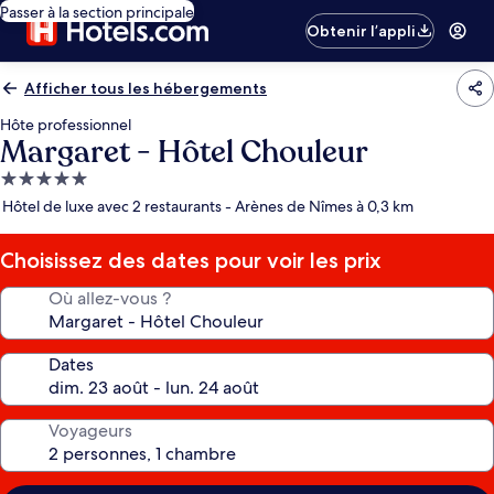
Passer à la section principale
Obtenir l’appli
Afficher tous les hébergements
Hôte professionnel
Margaret - Hôtel Chouleur
Hébergement
5.0 étoiles
Hôtel de luxe avec 2 restaurants - Arènes de Nîmes à 0,3 km
Choisissez des dates pour voir les prix
Où allez-vous ?
Dates
Voyageurs