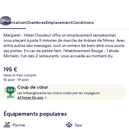
Hôtel
Chouleur
cédent
Suivant
52+
Présentation
Chambres
Emplacement
Conditions
Margaret - Hôtel Chouleur offre un emplacement sensationnel,
vous plaçant à juste 5 minutes de marche de Arènes de Nîmes. Avec
entre autres des massages, tout un univers de bien-être vous ouvre
ses portes. En cas de petite faim, l'établissement Rouge - 1 étoile
Michelin, l'un des 2 restaurants, vous accueille au moment du
déjeuner et du dîner. Cet hôtel de luxe vous offre en outre une
piscine extérieure, une salle de fitness ouverte 24 h/24 et une
Le
195 €
piscine extérieure en saison.
prix
taxes et frais compris
actuel
18 août - 19 août
Suite Présidentielle | Literie de quali
est
Avis
9,8
Coup de cœur
de
voyageurs
L
sur
Les hébergements les mieux notés par les voyageurs
195 €.
e
Afficher 56 avis
10,
s
Coup
de
Équipements populaires
h
cœur
é
b
Piscine
Spa
e