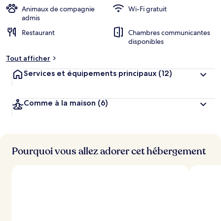
r
Animaux de compagnie
Wi-Fi gratuit
g
admis
e
Restaurant
Chambres communicantes
m
disponibles
e
n
Tout afficher
t
s
Services et équipements principaux
(12)
l
e
Comme à la maison
(6)
s
m
i
e
Pourquoi vous allez adorer cet hébergement
u
x
n
o
t
é
s