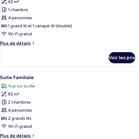
62 m²
Chambre
les
Double
1 chambre
photos
Supérieure
pour
4 personnes
ce
1 grand lit et 1 canapé-lit (double)
type
Wi-Fi gratuit
de
Plus
Plus de détails
chambre :
de
Suite
détails
Voir les prix
sur
Exécutive
le
type
Afficher
Une chambre d’hôtel moderne dotée d’u
4
de
Suite Familiale
toutes
chambre
Vue sur la ville
Suite
les
Exécutive
83 m²
photos
pour
2 chambres
ce
4 personnes
type
2 grands lits
de
Wi-Fi gratuit
chambre :
Plus
Plus de détails
Suite