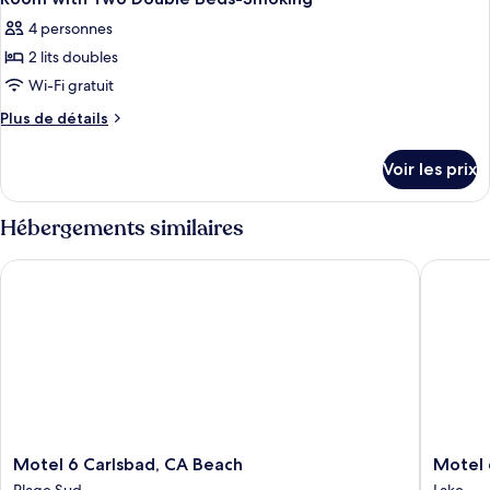
4 personnes
2 lits doubles
Wi-Fi gratuit
Plus
Plus de détails
de
détails
Voir les prix
sur
le
type
Hébergements similaires
de
chambre
Motel 6 Carlsbad, CA Beach
Motel 6 
Room
with
Two
Double
Beds-
Smoking
Motel
Motel
Motel 6 Carlsbad, CA Beach
Motel 
6
6
Plage Sud
Lake