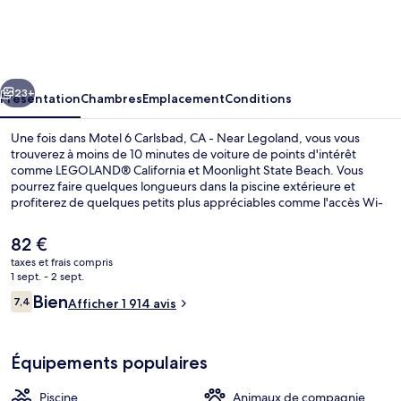
6
Carlsbad,
CA
cédent
Suivant
-
23+
Présentation
Chambres
Emplacement
Conditions
Near
Une fois dans Motel 6 Carlsbad, CA - Near Legoland, vous vous
Legoland
trouverez à moins de 10 minutes de voiture de points d'intérêt
comme LEGOLAND® California et Moonlight State Beach. Vous
pourrez faire quelques longueurs dans la piscine extérieure et
profiterez de quelques petits plus appréciables comme l'accès Wi-
Fi et le parking sans voiturier. Au menu des petits plus offerts sur
place, on trouve un snack-bar/une épicerie fine et une terrasse.
Le
82 €
Sympa non ? Les autres voyageurs ne tarissent pas d'éloges en ce
prix
taxes et frais compris
qui concerne le personnel attentionné et l'emplacement.
actuel
1 sept. - 2 sept.
Wi-Fi gratuit, draps fournis
est
Avis
Bien
7,4
Afficher 1 914 avis
de
7,4 sur 10
voyageurs
82 €.
Équipements populaires
Piscine
Animaux de compagnie