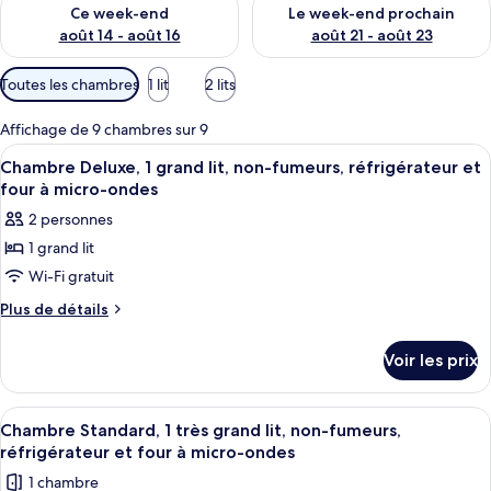
Vérifier la disponibilité pour ce week-end août 14 - août 16
Vérifier la disponibilité pour
Ce week-end
Le week-end prochain
août 14 - août 16
août 21 - août 23
Filtres
Toutes les chambres
1 lit
2 lits
disponibles
pour
Affichage de 9 chambres sur 9
les
Afficher
Une chambre d’hôtel avec un lit, un bu
5
Chambre Deluxe, 1 grand lit, non-fumeurs, réfrigérateur et
chambres
toutes
four à micro-ondes
les
2 personnes
photos
1 grand lit
pour
Wi-Fi gratuit
ce
type
Plus
Plus de détails
de
de
détails
chambre :
Voir les prix
sur
Chambre
le
Deluxe,
type
Afficher
Une chambre d’hôtel moderne avec un 
5
de
1
Chambre Standard, 1 très grand lit, non-fumeurs,
toutes
chambre
réfrigérateur et four à micro-ondes
grand
Chambre
les
lit,
1 chambre
Deluxe,