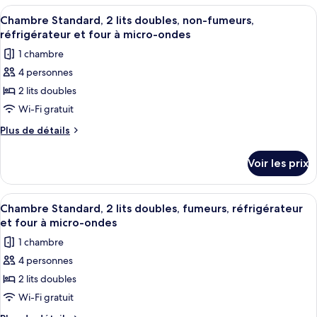
1
type
micro-
Afficher
Une chambre d’hôtel avec deux lits, un
6
très
de
Chambre Standard, 2 lits doubles, non-fumeurs,
ondes
toutes
chambre
grand
réfrigérateur et four à micro-ondes
Chambre
les
lit,
1 chambre
Standard,
photos
fumeurs,
1
4 personnes
pour
très
réfrigérateur
2 lits doubles
ce
grand
et
lit,
type
Wi-Fi gratuit
four
fumeurs,
de
Plus
Plus de détails
à
réfrigérateur
chambre :
de
et
micro-
détails
Chambre
four
Voir les prix
ondes
sur
à
Standard,
le
micro-
2
type
ondes
Afficher
Une chambre d’hôtel avec deux lits, un
6
lits
de
Chambre Standard, 2 lits doubles, fumeurs, réfrigérateur
toutes
chambre
doubles,
et four à micro-ondes
Chambre
les
non-
1 chambre
Standard,
photos
fumeurs,
2
4 personnes
pour
lits
réfrigérateur
2 lits doubles
ce
doubles,
et
non-
type
Wi-Fi gratuit
four
fumeurs,
de