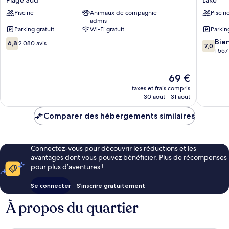
Carlsbad,
Oceansi
Piscine
Animaux de compagnie
Piscin
CA
CA
admis
Beach
Lake
Parking gratuit
Wi-Fi gratuit
Parkin
Plage
6.8
7.0
Sud
Bie
6,8
2 080 avis
7,0
sur
sur
1 557
10,
10,
2 080 avis
Bien,
Le
69 €
1 557 avi
nouveau
taxes et frais compris
prix
30 août - 31 août
est
de
Comparer des hébergements similaires
69 €
Connectez-vous pour découvrir les réductions et les
avantages dont vous pouvez bénéficier. Plus de récompenses
pour plus d’aventures !
Se connecter
S’inscrire gratuitement
À propos du quartier