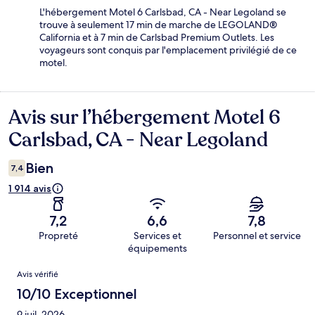
L'hébergement Motel 6 Carlsbad, CA - Near Legoland se
trouve à seulement 17 min de marche de LEGOLAND®
California et à 7 min de Carlsbad Premium Outlets. Les
voyageurs sont conquis par l'emplacement privilégié de ce
motel.
Avis sur l’hébergement Motel 6
Avis
Carlsbad, CA - Near Legoland
Bien
7,4
1 914 avis
7,2
6,6
7,8
Propreté
Services et
Personnel et service
équipements
Avis
Avis vérifié
10/10 Exceptionnel
9 juil. 2026