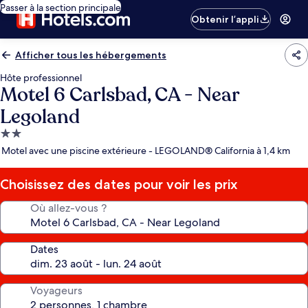
Passer à la section principale
Obtenir l’appli
Afficher tous les hébergements
Hôte professionnel
Motel 6 Carlsbad, CA - Near
Legoland
Hébergement
2.0 étoiles
Motel avec une piscine extérieure - LEGOLAND® California à 1,4 km
Choisissez des dates pour voir les prix
Où allez-vous ?
Dates
Voyageurs