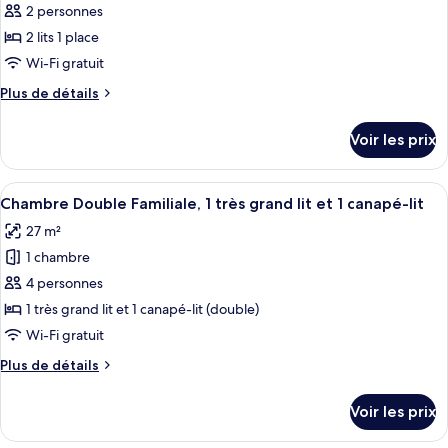
pour
2 personnes
1
ce
très
2 lits 1 place
grand
type
Wi-Fi gratuit
lit
de
Plus
Plus de détails
chambre :
de
Chambre
détails
Voir les prix
sur
Classique
le
avec
type
Afficher
Une chambre avec un mur en pierre, un
lits
10
de
Chambre Double Familiale, 1 très grand lit et 1 canapé-lit
toutes
jumeaux,
chambre
27 m²
Chambre
les
2
Classique
1 chambre
photos
lits
avec
pour
4 personnes
une
lits
ce
jumeaux,
place
1 très grand lit et 1 canapé-lit (double)
2
type
Wi-Fi gratuit
lits
de
une
Plus
Plus de détails
chambre :
place
de
Chambre
détails
Voir les prix
sur
Double
le
Familiale,