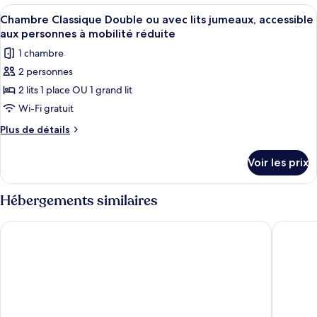
type
Afficher
Une chambre d’hôtel avec un grand lit,
1
7
de
Chambre Classique Double ou avec lits jumeaux, accessible
toutes
très
chambre
aux personnes à mobilité réduite
Chambre
les
grand
1 chambre
Double
photos
lit
Familiale,
2 personnes
pour
et
1
2 lits 1 place OU 1 grand lit
ce
très
1
grand
type
Wi-Fi gratuit
canapé-
lit
de
lit
Plus
Plus de détails
et
chambre :
de
1
détails
Chambre
canapé-
Voir les prix
sur
lit
Classique
le
Double
type
Hébergements similaires
ou
de
chambre
avec
Jamaica Inn
Westberr
Chambre
lits
Classique
jumeaux,
Double
ou
accessible
avec
aux
lits
personnes
jumeaux,