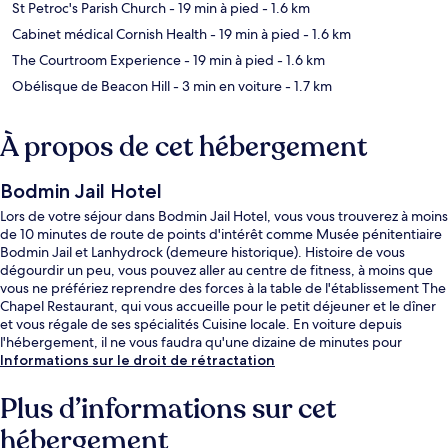
St Petroc's Parish Church
- 19 min à pied
- 1.6 km
Cabinet médical Cornish Health
- 19 min à pied
- 1.6 km
The Courtroom Experience
- 19 min à pied
- 1.6 km
Obélisque de Beacon Hill
- 3 min en voiture
- 1.7 km
À propos de cet hébergement
Bodmin Jail Hotel
Lors de votre séjour dans Bodmin Jail Hotel, vous vous trouverez à moins
de 10 minutes de route de points d'intérêt comme Musée pénitentiaire
Bodmin Jail et Lanhydrock (demeure historique). Histoire de vous
dégourdir un peu, vous pouvez aller au centre de fitness, à moins que
vous ne préfériez reprendre des forces à la table de l'établissement The
Chapel Restaurant, qui vous accueille pour le petit déjeuner et le dîner
et vous régale de ses spécialités Cuisine locale. En voiture depuis
l'hébergement, il ne vous faudra qu'une dizaine de minutes pour
rejoindre des sites comme Pencarrow House and Garden et Jamaica
Informations sur le droit de rétractation
Inn.Les autres voyageurs sont enchantés par le personnel attentionné et
le confort des salles de bain.
Plus d’informations sur cet
hébergement