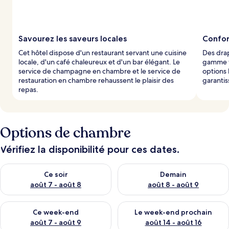
Savourez les saveurs locales
Confor
Cet hôtel dispose d'un restaurant servant une cuisine
Des drap
locale, d'un café chaleureux et d'un bar élégant. Le
gamme v
service de champagne en chambre et le service de
options 
restauration en chambre rehaussent le plaisir des
garantis
repas.
Options de chambre
Vérifiez la disponibilité pour ces dates.
Vérifier la disponibilité pour ce soir août 7 - août 8
Vérifier la disponibilité pour 
Ce soir
Demain
août 7 - août 8
août 8 - août 9
Vérifier la disponibilité pour ce week-end août 7 - août 9
Vérifier la disponibilité pour 
Ce week-end
Le week-end prochain
août 7 - août 9
août 14 - août 16