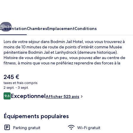
Jail
Hotel
cédent
Suivant
63+
Présentation
Chambres
Emplacement
Conditions
Lors de votre séjour dans Bodmin Jail Hotel, vous vous trouverez à
moins de 10 minutes de route de points d'intérêt comme Musée
pénitentiaire Bodmin Jail et Lanhydrock (demeure historique).
Histoire de vous dégourdir un peu, vous pouvez aller au centre de
fitness, à moins que vous ne préfériez reprendre des forces à la
table de l'établissement The Chapel Restaurant, qui vous accueille
pour le petit déjeuner et le dîner et vous régale de ses spécialités
Le
245 €
Cuisine locale. En voiture depuis l'hébergement, il ne vous faudra
prix
taxes et frais compris
qu'une dizaine de minutes pour rejoindre des sites comme
actuel
2 sept. - 3 sept.
Pencarrow House and Garden et Jamaica Inn.Les autres voyageurs
Extérieur
est
Avis
sont enchantés par le personnel attentionné et le confort des salles
Exceptionnel
9,6
Afficher 523 avis
de
9,6 sur 10
de bain.
voyageurs
245 €.
Équipements populaires
Parking gratuit
Wi-Fi gratuit