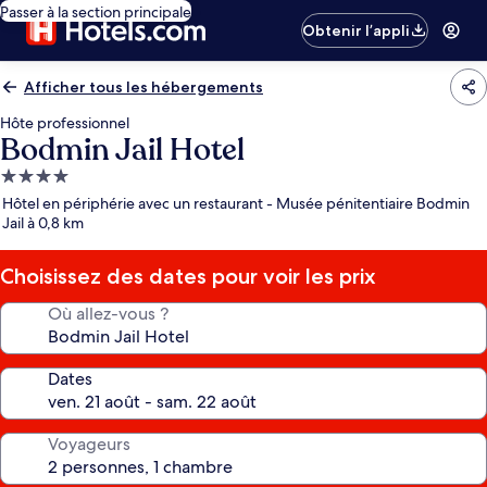
Passer à la section principale
Obtenir l’appli
Afficher tous les hébergements
Hôte professionnel
Bodmin Jail Hotel
Hébergement
4.0 étoiles
Hôtel en périphérie avec un restaurant - Musée pénitentiaire Bodmin
Jail à 0,8 km
Choisissez des dates pour voir les prix
Où allez-vous ?
Dates
Voyageurs