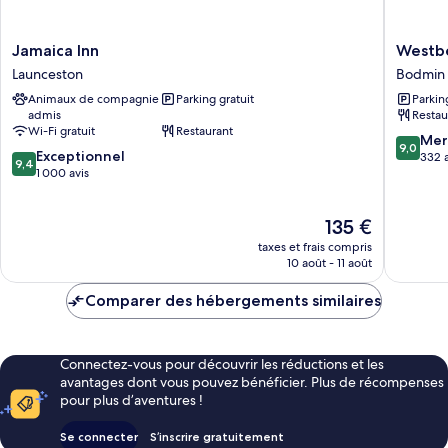
à
accessible
aux
mobilité
personnes
Jamaica
Westber
réduite
Jamaica Inn
Westbe
à
Inn
Hotel
Launceston
Bodmin
mobilité
Launceston
Bodmin
réduite
Animaux de compagnie
Parking gratuit
Parkin
admis
Restau
Wi-Fi gratuit
Restaurant
9.0
Mer
9,0
9.4
Exceptionnel
sur
332 a
9,4
sur
1 000 avis
10,
10,
Merveill
Exceptionnel,
332 avis
Le
135 €
1 000 avis
nouveau
taxes et frais compris
prix
10 août - 11 août
est
de
Comparer des hébergements similaires
135 €
Connectez-vous pour découvrir les réductions et les
avantages dont vous pouvez bénéficier. Plus de récompenses
pour plus d’aventures !
Se connecter
S’inscrire gratuitement