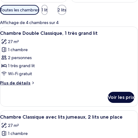
Filtres
Toutes les chambres
1 lit
2 lits
disponibles
pour
Affichage de 4 chambres sur 4
les
Afficher
Un lit avec deux oreillers et deux serv
8
Chambre Double Classique, 1 très grand lit
chambres
toutes
27 m²
les
1 chambre
photos
pour
2 personnes
ce
1 très grand lit
type
Wi-Fi gratuit
de
Plus
Plus de détails
chambre :
de
Chambre
détails
Voir les prix
sur
Double
le
Classique,
type
Afficher
Une chambre d’hôtel avec deux lits, une
1
8
de
Chambre Classique avec lits jumeaux, 2 lits une place
toutes
très
chambre
27 m²
Chambre
les
grand
Double
1 chambre
photos
lit
Classique,