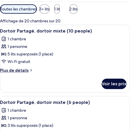
Filtres
Toutes les chambres
3+ lits
1 lit
2 lits
disponibles
pour
Affichage de 20 chambres sur 20
les
Afficher
Une chambre avec un lit superposé, un 
4
Dortoir Partagé, dortoir mixte (10 people)
chambres
toutes
1 chambre
les
1 personne
photos
pour
5 lits superposés (1 place)
ce
Wi-Fi gratuit
type
Plus
Plus de détails
de
de
chambre :
détails
Voir les prix
sur
Dortoir
le
Partagé,
type
Afficher
Une chambre de dortoir avec des lits 
dortoir
5
de
Dortoir Partagé, dortoir mixte (6 people)
toutes
chambre
mixte
1 chambre
Dortoir
les
(10
Partagé,
1 personne
photos
people)
dortoir
pour
3 lits superposés (1 place)
mixte