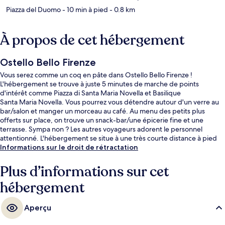
Piazza del Duomo
- 10 min à pied
- 0.8 km
À propos de cet hébergement
Ostello Bello Firenze
Vous serez comme un coq en pâte dans Ostello Bello Firenze !
L'hébergement se trouve à juste 5 minutes de marche de points
d'intérêt comme Piazza di Santa Maria Novella et Basilique
Santa Maria Novella. Vous pourrez vous détendre autour d'un verre au
bar/salon et manger un morceau au café. Au menu des petits plus
offerts sur place, on trouve un snack-bar/une épicerie fine et une
terrasse. Sympa non ? Les autres voyageurs adorent le personnel
attentionné. L'hébergement se situe à une très courte distance à pied
des transports publics : Arrêt de tram Unità se trouve à 4 min et Arrêt de
Informations sur le droit de rétractation
tram Valfonda - Stazione Santa Maria Novella, à 4 min.
Plus d’informations sur cet
hébergement
Aperçu