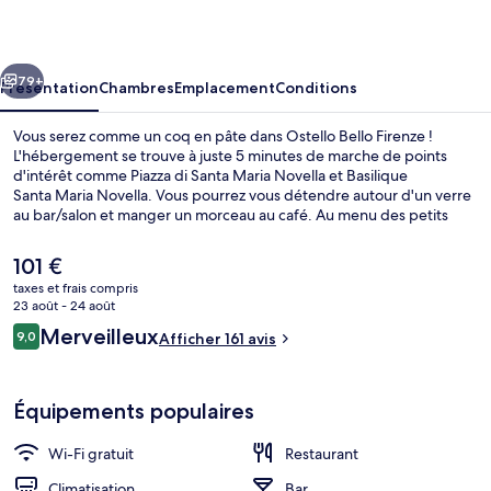
Firenze
cédent
Suivant
79+
Présentation
Chambres
Emplacement
Conditions
Vous serez comme un coq en pâte dans Ostello Bello Firenze !
L'hébergement se trouve à juste 5 minutes de marche de points
d'intérêt comme Piazza di Santa Maria Novella et Basilique
Santa Maria Novella. Vous pourrez vous détendre autour d'un verre
au bar/salon et manger un morceau au café. Au menu des petits
plus offerts sur place, on trouve un snack-bar/une épicerie fine et
une terrasse. Sympa non ? Les autres voyageurs adorent le
Le
101 €
personnel attentionné. L'hébergement se situe à une très courte
prix
taxes et frais compris
distance à pied des transports publics : Arrêt de tram Unità se
actuel
23 août - 24 août
trouve à 4 min et Arrêt de tram Valfonda - Stazione Santa Maria
Extérieur
est
Avis
Novella, à 4 min.
Merveilleux
9,0
Afficher 161 avis
de
9,0 sur 10
voyageurs
101 €.
Équipements populaires
Wi-Fi gratuit
Restaurant
Climatisation
Bar