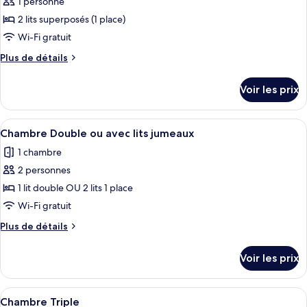
1 personne
photos
pour
2 lits superposés (1 place)
ce
Wi-Fi gratuit
type
Plus
Plus de détails
de
de
chambre :
détails
Voir les prix
sur
Dortoir
le
Partagé,
type
Afficher
Une chambre d’hôtel comprenant un lit
femmes
5
de
Chambre Double ou avec lits jumeaux
toutes
chambre
uniquement
1 chambre
Dortoir
les
(4
Partagé,
2 personnes
photos
people)
femmes
pour
1 lit double OU 2 lits 1 place
uniquement
ce
(4
Wi-Fi gratuit
people)
type
Plus
Plus de détails
de
de
chambre :
détails
Voir les prix
sur
Chambre
le
Double
type
Afficher
Une chambre avec deux lits, une table 
ou
5
de
Chambre Triple