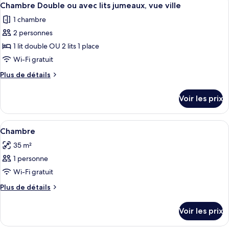
balcon
4
de
Chambre Double ou avec lits jumeaux, vue ville
toutes
chambre
1 chambre
Chambre
les
Simple,
2 personnes
photos
balcon
pour
1 lit double OU 2 lits 1 place
ce
Wi-Fi gratuit
type
Plus
Plus de détails
de
de
chambre :
détails
Voir les prix
sur
Chambre
le
Double
type
Afficher
Une chambre de dortoir avec des lits 
ou
4
de
Chambre
toutes
chambre
avec
35 m²
Chambre
les
lits
Double
1 personne
photos
jumeaux,
ou
pour
Wi-Fi gratuit
vue
avec
ce
lits
ville
Plus
Plus de détails
jumeaux,
type
de
vue
détails
de
Voir les prix
ville
sur
chambre :
le