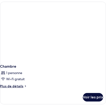
Chambre
type
de
chambre
Chambre
Chambre
1 personne
Wi-Fi gratuit
Plus
Plus de détails
de
détails
Voir les prix
sur
le