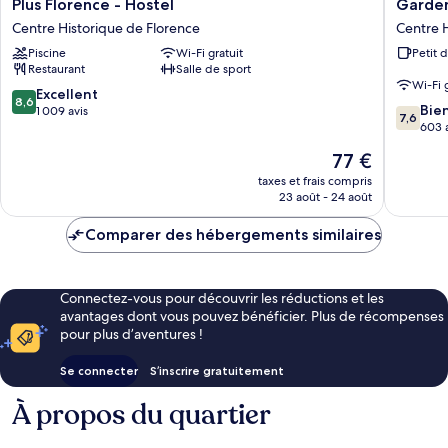
Plus
Garden
Plus Florence - Hostel
Garden
Florence
Blue
Centre Historique de Florence
Centre H
-
Centre
Piscine
Wi-Fi gratuit
Petit 
Hostel
Historiq
Restaurant
Salle de sport
Centre
de
Wi-Fi 
Historique
Florenc
8.6
Excellent
8,6
7.6
de
Bie
sur
1 009 avis
7,6
sur
Florence
603 
10,
10,
Excellent,
Le
77 €
Bien,
1 009 avis
nouveau
603 avis
taxes et frais compris
prix
23 août - 24 août
est
de
Comparer des hébergements similaires
77 €
Connectez-vous pour découvrir les réductions et les
avantages dont vous pouvez bénéficier. Plus de récompenses
pour plus d’aventures !
Se connecter
S’inscrire gratuitement
À propos du quartier