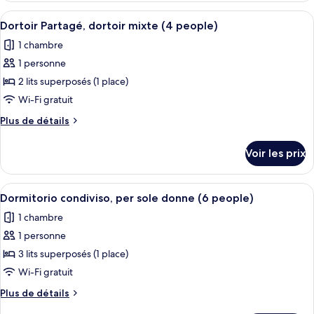
Quadruple
type
Afficher
Une chambre de dortoir avec des lits 
5
de
Dortoir Partagé, dortoir mixte (4 people)
toutes
chambre
1 chambre
Chambre
les
Quadruple
1 personne
photos
pour
2 lits superposés (1 place)
ce
Wi-Fi gratuit
type
Plus
Plus de détails
de
de
chambre :
détails
Voir les prix
sur
Dortoir
le
Partagé,
type
Afficher
Une chambre de dortoir avec des lits s
dortoir
4
de
Dormitorio condiviso, per sole donne (6 people)
toutes
chambre
mixte
1 chambre
Dortoir
les
(4
Partagé,
1 personne
photos
people)
dortoir
pour
3 lits superposés (1 place)
mixte
ce
(4
Wi-Fi gratuit
people)
type
Plus
Plus de détails
de
de