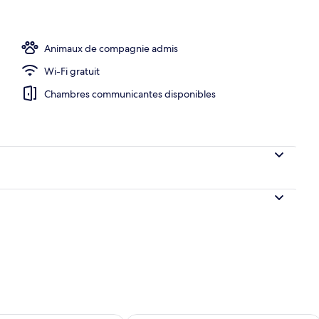
r complet servi tous les jours en supplément
Animaux de compagnie admis
Wi-Fi gratuit
Chambres communicantes disponibles