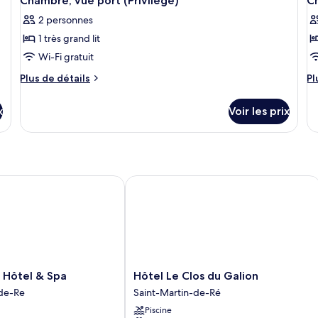
Chambre, vue port (Privilege)
C
2 personnes
1 très grand lit
Wi-Fi gratuit
Plus
Pl
Plus de détails
Pl
de
d
détails
dé
x
Voir les prix
sur
su
le
le
type
ty
de
d
chambre
c
Chambre,
C
ôtel & Spa
Hôtel Le Clos du Galion
vue
Pr
port
vu
(Privilege)
po
Hôtel
 Hôtel & Spa
Hôtel Le Clos du Galion
Le
-de-Re
Saint-Martin-de-Ré
Clos
Piscine
du