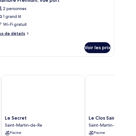
hambre Premium, vue port
2 personnes
1 grand lit
Wi-Fi gratuit
us
us de détails
e
tails
Voir les prix
r
pe
e
hambre
hambre
Le Secret
Le Clos Saint-Martin H
emium,
e
rt
Le
Le
Le Secret
Le Clos Saint-Martin
Secret
Clos
Saint-Martin-de-Re
Saint-Martin-de-Re
Saint-
Saint-
Piscine
Piscine
Martin-
Martin