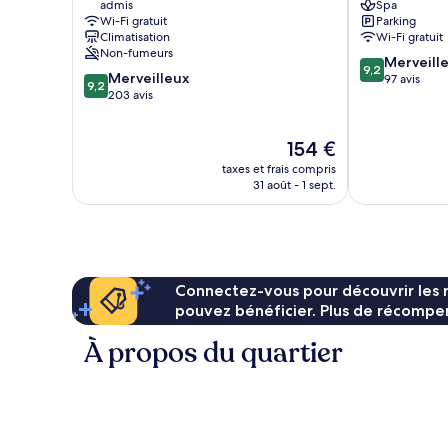
admis
Spa
Martin-
Spa
Wi-Fi gratuit
Parking
de-
Saint-
Climatisation
Wi-Fi gratuit
Re
Martin-
Non-fumeurs
9.2
Merveill
de-
9,2
9.2
Merveilleux
sur
97 avis
Re
9,2
sur
203 avis
10,
10,
Merveilleux,
Merveilleux,
97 avis
Le
154 €
203 avis
nouveau
taxes et frais compris
prix
31 août - 1 sept.
est
de
154 €
Connectez-vous pour découvrir les 
pouvez bénéficier. Plus de récompen
À propos du quartier