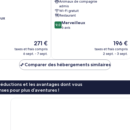
Animaux de compagnie
Galion
admis
Saint-
Wi-Fi gratuit
Martin-
Restaurant
eux
de-
9.0
Merveilleux
Ré
9,0
sur
6 avis
10,
Merveilleux,
Le
Le
271 €
196 €
6 avis
nouveau
nouveau
taxes et frais compris
taxes et frais compris
prix
prix
6 sept. - 7 sept.
2 sept. - 3 sept.
est
est
de
de
Comparer des hébergements similaires
271 €
196 €
réductions et les avantages dont vous
ses pour plus d’aventures !