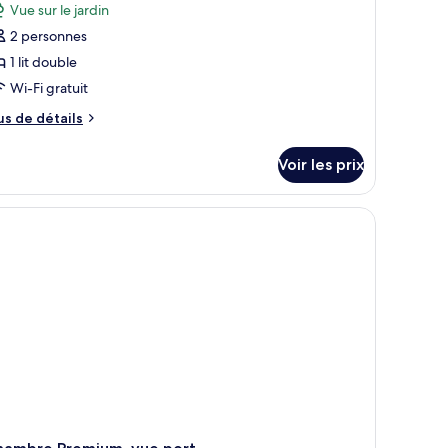
hotos
rdin
Vue sur le jardin
our
2 personnes
e
1 lit double
ype
Wi-Fi gratuit
e
hambre :
us
us de détails
e
hambre
tails
eluxe,
Voir les prix
r
ue
rdin
pe
e
hambre
hambre
luxe,
e
rdin