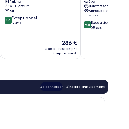
Parking
Spa
de-
Hôtel
Wi-Fi gratuit
Transfert aéroport
Re
&
Bar
Animaux de compagnie
Spa
admis
9.6
Exceptionnel
Saint-
9,6
9.6
Exceptionnel
sur
17 avis
Martin-
9,6
sur
58 avis
10,
de-
10,
Exceptionnel,
Re
Exceptionnel,
17 avis
Le
286 €
58 avis
nouveau
taxes et frais compris
tax
prix
4 sept. - 5 sept.
est
de
286 €
Se connecter
S’inscrire gratuitement