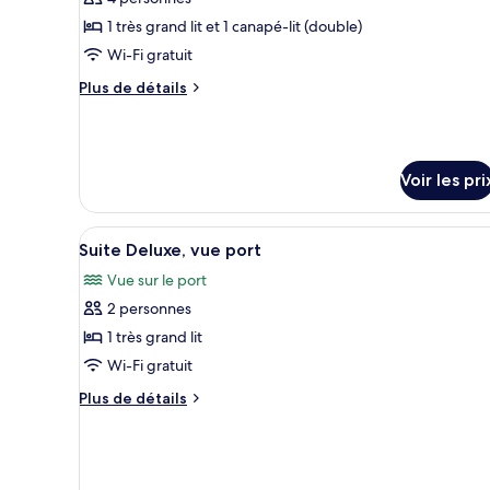
photos
(Premier)
»,
vue
pour
1 très grand lit et 1 canapé-lit (double)
port
ce
Wi-Fi gratuit
(Premier)
type
Plus
Plus de détails
de
de
chambre :
détails
sur
Suite
le
Présidentielle,
Voir les pri
type
vue
de
chambre
port
Afficher
Literie de qualité supérieure,
Suite
4
Suite Deluxe, vue port
toutes
Présidentielle,
Vue sur le port
vue
les
port
2 personnes
photos
pour
1 très grand lit
ce
Wi-Fi gratuit
type
Plus
Plus de détails
de
de
chambre :
détails
sur
Suite
le
Deluxe,