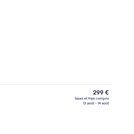
Façade de l’hébergement
Le
299 €
prix
taxes et frais compris
actuel
13 août - 14 août
ualité supérieure, matelas mémoire de forme
Réception
est
de
299 €.