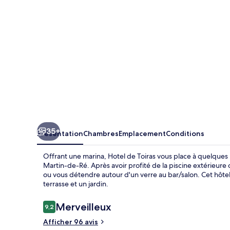
35+
Présentation
Chambres
Emplacement
Conditions
Offrant une marina, Hotel de Toiras vous place à quelques 
Martin-de-Ré. Après avoir profité de la piscine extérieure
ou vous détendre autour d'un verre au bar/salon. Cet hôtel
terrasse et un jardin.
Avis
Merveilleux
9,2
9,2 sur 10
voyageurs
Afficher 96 avis