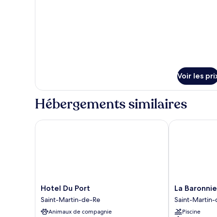
type
vue
de
chambre
port
Suite
Deluxe,
vue
port
Voir les pri
Hébergements similaires
Hotel Du Port
La Baronnie H
Hotel
La
Hotel Du Port
La Baronnie
Du
Baronnie
Saint-Martin-de-Re
Saint-Martin
Port
Hôtel
Animaux de compagnie
Piscine
Saint-
&