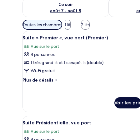
Vérifier la disponibilité pour ce soir août 7 - août 8
Vérifier la di
Ce soir
août 7 - août 8
a
Filtres
Toutes les chambres
1 lit
2 lits
disponibles
Afficher
Suite « Premier », vue port (Pr
pour
2
Suite « Premier », vue port (Premier)
toutes
les
Vue sur le port
les
chambres
4 personnes
photos
pour
1 très grand lit et 1 canapé-lit (double)
ce
Wi-Fi gratuit
type
Plus
Plus de détails
de
de
chambre :
détails
sur
Suite
le
Voir les pri
«
type
Premier
de
Afficher
Literie de qualité supérieure,
chambre
»,
3
Suite Présidentielle, vue port
Suite
toutes
vue
«
Vue sur le port
les
port
Premier
4 personnes