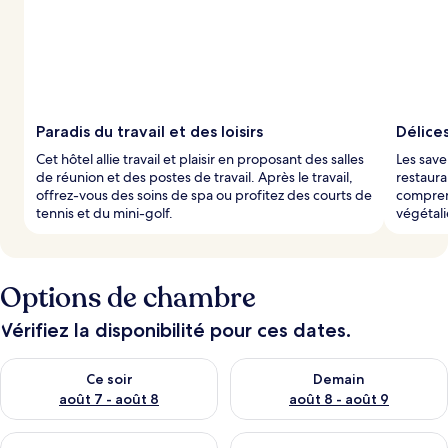
Paradis du travail et des loisirs
Délices
Cet hôtel allie travail et plaisir en proposant des salles
Les sav
de réunion et des postes de travail. Après le travail,
restaura
offrez-vous des soins de spa ou profitez des courts de
compren
tennis et du mini-golf.
végétali
Options de chambre
Vérifiez la disponibilité pour ces dates.
Vérifier la disponibilité pour ce soir août 7 - août 8
Vérifier la disponibilité pour 
Ce soir
Demain
août 7 - août 8
août 8 - août 9
Vérifier la disponibilité pour ce week-end août 7 - août 9
Vérifier la disponibilité pour 