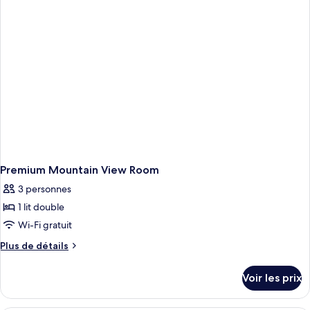
chambre
Chambre
Premium,
balcon,
vue
montagne
Premium Mountain View Room
3 personnes
1 lit double
Wi-Fi gratuit
Plus
Plus de détails
de
détails
Voir les prix
sur
le
type