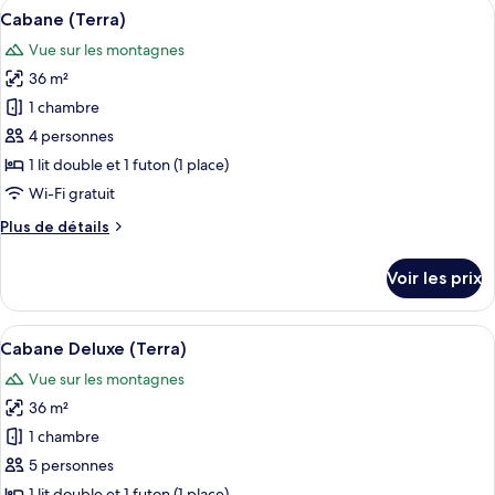
Afficher
Une chambre d’hôtel moderne avec une
5
de
Cabane (Terra)
toutes
chambre
Vue sur les montagnes
Premium
les
Mountain
36 m²
photos
View
pour
1 chambre
Room
ce
4 personnes
type
1 lit double et 1 futon (1 place)
de
Wi-Fi gratuit
chambre :
Plus
Plus de détails
Cabane
de
(Terra)
détails
Voir les prix
sur
le
type
Afficher
Une chambre d’hôtel moderne avec une
6
de
Cabane Deluxe (Terra)
toutes
chambre
Vue sur les montagnes
Cabane
les
(Terra)
36 m²
photos
pour
1 chambre
ce
5 personnes
type
1 lit double et 1 futon (1 place)