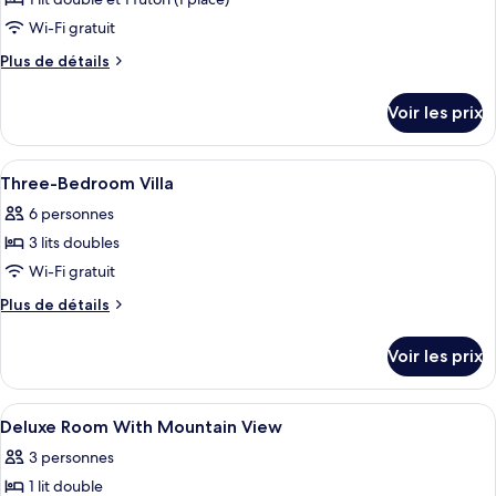
de
Wi-Fi gratuit
chambre :
Plus
Plus de détails
Cabane
de
Deluxe
détails
Voir les prix
(Terra)
sur
le
type
Afficher
Une chambre d’hôtel moderne, dotée d’
13
de
Three-Bedroom Villa
toutes
chambre
6 personnes
Cabane
les
Deluxe
3 lits doubles
photos
(Terra)
pour
Wi-Fi gratuit
ce
Plus
Plus de détails
type
de
détails
de
Voir les prix
sur
chambre :
le
Three-
type
Afficher
Une chambre d’hôtel moderne, dotée d’
2
Bedroom
de
Deluxe Room With Mountain View
toutes
chambre
Villa
3 personnes
Three-
les
Bedroom
1 lit double
photos