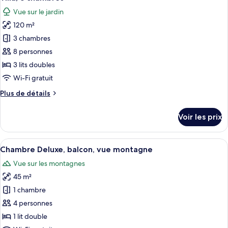
toutes
(Deluxe)
chambre
Vue sur le jardin
Chambre
les
Familiale,
120 m²
photos
balcon,
pour
3 chambres
vue
ce
montagne
8 personnes
(Deluxe)
type
3 lits doubles
de
Wi-Fi gratuit
chambre :
Plus
Plus de détails
Villa,
de
3
détails
Voir les prix
chambres
sur
le
type
Afficher
Une chambre d’hôtel moderne dotée d’u
6
de
Chambre Deluxe, balcon, vue montagne
toutes
chambre
Vue sur les montagnes
Villa,
les
3
45 m²
photos
chambres
pour
1 chambre
ce
4 personnes
type
1 lit double
de