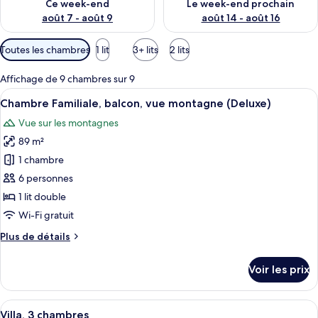
Ce week-end
Le week-end prochain
août 7 - août 9
août 14 - août 16
Filtres
Toutes les chambres
1 lit
3+ lits
2 lits
disponibles
pour
Affichage de 9 chambres sur 9
les
Afficher
Une chambre d’hôtel moderne dotée d’un
8
Chambre Familiale, balcon, vue montagne (Deluxe)
chambres
toutes
Vue sur les montagnes
les
89 m²
photos
pour
1 chambre
ce
6 personnes
type
1 lit double
de
Wi-Fi gratuit
chambre :
Plus
Plus de détails
Chambre
de
Familiale,
détails
Voir les prix
balcon,
sur
le
vue
type
Afficher
Un bâtiment moderne doté d’un patio c
montagne
18
de
Villa, 3 chambres