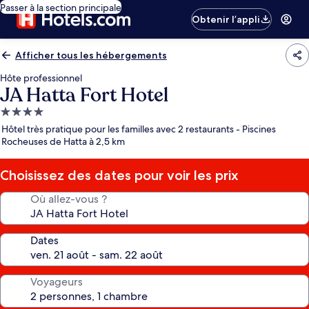
Passer à la section principale
Obtenir l’appli
Afficher tous les hébergements
Hôte professionnel
JA Hatta Fort Hotel
Hébergement
4.0 étoiles
Hôtel très pratique pour les familles avec 2 restaurants - Piscines
Rocheuses de Hatta à 2,5 km
Choisissez des dates pour voir les prix
Où allez-vous ?
Dates
Voyageurs