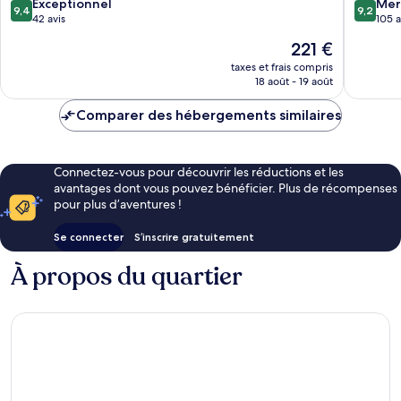
Kalba
Aqah
9.4
9.2
Exceptionnel
Mer
9,4
9,2
sur
sur
42 avis
105 a
10,
10,
Le
221 €
Exceptionnel,
Merveill
nouveau
42 avis
105 avis
taxes et frais compris
prix
18 août - 19 août
est
de
Comparer des hébergements similaires
221 €
Connectez-vous pour découvrir les réductions et les
avantages dont vous pouvez bénéficier. Plus de récompenses
pour plus d’aventures !
Se connecter
S’inscrire gratuitement
À propos du quartier