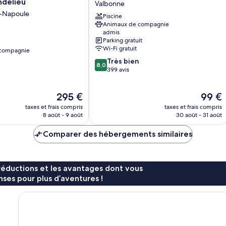
delieu
Valbonne
Sophia
-Napoule
Piscine
Antipolis
Animaux de compagnie
Valbonne
admis
Parking gratuit
Wi-Fi gratuit
 compagnie
8.0
Très bien
8,0
sur
399 avis
10,
Très
Le
Le
295 €
99 €
bien,
nouveau
nouvea
399 avis
taxes et frais compris
taxes et frais compris
prix
prix
8 août - 9 août
30 août - 31 août
est
est
de
de
Comparer des hébergements similaires
295 €
99 €
réductions et les avantages dont vous
ses pour plus d’aventures !