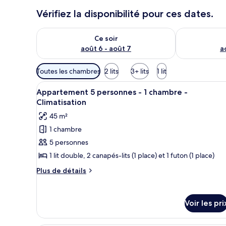
Vérifiez la disponibilité pour ces dates.
Vérifier la disponibilité pour ce soir août 6 - août 7
Vérifier la di
Ce soir
août 6 - août 7
a
Filtres
Toutes les chambres
2 lits
3+ lits
1 lit
disponibles
Afficher
Une chambre moderne avec un ca
pour
7
Appartement 5 personnes - 1 chambre -
toutes
les
Climatisation
les
chambres
45 m²
photos
1 chambre
pour
5 personnes
ce
type
1 lit double, 2 canapés-lits (1 place) et 1 futon (1 place)
de
Plus
Plus de détails
chambre :
de
détails
Appartement
sur
5
Voir les pri
le
personnes
type
-
de