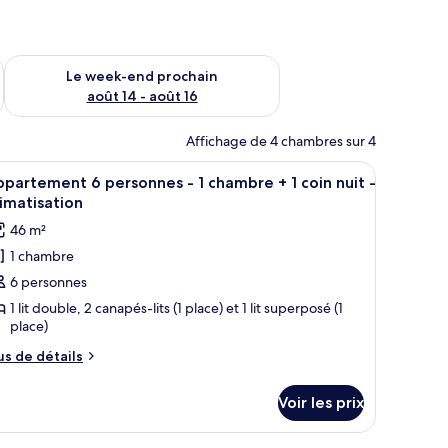
-end août 7 - août 9
Vérifier la disponibilité pour le week-end prochain août 14 - a
Le week-end prochain
août 14 - août 16
Affichage de 4 chambres sur 4
un four à micro-ondes.
table à manger et des chaises, un coin cuisine équipé d’un four à micro-ond
fficher
Une chambre d’hôtel avec un grand lit, deux or
6
partement 6 personnes - 1 chambre + 1 coin nuit -
outes
imatisation
s
46 m²
hotos
1 chambre
our
6 personnes
e
ype
1 lit double, 2 canapés-lits (1 place) et 1 lit superposé (1
place)
e
hambre :
us
us de détails
e
ppartement
tails
Voir les prix
r
ersonnes
pe