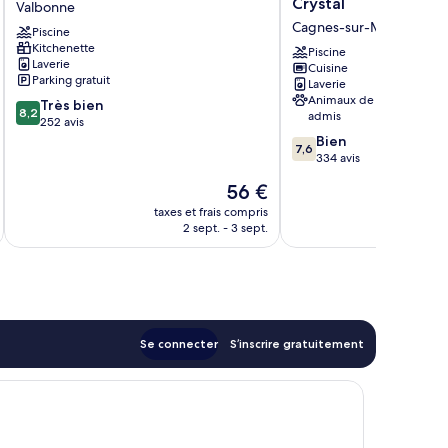
Crystal
Valbonne
Sophia
Résidence
Cagnes-sur-Mer
Piscine
Valbonne
Le
Kitchenette
Crystal
Piscine
Laverie
Cuisine
Cagnes-
Parking gratuit
Laverie
sur-
Animaux de compagnie
8.2
Très bien
Mer
8,2
admis
sur
252 avis
10,
7.6
Bien
7,6
Très
sur
334 avis
bien,
10,
Le
56 €
252 avis
Bien,
u
nouveau
334 avis
taxes et frais compris
prix
2 sept. - 3 sept.
est
de
56 €
Se connecter
S’inscrire gratuitement