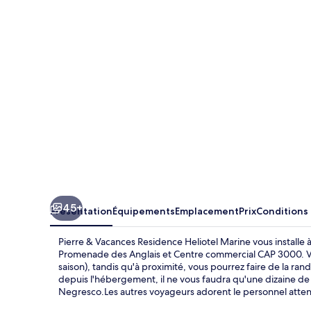
Vacances
Residence
Heliotel
Marine
45+
Présentation
Équipements
Emplacement
Prix
Conditions
Pierre & Vacances Residence Heliotel Marine vous installe
Promenade des Anglais et Centre commercial CAP 3000. Vous
saison), tandis qu'à proximité, vous pourrez faire de la ra
depuis l'hébergement, il ne vous faudra qu'une dizaine de 
Negresco.Les autres voyageurs adorent le personnel atten