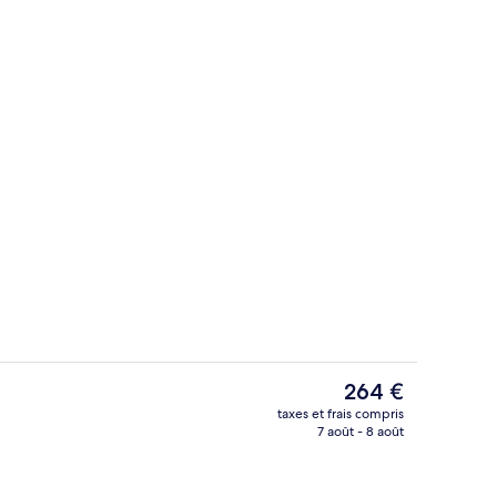
Appartement 6 personnes - 1 chambre + 
Le
264 €
prix
taxes et frais compris
actuel
7 août - 8 août
Studio 2 personnes - Climatisation | Co
est
de
264 €.