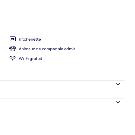
ieure (ouverte en saison), chaises longues
Kitchenette
Animaux de compagnie admis
Wi-Fi gratuit