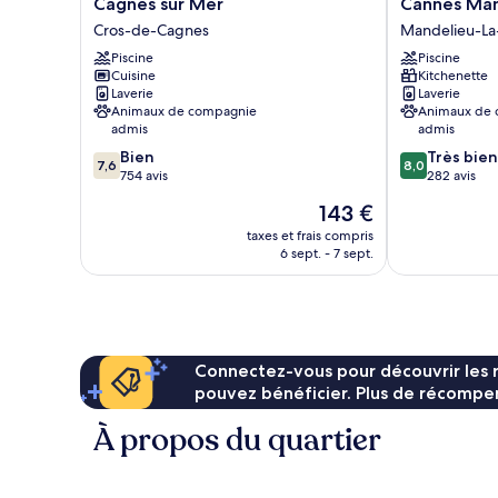
Cagnes sur Mer
Cannes Man
Hotel
Vacances
Cros-de-Cagnes
Mandelieu-La
Le
Residence
Lido
Piscine
Cannes
Piscine
Cuisine
Kitchenette
Cagnes
Mandelieu
Laverie
Laverie
sur
Mandelieu-
Animaux de compagnie
Animaux de
Mer
La-
admis
admis
Cros-
Napoule
7.6
8.0
Bien
Très bien
de-
7,6
8,0
sur
sur
754 avis
282 avis
Cagnes
10,
10,
Le
143 €
Bien,
Très
nouveau
754 avis
bien,
taxes et frais compris
prix
6 sept. - 7 sept.
282 avis
est
de
143 €
Connectez-vous pour découvrir les 
pouvez bénéficier. Plus de récompen
À propos du quartier