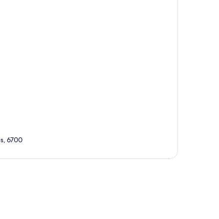
es, 6700
te