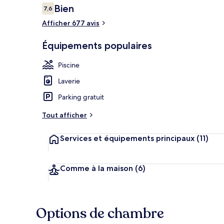
Avis
Bien
7,6
7,6 sur 10
voyageurs
Afficher 677 avis
Piscine extér
Équipements populaires
Piscine
Laverie
Parking gratuit
Tout afficher
Services et équipements principaux
(11)
Comme à la maison
(6)
Options de chambre