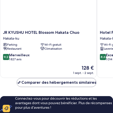
JR
Hotel
JR KYUSHU HOTEL Blossom Hakata Chuo
Hotel 
KYUSHU
Forza
Hakata-ku
Hakata-
HOTEL
Hakatae
Parking
Wi-Fi gratuit
Wi-Fi 
Blossom
Chikushi
Restaurant
Climatisation
Laveri
Hakata
-
Chuo
GuchiⅠ
9.2
8.6
Merveilleux
Exce
9,2
8,6
Hakata-
Hakata-
sur
sur
1 827 avis
1 014
ku
ku
10,
10,
Le
128 €
Merveilleux,
Excellen
nouveau
1 827 avis
1 014 avi
1 sept. - 2 sept.
prix
est
Comparer des hébergements similaires
de
128 €
Connectez-vous pour découvrir les réductions et les
avantages dont vous pouvez bénéficier. Plus de récompenses
pour plus d’aventures !