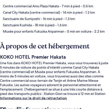
Centre commercial Amu Plaza Hakata
- 7 min à pied
- 0.6 km
Canal City Hakata (centre commercial)
- 14 min à pied
- 1.2 km
Sanctuaire de Sumiyoshi
- 16 min à pied
- 1.3 km
Sanctuaire Kushida
- 18 min à pied
- 1.6 km
Musée pour enfants Fukuoka Anpanman
- 5 min en voiture
- 2.2 km
À propos de cet hébergement
KOKO HOTEL Premier Hakata
Une fois dans KOKO HOTEL Premier Hakata, vous vous trouverez à juste
5 minutes de voiture de points d'intérêt comme Canal City Hakata
(centre commercial) et Musée pour enfants Fukuoka Anpanman. À
moins de 5 minutes en voiture, vous trouverez aussi des sites comme
Centre commercial sous-terrain de Tenjin et Arène Marine Messe
Fukuoka. Les autres voyageurs adorent le personnel attentionné et
l'emplacement. L'hébergement se situe à une très courte distance à
pied des transports publics : Station Gion se trouve à 12 min et Station
Higashi-hie, à 15 min.
Informations sur le droit de rétractation