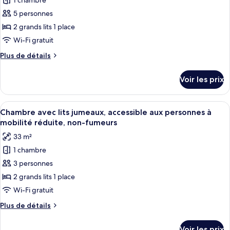
1 chambre
photos
fumeurs
avec
pour
5 personnes
lits
ce
jumeaux,
2 grands lits 1 place
non-
type
Wi-Fi gratuit
fumeurs
de
Plus
Plus de détails
chambre :
de
Chambre
détails
Voir les prix
sur
Deluxe
le
avec
type
Afficher
Une chambre d’hôtel avec deux lits, un
lits
4
de
Chambre avec lits jumeaux, accessible aux personnes à
toutes
jumeaux,
chambre
mobilité réduite, non-fumeurs
Chambre
les
non-
33 m²
Deluxe
photos
fumeurs
avec
1 chambre
pour
lits
3 personnes
ce
jumeaux,
non-
type
2 grands lits 1 place
fumeurs
de
Wi-Fi gratuit
chambre :
Plus
Plus de détails
Chambre
de
avec
détails
Voir les prix