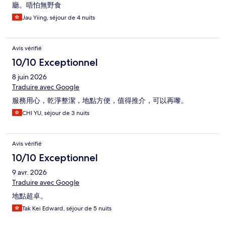
廳。唔怕無野食
Jau Yiing, séjour de 4 nuits
Avis vérifié
10/10 Exceptionnel
8 juin 2026
Traduire avec Google
服務用心，乾淨整潔，地點方便，值得推介，可以再嚟。
CHI YU, séjour de 3 nuits
Avis vérifié
10/10 Exceptionnel
9 avr. 2026
Traduire avec Google
地點超卓。
Tak Kei Edward, séjour de 5 nuits