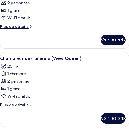
pour
2 personnes
fumeurs
ce
(Queen)
1 grand lit
type
Wi-Fi gratuit
de
Plus
Plus de détails
chambre :
de
Chambre,
détails
Voir les prix
sur
non-
le
fumeurs
type
Afficher
Une chambre d’hôtel avec un grand lit,
(Run
3
de
Chambre, non-fumeurs (View Queen)
toutes
of
chambre
20 m²
Chambre,
les
the
non-
1 chambre
photos
house)
fumeurs
pour
2 personnes
(Run
ce
of
1 grand lit
the
type
Wi-Fi gratuit
house)
de
Plus
Plus de détails
chambre :
de
Chambre,
détails
Voir les prix
sur
non-
le
fumeurs