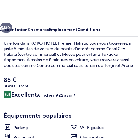
HOTEL
Premier
Hakata
cédent
Suivant
80+
Présentation
Chambres
Emplacement
Conditions
Une fois dans KOKO HOTEL Premier Hakata, vous vous trouverez à
juste 5 minutes de voiture de points d'intérêt comme Canal City
Hakata (centre commercial) et Musée pour enfants Fukuoka
Anpanman. À moins de 5 minutes en voiture, vous trouverez aussi
des sites comme Centre commercial sous-terrain de Tenjin et Arène
Marine Messe Fukuoka. Les autres voyageurs adorent le personnel
attentionné et l'emplacement. L'hébergement se situe à une très
Le
85 €
courte distance à pied des transports publics : Station Gion se
prix
31 août - 1 sept.
trouve à 12 min et Station Higashi-hie, à 15 min.
actuel
Avis
Excellent
Suite Junior, non-fumeurs | Couette e
8,8
est
Afficher 922 avis
8,8 sur 10
voyageurs
de
85 €.
Équipements populaires
Parking
Wi-Fi gratuit
Restaurant
Climatisation