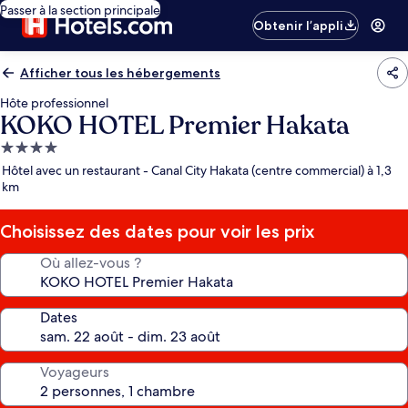
Passer à la section principale
Obtenir l’appli
Afficher tous les hébergements
Hôte professionnel
KOKO HOTEL Premier Hakata
Hébergement
4.0 étoiles
Hôtel avec un restaurant - Canal City Hakata (centre commercial) à 1,3
km
Choisissez des dates pour voir les prix
Où allez-vous ?
Dates
Voyageurs