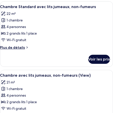
type
Afficher
Une chambre d’hôtel avec deux lits, u
(View
3
de
Chambre Standard avec lits jumeaux, non-fumeurs
toutes
Queen)
chambre
22 m²
Chambre,
les
non-
1 chambre
photos
fumeurs
pour
4 personnes
(View
ce
Queen)
2 grands lits 1 place
type
Wi-Fi gratuit
de
Plus
Plus de détails
chambre :
de
Chambre
détails
Voir les prix
sur
Standard
le
avec
type
Afficher
Une chambre d’hôtel avec deux lits, un
lits
3
de
Chambre avec lits jumeaux, non-fumeurs (View)
toutes
jumeaux,
chambre
21 m²
Chambre
les
non-
Standard
1 chambre
photos
fumeurs
avec
pour
4 personnes
lits
ce
jumeaux,
2 grands lits 1 place
non-
type
Wi-Fi gratuit
fumeurs