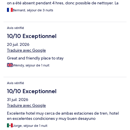
on a été absent pendant 4 hres, donc possible de nettoyer. La
personne est passée quand on était là, donc juste changement
Bernard, séjour de 3 nuits
de serviettes. Pas terrible le service !. Et personnel
moyennement aimable.
Avis vérifié
10/10 Exceptionnel
20 juil. 2026
Traduire avec Google
Great and friendly place to stay
Wendy, séjour de 1 nuit
Avis vérifié
10/10 Exceptionnel
31 juil. 2026
Traduire avec Google
Excelente hotel muy cerca de ambas estaciones de tren, hotel
en excelentes condiciones y muy buen desayuno
Jorge, séjour de 1 nuit