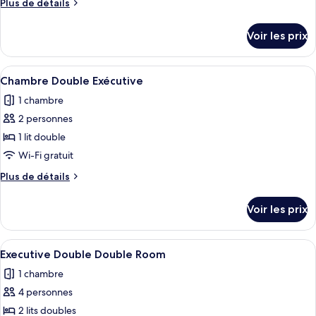
Plus
Plus de détails
Chambre
de
Exécutive
détails
Voir les prix
sur
le
type
Afficher
Une chambre d’hôtel moderne avec un g
4
de
Chambre Double Exécutive
toutes
chambre
1 chambre
Chambre
les
Exécutive
2 personnes
photos
pour
1 lit double
ce
Wi-Fi gratuit
type
Plus
Plus de détails
de
de
chambre :
détails
Voir les prix
sur
Chambre
le
Double
type
Afficher
Une chambre d’hôtel avec deux lits, u
Exécutive
4
de
Executive Double Double Room
toutes
chambre
1 chambre
Chambre
les
Double
4 personnes
photos
Exécutive
pour
2 lits doubles