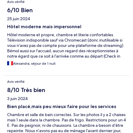
Avis vérifié
6/10 Bien
25 juin 2024
Hôtel moderne mais impersonnel
Hôtel moderne et propre, chambre et literie confortables.
Télévision indisponible sauf via Chromecast (donc inutilisable si
vous n’avez pas de compte pour une plateforme de streaming)
Bémol aussi sur l’accueil, aucun regard des réceptionnistes à
notre égard que ce soit à l’arrivée comme au départ (Check in
fait en ligne). Très impersonnel, bien pour un court séjour.
Alexandra, séjour de 1 nuit
Avis vérifié
8/10 Très bien
3 juin 2024
Bien placé,mais peu mieux faire pour les services
Chambre et salle de bain correctes. Sur les photos il y a 2 chaises
mais 1 seule dans la chambre. Pas de frigo. Restrictions pour un 4
E. Pas de peignoir, ni de chaussons. La chambre a besoin d’être
repeinte. Nous n’avons pas eu de ménage l’avant dernier jour,