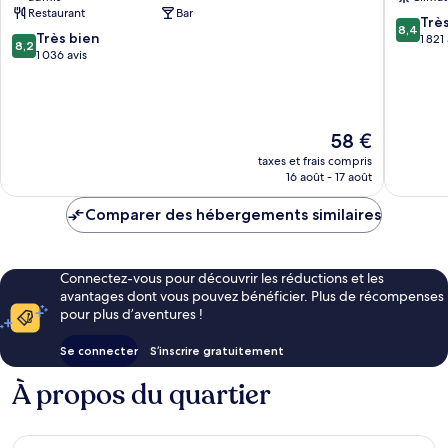
Centre-
Centre-
Restaurant
Bar
ville
ville
8.4
Trè
8,4
8.2
de
Très bien
de
sur
1 821
8,2
sur
Manchester
1 036 avis
Manches
10,
10,
Très
Très
bien,
bien,
1 821 avi
1 036 avis
Le
58 €
nouveau
taxes et frais compris
prix
16 août - 17 août
est
de
Comparer des hébergements similaires
58 €
Connectez-vous pour découvrir les réductions et les
avantages dont vous pouvez bénéficier. Plus de récompenses
pour plus d’aventures !
Se connecter
S’inscrire gratuitement
À propos du quartier