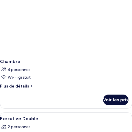
Double
Room
Chambre
4 personnes
Wi-Fi gratuit
Plus
Plus de détails
de
détails
Voir les prix
sur
le
type
Afficher
Une chambre d’hôtel avec un lit, un b
1
de
Executive Double
toutes
chambre
2 personnes
Chambre
les