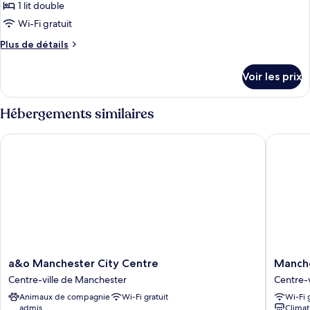
1 lit double
photos
pour
Wi-Fi gratuit
ce
Plus
Plus de détails
type
de
détails
de
Voir les prix
sur
chambre :
le
Executive
type
Hébergements similaires
Double
de
chambre
a&o Manchester City Centre
Manchest
Executive
Double
a&o
Manches
a&o Manchester City Centre
Manche
Manchester
Portland
Centre-ville de Manchester
Centre-
City
By
Animaux de compagnie
Wi-Fi gratuit
Wi-Fi 
Centre
Sunday
admis
Climat