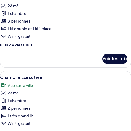
les
Double
23 m²
photos
Deluxe
pour
1 chambre
ce
3 personnes
type
1 lit double et 1 lit 1 place
de
Wi-Fi gratuit
chambre :
Plus
Plus de détails
Chambre
de
Triple
détails
Voir les prix
Deluxe
sur
le
type
Afficher
Une chambre d’hôtel moderne avec un g
5
de
Chambre Exécutive
toutes
chambre
Vue sur la ville
Chambre
les
Triple
23 m²
photos
Deluxe
pour
1 chambre
ce
2 personnes
type
1 très grand lit
de
Wi-Fi gratuit
chambre :