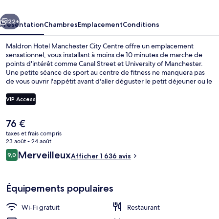
City
cédent
Suivant
Centre
22+
Présentation
Chambres
Emplacement
Conditions
Maldron Hotel Manchester City Centre offre un emplacement
sensationnel, vous installant à moins de 10 minutes de marche de
points d'intérêt comme Canal Street et University of Manchester.
Une petite séance de sport au centre de fitness ne manquera pas
de vous ouvrir l'appétit avant d'aller déguster le petit déjeuner ou le
dîner à l'établissement Grain & Grill. Centre de congrès Manchester
Central et Piccadilly Gardens se trouvent par ailleurs à moins de 15
VIP Access
minutes à pied. Les autres voyageurs adorent le personnel
attentionné et la présentation générale. L'hébergement se situe à
Le
76 €
une très courte distance à pied des transports publics : Arrêt de
Réception
prix
métro léger St Peter's Square se trouve à 9 min et Arrêt de métro
taxes et frais compris
actuel
23 août - 24 août
léger Piccadilly Gardens, à 11 min.
est
Avis
Merveilleux
9,0
Afficher 1 636 avis
de
9,0 sur 10
voyageurs
76 €.
Équipements populaires
Wi-Fi gratuit
Restaurant