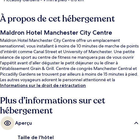
À propos de cet hébergement
Maldron Hotel Manchester City Centre
Maldron Hotel Manchester City Centre offre un emplacement
sensationnel, vous installant à moins de 10 minutes de marche de points
d'intérêt comme Canal Street et University of Manchester. Une petite
séance de sport au centre de fitness ne manquera pas de vous ouvrir
l'appétit avant d'aller déguster le petit déjeuner ou le dîner à
l'établissement Grain & Grill. Centre de congrès Manchester Central et
Piccadilly Gardens se trouvent par ailleurs à moins de 15 minutes à pied.
Les autres voyageurs adorent le personnel attentionné et la
présentation générale. L'hébergement se situe à une très courte
Informations sur le droit de rétractation
distance à pied des transports publics : Arrêt de métro léger St Peter's
Square se trouve à 9 min et Arrêt de métro léger Piccadilly Gardens, à 11
Plus d’informations sur cet
min.
hébergement
Aperçu
Taille de l'hôtel