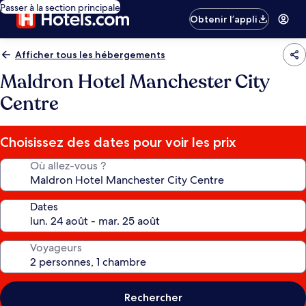
Passer à la section principale
Obtenir l’appli
Afficher tous les hébergements
Maldron Hotel Manchester City
Centre
Choisissez des dates pour voir les prix
Où allez-vous ?
Dates
Voyageurs
Rechercher