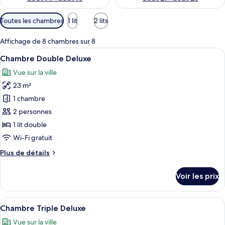
Filtres
Toutes les chambres
1 lit
2 lits
disponibles
pour
Affichage de 8 chambres sur 8
les
Afficher
Une chambre d’hôtel avec un grand lit,
5
Chambre Double Deluxe
chambres
toutes
Vue sur la ville
les
23 m²
photos
pour
1 chambre
ce
2 personnes
type
1 lit double
de
Wi-Fi gratuit
chambre :
Plus
Plus de détails
Chambre
de
Double
détails
Voir les prix
Deluxe
sur
le
type
Afficher
Une chambre d’hôtel avec deux lits, un
7
de
Chambre Triple Deluxe
toutes
chambre
Vue sur la ville
Chambre