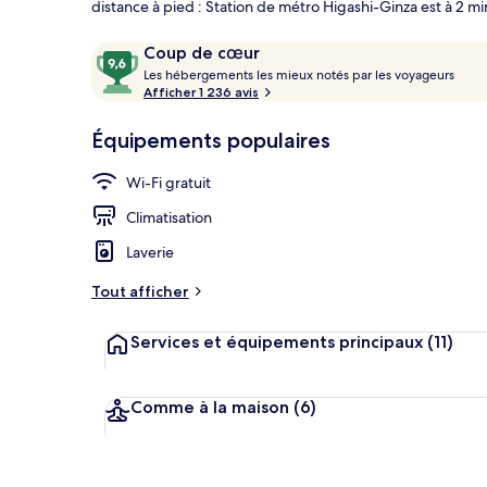
distance à pied : Station de métro Higashi-Ginza est à 2 mi
Avis
9,6
Coup de cœur
voyageurs
L
sur
Les hébergements les mieux notés par les voyageurs
Literie de qu
e
Afficher 1 236 avis
10,
s
Coup
Équipements populaires
de
h
cœur
é
Wi-Fi gratuit
b
e
Climatisation
r
g
Laverie
e
m
Tout afficher
e
n
Services et équipements principaux
(11)
t
s
l
Comme à la maison
(6)
e
s
m