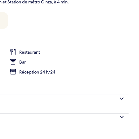
n et Station de métro Ginza, à 4 min.
alité supérieure, coffres-forts dans les chambres
Restaurant
Bar
Réception 24 h/24