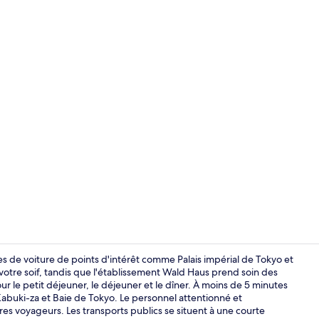
Vue sur la vil
es de voiture de points d'intérêt comme Palais impérial de Tokyo et
 votre soif, tandis que l'établissement Wald Haus prend soin des
ur le petit déjeuner, le déjeuner et le dîner. À moins de 5 minutes
Vue sur la vil
Kabuki-za et Baie de Tokyo. Le personnel attentionné et
s voyageurs. Les transports publics se situent à une courte