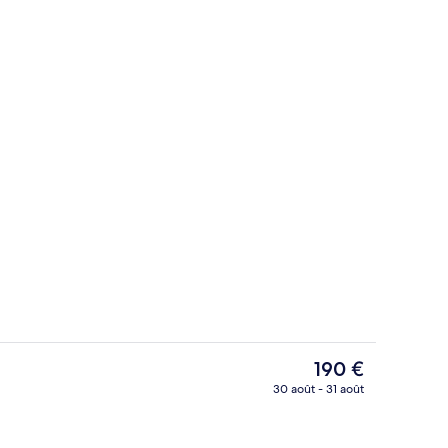
le
Réception
Le
190 €
prix
30 août - 31 août
actuel
le
Extérieur
est
de