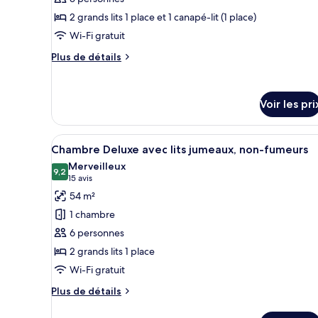
de
2 grands lits 1 place et 1 canapé-lit (1 place)
chambre :
Chambre
Wi-Fi gratuit
Supérieure
Plus
Plus de détails
avec
de
détails
lits
sur
jumeaux,
Voir les pri
le
vue
type
ville
de
Afficher
Une chambre d’hôtel avec deux l
chambre
10
Chambre Deluxe avec lits jumeaux, non-fumeurs
toutes
Chambre
Merveilleux
Supérieure
les
9,2
9,2 sur 10
(15 avis)
15 avis
avec
photos
54 m²
lits
pour
jumeaux,
1 chambre
ce
vue
6 personnes
ville
type
2 grands lits 1 place
de
Wi-Fi gratuit
chambre :
Chambre
Plus
Plus de détails
Deluxe
de
détails