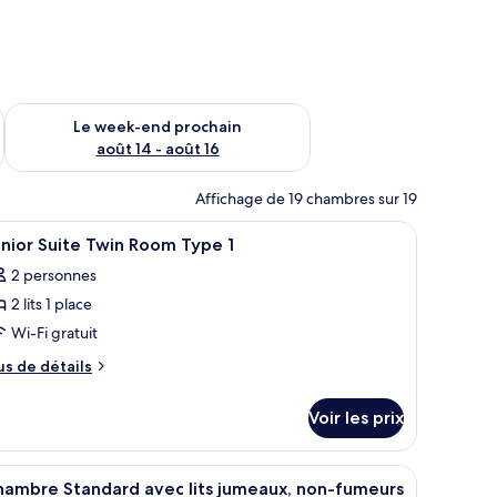
-end août 7 - août 9
Vérifier la disponibilité pour le week-end prochain août 14 - a
Le week-end prochain
août 14 - août 16
Affichage de 19 chambres sur 19
.
 petite table, une chaise et un téléviseur.
fficher
Une chambre d’hôtel avec un lit, une télévisio
1
nior Suite Twin Room Type 1
outes
2 personnes
s
2 lits 1 place
hotos
our
Wi-Fi gratuit
e
us
us de détails
ype
e
tails
e
Voir les prix
r
hambre :
unior
pe
anapé, une petite table et un bureau avec une lampe.
fficher
Une chambre d’hôtel avec un grand lit, deux t
10
uite
e
hambre Standard avec lits jumeaux, non-fumeurs