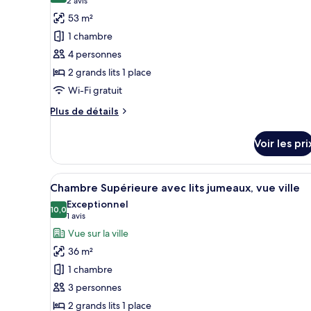
(2 avis)
2 avis
Exécutive,
photos
non-
53 m²
fumeurs
pour
1 chambre
ce
4 personnes
type
2 grands lits 1 place
de
Wi-Fi gratuit
chambre :
Suite
Plus
Plus de détails
Junior,
de
détails
non-
Voir les pri
sur
fumeurs
le
type
Afficher
Une chambre d’hôtel avec un gr
9
de
Chambre Supérieure avec lits jumeaux, vue ville
toutes
chambre
Exceptionnel
Suite
les
10,0
10,0 sur 10
(1 avis)
1 avis
Junior,
photos
Vue sur la ville
non-
pour
fumeurs
36 m²
ce
1 chambre
type
3 personnes
de
2 grands lits 1 place
chambre :