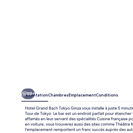
Grand
Bach
Tokyo
Ginza
88+
Présentation
Chambres
Emplacement
Conditions
Hotel Grand Bach Tokyo Ginza vous installe à juste 5 minut
Tour de Tokyo. Le bar est un endroit parfait pour étancher
affamés en leur servant des spécialités Cuisine française po
en voiture, vous trouverez aussi des sites comme Théâtre 
l'emplacement remportent un franc succès auprès des autre