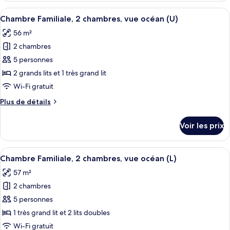
US
Double,
type
|
|
Afficher
Une chambre d’hôtel avec un lit, une t
vue
5
de
Chambre Familiale, 2 chambres, vue océan (U)
18+)
18+)
toutes
chambre
mer
56 m²
Chambre
les
(E)
Double,
2 chambres
photos
vue
pour
5 personnes
mer
ce
(E)
2 grands lits et 1 très grand lit
type
Wi-Fi gratuit
de
Plus
Plus de détails
chambre :
de
Chambre
détails
Voir les prix
sur
Familiale,
le
2
type
Afficher
Une chambre d’hôtel avec un lit, une t
chambres,
5
de
Chambre Familiale, 2 chambres, vue océan (L)
toutes
vue
chambre
57 m²
Chambre
les
océan
Familiale,
2 chambres
photos
(U)
2
pour
5 personnes
chambres,
ce
vue
1 très grand lit et 2 lits doubles
océan
type
Wi-Fi gratuit