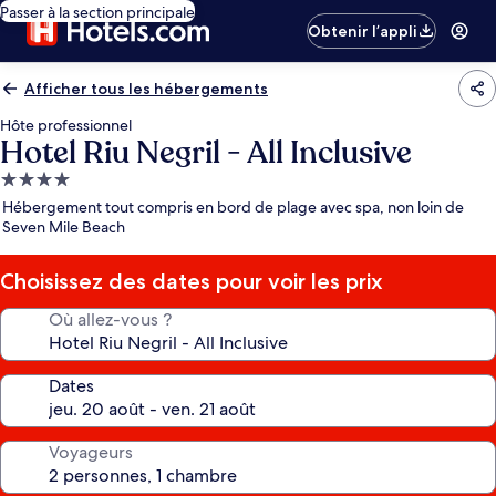
Passer à la section principale
Obtenir l’appli
Afficher tous les hébergements
Hôte professionnel
Hotel Riu Negril - All Inclusive
Hébergement
4.0 étoiles
Hébergement tout compris en bord de plage avec spa, non loin de
Seven Mile Beach
Choisissez des dates pour voir les prix
Où allez-vous ?
Dates
Voyageurs