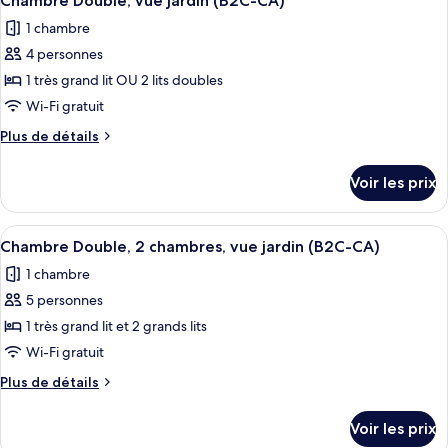
Chambre Double, vue jardin (B2C-CA)
toutes
de
chambre
1 chambre
Chambre
les
mer
Double,
4 personnes
photos
(Swim-
en
pour
1 très grand lit OU 2 lits doubles
Up
front
ce
de
|
Wi-Fi gratuit
mer
type
18+
Plus
Plus de détails
(Swim-
de
|
de
Up
chambre :
détails
C)
|
Voir les prix
sur
Chambre
18+
le
|
Double,
type
C)
Afficher
Une chambre d’hôtel avec un grand lit, 
vue
7
de
Chambre Double, 2 chambres, vue jardin (B2C-CA)
toutes
chambre
jardin
1 chambre
Chambre
les
(B2C-
Double,
5 personnes
photos
CA)
vue
pour
1 très grand lit et 2 grands lits
jardin
ce
(B2C-
Wi-Fi gratuit
CA)
type
Plus
Plus de détails
de
de
chambre :
détails
Voir les prix
sur
Chambre