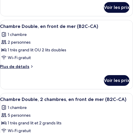
chambre :
détails
Voir les prix
sur
Chambre
le
Double,
type
Afficher
Une chambre d’hôtel avec un grand lit, 
2
7
de
Chambre Double, en front de mer (B2C-CA)
toutes
chambre
chambres,
1 chambre
Chambre
les
vue
Double,
2 personnes
photos
océan
2
pour
1 très grand lit OU 2 lits doubles
(B2C-
chambres,
ce
vue
Wi-Fi gratuit
CA)
océan
type
Plus
Plus de détails
(B2C-
de
de
CA)
chambre :
détails
Voir les prix
sur
Chambre
le
Double,
type
Afficher
Une chambre d’hôtel avec deux lits, un
en
7
de
Chambre Double, 2 chambres, en front de mer (B2C-CA)
toutes
chambre
front
1 chambre
Chambre
les
de
Double,
5 personnes
photos
mer
en
pour
1 très grand lit et 2 grands lits
(B2C-
front
ce
de
Wi-Fi gratuit
CA)