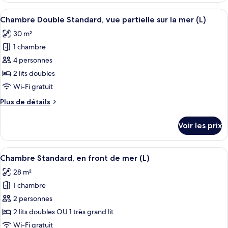
en
type
Afficher
Une chambre d’hôtel avec un grand lit, 
front
5
de
Chambre Double Standard, vue partielle sur la mer (L)
toutes
de
chambre
30 m²
Chambre
les
mer
Double,
1 chambre
photos
(C)
en
pour
4 personnes
front
ce
de
2 lits doubles
mer
type
Wi-Fi gratuit
(C)
de
Plus
Plus de détails
chambre :
de
Chambre
détails
Voir les prix
sur
Double
le
Standard,
type
Afficher
Une chambre d’hôtel avec un grand lit, 
vue
7
de
Chambre Standard, en front de mer (L)
toutes
partielle
chambre
28 m²
Chambre
les
sur
Double
1 chambre
photos
la
Standard,
pour
2 personnes
mer
vue
ce
partielle
(L)
2 lits doubles OU 1 très grand lit
sur
type
Wi-Fi gratuit