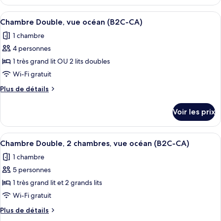
le
Double,
type
Afficher
Une chambre d’hôtel avec un grand lit, 
2
5
de
Chambre Double, vue océan (B2C-CA)
toutes
chambre
chambres,
1 chambre
Chambre
les
vue
Double,
4 personnes
photos
jardin
2
pour
1 très grand lit OU 2 lits doubles
(B2C-
chambres,
ce
vue
Wi-Fi gratuit
CA)
jardin
type
Plus
Plus de détails
(B2C-
de
de
CA)
chambre :
détails
Voir les prix
sur
Chambre
le
Double,
type
Afficher
Une chambre d’hôtel avec un grand lit, 
vue
5
de
Chambre Double, 2 chambres, vue océan (B2C-CA)
toutes
chambre
océan
1 chambre
Chambre
les
(B2C-
Double,
5 personnes
photos
CA)
vue
pour
1 très grand lit et 2 grands lits
océan
ce
(B2C-
Wi-Fi gratuit
CA)
type
Plus
Plus de détails
de
de