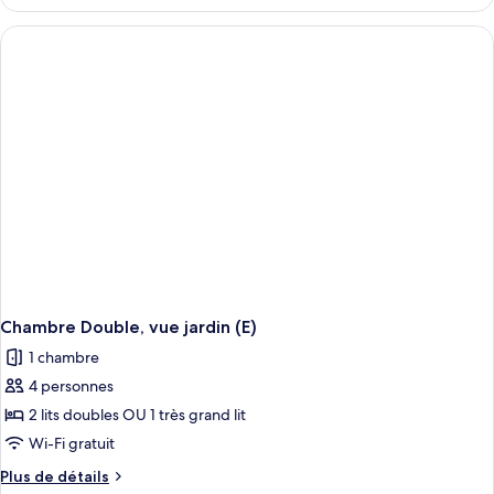
le
Familiale,
type
2
de
chambre
chambres,
Chambre
vue
Familiale,
océan
2
(B2C-
chambres,
vue
CA)
océan
(B2C-
CA)
Chambre Double, vue jardin (E)
1 chambre
4 personnes
2 lits doubles OU 1 très grand lit
Wi-Fi gratuit
Plus
Plus de détails