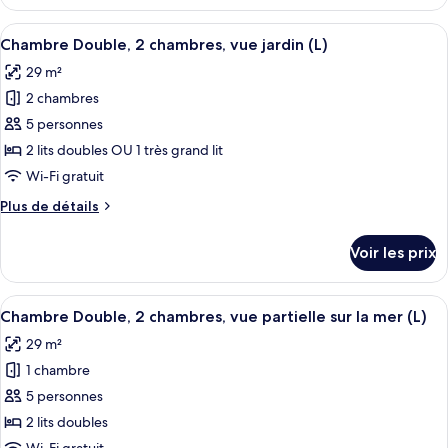
18+)
le
2
type
Afficher
Une chambre d’hôtel avec deux lits, un
chambres
6
de
Chambre Double, 2 chambres, vue jardin (L)
toutes
(L)
chambre
29 m²
Chambre
les
Double,
2 chambres
photos
2
pour
5 personnes
chambres
ce
(L)
2 lits doubles OU 1 très grand lit
type
Wi-Fi gratuit
de
Plus
Plus de détails
chambre :
de
Chambre
détails
Voir les prix
sur
Double,
le
2
type
Afficher
Une chambre d’hôtel avec un grand lit, 
chambres,
5
de
Chambre Double, 2 chambres, vue partielle sur la mer (L)
toutes
vue
chambre
29 m²
Chambre
les
jardin
Double,
1 chambre
photos
(L)
2
pour
5 personnes
chambres,
ce
vue
2 lits doubles
jardin
type