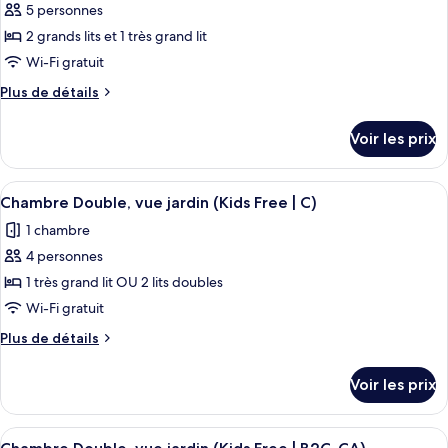
Familiale,
5 personnes
photos
(C)
2
pour
2 grands lits et 1 très grand lit
chambres,
ce
vue
Wi-Fi gratuit
océan
type
Plus
Plus de détails
(C)
de
de
chambre :
détails
Voir les prix
sur
Chambre
le
Familiale,
type
Afficher
Une chambre d’hôtel avec un grand lit, 
2
5
de
Chambre Double, vue jardin (Kids Free | C)
toutes
chambre
chambres,
1 chambre
Chambre
les
vue
Familiale,
4 personnes
photos
océan
2
pour
1 très grand lit OU 2 lits doubles
(B2C-
chambres,
ce
vue
Wi-Fi gratuit
US)
océan
type
Plus
Plus de détails
(B2C-
de
de
US)
chambre :
détails
Voir les prix
sur
Chambre
le
Double,
type
Afficher
Une chambre d’hôtel avec un grand lit, 
vue
5
de