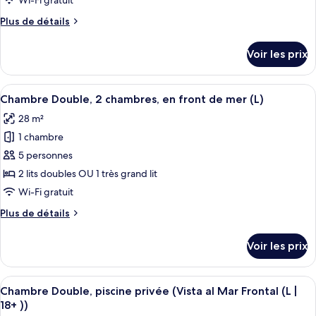
Wi-Fi gratuit
(L)
de
Plus
Plus de détails
chambre :
de
Chambre
détails
Voir les prix
sur
Double,
le
2
type
Afficher
Une chambre d’hôtel avec un grand lit, 
chambres,
7
de
Chambre Double, 2 chambres, en front de mer (L)
toutes
vue
chambre
28 m²
Chambre
les
partielle
Double,
1 chambre
photos
sur
2
pour
5 personnes
la
chambres,
ce
vue
mer
2 lits doubles OU 1 très grand lit
partielle
type
(L)
Wi-Fi gratuit
sur
de
la
Plus
Plus de détails
chambre :
mer
de
Chambre
(L)
détails
Voir les prix
sur
Double,
le
2
type
Afficher
Une chambre d’hôtel avec un grand lit, 
chambres,
5
de
Chambre Double, piscine privée (Vista al Mar Frontal (L |
toutes
en
chambre
18+ ))
Chambre
les