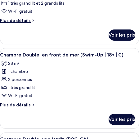
ce
vue
1 très grand lit et 2 grands lits
océan
type
Wi-Fi gratuit
(C)
de
Plus
Plus de détails
chambre :
de
Chambre
détails
Voir les prix
sur
Double,
le
2
type
Afficher
Une chambre d’hôtel avec un grand lit, 
chambres,
5
de
Chambre Double, en front de mer (Swim-Up | 18+ | C)
toutes
en
chambre
28 m²
Chambre
les
front
Double,
1 chambre
photos
de
2
pour
2 personnes
mer
chambres,
ce
en
(C)
1 très grand lit
front
type
Wi-Fi gratuit
de
de
mer
Plus
Plus de détails
chambre :
(C)
de
Chambre
détails
Voir les prix
sur
Double,
le
en
type
Afficher
Une chambre d’hôtel avec un grand lit, 
front
5
de