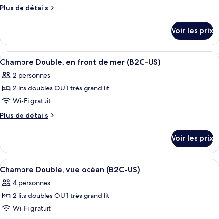
ce
Plus
Plus de détails
type
de
détails
de
Voir les prix
sur
chambre :
le
Chambre
type
Afficher
Une chambre d’hôtel avec un grand lit, 
7
Double
de
Chambre Double, en front de mer (B2C-US)
toutes
chambre
(B2C-
2 personnes
Chambre
les
US)
Double
2 lits doubles OU 1 très grand lit
photos
(B2C-
pour
Wi-Fi gratuit
US)
ce
Plus
Plus de détails
type
de
détails
de
Voir les prix
sur
chambre :
le
Chambre
type
Afficher
Une chambre d’hôtel avec un grand lit, 
5
Double,
de
Chambre Double, vue océan (B2C-US)
toutes
chambre
en
4 personnes
Chambre
les
front
Double,
2 lits doubles OU 1 très grand lit
photos
de
en
pour
Wi-Fi gratuit
front
mer