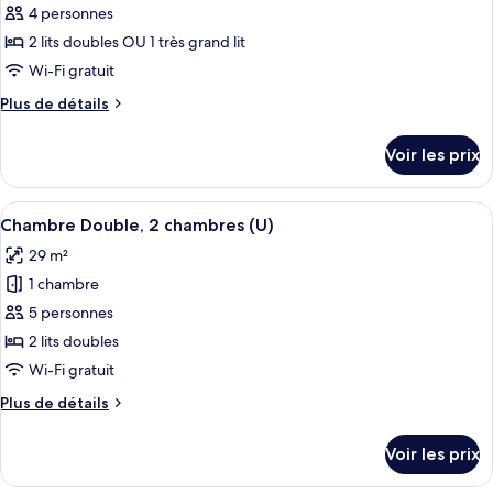
Double
4 personnes
photos
Standard,
pour
2 lits doubles OU 1 très grand lit
vue
ce
mer
Wi-Fi gratuit
(E)
type
Plus
Plus de détails
de
de
chambre :
détails
Voir les prix
sur
Chambre
le
Double,
type
Afficher
Une chambre d’hôtel avec deux lits, un
vue
6
de
Chambre Double, 2 chambres (U)
toutes
chambre
jardin
29 m²
Chambre
les
(B2C-
Double,
1 chambre
photos
US)
vue
pour
5 personnes
jardin
ce
(B2C-
2 lits doubles
US)
type
Wi-Fi gratuit
de
Plus
Plus de détails
chambre :
de
Chambre
détails
Voir les prix
sur
Double,
le
2