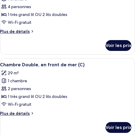
photos
vue
pour
4 personnes
jardin
ce
(C)
1 très grand lit OU 2 lits doubles
type
Wi-Fi gratuit
de
Plus
Plus de détails
chambre :
de
Chambre
détails
Voir les prix
sur
Double,
le
vue
type
Afficher
Une chambre d’hôtel avec un grand lit, 
océan
7
de
Chambre Double, en front de mer (C)
toutes
(C)
chambre
29 m²
Chambre
les
Double,
1 chambre
photos
vue
pour
2 personnes
océan
ce
(C)
1 très grand lit OU 2 lits doubles
type
Wi-Fi gratuit
de
Plus
Plus de détails
chambre :
de
Chambre
détails
Voir les prix
sur
Double,
le