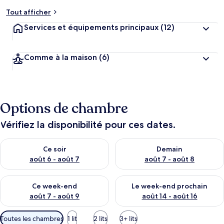
Tout afficher
Services et équipements principaux
(12)
Comme à la maison
(6)
Options de chambre
Vérifiez la disponibilité pour ces dates.
Vérifier la disponibilité pour ce soir août 6 - août 7
Vérifier la disponibilité pour 
Ce soir
Demain
août 6 - août 7
août 7 - août 8
Vérifier la disponibilité pour ce week-end août 7 - août 9
Vérifier la disponibilité pour 
Ce week-end
Le week-end prochain
août 7 - août 9
août 14 - août 16
Filtres
Toutes les chambres
1 lit
2 lits
3+ lits