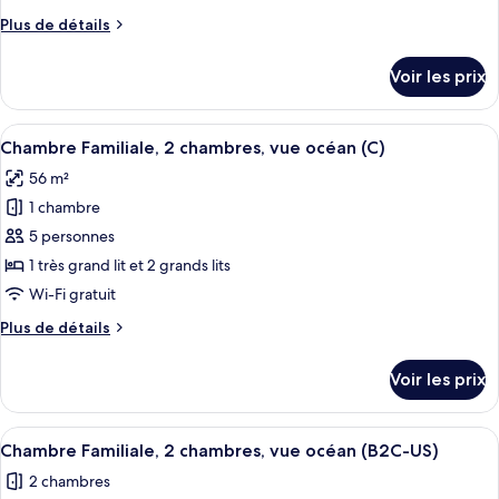
(U)
de
Plus
Plus de détails
chambre :
de
Chambre
détails
Voir les prix
sur
Familiale,
le
2
type
Afficher
Une chambre d’hôtel avec un lit, une t
chambres,
5
de
Chambre Familiale, 2 chambres, vue océan (C)
toutes
vue
chambre
56 m²
Chambre
les
océan
Familiale,
1 chambre
photos
(L)
2
pour
5 personnes
chambres,
ce
vue
1 très grand lit et 2 grands lits
océan
type
Wi-Fi gratuit
(L)
de
Plus
Plus de détails
chambre :
de
Chambre
détails
Voir les prix
sur
Familiale,
le
2
type
Afficher
Une chambre d’hôtel avec un lit, une t
chambres,
5
de
Chambre Familiale, 2 chambres, vue océan (B2C-US)
toutes
vue
chambre
2 chambres
Chambre
les
océan