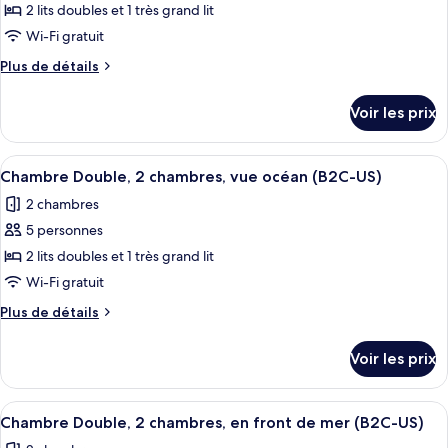
pour
2 lits doubles et 1 très grand lit
(Swim-
front
ce
de
Wi-Fi gratuit
Up
mer
type
|
Plus
Plus de détails
(Swim-
de
de
18+
Up
chambre :
détails
|
|
Voir les prix
sur
Chambre
18+
B2C-
le
|
Double,
CA)
type
B2C-
Afficher
Une chambre d’hôtel avec un grand lit, 
2
5
de
Chambre Double, 2 chambres, vue océan (B2C-US)
CA)
toutes
chambre
chambres,
2 chambres
Chambre
les
vue
Double,
5 personnes
photos
jardin
2
pour
2 lits doubles et 1 très grand lit
(B2C-
chambres,
ce
vue
Wi-Fi gratuit
US)
jardin
type
Plus
Plus de détails
(B2C-
de
de
US)
chambre :
détails
Voir les prix
sur
Chambre
le
Double,
type
Afficher
Une chambre d’hôtel avec un grand lit, 
2
7
de
Chambre Double, 2 chambres, en front de mer (B2C-US)
toutes
chambre
chambres,