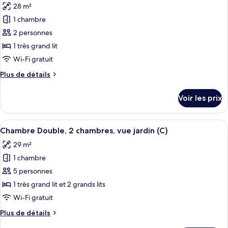
front
28 m²
Double,
photos
de
2
1 chambre
pour
mer
chambres,
2 personnes
ce
en
(L)
front
type
1 très grand lit
de
de
Wi-Fi gratuit
mer
chambre :
(L)
Plus
Plus de détails
Chambre
de
Double,
détails
Voir les prix
sur
piscine
le
privée
type
Afficher
Une chambre d’hôtel avec deux lits, un
(Vista
6
de
Chambre Double, 2 chambres, vue jardin (C)
toutes
chambre
al
29 m²
Chambre
les
Mar
Double,
1 chambre
photos
Frontal
piscine
pour
5 personnes
(L
privée
ce
(Vista
1 très grand lit et 2 grands lits
|
al
type
18+
Wi-Fi gratuit
Mar
de
))
Frontal
Plus
Plus de détails
chambre :
(L
de