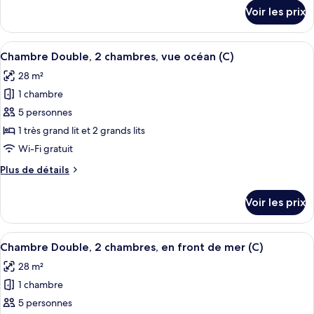
Chambre
|
détails
Voir les prix
18+
sur
Double,
))
le
2
type
Afficher
Une chambre d’hôtel avec un grand lit, 
chambres,
5
de
Chambre Double, 2 chambres, vue océan (C)
toutes
vue
chambre
28 m²
Chambre
les
jardin
Double,
1 chambre
photos
(C)
2
pour
5 personnes
chambres,
ce
vue
1 très grand lit et 2 grands lits
jardin
type
Wi-Fi gratuit
(C)
de
Plus
Plus de détails
chambre :
de
Chambre
détails
Voir les prix
sur
Double,
le
2
type
Afficher
Une chambre d’hôtel avec un grand lit, 
chambres,
7
de
Chambre Double, 2 chambres, en front de mer (C)
toutes
vue
chambre
28 m²
Chambre
les
océan
Double,
1 chambre
photos
(C)
2
pour
5 personnes
chambres,