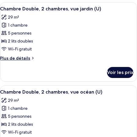
type
Afficher
Une chambre d’hôtel avec deux lits, un
chambres
6
de
Chambre Double, 2 chambres, vue jardin (U)
toutes
(U)
chambre
29 m²
Chambre
les
Double,
1 chambre
photos
2
pour
5 personnes
chambres
ce
(U)
2 lits doubles
type
Wi-Fi gratuit
de
Plus
Plus de détails
chambre :
de
Chambre
détails
Voir les prix
sur
Double,
le
2
type
Afficher
Une chambre d’hôtel avec un grand lit, 
chambres,
5
de
Chambre Double, 2 chambres, vue océan (U)
toutes
vue
chambre
29 m²
Chambre
les
jardin
Double,
1 chambre
photos
(U)
2
pour
5 personnes
chambres,
ce
vue
2 lits doubles
jardin
type
Wi-Fi gratuit
(U)