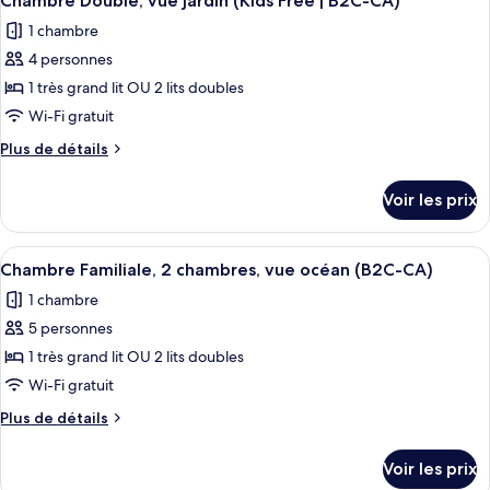
Chambre Double, vue jardin (Kids Free | B2C-CA)
toutes
chambre
jardin
1 chambre
Chambre
les
(Kids
Double,
4 personnes
photos
Free
vue
pour
1 très grand lit OU 2 lits doubles
|
jardin
ce
(Kids
Wi-Fi gratuit
C)
Free
type
Plus
Plus de détails
|
de
de
C)
chambre :
détails
Voir les prix
sur
Chambre
le
Double,
type
Afficher
Une chambre d’hôtel avec un lit, une t
vue
5
de
Chambre Familiale, 2 chambres, vue océan (B2C-CA)
toutes
chambre
jardin
1 chambre
Chambre
les
(Kids
Double,
5 personnes
photos
Free
vue
pour
1 très grand lit OU 2 lits doubles
|
jardin
ce
(Kids
Wi-Fi gratuit
B2C-
Free
type
CA)
Plus
Plus de détails
|
de
de
B2C-
chambre :
détails
CA)
Voir les prix
sur
Chambre