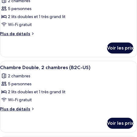
2 chambres
Chambre
les
vue
Double,
5 personnes
photos
océan
2
pour
2 lits doubles et 1 très grand lit
(B2C-
chambres,
ce
vue
Wi-Fi gratuit
US)
océan
type
Plus
Plus de détails
(B2C-
de
de
US)
chambre :
détails
Voir les prix
sur
Chambre
le
Double,
type
Afficher
Une chambre d’hôtel avec deux lits, un
2
6
de
Chambre Double, 2 chambres (B2C-US)
toutes
chambre
chambres,
2 chambres
Chambre
les
en
Double,
5 personnes
photos
front
2
pour
2 lits doubles et 1 très grand lit
de
chambres,
ce
en
Wi-Fi gratuit
mer
front
type
(B2C-
Plus
Plus de détails
de
de
de
US)
mer
chambre :
détails
(B2C-
Voir les prix
sur
Chambre
US)
le
Double,
type