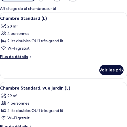
disponibles
pour
Affichage de 61 chambres sur 61
les
Afficher
Une chambre d’hôtel avec deux lits, un
6
Chambre Standard (L)
chambres
toutes
28 m²
les
4 personnes
photos
pour
2 lits doubles OU 1 très grand lit
ce
Wi-Fi gratuit
type
Plus
Plus de détails
de
de
chambre :
détails
Voir les prix
sur
Chambre
le
Standard
type
Afficher
Une chambre d’hôtel avec un grand lit, 
(L)
5
de
Chambre Standard, vue jardin (L)
toutes
chambre
29 m²
Chambre
les
Standard
4 personnes
photos
(L)
pour
2 lits doubles OU 1 très grand lit
ce
Wi-Fi gratuit
type
Plus
Plus de détails